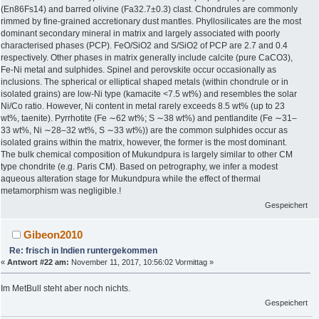
(En86Fs14) and barred olivine (Fa32.7±0.3) clast. Chondrules are commonly
rimmed by fine-grained accretionary dust mantles. Phyllosilicates are the most
dominant secondary mineral in matrix and largely associated with poorly
characterised phases (PCP). FeO/SiO2 and S/SiO2 of PCP are 2.7 and 0.4
respectively. Other phases in matrix generally include calcite (pure CaCO3),
Fe-Ni metal and sulphides. Spinel and perovskite occur occasionally as
inclusions. The spherical or elliptical shaped metals (within chondrule or in
isolated grains) are low-Ni type (kamacite <7.5 wt%) and resembles the solar
Ni/Co ratio. However, Ni content in metal rarely exceeds 8.5 wt% (up to 23
wt%, taenite). Pyrrhotite (Fe ∼62 wt%; S ∼38 wt%) and pentlandite (Fe ∼31–
33 wt%, Ni ∼28–32 wt%, S ∼33 wt%)) are the common sulphides occur as
isolated grains within the matrix, however, the former is the most dominant.
The bulk chemical composition of Mukundpura is largely similar to other CM
type chondrite (e.g. Paris CM). Based on petrography, we infer a modest
aqueous alteration stage for Mukundpura while the effect of thermal
metamorphism was negligible.!
Gespeichert
Gibeon2010
Re: frisch in Indien runtergekommen
«
Antwort #22 am:
November 11, 2017, 10:56:02 Vormittag »
Im MetBull steht aber noch nichts.
Gespeichert