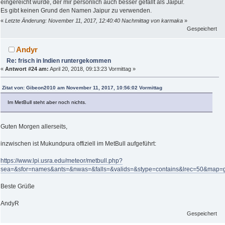
eingereicht wurde, der mir persönlich auch besser gefällt als Jaipur.
Es gibt keinen Grund den Namen Jaipur zu verwenden.
«
Letzte Änderung: November 11, 2017, 12:40:40 Nachmittag von karmaka
»
Gespeichert
Andyr
Re: frisch in Indien runtergekommen
«
Antwort #24 am:
April 20, 2018, 09:13:23 Vormittag »
Zitat von: Gibeon2010 am November 11, 2017, 10:56:02 Vormittag
Im MetBull steht aber noch nichts.
Guten Morgen allerseits,
inzwischen ist Mukundpura offiziell im MetBull aufgeführt:
https://www.lpi.usra.edu/meteor/metbull.php?
sea=&sfor=names&ants=&nwas=&falls=&valids=&stype=contains&lrec=50&map=
Beste Grüße
AndyR
Gespeichert