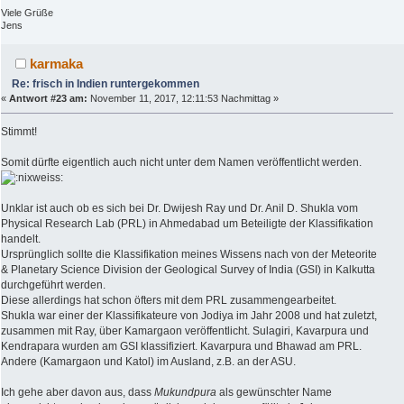
Viele Grüße
Jens
karmaka
Re: frisch in Indien runtergekommen
«
Antwort #23 am:
November 11, 2017, 12:11:53 Nachmittag »
Stimmt!
Somit dürfte eigentlich auch nicht unter dem Namen veröffentlicht werden.
Unklar ist auch ob es sich bei Dr. Dwijesh Ray und Dr. Anil D. Shukla vom
Physical Research Lab (PRL) in Ahmedabad um Beteiligte der Klassifikation
handelt.
Ursprünglich sollte die Klassifikation meines Wissens nach von der Meteorite
& Planetary Science Division der Geological Survey of India (GSI) in Kalkutta
durchgeführt werden.
Diese allerdings hat schon öfters mit dem PRL zusammengearbeitet.
Shukla war einer der Klassifikateure von Jodiya im Jahr 2008 und hat zuletzt,
zusammen mit Ray, über Kamargaon veröffentlicht. Sulagiri, Kavarpura und
Kendrapara wurden am GSI klassifiziert. Kavarpura und Bhawad am PRL.
Andere (Kamargaon und Katol) im Ausland, z.B. an der ASU.
Ich gehe aber davon aus, dass
Mukundpura
als gewünschter Name