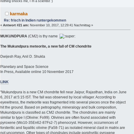
nothing shocks me, I´m a scientist :)
karmaka
Re: frisch in Indien runtergekommen
«
Antwort #21 am:
November 10, 2017, 12:29:41 Nachmittag »
MUKUNDPURA
(CM2) is thy name
The Mukundpura meteorite, a new fall of CM chondrite
Dwijesh Ray, Anil D. Shukla
Planetary and Space Science
In Press, Available online 10 November 2017
LINK
"Mukundpura is a new CM chondrite fell near Jaipur, Rajasthan, India on June
6, 2017 at 5:15 IST. The fall was observed by local villager. According to
eyewitness, the meteorite was fragmented into several pieces once the object
hit the ground. Based on petrography, mineralogy and bulk composition,
Mukundpura is classified as CM2 chondrite. The chondrules are mainly
similar to type I (Olivine: Fo99). Olivines are often found associated with
pyroxene (Wo10-35En62-87Fs2-7) phenocryst. However, occurrences of
forsteritic and fayalitic olivine (Fa58-71) as isolated mineral clast in matrix are
not uncommon. Other types of chondrules include porphyritic pyroxene