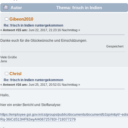
Autor
Thema: frisch in Indien
runtergekommen (Gelesen 9373 mal)
Gibeon2010
Re: frisch in Indien runtergekommen
«
Antwort #15 am:
Juni 22, 2017, 21:23:16 Nachmittag »
Danke euch für die Glückwünsche und Einschätzungen.
Gespeichert
Viele Grüße
Jens
Chrisl
Re: frisch in Indien runtergekommen
«
Antwort #16 am:
Juni 25, 2017, 20:52:01 Nachmittag »
Hallo,
hier ein erster Bericht und Stoffanalyse:
https://employee.gsi.gov.in/cs/groups/public/documents/document/b3zp/mtq4
Rq-36iCdS13HF92wyA!406725783!-719377279