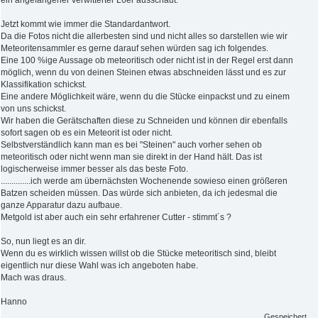
ein angefangener verwitterter L6er ausschaut.
Jetzt kommt wie immer die Standardantwort.
Da die Fotos nicht die allerbesten sind und nicht alles so darstellen wie wir
Meteoritensammler es gerne darauf sehen würden sag ich folgendes.
Eine 100 %ige Aussage ob meteoritisch oder nicht ist in der Regel erst dann
möglich, wenn du von deinen Steinen etwas abschneiden lässt und es zur
Klassifikation schickst.
Eine andere Möglichkeit wäre, wenn du die Stücke einpackst und zu einem
von uns schickst.
Wir haben die Gerätschaften diese zu Schneiden und können dir ebenfalls
sofort sagen ob es ein Meteorit ist oder nicht.
Selbstverständlich kann man es bei "Steinen" auch vorher sehen ob
meteoritisch oder nicht wenn man sie direkt in der Hand hält. Das ist
logischerweise immer besser als das beste Foto.
..............ich werde am übernächsten Wochenende sowieso einen größeren
Batzen scheiden müssen. Das würde sich anbieten, da ich jedesmal die
ganze Apparatur dazu aufbaue.
Metgold ist aber auch ein sehr erfahrener Cutter - stimmt´s ?
So, nun liegt es an dir.
Wenn du es wirklich wissen willst ob die Stücke meteoritisch sind, bleibt
eigentlich nur diese Wahl was ich angeboten habe.
Mach was draus.
Hanno
Gespeichert