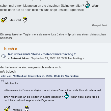
schon mal einen Magneten an die einzelnen Steine gehalten?
Wenn
nicht, dann tue es doch bitte mal und sage uns die Ergebnisse.
MetGold
Gespeichert
Ein ereignisreicher Tag ist mehr als namenlose Jahre - (Spruch aus einem chinesischen
Kalender)
b-ech-c
Re: unbekannte Steine - meteoritenverdächtig ?
«
Antwort #4 am:
September 21, 2007, 20:09:37 Nachmittag »
danke! manche sind magnetisch andere nicht.
mfg bobech
Zitat von: MetGold am September 21, 2007, 19:43:25 Nachmittag
Hallo b-ech-c,
willkommmen im Forum, und gleich lauert etwas Zuarbeit auf dich: Hast du schon mal
einen Magneten an die einzelnen Steine gehalten?
Wenn nicht, dann tue es
doch bitte mal und sage uns die Ergebnisse.
MetGold