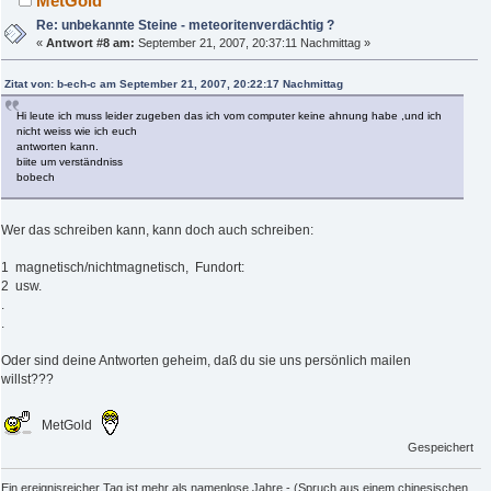
MetGold
Re: unbekannte Steine - meteoritenverdächtig ?
«
Antwort #8 am:
September 21, 2007, 20:37:11 Nachmittag »
Zitat von: b-ech-c am September 21, 2007, 20:22:17 Nachmittag
Hi leute ich muss leider zugeben das ich vom computer keine ahnung habe ,und ich
nicht weiss wie ich euch
antworten kann.
biite um verständniss
bobech
Wer das schreiben kann, kann doch auch schreiben:
1 magnetisch/nichtmagnetisch, Fundort:
2 usw.
.
.
Oder sind deine Antworten geheim, daß du sie uns persönlich mailen
willst???
MetGold
Gespeichert
Ein ereignisreicher Tag ist mehr als namenlose Jahre - (Spruch aus einem chinesischen