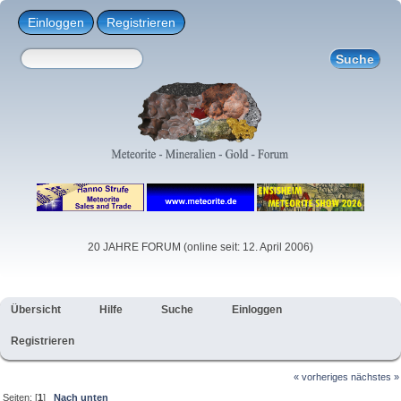
Einloggen
Registrieren
20 JAHRE FORUM (online seit: 12. April 2006)
Übersicht
Hilfe
Suche
Einloggen
Registrieren
« vorheriges
nächstes »
Seiten: [
1
]
Nach unten