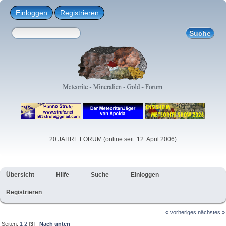
Einloggen
Registrieren
20 JAHRE FORUM (online seit: 12. April 2006)
Übersicht
Hilfe
Suche
Einloggen
Registrieren
« vorheriges
nächstes »
Seiten:
1
2
[
3
]
Nach unten