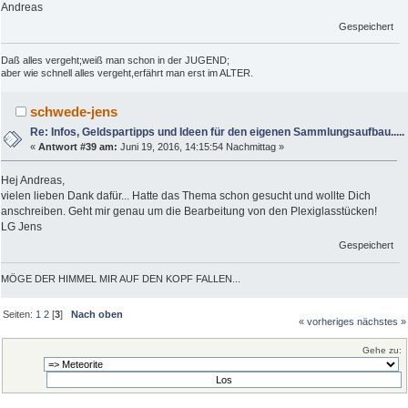
Andreas
Gespeichert
Daß alles vergeht;weiß man schon in der JUGEND;
aber wie schnell alles vergeht,erfährt man erst im ALTER.
schwede-jens
Re: Infos, Geldspartipps und Ideen für den eigenen Sammlungsaufbau.....
«
Antwort #39 am:
Juni 19, 2016, 14:15:54 Nachmittag »
Hej Andreas,
vielen lieben Dank dafür... Hatte das Thema schon gesucht und wollte Dich
anschreiben. Geht mir genau um die Bearbeitung von den Plexiglasstücken!
LG Jens
Gespeichert
MÖGE DER HIMMEL MIR AUF DEN KOPF FALLEN...
Seiten:
1
2
[
3
]
Nach oben
« vorheriges
nächstes »
Gehe zu: