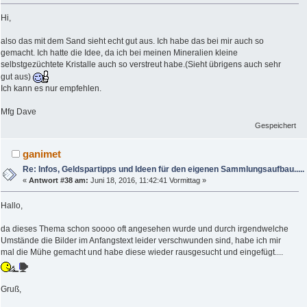
Hi,
also das mit dem Sand sieht echt gut aus. Ich habe das bei mir auch so
gemacht. Ich hatte die Idee, da ich bei meinen Mineralien kleine
selbstgezüchtete Kristalle auch so verstreut habe.(Sieht übrigens auch sehr
gut aus)
Ich kann es nur empfehlen.
Mfg Dave
Gespeichert
ganimet
Re: Infos, Geldspartipps und Ideen für den eigenen Sammlungsaufbau.....
«
Antwort #38 am:
Juni 18, 2016, 11:42:41 Vormittag »
Hallo,
da dieses Thema schon soooo oft angesehen wurde und durch irgendwelche
Umstände die Bilder im Anfangstext leider verschwunden sind, habe ich mir
mal die Mühe gemacht und habe diese wieder rausgesucht und eingefügt....
Gruß,