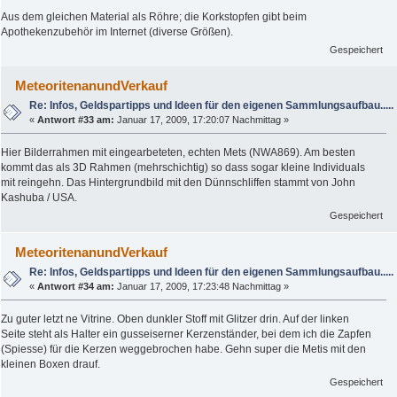
Aus dem gleichen Material als Röhre; die Korkstopfen gibt beim
Apothekenzubehör im Internet (diverse Größen).
Gespeichert
MeteoritenanundVerkauf
Re: Infos, Geldspartipps und Ideen für den eigenen Sammlungsaufbau.....
«
Antwort #33 am:
Januar 17, 2009, 17:20:07 Nachmittag »
Hier Bilderrahmen mit eingearbeteten, echten Mets (NWA869). Am besten
kommt das als 3D Rahmen (mehrschichtig) so dass sogar kleine Individuals
mit reingehn. Das Hintergrundbild mit den Dünnschliffen stammt von John
Kashuba / USA.
Gespeichert
MeteoritenanundVerkauf
Re: Infos, Geldspartipps und Ideen für den eigenen Sammlungsaufbau.....
«
Antwort #34 am:
Januar 17, 2009, 17:23:48 Nachmittag »
Zu guter letzt ne Vitrine. Oben dunkler Stoff mit Glitzer drin. Auf der linken
Seite steht als Halter ein gusseiserner Kerzenständer, bei dem ich die Zapfen
(Spiesse) für die Kerzen weggebrochen habe. Gehn super die Metis mit den
kleinen Boxen drauf.
Gespeichert