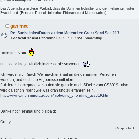
Das Ärgerlichste in dieser Welt ist, dass die Dummen todsicher und die Intelligenten voller
Zweifel sind. (Bertrand Russell, britischer Philosoph und Mathematiker).
ganimet
Re: Suche Infos/Daten zu dem Meteoriten Great Sand Sea 013
«
Antwort #7 am:
Dezember 10, 2017, 13:00:37 Nachmittag »
Hallo und Moin
uuiii, das sind ja wirklich interessante Antworten
Ich werde mich (nach Weihnachten) mal an die genannten Personen
wenden, und euch die Ergebnisse mitteilen.
Auf deren Homepage verkaufen sie gerade auch Stücke vom GSS019...also
wird da schon irgendwie was dran und zu erfahren sein.
http://www.carionmineraux.com/meteorite_chondrite_gss019.htm
Danke noch einmal und bis bald;
Grüny
Gespeichert