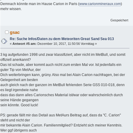
Demnach könnte man im Hause Carion in Paris (
www.carionmineraux.com
)
mehr wissen.
Gespeichert
gsac
Re: Suche Infos/Daten zu dem Meteoriten Great Sand Sea 013
«
Antwort #5 am:
Dezember 10, 2017, 11:50:56 Vormittag »
3 kg aufgefunden 1998 und zwar klassifiziert, aber nicht im MetBull, und somit
offiziell anerkannt?
Das ist schade, aber kommt auch nicht zum ersten Mal vor. Ist jedenfalls ein
guter Tip von MetAur, der
Dich weiterbringen kann, grüny. Also mal bei Alain Carion nachfragen, bei der
Gelegenheit am besten
auch gleich nach der ganzen im MetBull fehlenden Serie GSS 010-018, denn
es liegt irgendwie nahe
dass das dann alles Carionsches Material ist/war oder wahrscheinlich durch
seine Hände gegangen
sein könnte. Good luck!
PS: gerade fällt mir das Detail aus MetAurs Beitrag auf, dass da "C. Carion"
steht und nicht der
mir bekannte Alain Carion. Familienmitglied? Entzieht sich meiner Kenntnis.
Wer ggf übrigens auch