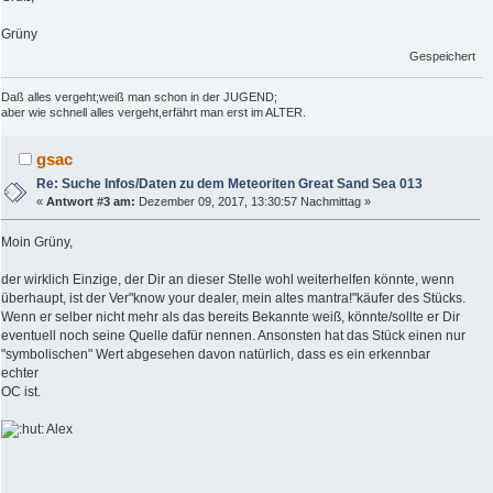
Grüny
Gespeichert
Daß alles vergeht;weiß man schon in der JUGEND;
aber wie schnell alles vergeht,erfährt man erst im ALTER.
gsac
Re: Suche Infos/Daten zu dem Meteoriten Great Sand Sea 013
«
Antwort #3 am:
Dezember 09, 2017, 13:30:57 Nachmittag »
Moin Grüny,
der wirklich Einzige, der Dir an dieser Stelle wohl weiterhelfen könnte, wenn
überhaupt, ist der Ver"know your dealer, mein altes mantra!"käufer des Stücks.
Wenn er selber nicht mehr als das bereits Bekannte weiß, könnte/sollte er Dir
eventuell noch seine Quelle dafür nennen. Ansonsten hat das Stück einen nur
"symbolischen" Wert abgesehen davon natürlich, dass es ein erkennbar
echter
OC ist.
Alex