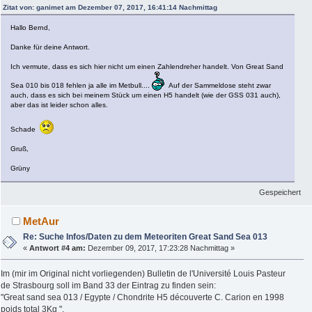
Zitat von: ganimet am Dezember 07, 2017, 16:41:14 Nachmittag
Hallo Bernd,
Danke für deine Antwort.
Ich vermute, dass es sich hier nicht um einen Zahlendreher handelt. Von Great Sand
Sea 010 bis 018 fehlen ja alle im Metbull....
Auf der Sammeldose steht zwar
auch, dass es sich bei meinem Stück um einen H5 handelt (wie der GSS 031 auch),
aber das ist leider schon alles.
Schade
Gruß,
Grüny
Gespeichert
MetAur
Re: Suche Infos/Daten zu dem Meteoriten Great Sand Sea 013
«
Antwort #4 am:
Dezember 09, 2017, 17:23:28 Nachmittag »
Im (mir im Original nicht vorliegenden) Bulletin de l'Université Louis Pasteur
de Strasbourg soll im Band 33 der Eintrag zu finden sein:
"Great sand sea 013 / Egypte / Chondrite H5 découverte C. Carion en 1998
poids total 3Kg ".