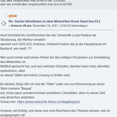
Daß alles vergeht;weiß man schon in der JUGEND;
aber wie schnell alles vergeht,erfährt man erst im ALTER.
gsac
Re: Suche Infos/Daten zu dem Meteoriten Great Sand Sea 013
«
Antwort #8 am:
Dezember 10, 2017, 13:54:42 Nachmittag »
Auch könntest Du nachforschen bei der Université Louis Pasteur de
Strasbourg, die MetAur erwähnt
speziell zum GSS 013, Andreas. Vielleicht haben die ja die Hauptmasse im
Bestand, wer weiß..??
Wer auch immer jetzt einen Fehler bei den nötigen Prozessen zur Anmeldung
des Meteoriten im
MetBull gemacht hat, und aus welchen Gründen, darüber kann man allenfalls
spekulieren, aber
an dieser Stelle wird keine Lösung zu finden sein.
[In diesem Zshg rufe ich mal die "Alten" unter uns zur Erinnerung an einen
Stein namens "Begaa"
auf, einen ganz wunderschönen primitiven Chondriten, dem zu seiner Zeit
mal ähnliches widerfuhr.
Schau hier:
https://www.meteorite-times.com/tag/begaa/
]
Anyway, viel Erfolg, und lasse uns zum Abschluss des Themas wissen, wie es
ausgegangen ist!