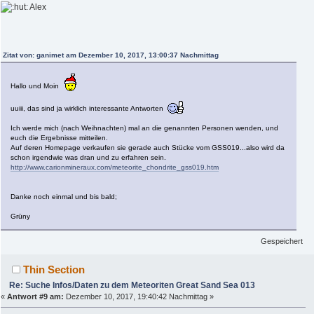
Alex
Zitat von: ganimet am Dezember 10, 2017, 13:00:37 Nachmittag
Hallo und Moin
uuiii, das sind ja wirklich interessante Antworten
Ich werde mich (nach Weihnachten) mal an die genannten Personen wenden, und
euch die Ergebnisse mitteilen.
Auf deren Homepage verkaufen sie gerade auch Stücke vom GSS019...also wird da
schon irgendwie was dran und zu erfahren sein.
http://www.carionmineraux.com/meteorite_chondrite_gss019.htm
Danke noch einmal und bis bald;
Grüny
Gespeichert
Thin Section
Re: Suche Infos/Daten zu dem Meteoriten Great Sand Sea 013
«
Antwort #9 am:
Dezember 10, 2017, 19:40:42 Nachmittag »