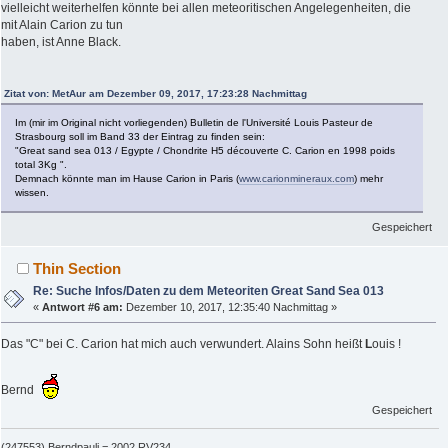
vielleicht weiterhelfen könnte bei allen meteoritischen Angelegenheiten, die
mit Alain Carion zu tun
haben, ist Anne Black.
Zitat von: MetAur am Dezember 09, 2017, 17:23:28 Nachmittag
Im (mir im Original nicht vorliegenden) Bulletin de l'Université Louis Pasteur de
Strasbourg soll im Band 33 der Eintrag zu finden sein:
"Great sand sea 013 / Egypte / Chondrite H5 découverte C. Carion en 1998 poids
total 3Kg ".
Demnach könnte man im Hause Carion in Paris (
www.carionmineraux.com
) mehr
wissen.
Gespeichert
Thin Section
Re: Suche Infos/Daten zu dem Meteoriten Great Sand Sea 013
«
Antwort #6 am:
Dezember 10, 2017, 12:35:40 Nachmittag »
Das "C" bei C. Carion hat mich auch verwundert. Alains Sohn heißt
L
ouis !
Bernd
Gespeichert
(247553) Berndpauli = 2002 RV234