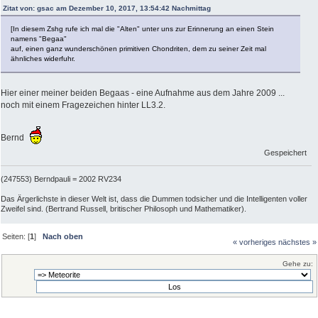
Zitat von: gsac am Dezember 10, 2017, 13:54:42 Nachmittag
[In diesem Zshg rufe ich mal die "Alten" unter uns zur Erinnerung an einen Stein
namens "Begaa"
auf, einen ganz wunderschönen primitiven Chondriten, dem zu seiner Zeit mal
ähnliches widerfuhr.
Hier einer meiner beiden Begaas - eine Aufnahme aus dem Jahre 2009 ...
noch mit einem Fragezeichen hinter LL3.2.
Bernd
Gespeichert
(247553) Berndpauli = 2002 RV234
Das Ärgerlichste in dieser Welt ist, dass die Dummen todsicher und die Intelligenten voller
Zweifel sind. (Bertrand Russell, britischer Philosoph und Mathematiker).
Seiten: [
1
]
Nach oben
« vorheriges
nächstes »
Gehe zu: