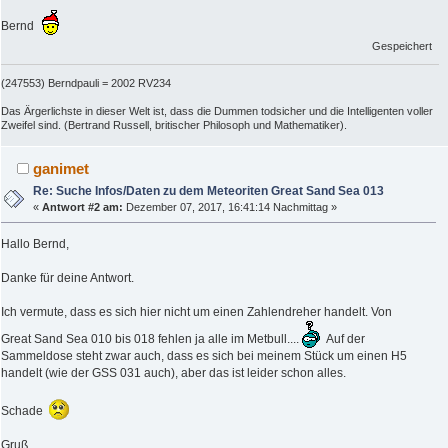
Bernd
Gespeichert
(247553) Berndpauli = 2002 RV234
Das Ärgerlichste in dieser Welt ist, dass die Dummen todsicher und die Intelligenten voller
Zweifel sind. (Bertrand Russell, britischer Philosoph und Mathematiker).
ganimet
Re: Suche Infos/Daten zu dem Meteoriten Great Sand Sea 013
«
Antwort #2 am:
Dezember 07, 2017, 16:41:14 Nachmittag »
Hallo Bernd,
Danke für deine Antwort.
Ich vermute, dass es sich hier nicht um einen Zahlendreher handelt. Von
Great Sand Sea 010 bis 018 fehlen ja alle im Metbull....
Auf der
Sammeldose steht zwar auch, dass es sich bei meinem Stück um einen H5
handelt (wie der GSS 031 auch), aber das ist leider schon alles.
Schade
Gruß,