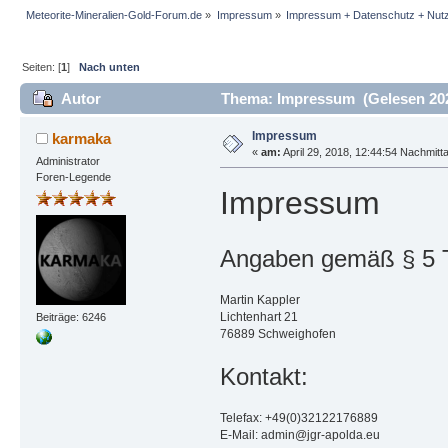
Meteorite-Mineralien-Gold-Forum.de
»
Impressum
»
Impressum + Datenschutz + Nut
Seiten: [
1
]
Nach unten
Autor
Thema: Impressum (Gelesen 202
Impressum
karmaka
«
am:
April 29, 2018, 12:44:54 Nachmitt
Administrator
Foren-Legende
Impressum
Angaben gemäß § 5
Martin Kappler
Lichtenhart 21
Beiträge: 6246
76889 Schweighofen
Kontakt:
Telefax: +49(0)32122176889
E-Mail: admin@jgr-apolda.eu