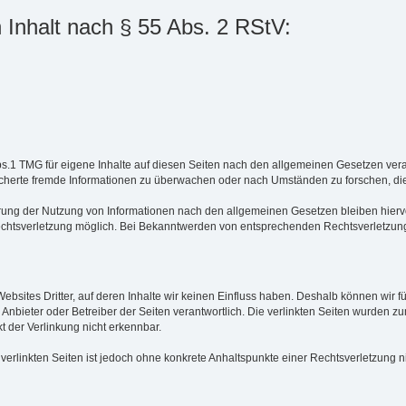
n Inhalt nach § 55 Abs. 2 RStV:
bs.1 TMG für eigene Inhalte auf diesen Seiten nach den allgemeinen Gesetzen vera
peicherte fremde Informationen zu überwachen oder nach Umständen zu forschen, die
rung der Nutzung von Informationen nach den allgemeinen Gesetzen bleiben hiervo
Rechtsverletzung möglich. Bei Bekanntwerden von entsprechenden Rechtsverletzun
ebsites Dritter, auf deren Inhalte wir keinen Einfluss haben. Deshalb können wir 
ige Anbieter oder Betreiber der Seiten verantwortlich. Die verlinkten Seiten wurden 
 der Verlinkung nicht erkennbar.
r verlinkten Seiten ist jedoch ohne konkrete Anhaltspunkte einer Rechtsverletzun