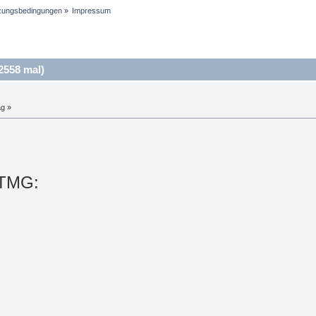
zungsbedingungen
»
Impressum
558 mal)
ag »
 TMG: