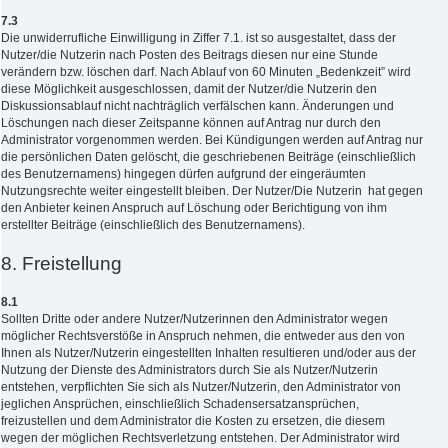
7.3
Die unwiderrufliche Einwilligung in Ziffer 7.1. ist so ausgestaltet, dass der
Nutzer/die Nutzerin nach Posten des Beitrags diesen nur eine Stunde
verändern bzw. löschen darf. Nach Ablauf von 60 Minuten „Bedenkzeit” wird
diese Möglichkeit ausgeschlossen, damit der Nutzer/die Nutzerin den
Diskussionsablauf nicht nachträglich verfälschen kann. Änderungen und
Löschungen nach dieser Zeitspanne können auf Antrag nur durch den
Administrator vorgenommen werden. Bei Kündigungen werden auf Antrag nur
die persönlichen Daten gelöscht, die geschriebenen Beiträge (einschließlich
des Benutzernamens) hingegen dürfen aufgrund der eingeräumten
Nutzungsrechte weiter eingestellt bleiben. Der Nutzer/Die Nutzerin hat gegen
den Anbieter keinen Anspruch auf Löschung oder Berichtigung von ihm
erstellter Beiträge (einschließlich des Benutzernamens).
8. Freistellung
8.1
Sollten Dritte oder andere Nutzer/Nutzerinnen den Administrator wegen
möglicher Rechtsverstöße in Anspruch nehmen, die entweder aus den von
Ihnen als Nutzer/Nutzerin eingestellten Inhalten resultieren und/oder aus der
Nutzung der Dienste des Administrators durch Sie als Nutzer/Nutzerin
entstehen, verpflichten Sie sich als Nutzer/Nutzerin, den Administrator von
jeglichen Ansprüchen, einschließlich Schadensersatzansprüchen,
freizustellen und dem Administrator die Kosten zu ersetzen, die diesem
wegen der möglichen Rechtsverletzung entstehen. Der Administrator wird