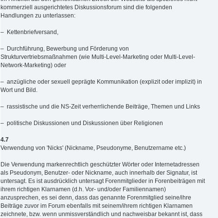
kommerziell ausgerichtetes Diskussionsforum sind die folgenden
Handlungen zu unterlassen:
– Kettenbriefversand,
– Durchführung, Bewerbung und Förderung von
Strukturvertriebsmaßnahmen (wie Multi-Level-Marketing oder Multi-Level-
Network-Marketing) oder
– anzügliche oder sexuell geprägte Kommunikation (explizit oder implizit) in
Wort und Bild.
– rassistische und die NS-Zeit verherrlichende Beiträge, Themen und Links
– politische Diskussionen und Diskussionen über Religionen
4.7
Verwendung von 'Nicks' (Nickname, Pseudonyme, Benutzername etc.)
Die Verwendung markenrechtlich geschützter Wörter oder Internetadressen
als Pseudonym, Benutzer- oder Nickname, auch innerhalb der Signatur, ist
untersagt. Es ist ausdrücklich untersagt Forenmitglieder in Forenbeiträgen mit
ihrem richtigen Klarnamen (d.h. Vor- und/oder Familiennamen)
anzusprechen, es sei denn, dass das genannte Forenmitglied seine/ihre
Beiträge zuvor im Forum ebenfalls mit seinem/ihrem richtigen Klarnamen
zeichnete, bzw. wenn unmissverständlich und nachweisbar bekannt ist, dass