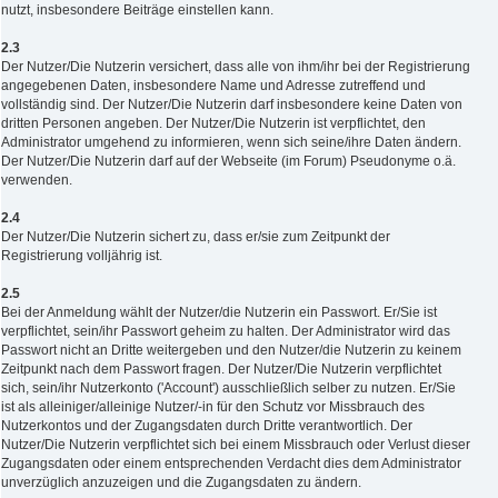
nutzt, insbesondere Beiträge einstellen kann.
2.3
Der Nutzer/Die Nutzerin versichert, dass alle von ihm/ihr bei der Registrierung
angegebenen Daten, insbesondere Name und Adresse zutreffend und
vollständig sind. Der Nutzer/Die Nutzerin darf insbesondere keine Daten von
dritten Personen angeben. Der Nutzer/Die Nutzerin ist verpflichtet, den
Administrator umgehend zu informieren, wenn sich seine/ihre Daten ändern.
Der Nutzer/Die Nutzerin darf auf der Webseite (im Forum) Pseudonyme o.ä.
verwenden.
2.4
Der Nutzer/Die Nutzerin sichert zu, dass er/sie zum Zeitpunkt der
Registrierung volljährig ist.
2.5
Bei der Anmeldung wählt der Nutzer/die Nutzerin ein Passwort. Er/Sie ist
verpflichtet, sein/ihr Passwort geheim zu halten. Der Administrator wird das
Passwort nicht an Dritte weitergeben und den Nutzer/die Nutzerin zu keinem
Zeitpunkt nach dem Passwort fragen. Der Nutzer/Die Nutzerin verpflichtet
sich, sein/ihr Nutzerkonto ('Account') ausschließlich selber zu nutzen. Er/Sie
ist als alleiniger/alleinige Nutzer/-in für den Schutz vor Missbrauch des
Nutzerkontos und der Zugangsdaten durch Dritte verantwortlich. Der
Nutzer/Die Nutzerin verpflichtet sich bei einem Missbrauch oder Verlust dieser
Zugangsdaten oder einem entsprechenden Verdacht dies dem Administrator
unverzüglich anzuzeigen und die Zugangsdaten zu ändern.