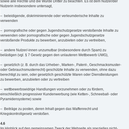
sowie alle Rechte und die Würde Dritter zu beachten. Es ist dem Nutzer/der
Nutzerin insbesondere untersagt,
– beleidigende, diskriminierende oder verleumderische Inhalte zu
verwenden
– pornografische oder gegen Jugendschutzgesetze verstoßende Inhalte zu
verwenden oder pornografische oder gegen Jugendschutzgesetze
verstoßende Produkte zu bewerben, anzubieten oder zu vertreiben,
– andere Nutzer/-innen unzumutbar (insbesondere durch Spam) zu
belästigen (vgl. § 7 Gesetz gegen den unlauteren Wettbewerb UWG),
– gesetzlich (z. B. durch das Urheber-, Marken-, Patent-, Geschmacksmuster-
oder Gebrauchsmusterrecht) geschützte Inhalte zu verwenden, ohne dazu
berechtigt zu sein, oder gesetzlich geschützte Waren oder Dienstleistungen
zu bewerben, anzubieten oder zu vertreiben
– wettbewerbswidrige Handlungen vorzunehmen oder zu fördern,
einschließlich progressiver Kundenwerbung (wie Ketten-, Schneeball- oder
Pyramidensysteme) sowie
– Beiträge zu posten, deren Inhalt gegen das Waffenrecht und
Kriegskontrollgesetz verstoßen.
4.6
Im Hinblick auf den gemeinsamen Zweck der Webseite als spezielles nicht-