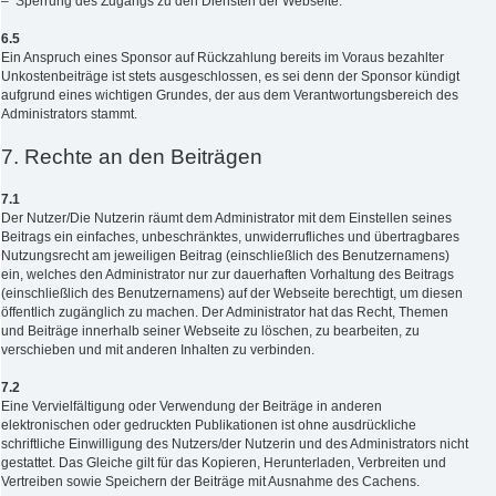
– Sperrung des Zugangs zu den Diensten der Webseite.
6.5
Ein Anspruch eines Sponsor auf Rückzahlung bereits im Voraus bezahlter
Unkostenbeiträge ist stets ausgeschlossen, es sei denn der Sponsor kündigt
aufgrund eines wichtigen Grundes, der aus dem Verantwortungsbereich des
Administrators stammt.
7. Rechte an den Beiträgen
7.1
Der Nutzer/Die Nutzerin räumt dem Administrator mit dem Einstellen seines
Beitrags ein einfaches, unbeschränktes, unwiderrufliches und übertragbares
Nutzungsrecht am jeweiligen Beitrag (einschließlich des Benutzernamens)
ein, welches den Administrator nur zur dauerhaften Vorhaltung des Beitrags
(einschließlich des Benutzernamens) auf der Webseite berechtigt, um diesen
öffentlich zugänglich zu machen. Der Administrator hat das Recht, Themen
und Beiträge innerhalb seiner Webseite zu löschen, zu bearbeiten, zu
verschieben und mit anderen Inhalten zu verbinden.
7.2
Eine Vervielfältigung oder Verwendung der Beiträge in anderen
elektronischen oder gedruckten Publikationen ist ohne ausdrückliche
schriftliche Einwilligung des Nutzers/der Nutzerin und des Administrators nicht
gestattet. Das Gleiche gilt für das Kopieren, Herunterladen, Verbreiten und
Vertreiben sowie Speichern der Beiträge mit Ausnahme des Cachens.