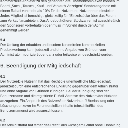
Kommerzielle Anbieter zu den genannten drei Themenkomplexen können im
Board „Such-, Tausch-, Kauf- und Verkaufs-Anzeigen” Sonderangebote mit
einem Rabatt von mehr als 10% für die Nutzer und Nutzerinnen einstellen.
Jedes Mitglied ist berechtigt, gleichzeitig fünf Einzelstücke über das Forum
zum Verkauf anzubieten. Das Angebot höherer Stückzahlen ist ausschließlich
den Sponsoren vorbehalten oder muss im Vorfeld durch den Admin
genehmigt werden.
5.4
Der Umfang der erlaubten und insofern kostenfreien kommerziellen
Produktwerbung kann jederzeit und ohne Angabe von Gründen vom
Administrator modifiziert oder ganz oder teilweise eingeschränkt werden.
6. Beendigung der Mitgliedschaft
6.1
Der Nutzer/Die Nutzerin hat das Recht die unentgeltliche Mitgliedschaft
jederzeit durch eine entsprechende Erklärung gegenüber dem Administrator
und ohne Angabe von Gründen kündigen. Bei der Kündigung sind der
Benutzername und die registrierte E-Mail-Adresse des Nutzers/der Nutzerin
anzugeben. Ein Anspruch des Nutzers/der Nutzerin auf Überlassung oder
Löschung der zuvor im Forum erstellten Inhalte (einschließlich des
Benutzernamens) wird ausgeschlossen.
6.2
Der Administrator hat ferner das Recht, aus wichtigem Grund ohne Einhaltung