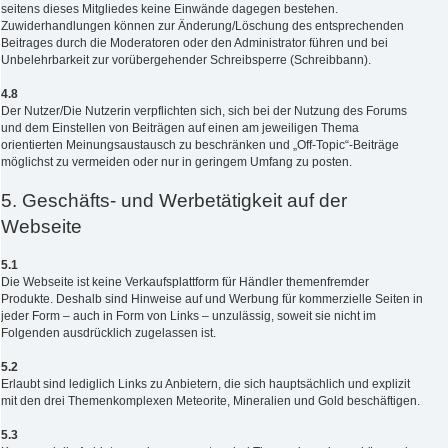
seitens dieses Mitgliedes keine Einwände dagegen bestehen.
Zuwiderhandlungen können zur Änderung/Löschung des entsprechenden
Beitrages durch die Moderatoren oder den Administrator führen und bei
Unbelehrbarkeit zur vorübergehender Schreibsperre (Schreibbann).
4.8
Der Nutzer/Die Nutzerin verpflichten sich, sich bei der Nutzung des Forums
und dem Einstellen von Beiträgen auf einen am jeweiligen Thema
orientierten Meinungsaustausch zu beschränken und „Off-Topic“-Beiträge
möglichst zu vermeiden oder nur in geringem Umfang zu posten.
5. Geschäfts- und Werbetätigkeit auf der
Webseite
5.1
Die Webseite ist keine Verkaufsplattform für Händler themenfremder
Produkte. Deshalb sind Hinweise auf und Werbung für kommerzielle Seiten in
jeder Form – auch in Form von Links – unzulässig, soweit sie nicht im
Folgenden ausdrücklich zugelassen ist.
5.2
Erlaubt sind lediglich Links zu Anbietern, die sich hauptsächlich und explizit
mit den drei Themenkomplexen Meteorite, Mineralien und Gold beschäftigen.
5.3