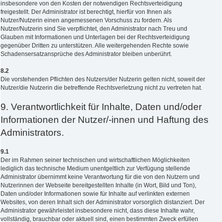
insbesondere von den Kosten der notwendigen Rechtsverteidigung
freigestellt. Der Administrator ist berechtigt, hierfür von Ihnen als
Nutzer/Nutzerin einen angemessenen Vorschuss zu fordern. Als
Nutzer/Nutzerin sind Sie verpflichtet, den Administrator nach Treu und
Glauben mit Informationen und Unterlagen bei der Rechtsverteidigung
gegenüber Dritten zu unterstützen. Alle weitergehenden Rechte sowie
Schadensersatzansprüche des Administrator bleiben unberührt.
8.2
Die vorstehenden Pflichten des Nutzers/der Nutzerin gelten nicht, soweit der
Nutzer/die Nutzerin die betreffende Rechtsverletzung nicht zu vertreten hat.
9. Verantwortlichkeit für Inhalte, Daten und/oder
Informationen der Nutzer/-innen und Haftung des
Administrators.
9.1
Der im Rahmen seiner technischen und wirtschaftlichen Möglichkeiten
lediglich das technische Medium unentgeltlich zur Verfügung stellende
Administrator übernimmt keine Verantwortung für die von den Nutzern und
Nutzerinnen der Webseite bereitgestellten Inhalte (in Wort, Bild und Ton),
Daten und/oder Informationen sowie für Inhalte auf verlinkten externen
Websites, von deren Inhalt sich der Administrator vorsorglich distanziert. Der
Administrator gewährleistet insbesondere nicht, dass diese Inhalte wahr,
vollständig, brauchbar oder aktuell sind, einen bestimmten Zweck erfüllen