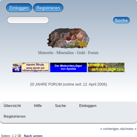
Einloggen
Registrieren
20 JAHRE FORUM (online seit: 12. April 2006)
Übersicht
Hilfe
Suche
Einloggen
Registrieren
« vorheriges
nächstes »
Seiten:
1
2
[
3
]
Nach unten