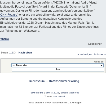
Museum hat vor ein paar Tagen auf dem AVICOM International Audio-Visual
Multimedia Festival den 'Gold Award' in der Kategorie 'Dokumentarfilm'
gewonnen. Der kurze Film, der (passend zum heutigen 'personenkultigen'
CNN-Feature
) eher wie ein Werbefilm wirkt, zeigt unter anderem einige
Aufnahmen der Bergung und dreimonatigen Konservierung des
Einschlagloches der 1228-Gramm-Hauptmasse des Mangui-Falls. Nun ja,
man hatte nur 72 Stunden zur Fertigstellung des Filmes vor Einsendeschluss
zur Teilnahme am Wettbewerb.
VIDEO
Gespeichert
Seiten:
1
2
[
3
]
Nach oben
« vorheriges
nächstes »
Gehe zu:
Impressum
---
Datenschutzerklärung
SMF-credits
|
SMF © 2026
,
Simple Machines
Theme:
smf destek
Seite erstellt in 0.064 Sekunden mit 22 Abfragen.