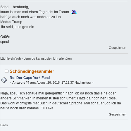
Schei benhonig,
kaum ist man mal einen Tag nicht im Forum
hab´ ja auch noch was anderes zu tun.
Modus Trump:
Ihr seid ja so gemein
Grüße
speul
Gespeichert
Lächle einfach - denn du kannst sie nicht alle töten
Schönedingesammler
Re: Der Cape York Fund
«
Antwort #4 am:
August 26, 2018, 17:29:37 Nachmittag »
Naja, speul, ich schaue mal gelegentlich nach, ob da noch das eine oder
andere Schmankerl in meinen Kisten schlumert. Hätte da noch nen Rose.
Das wohl wichtigste met Buch in deutscher Sprache. Mal schauen, ob ich da
heute noch dran komme. Cu Uwe
Gespeichert
Dsds