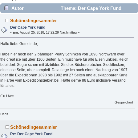
Autor
Thema: Der Cape York Fund
(Gelesen 2605 mal)
Schönedingesammler
Der Cape York Fund
«
am:
August 25, 2018, 17:22:29 Nachmittag »
Hallo liebe Gemeinde,
Habe hier noch den 2 bändigen Peary Schinken von 1898 Northward over
the great ice mit über 1100 Seiten. Ein must have für alle Eisenjunkies. Reich
bebildert. Sogar schon mit ätzbilder. Sind ex Büchereibücher. Stockflecken,
eine lose Seite, aber komplett. Dazu lege ich noch einen Nachtrag von 1907
über die Expeditionen 1898 bis 1902 mit 27 Seiten und ausklappbarer Karte
in Farbe vom Expeditionsgebiet bei. Hätte gerne 88 Euro inclusive Versand
für alles.
Cu Uwe
Gespeichert
Dsds
Schönedingesammler
Re: Der Cape York Fund