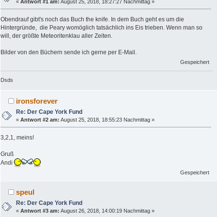
«
Antwort #1 am:
August 25, 2018, 18:27:27 Nachmittag »
Obendrauf gibt's noch das Buch the knife. In dem Buch geht es um die
Hintergründe, die Peary womöglich tatsächlich ins Eis trieben. Wenn man so
will, der größte Meteoritenklau aller Zeiten.
Bilder von den Büchern sende ich gerne per E-Mail.
Gespeichert
Dsds
ironsforever
Re: Der Cape York Fund
«
Antwort #2 am:
August 25, 2018, 18:55:23 Nachmittag »
3,2,1, meins!
Gruß
Andi
Gespeichert
speul
Re: Der Cape York Fund
«
Antwort #3 am:
August 26, 2018, 14:00:19 Nachmittag »