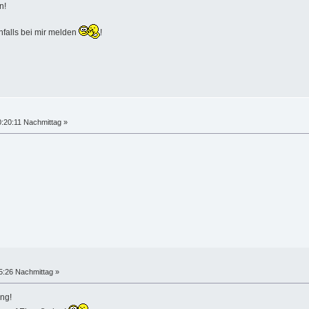
n!
nfalls bei mir melden
!
:20:11 Nachmittag »
5:26 Nachmittag »
ung!