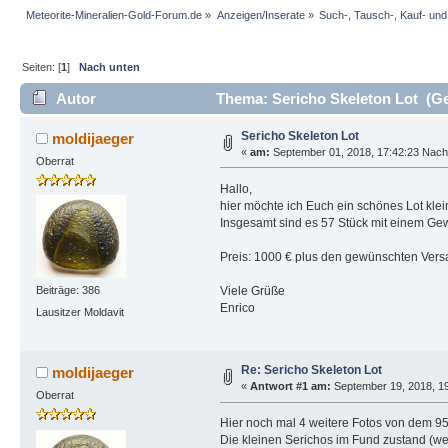
Meteorite-Mineralien-Gold-Forum.de
»
Anzeigen/Inserate
»
Such-, Tausch-, Kauf- un
Seiten: [
1
]
Nach unten
Autor
Thema: Sericho Skeleton Lot (Ge
Sericho Skeleton Lot
moldijaeger
«
am:
September 01, 2018, 17:42:23 Nach
Oberrat
Hallo,
hier möchte ich Euch ein schönes Lot klei
Insgesamt sind es 57 Stück mit einem Gew
Preis: 1000 € plus den gewünschten Vers
Viele Grüße
Beiträge: 386
Enrico
Lausitzer Moldavit
Re: Sericho Skeleton Lot
moldijaeger
«
Antwort #1 am:
September 19, 2018, 19
Oberrat
Hier noch mal 4 weitere Fotos von dem 95
Die kleinen Serichos im Fund zustand (w