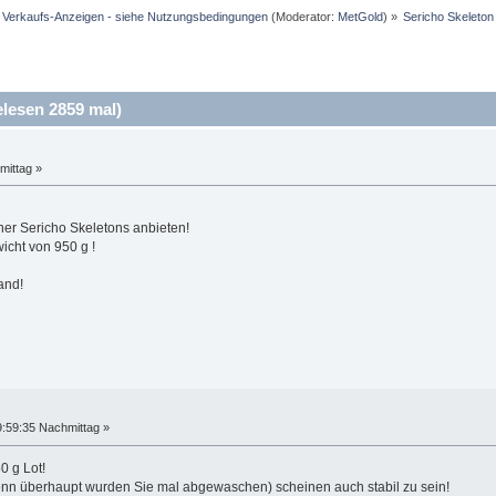
d Verkaufs-Anzeigen - siehe Nutzungsbedingungen
(Moderator:
MetGold
) »
Sericho Skeleton
lesen 2859 mal)
mittag »
ner Sericho Skeletons anbieten!
icht von 950 g !
and!
:59:35 Nachmittag »
0 g Lot!
enn überhaupt wurden Sie mal abgewaschen) scheinen auch stabil zu sein!