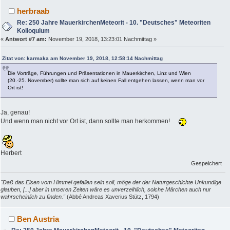
herbraab
Re: 250 Jahre MauerkirchenMeteorit - 10. "Deutsches" Meteoriten
Kolloquium
«
Antwort #7 am:
November 19, 2018, 13:23:01 Nachmittag »
Zitat von: karmaka am November 19, 2018, 12:58:14 Nachmittag
Die Vorträge, Führungen und Präsentationen in Mauerkirchen, Linz und Wien
(20.-25. November) sollte man sich auf keinen Fall entgehen lassen, wenn man vor
Ort ist!
Ja, genau!
Und wenn man nicht vor Ort ist, dann sollte man herkommen!
Herbert
Gespeichert
"Daß das Eisen vom Himmel gefallen sein soll, möge der der Naturgeschichte Unkundige
glauben, [...] aber in unseren Zeiten wäre es unverzeihlich, solche Märchen auch nur
wahrscheinlich zu finden."
(Abbé Andreas Xaverius Stütz, 1794)
Ben Austria