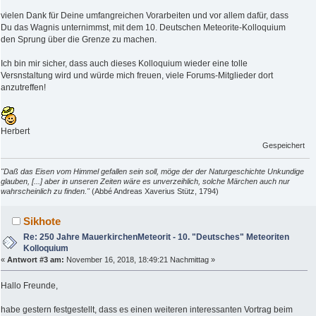
vielen Dank für Deine umfangreichen Vorarbeiten und vor allem dafür, dass
Du das Wagnis unternimmst, mit dem 10. Deutschen Meteorite-Kolloquium
den Sprung über die Grenze zu machen.
Ich bin mir sicher, dass auch dieses Kolloquium wieder eine tolle
Versnstaltung wird und würde mich freuen, viele Forums-Mitglieder dort
anzutreffen!
Herbert
Gespeichert
"Daß das Eisen vom Himmel gefallen sein soll, möge der der Naturgeschichte Unkundige
glauben, [...] aber in unseren Zeiten wäre es unverzeihlich, solche Märchen auch nur
wahrscheinlich zu finden."
(Abbé Andreas Xaverius Stütz, 1794)
Sikhote
Re: 250 Jahre MauerkirchenMeteorit - 10. "Deutsches" Meteoriten
Kolloquium
«
Antwort #3 am:
November 16, 2018, 18:49:21 Nachmittag »
Hallo Freunde,
habe gestern festgestellt, dass es einen weiteren interessanten Vortrag beim