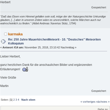
Herbert
Gespeichert
"Daß das Eisen vom Himmel gefallen sein soll, möge der der Naturgeschichte Unkundige
glauben, [...] aber in unseren Zeiten wäre es unverzeihlich, solche Märchen auch nur
wahrscheinlich zu finden."
(Abbé Andreas Xaverius Stütz, 1794)
karmaka
Re: 250 Jahre MauerkirchenMeteorit - 10. "Deutsches" Meteoriten
Kolloquium
«
Antwort #14 am:
November 25, 2018, 23:10:42 Nachmittag »
Lieber Herbert,
ganz herzlichen Dank für die anschaulichen Bilder und ergänzenden
Erläuterungen!
Viele Grüße
Martin
Gespeichert
Seiten: [
1
]
2
3
4
Nach oben
« vorheriges
nächstes »
Gehe zu: