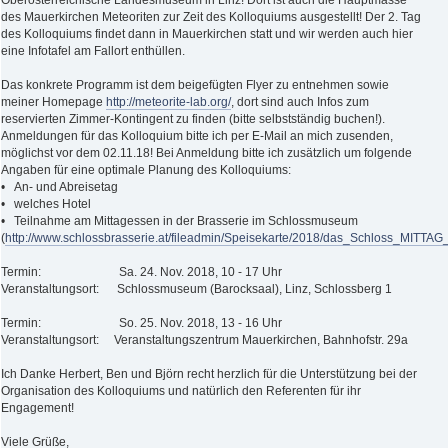
Oberösterreichische Landesmuseum in Linz! Dort ist auch die Hauptmasse
des Mauerkirchen Meteoriten zur Zeit des Kolloquiums ausgestellt! Der 2. Tag
des Kolloquiums findet dann in Mauerkirchen statt und wir werden auch hier
eine Infotafel am Fallort enthüllen.
Das konkrete Programm ist dem beigefügten Flyer zu entnehmen sowie
meiner Homepage
http://meteorite-lab.org/
, dort sind auch Infos zum
reservierten Zimmer-Kontingent zu finden (bitte selbstständig buchen!).
Anmeldungen für das Kolloquium bitte ich per E-Mail an mich zusenden,
möglichst vor dem 02.11.18! Bei Anmeldung bitte ich zusätzlich um folgende
Angaben für eine optimale Planung des Kolloquiums:
• An- und Abreisetag
• welches Hotel
• Teilnahme am Mittagessen in der Brasserie im Schlossmuseum
(
http://www.schlossbrasserie.at/fileadmin/Speisekarte/2018/das_Schloss_MITTAG
Termin: Sa. 24. Nov. 2018, 10 - 17 Uhr
Veranstaltungsort: Schlossmuseum (Barocksaal), Linz, Schlossberg 1
Termin: So. 25. Nov. 2018, 13 - 16 Uhr
Veranstaltungsort: Veranstaltungszentrum Mauerkirchen, Bahnhofstr. 29a
Ich Danke Herbert, Ben und Björn recht herzlich für die Unterstützung bei der
Organisation des Kolloquiums und natürlich den Referenten für ihr
Engagement!
Viele Grüße,