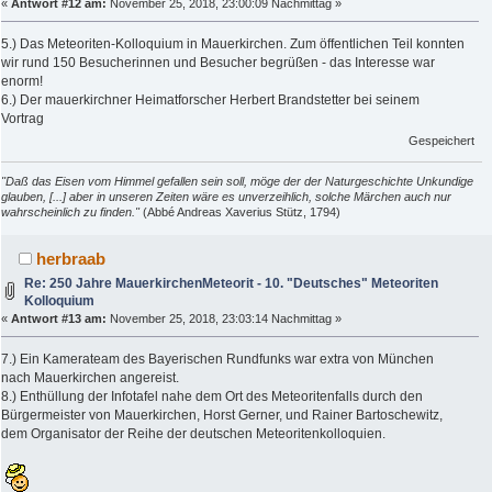
«
Antwort #12 am:
November 25, 2018, 23:00:09 Nachmittag »
5.) Das Meteoriten-Kolloquium in Mauerkirchen. Zum öffentlichen Teil konnten
wir rund 150 Besucherinnen und Besucher begrüßen - das Interesse war
enorm!
6.) Der mauerkirchner Heimatforscher Herbert Brandstetter bei seinem
Vortrag
Gespeichert
"Daß das Eisen vom Himmel gefallen sein soll, möge der der Naturgeschichte Unkundige
glauben, [...] aber in unseren Zeiten wäre es unverzeihlich, solche Märchen auch nur
wahrscheinlich zu finden."
(Abbé Andreas Xaverius Stütz, 1794)
herbraab
Re: 250 Jahre MauerkirchenMeteorit - 10. "Deutsches" Meteoriten
Kolloquium
«
Antwort #13 am:
November 25, 2018, 23:03:14 Nachmittag »
7.) Ein Kamerateam des Bayerischen Rundfunks war extra von München
nach Mauerkirchen angereist.
8.) Enthüllung der Infotafel nahe dem Ort des Meteoritenfalls durch den
Bürgermeister von Mauerkirchen, Horst Gerner, und Rainer Bartoschewitz,
dem Organisator der Reihe der deutschen Meteoritenkolloquien.