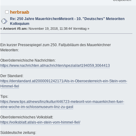
herbraab
Re: 250 Jahre MauerkirchenMeteorit - 10. "Deutsches" Meteoriten
Kolloquium
«
Antwort #5 am:
November 19, 2018, 11:38:44 Vormittag »
Ein kurzer Pressespiegel zum 250. Falljubiläum des Mauerkirchner
Meteoriten:
Oberösterreichische Nachrichten:
https://www.nachrichten.at/nachrichten/spezial/art194059,3064413
Der Standard:
https://derstandard.at/2000091242171/Als-in-Oberoesterreich-ein-Stein-vom-
Himmel-fiel
Tips:
https://www.tips.at/news/linz/kultur/446723-meteorit-von-mauerkirchen-fuer-
eine-woche-im-schlossmuseum-linz-zu-gast
Oberösterreichisches Volksblatt:
https://volksblatt.at/als-ein-stein-vom-himmel-fiel/
Süddeutsche zeitung: