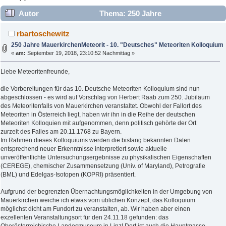
Autor
Thema: 250 Jahre
MauerkirchenMeteorit - 10. "Deutsches" Meteoriten
rbartoschewitz
Kolloquium (Gelesen 20067 mal)
250 Jahre MauerkirchenMeteorit - 10. "Deutsches" Meteoriten Kolloquium
«
am:
September 19, 2018, 23:10:52 Nachmittag »
Liebe Meteoritenfreunde,
die Vorbereitungen für das 10. Deutsche Meteoriten Kolloquium sind nun
abgeschlossen - es wird auf Vorschlag von Herbert Raab zum 250. Jubiläum
des Meteoritenfalls von Mauerkirchen veranstaltet. Obwohl der Fallort des
Meteoriten in Österreich liegt, haben wir ihn in die Reihe der deutschen
Meteoriten Kolloquien mit aufgenommen, denn politisch gehörte der Ort
zurzeit des Falles am 20.11.1768 zu Bayern.
Im Rahmen dieses Kolloquiums werden die bislang bekannten Daten
entsprechend neuer Erkenntnisse interpretiert sowie aktuelle
unveröffentlichte Untersuchungsergebnisse zu physikalischen Eigenschaften
(CEREGE), chemischer Zusammensetzung (Univ. of Maryland), Petrografie
(BML) und Edelgas-Isotopen (KOPRI) präsentiert.
Aufgrund der begrenzten Übernachtungsmöglichkeiten in der Umgebung von
Mauerkirchen weiche ich etwas vom üblichen Konzept, das Kolloquium
möglichst dicht am Fundort zu veranstalten, ab. Wir haben aber einen
exzellenten Veranstaltungsort für den 24.11.18 gefunden: das