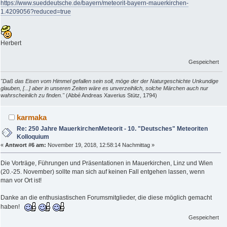
https://www.sueddeutsche.de/bayern/meteorit-bayern-mauerkirchen-
1.4209056?reduced=true
Herbert
Gespeichert
"Daß das Eisen vom Himmel gefallen sein soll, möge der der Naturgeschichte Unkundige
glauben, [...] aber in unseren Zeiten wäre es unverzeihlich, solche Märchen auch nur
wahrscheinlich zu finden."
(Abbé Andreas Xaverius Stütz, 1794)
karmaka
Re: 250 Jahre MauerkirchenMeteorit - 10. "Deutsches" Meteoriten
Kolloquium
«
Antwort #6 am:
November 19, 2018, 12:58:14 Nachmittag »
Die Vorträge, Führungen und Präsentationen in Mauerkirchen, Linz und Wien
(20.-25. November) sollte man sich auf keinen Fall entgehen lassen, wenn
man vor Ort ist!
Danke an die enthusiastischen Forumsmitglieder, die diese möglich gemacht
haben!
Gespeichert