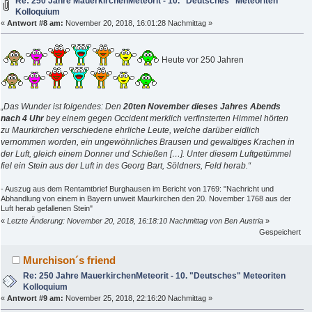
Re: 250 Jahre MauerkirchenMeteorit - 10. "Deutsches" Meteoriten
Kolloquium
«
Antwort #8 am:
November 20, 2018, 16:01:28 Nachmittag »
Heute vor 250 Jahren
„Das Wunder ist folgendes: Den
20ten November dieses Jahres Abends
nach 4 Uhr
bey einem gegen Occident merklich verfinsterten Himmel hörten
zu Maurkirchen verschiedene ehrliche Leute, welche darüber eidlich
vernommen worden, ein ungewöhnliches Brausen und gewaltiges Krachen in
der Luft, gleich einem Donner und Schießen […]. Unter diesem Luftgetümmel
fiel ein Stein aus der Luft in des Georg Bart, Söldners, Feld herab.“
- Auszug aus dem Rentamtbrief Burghausen im Bericht von 1769: "Nachricht und
Abhandlung von einem in Bayern unweit Maurkirchen den 20. November 1768 aus der
Luft herab gefallenen Stein"
«
Letzte Änderung: November 20, 2018, 16:18:10 Nachmittag von Ben Austria
»
Gespeichert
Murchison´s friend
Re: 250 Jahre MauerkirchenMeteorit - 10. "Deutsches" Meteoriten
Kolloquium
«
Antwort #9 am:
November 25, 2018, 22:16:20 Nachmittag »