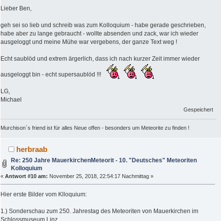
Lieber Ben,
geh sei so lieb und schreib was zum Kolloquium - habe gerade geschrieben,
habe aber zu lange gebraucht - wollte absenden und zack, war ich wieder
ausgeloggt und meine Mühe war vergebens, der ganze Text weg !
Echt saublöd und extrem ärgerlich, dass ich nach kurzer Zeit immer wieder
ausgeloggt bin - echt supersaublöd !!!
LG,
Michael
Gespeichert
Murchison`s friend ist für alles Neue offen - besonders um Meteorite zu finden !
herbraab
Re: 250 Jahre MauerkirchenMeteorit - 10. "Deutsches" Meteoriten
Kolloquium
«
Antwort #10 am:
November 25, 2018, 22:54:17 Nachmittag »
Hier erste Bilder vom Klloquium:
1.) Sonderschau zum 250. Jahrestag des Meteoriten von Mauerkirchen im
Schlossmuseum Linz