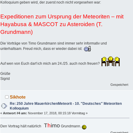
Kolloquium geben wird, der zuerst noch nicht vorgesehen war:
Expeditionen zum Ursprung der Meteoriten – mit
Hayabusa & MASCOT zu Asteroiden (T.
Grundmann)
Die Vorträge von Timo Grundmann sind immer sehr informativ und
unterhaltsam. Freud mich, dass er wieder dabei ist:
Auf wen von Euch darf ich mich am 24./25. auch noch freuen?
Grüße
Sigrid
Gespeichert
Sikhote
Re: 250 Jahre MauerkirchenMeteorit - 10. "Deutsches" Meteoriten
Kolloquium
«
Antwort #4 am:
November 17, 2018, 00:15:18 Vormittag »
T
h
imo
Den Vortrag hält natürlich
Grundmann.
Gespeichert