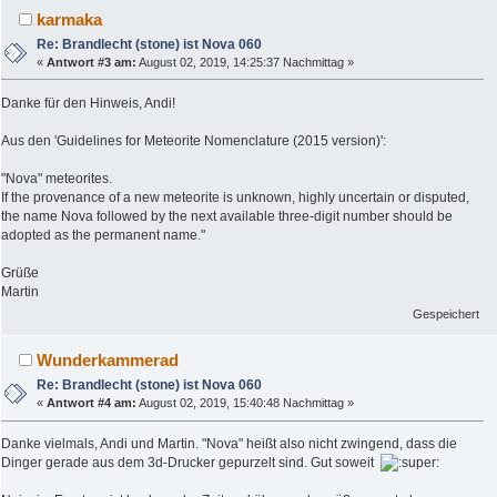
karmaka
Re: Brandlecht (stone) ist Nova 060
«
Antwort #3 am:
August 02, 2019, 14:25:37 Nachmittag »
Danke für den Hinweis, Andi!
Aus den 'Guidelines for Meteorite Nomenclature (2015 version)':
"Nova" meteorites.
If the provenance of a new meteorite is unknown, highly uncertain or disputed,
the name Nova followed by the next available three-digit number should be
adopted as the permanent name."
Grüße
Martin
Gespeichert
Wunderkammerad
Re: Brandlecht (stone) ist Nova 060
«
Antwort #4 am:
August 02, 2019, 15:40:48 Nachmittag »
Danke vielmals, Andi und Martin. "Nova" heißt also nicht zwingend, dass die
Dinger gerade aus dem 3d-Drucker gepurzelt sind. Gut soweit