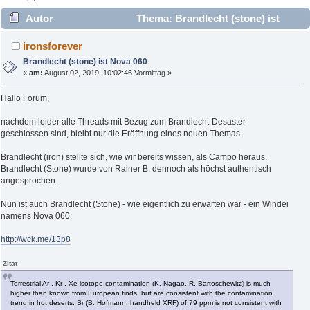
Autor
Thema: Brandlecht (stone) ist
Nova 060 (Gelesen 3909 mal)
ironsforever
Brandlecht (stone) ist Nova 060
«
am:
August 02, 2019, 10:02:46 Vormittag »
Hallo Forum,
nachdem leider alle Threads mit Bezug zum Brandlecht-Desaster
geschlossen sind, bleibt nur die Eröffnung eines neuen Themas.
Brandlecht (iron) stellte sich, wie wir bereits wissen, als Campo heraus.
Brandlecht (Stone) wurde von Rainer B. dennoch als höchst authentisch
angesprochen.
Nun ist auch Brandlecht (Stone) - wie eigentlich zu erwarten war - ein Windei
namens Nova 060:
http://wck.me/13p8
Zitat
Terrestrial Ar-, Kr-, Xe-isotope contamination (K. Nagao, R. Bartoschewitz) is much
higher than known from European finds, but are consistent with the contamination
trend in hot deserts. Sr (B. Hofmann, handheld XRF) of 79 ppm is not consistent with