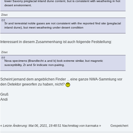
lower Saxony preglacial inland dune content, but is consistent with weathering in hot
desert environment.
Zitat
Sr and terrestrial noble gases are not consistent with the reported find site (preglacial
inland dune), but meet weathering under desert condition
Interessant in diesem Zusammenhang ist auch folgende Feststellung:
Zitat
Nova specimens (Brandlecht a and b) look extreme similar, but magnetic
susceptibility, Zr and Sr indicate non-pairing.
Scheint jemand dem angeblichen Finder ... eine ganze NWA-Sammlung vor
den Detektor geworfen zu haben, nicht?
Gruß
Andi
«
Letzte Änderung: Mai 06, 2021, 19:48:51 Nachmittag von karmaka
»
Gespeichert