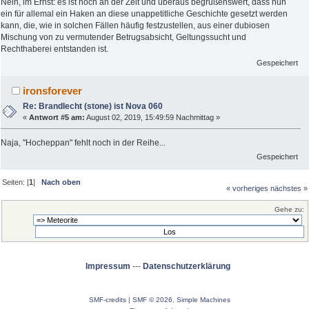
Nein, im Ernst: es ist hoch an der Zeit und überaus begrüßenswert, dass nun
ein für allemal ein Haken an diese unappetitliche Geschichte gesetzt werden
kann, die, wie in solchen Fällen häufig festzustellen, aus einer dubiosen
Mischung von zu vermutender Betrugsabsicht, Geltungssucht und
Rechthaberei entstanden ist.
Gespeichert
ironsforever
Re: Brandlecht (stone) ist Nova 060
«
Antwort #5 am:
August 02, 2019, 15:49:59 Nachmittag »
Naja, "Hocheppan" fehlt noch in der Reihe...
Gespeichert
Seiten: [
1
]
Nach oben
« vorheriges
nächstes »
Gehe zu:
Impressum
---
Datenschutzerklärung
SMF-credits
|
SMF © 2026
,
Simple Machines