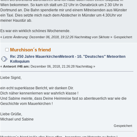
Wien bekommen. So kam ich statt um 22 Uhr in Osnabrück um 2.30 Uhr in
Dortmund an. Die Bahn spendierte mir und einem Mitreisenden aus Münster
ein Taxi. Dies setzte mich nach dem Abstecher in Münster um 4.30Uhr vor
meiner Haustür ab.
Es war ein wirklich schönes Wochenende.
«
Letzte Änderung: Dezember 06, 2018, 19:12:26 Nachmittag von Sikhote
»
Gespeichert
Murchison´s friend
Re: 250 Jahre MauerkirchenMeteorit - 10. "Deutsches" Meteoriten
Kolloquium
«
Antwort #46 am:
Dezember 06, 2018, 21:26:28 Nachmittag »
Liebe Sigrid,
ein echt superklasse Bericht, wir danken Dir.
Dich näher kennenlernen war wahrlich klasse !
Und Sabine meinte, dass Deine Heimreise fast so abenteuerlich war wie die
Geschichte vom Mauerkirchen !
Liebe Grüße,
Michael und Sabine
Gespeichert
Murchison`s friend ist für alles Neue offen - besonders um Meteorite zu finden !