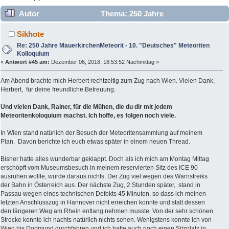
Autor
Thema: 250 Jahre
MauerkirchenMeteorit - 10. "Deutsches" Meteoriten
Sikhote
Kolloquium (Gelesen 20060 mal)
Re: 250 Jahre MauerkirchenMeteorit - 10. "Deutsches" Meteoriten
Kolloquium
«
Antwort #45 am:
Dezember 06, 2018, 18:53:52 Nachmittag »
Am Abend brachte mich Herbert rechtzeitig zum Zug nach Wien. Vielen Dank,
Herbert, für deine freundliche Betreuung.
Und vielen Dank, Rainer, für die Mühen, die du dir mit jedem
Meteoritenkoloquium machst. Ich hoffe, es folgen noch viele.
In Wien stand natürlich der Besuch der Meteoritensammlung auf meinem
Plan. Davon berichte ich euch etwas später in einem neuen Thread.
Bisher hatte alles wunderbar geklappt. Doch als ich mich am Montag Mittag
erschöpft vom Museumsbesuch in meinem reservierten Sitz des ICE 90
ausruhen wollte, wurde daraus nichts. Der Zug viel wegen des Warnstreiks
der Bahn in Österreich aus. Der nächste Zug, 2 Stunden später, stand in
Passau wegen eines technischen Defekts 45 Minuten, so dass ich meinen
letzten Anschlusszug in Hannover nicht erreichen konnte und statt dessen
den längeren Weg am Rhein entlang nehmen musste. Von der sehr schönen
Strecke konnte ich nachts natürlich nichts sehen. Wenigstens konnte ich von
Wien bis Dortmund durchfahren und ich hatte auch noch einen Sitzplatz in