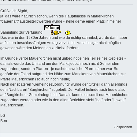
Grüß dich Sigrid,
ja, das wäre natürlich schön, wenn die Hauptmasse in Mauerkirchen
"dauerhaft" ausgestellt werden würde - stelle gerne einen Platz in meiner
Sammlung zur Verfügung
.
Das war in den 1980er Jahren und wie du richtig schreibst, wurde dann aber
auf einen beschlussfähigen Antrag verzichtet, zumal es gar nicht möglich
gewesen wäre den Meteoriten zurückzufordern.
Im Grunde verlor Mauerkirchen nicht unbedingt einen Teil seines Gebietes -
damals wurde das Umland um den Markt jedoch noch nicht Gemeinden
zugeordnet, sondern Pfarren - je nachdem welche Pfarre näher war. So
gehörte der Fallort aufgrund der Nähe zum Marktkern von Mauerkirchen zur
Pfarre Mauerkirchen (so auch noch heute).
Nach der späteren "Gemeindezuordnung" wurde der Ortsteil dann allerdings
dem Nachbarort "Burgkirchen" zugeteilt. Der Fallort befindet sich heute also
auf Burgkirchner Gemeindegebiet. Damals konnte es somit nur Mauerkirchen
zugeordnet werden oder wie in den alten Berichten steht "bei" oder "unweit"
Mauerkirchen.
LG
Ben
Gespeichert