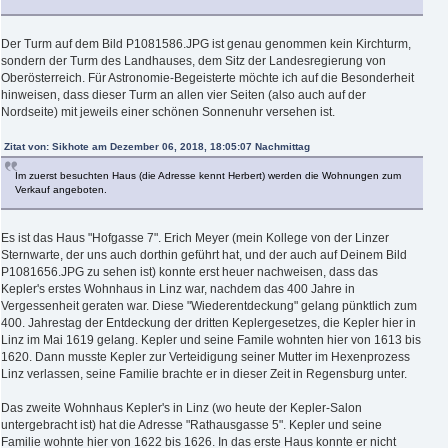
Der Turm auf dem Bild P1081586.JPG ist genau genommen kein Kirchturm,
sondern der Turm des Landhauses, dem Sitz der Landesregierung von
Oberösterreich. Für Astronomie-Begeisterte möchte ich auf die Besonderheit
hinweisen, dass dieser Turm an allen vier Seiten (also auch auf der
Nordseite) mit jeweils einer schönen Sonnenuhr versehen ist.
Zitat von: Sikhote am Dezember 06, 2018, 18:05:07 Nachmittag
Im zuerst besuchten Haus (die Adresse kennt Herbert) werden die Wohnungen zum
Verkauf angeboten.
Es ist das Haus "Hofgasse 7". Erich Meyer (mein Kollege von der Linzer
Sternwarte, der uns auch dorthin geführt hat, und der auch auf Deinem Bild
P1081656.JPG zu sehen ist) konnte erst heuer nachweisen, dass das
Kepler's erstes Wohnhaus in Linz war, nachdem das 400 Jahre in
Vergessenheit geraten war. Diese "Wiederentdeckung" gelang pünktlich zum
400. Jahrestag der Entdeckung der dritten Keplergesetzes, die Kepler hier in
Linz im Mai 1619 gelang. Kepler und seine Famile wohnten hier von 1613 bis
1620. Dann musste Kepler zur Verteidigung seiner Mutter im Hexenprozess
Linz verlassen, seine Familie brachte er in dieser Zeit in Regensburg unter.
Das zweite Wohnhaus Kepler's in Linz (wo heute der Kepler-Salon
untergebracht ist) hat die Adresse "Rathausgasse 5". Kepler und seine
Familie wohnte hier von 1622 bis 1626. In das erste Haus konnte er nicht