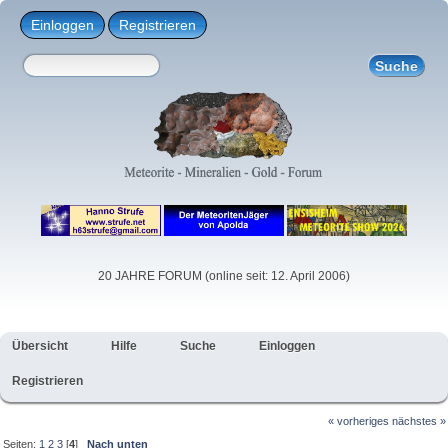
Einloggen
Registrieren
20 JAHRE FORUM (online seit: 12. April 2006)
Übersicht
Hilfe
Suche
Einloggen
Registrieren
« vorheriges
nächstes »
Seiten:
1
2
3
[
4
]
Nach unten