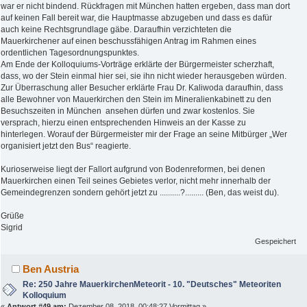
war er nicht bindend. Rückfragen mit München hatten ergeben, dass man dort
auf keinen Fall bereit war, die Hauptmasse abzugeben und dass es dafür
auch keine Rechtsgrundlage gäbe. Daraufhin verzichteten die
Mauerkirchener auf einen beschussfähigen Antrag im Rahmen eines
ordentlichen Tagesordnungspunktes.
Am Ende der Kolloquiums-Vorträge erklärte der Bürgermeister scherzhaft,
dass, wo der Stein einmal hier sei, sie ihn nicht wieder herausgeben würden.
Zur Überraschung aller Besucher erklärte Frau Dr. Kaliwoda daraufhin, dass
alle Bewohner von Mauerkirchen den Stein im Mineralienkabinett zu den
Besuchszeiten in München ansehen dürfen und zwar kostenlos. Sie
versprach, hierzu einen entsprechenden Hinweis an der Kasse zu
hinterlegen. Worauf der Bürgermeister mir der Frage an seine Mitbürger „Wer
organisiert jetzt den Bus“ reagierte.
Kurioserweise liegt der Fallort aufgrund von Bodenreformen, bei denen
Mauerkirchen einen Teil seines Gebietes verlor, nicht mehr innerhalb der
Gemeindegrenzen sondern gehört jetzt zu ..........?......... (Ben, das weist du).
Grüße
Sigrid
Gespeichert
Ben Austria
Re: 250 Jahre MauerkirchenMeteorit - 10. "Deutsches" Meteoriten
Kolloquium
«
Antwort #49 am:
Dezember 08, 2018, 00:48:27 Vormittag »