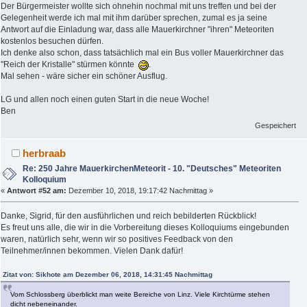
Der Bürgermeister wollte sich ohnehin nochmal mit uns treffen und bei der
Gelegenheit werde ich mal mit ihm darüber sprechen, zumal es ja seine
Antwort auf die Einladung war, dass alle Mauerkirchner "ihren" Meteoriten
kostenlos besuchen dürfen.
Ich denke also schon, dass tatsächlich mal ein Bus voller Mauerkirchner das
"Reich der Kristalle" stürmen könnte
.
Mal sehen - wäre sicher ein schöner Ausflug.
LG und allen noch einen guten Start in die neue Woche!
Ben
Gespeichert
herbraab
Re: 250 Jahre MauerkirchenMeteorit - 10. "Deutsches" Meteoriten
Kolloquium
«
Antwort #52 am:
Dezember 10, 2018, 19:17:42 Nachmittag »
Danke, Sigrid, für den ausführlichen und reich bebilderten Rückblick!
Es freut uns alle, die wir in die Vorbereitung dieses Kolloquiums eingebunden
waren, natürlich sehr, wenn wir so positives Feedback von den
Teilnehmer/innen bekommen. Vielen Dank dafür!
Zitat von: Sikhote am Dezember 06, 2018, 14:31:45 Nachmittag
Vom Schlossberg überblickt man weite Bereiche von Linz. Viele Kirchtürme stehen
dicht nebeneinander.