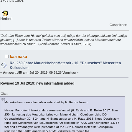
1769 bis 1804.
Herbert
Gespeichert
"Daß das Eisen vom Himmel gefallen sein soll, möge der der Naturgeschichte Unkundige
glauben, [...] aber in unseren Zeiten wäre es unverzeihlich, solche Märchen auch nur
wahrscheinlich zu finden."
(Abbé Andreas Xaverius Stütz, 1794)
karmaka
Re: 250 Jahre MauerkirchenMeteorit - 10. "Deutsches" Meteoriten
Kolloquium
«
Antwort #55 am:
Juli 20, 2019, 09:29:28 Vormittag »
Revised 19 Jul 2019: new information added
Zitat
Mauerkirchen, new information submitted by R. Bartoschewitz.
History: Forgotten historical data were evaluated (H. Raab and E. Reiter 2017: Zum
250. Jahrestag des Meteoritenfalles von Mauerkirchen, Oberösterreich. OÖ.
Geonachrichten 32, 3-24; and H. Brandstetter and H. Raab 2018: Neue Details zum
Fund des Meteoriten von Mauerkirchen, Oberösterreich. OÖ. Geonachrichten 33, 57-
62) and new analysis were presented at the 10th German Meteorite Colloquium
regarding the 250th anniversary of Mauerkirchen meteorite fall.