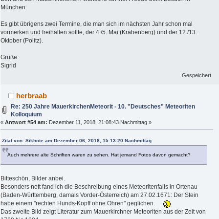
München.
Es gibt übrigens zwei Termine, die man sich im nächsten Jahr schon mal
vormerken und freihalten sollte, der 4./5. Mai (Krähenberg) und der 12./13.
Oktober (Politz).
Grüße
Sigrid
Gespeichert
herbraab
Re: 250 Jahre MauerkirchenMeteorit - 10. "Deutsches" Meteoriten
Kolloquium
«
Antwort #54 am:
Dezember 11, 2018, 21:08:43 Nachmittag »
Zitat von: Sikhote am Dezember 06, 2018, 15:13:20 Nachmittag
Auch mehrere alte Schriften waren zu sehen. Hat jemand Fotos davon gemacht?
Bitteschön, Bilder anbei.
Besonders nett fand ich die Beschreibung eines Meteoritenfalls in Ortenau
(Baden-Württemberg, damals Vorder-Österreich) am 27.02.1671: Der Stein
habe einem "rechten Hunds-Kopff ohne Ohren" geglichen.
Das zweite Bild zeigt Literatur zum Mauerkirchner Meteoriten aus der Zeit von