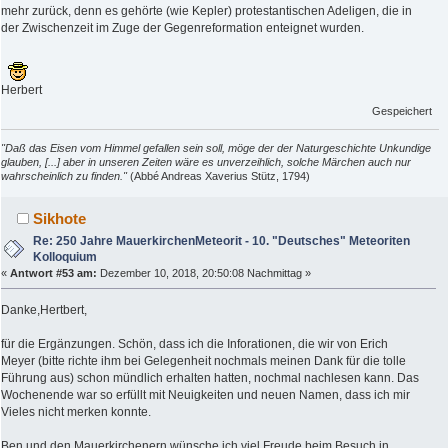
mehr zurück, denn es gehörte (wie Kepler) protestantischen Adeligen, die in
der Zwischenzeit im Zuge der Gegenreformation enteignet wurden.
Herbert
Gespeichert
"Daß das Eisen vom Himmel gefallen sein soll, möge der der Naturgeschichte Unkundige
glauben, [...] aber in unseren Zeiten wäre es unverzeihlich, solche Märchen auch nur
wahrscheinlich zu finden."
(Abbé Andreas Xaverius Stütz, 1794)
Sikhote
Re: 250 Jahre MauerkirchenMeteorit - 10. "Deutsches" Meteoriten
Kolloquium
«
Antwort #53 am:
Dezember 10, 2018, 20:50:08 Nachmittag »
Danke,Hertbert,
für die Ergänzungen. Schön, dass ich die Inforationen, die wir von Erich
Meyer (bitte richte ihm bei Gelegenheit nochmals meinen Dank für die tolle
Führung aus) schon mündlich erhalten hatten, nochmal nachlesen kann. Das
Wochenende war so erfüllt mit Neuigkeiten und neuen Namen, dass ich mir
Vieles nicht merken konnte.
Ben und den Mauerkirchenern wünsche ich viel Freude beim Besuch in