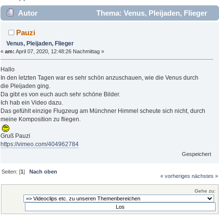
Autor
Thema: Venus, Pleijaden, Flieger
(Gelesen 5356 mal)
Pauzi
Venus, Pleijaden, Flieger
«
am:
April 07, 2020, 12:48:26 Nachmittag »
Hallo
In den letzten Tagen war es sehr schön anzuschauen, wie die Venus durch
die Pleijaden ging.
Da gibt es von euch auch sehr schöne Bilder.
Ich hab ein Video dazu.
Das gefühlt einzige Flugzeug am Münchner Himmel scheute sich nicht, durch
meine Komposition zu fliegen.
Gruß Pauzi
https://vimeo.com/404962784
Gespeichert
Seiten: [
1
]
Nach oben
« vorheriges
nächstes »
Gehe zu: