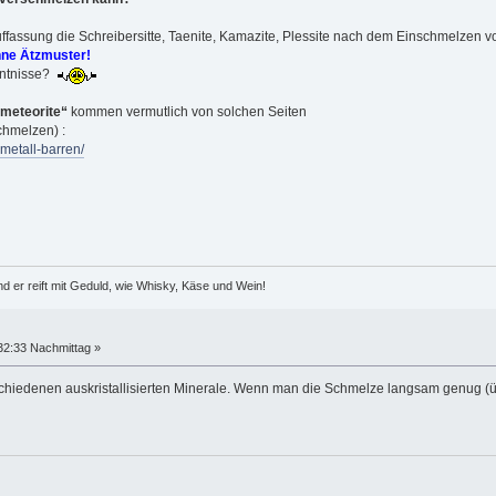
fassung die Schreibersitte, Taenite, Kamazite, Plessite nach dem Einschmelzen von
ne Ätzmuster!
nntnisse?
meteorite“
kommen vermutlich von solchen Seiten
chmelzen) :
metall-barren/
d er reift mit Geduld, wie Whisky, Käse und Wein!
32:33 Nachmittag »
schiedenen auskristallisierten Minerale. Wenn man die Schmelze langsam genug (üb