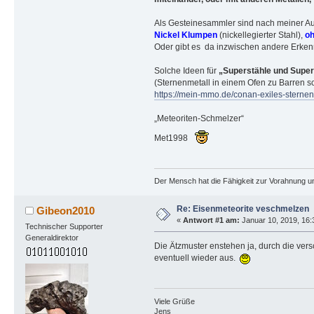
Als Gesteinesammler sind nach meiner Auf
Nickel Klumpen
(nickellegierter Stahl),
oh
Oder gibt es da inzwischen andere Erke
Solche Ideen für
„Superstähle und Super
(Sternenmetall in einem Ofen zu Barren s
https://mein-mmo.de/conan-exiles-sternen
„Meteoriten-Schmelzer“
Met1998
Der Mensch hat die Fähigkeit zur Vorahnung un
Re: Eisenmeteorite veschmelzen
Gibeon2010
«
Antwort #1 am:
Januar 10, 2019, 16:
Technischer Supporter
Generaldirektor
Die Ätzmuster enstehen ja, durch die ver
eventuell wieder aus.
Viele Grüße
Jens