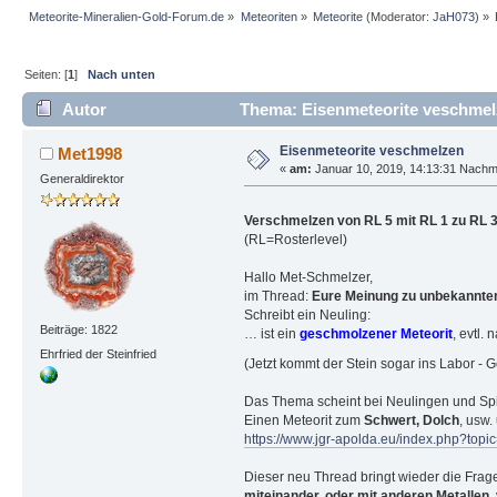
Meteorite-Mineralien-Gold-Forum.de
»
Meteoriten
»
Meteorite
(Moderator:
JaH073
) »
Seiten: [
1
]
Nach unten
Autor
Thema: Eisenmeteorite veschmel
Eisenmeteorite veschmelzen
Met1998
«
am:
Januar 10, 2019, 14:13:31 Nachmi
Generaldirektor
Verschmelzen von RL 5 mit RL 1 zu RL 
(RL=Rosterlevel)
Hallo Met-Schmelzer,
im Thread:
Eure Meinung zu unbekanntem
Schreibt ein Neuling:
Beiträge: 1822
… ist ein
geschmolzener Meteorit
, evtl.
Ehrfried der Steinfried
(Jetzt kommt der Stein sogar ins Labor 
Das Thema scheint bei Neulingen und Spie
Einen Meteorit zum
Schwert, Dolch
, usw.
https://www.jgr-apolda.eu/index.php?t
Dieser neu Thread bringt wieder die Fra
miteinander, oder mit anderen Metallen