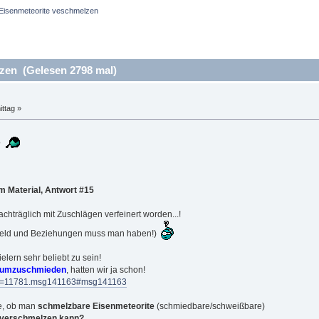
Eisenmeteorite veschmelzen
zen (Gelesen 2798 mal)
ttag »
3
 Material, Antwort #15
 nachträglich mit Zuschlägen verfeinert worden...!
- Geld und Beziehungen muss man haben!)
lern sehr beliebt zu sein!
umzuschmieden
, hatten wir ja schon!
opic=11781.msg141163#msg141163
ge, ob man
schmelzbare Eisenmeteorite
(schmiedbare/schweißbare)
, verschmelzen kann?