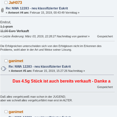
JaH073
Re: NWA 12283 - neu klassifizierter Eukrit
«
Antwort #4 am:
Februar 15, 2019, 00:43:49 Vormittag »
Endcut,
1,1 gram
11,00 Euro
Verkauft
«
Letzte Änderung: März 03, 2019, 22:28:27 Nachmittag von ganimet
»
Gespeichert
Die Erfolgreichen unterscheiden sich von den Erfolglosen nicht im Erkennen des
Problems, wohl aber in der Art und Weise seiner Lösung.
ganimet
Re: NWA 12283 - neu klassifizierter Eukrit
«
Antwort #5 am:
Februar 15, 2019, 15:27:26 Nachmittag »
Das 4.5g Stück ist auch bereits verkauft - Danke an den
Gespeichert
Daß alles vergeht;weiß man schon in der JUGEND;
aber wie schnell alles vergeht,erfährt man erst im ALTER.
ganimet