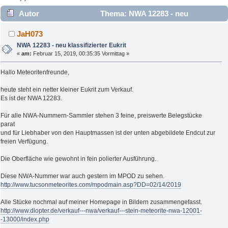
Autor
Thema: NWA 12283 - neu
klassifizierter Eukrit (Gelesen 3594 mal)
JaH073
NWA 12283 - neu klassifizierter Eukrit
«
am:
Februar 15, 2019, 00:35:35 Vormittag »
Hallo Meteoritenfreunde,
heute steht ein netter kleiner Eukrit zum Verkauf.
Es ist der NWA 12283.
Für alle NWA-Nummern-Sammler stehen 3 feine, preiswerte Belegstücke
parat
und für Liebhaber von den Hauptmassen ist der unten abgebildete Endcut zur
freien Verfügung.
Die Oberfläche wie gewohnt in fein polierter Ausführung.
Diese NWA-Nummer war auch gestern im MPOD zu sehen.
http://www.tucsonmeteorites.com/mpodmain.asp?DD=02/14/2019
Alle Stücke nochmal auf meiner Homepage in Bildern zusammengefasst.
http://www.diopter.de/verkauf---nwa/verkauf---stein-meteorite-nwa-12001-
-13000/index.php