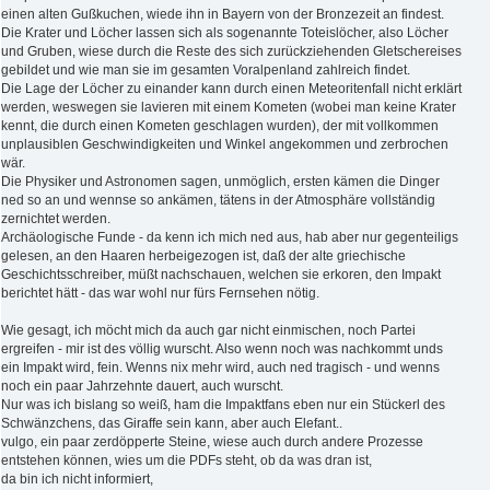
einen alten Gußkuchen, wiede ihn in Bayern von der Bronzezeit an findest.
Die Krater und Löcher lassen sich als sogenannte Toteislöcher, also Löcher
und Gruben, wiese durch die Reste des sich zurückziehenden Gletschereises
gebildet und wie man sie im gesamten Voralpenland zahlreich findet.
Die Lage der Löcher zu einander kann durch einen Meteoritenfall nicht erklärt
werden, weswegen sie lavieren mit einem Kometen (wobei man keine Krater
kennt, die durch einen Kometen geschlagen wurden), der mit vollkommen
unplausiblen Geschwindigkeiten und Winkel angekommen und zerbrochen
wär.
Die Physiker und Astronomen sagen, unmöglich, ersten kämen die Dinger
ned so an und wennse so ankämen, tätens in der Atmosphäre vollständig
zernichtet werden.
Archäologische Funde - da kenn ich mich ned aus, hab aber nur gegenteiligs
gelesen, an den Haaren herbeigezogen ist, daß der alte griechische
Geschichtsschreiber, müßt nachschauen, welchen sie erkoren, den Impakt
berichtet hätt - das war wohl nur fürs Fernsehen nötig.
Wie gesagt, ich möcht mich da auch gar nicht einmischen, noch Partei
ergreifen - mir ist des völlig wurscht. Also wenn noch was nachkommt unds
ein Impakt wird, fein. Wenns nix mehr wird, auch ned tragisch - und wenns
noch ein paar Jahrzehnte dauert, auch wurscht.
Nur was ich bislang so weiß, ham die Impaktfans eben nur ein Stückerl des
Schwänzchens, das Giraffe sein kann, aber auch Elefant..
vulgo, ein paar zerdöpperte Steine, wiese auch durch andere Prozesse
entstehen können, wies um die PDFs steht, ob da was dran ist,
da bin ich nicht informiert,