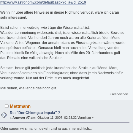
http://www.astronomy.com/default.aspx?c=a&id=2519
Wenn ihr über ältere Hinweise in dieser Richtung verfügst, wäre ich daran
sehr interessiert.
Es ist schon merkwürdig, wie träge die Wissenschaft ist.
Was der Lehrmeinung widerspricht ist, ist unwissenschaftlich bis die Beweise
erdrückend sind. Vor hundert Jahren noch waren alle Krater auf dem Mond
Vulkane. Alfred Wegener. der annahm dass es Einschlagskrater wären, wurde
nur spöttisch belächelt. Genauso hielt man auch seine Vorstellung von der
Plattentektonik für völlig abwegig. Noch bis Mitte des 20. Jahrhunderts galt
das Ries als eine vulkanische Struktur.
Seltsam, heute gilt praktisch jede kraterähnliche Struktur, auf Mond, Mars,
Venus oder Asteroiden als Einschlagkrater, ohne dass je ein Nachweis dafür
verlangt wurde. Nur auf der Erde ist es noch umgekehrt.
Mal sehen, wie lange das noch gilt.
Gespeichert
Mettmann
Re: "Der Chiemgau Impakt" ?
«
Antwort #7 am:
Oktober 11, 2007, 02:23:32 Vormittag »
Oder sagen wirs mal umgekehrt, ist ja auch menschlich...