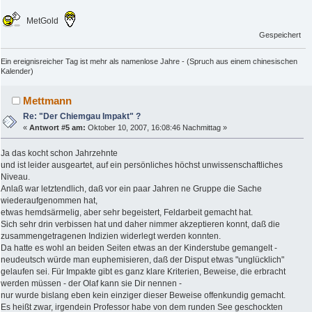
MetGold
Gespeichert
Ein ereignisreicher Tag ist mehr als namenlose Jahre - (Spruch aus einem chinesischen
Kalender)
Mettmann
Re: "Der Chiemgau Impakt" ?
«
Antwort #5 am:
Oktober 10, 2007, 16:08:46 Nachmittag »
Ja das kocht schon Jahrzehnte
und ist leider ausgeartet, auf ein persönliches höchst unwissenschaftliches
Niveau.
Anlaß war letztendlich, daß vor ein paar Jahren ne Gruppe die Sache
wiederaufgenommen hat,
etwas hemdsärmelig, aber sehr begeistert, Feldarbeit gemacht hat.
Sich sehr drin verbissen hat und daher nimmer akzeptieren konnt, daß die
zusammengetragenen Indizien widerlegt werden konnten.
Da hatte es wohl an beiden Seiten etwas an der Kinderstube gemangelt -
neudeutsch würde man euphemisieren, daß der Disput etwas "unglücklich"
gelaufen sei. Für Impakte gibt es ganz klare Kriterien, Beweise, die erbracht
werden müssen - der Olaf kann sie Dir nennen -
nur wurde bislang eben kein einziger dieser Beweise offenkundig gemacht.
Es heißt zwar, irgendein Professor habe von dem runden See geschockten