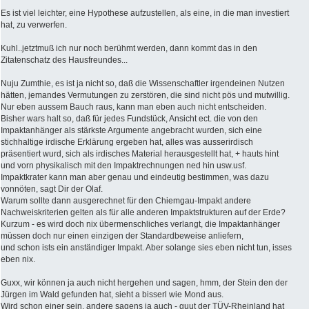
Es ist viel leichter, eine Hypothese aufzustellen, als eine, in die man investiert
hat, zu verwerfen.
Kuhl..jetztmuß ich nur noch berühmt werden, dann kommt das in den
Zitatenschatz des Hausfreundes...
Nuju Zumthie, es ist ja nicht so, daß die Wissenschaftler irgendeinen Nutzen
hätten, jemandes Vermutungen zu zerstören, die sind nicht pös und mutwillig.
Nur eben aussem Bauch raus, kann man eben auch nicht entscheiden.
Bisher wars halt so, daß für jedes Fundstück, Ansicht ect. die von den
Impaktanhänger als stärkste Argumente angebracht wurden, sich eine
stichhaltige irdische Erklärung ergeben hat, alles was ausserirdisch
präsentiert wurd, sich als irdisches Material herausgestellt hat, + hauts hint
und vorn physikalisch mit den Impaktrechnungen ned hin usw.usf.
Impaktkrater kann man aber genau und eindeutig bestimmen, was dazu
vonnöten, sagt Dir der Olaf.
Warum sollte dann ausgerechnet für den Chiemgau-Impakt andere
Nachweiskriterien gelten als für alle anderen Impaktstrukturen auf der Erde?
Kurzum - es wird doch nix übermenschliches verlangt, die Impaktanhänger
müssen doch nur einen einzigen der Standardbeweise anliefern,
und schon ists ein anständiger Impakt. Aber solange sies eben nicht tun, isses
eben nix.
Guxx, wir können ja auch nicht hergehen und sagen, hmm, der Stein den der
Jürgen im Wald gefunden hat, sieht a bisserl wie Mond aus.
Wird schon einer sein, andere sagens ja auch - guut der TÜV-Rheinland hat