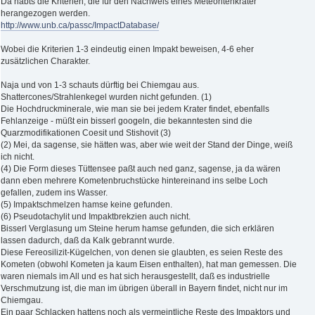
Da habts die Kriterien, die für den Nachweis eines Meteoritenkrater
herangezogen werden.
http://www.unb.ca/passc/ImpactDatabase/
Wobei die Kriterien 1-3 eindeutig einen Impakt beweisen, 4-6 eher
zusätzlichen Charakter.
Naja und von 1-3 schauts dürftig bei Chiemgau aus.
Shattercones/Strahlenkegel wurden nicht gefunden. (1)
Die Hochdruckminerale, wie man sie bei jedem Krater findet, ebenfalls
Fehlanzeige - müßt ein bisserl googeln, die bekanntesten sind die
Quarzmodifikationen Coesit und Stishovit (3)
(2) Mei, da sagense, sie hätten was, aber wie weit der Stand der Dinge, weiß
ich nicht.
(4) Die Form dieses Tüttensee paßt auch ned ganz, sagense, ja da wären
dann eben mehrere Kometenbruchstücke hintereinand ins selbe Loch
gefallen, zudem ins Wasser.
(5) Impaktschmelzen hamse keine gefunden.
(6) Pseudotachylit und Impaktbrekzien auch nicht.
Bisserl Verglasung um Steine herum hamse gefunden, die sich erklären
lassen dadurch, daß da Kalk gebrannt wurde.
Diese Fereosilizit-Kügelchen, von denen sie glaubten, es seien Reste des
Kometen (obwohl Kometen ja kaum Eisen enthalten), hat man gemessen. Die
waren niemals im All und es hat sich herausgestellt, daß es industrielle
Verschmutzung ist, die man im übrigen überall in Bayern findet, nicht nur im
Chiemgau.
Ein paar Schlacken hattens noch als vermeintliche Reste des Impaktors und