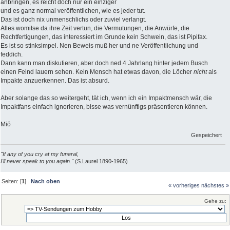
anbringen, es reicht doch nur ein einziger
und es ganz normal veröffentlichen, wie es jeder tut.
Das ist doch nix unmenschlichs oder zuviel verlangt.
Alles womitse da ihre Zeit vertun, die Vermutungen, die Anwürfe, die
Rechtfertigungen, das interessiert im Grunde kein Schwein, das ist Pipifax.
Es ist so stinksimpel. Nen Beweis muß her und ne Veröffentlichung und
feddich.
Dann kann man diskutieren, aber doch ned 4 Jahrlang hinter jedem Busch
einen Feind lauern sehen. Kein Mensch hat etwas davon, die Löcher
nicht
als
Impakte anzuerkennen. Das ist absurd.
Aber solange das so weitergeht, tät ich, wenn ich ein Impaktmensch wär, die
Impaktfans einfach ignorieren, bisse was vernünftigs präsentieren können.
Miö
Gespeichert
"If any of you cry at my funeral,
I'll never speak to you again."
(S.Laurel 1890-1965)
Seiten: [
1
]
Nach oben
« vorheriges
nächstes »
Gehe zu: