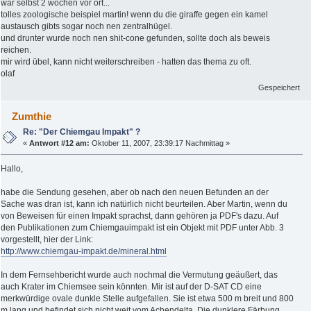
war selbst 2 wochen vor ort...
tolles zoologische beispiel martin! wenn du die giraffe gegen ein kamel
austausch gibts sogar noch nen zentralhügel.
und drunter wurde noch nen shit-cone gefunden, sollte doch als beweis
reichen.
mir wird übel, kann nicht weiterschreiben - hatten das thema zu oft.
olaf
Gespeichert
Zumthie
Re: "Der Chiemgau Impakt" ?
«
Antwort #12 am:
Oktober 11, 2007, 23:39:17 Nachmittag »
Hallo,
habe die Sendung gesehen, aber ob nach den neuen Befunden an der
Sache was dran ist, kann ich natürlich nicht beurteilen. Aber Martin, wenn du
von Beweisen für einen Impakt sprachst, dann gehören ja PDF's dazu. Auf
den Publikationen zum Chiemgauimpakt ist ein Objekt mit PDF unter Abb. 3
vorgestellt, hier der Link:
http://www.chiemgau-impakt.de/mineral.html
In dem Fernsehbericht wurde auch nochmal die Vermutung geäußert, das
auch Krater im Chiemsee sein könnten. Mir ist auf der D-SAT CD eine
merkwürdige ovale dunkle Stelle aufgefallen. Sie ist etwa 500 m breit und 800
m lang und befindet sich nicht weit vom Achendelta. Die dunklere Färbung