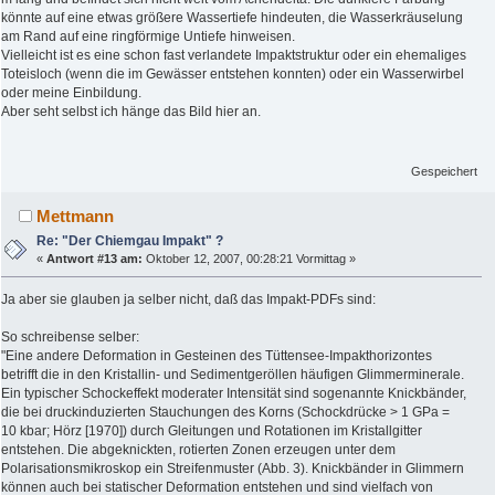
könnte auf eine etwas größere Wassertiefe hindeuten, die Wasserkräuselung
am Rand auf eine ringförmige Untiefe hinweisen.
Vielleicht ist es eine schon fast verlandete Impaktstruktur oder ein ehemaliges
Toteisloch (wenn die im Gewässer entstehen konnten) oder ein Wasserwirbel
oder meine Einbildung.
Aber seht selbst ich hänge das Bild hier an.
Gespeichert
Mettmann
Re: "Der Chiemgau Impakt" ?
«
Antwort #13 am:
Oktober 12, 2007, 00:28:21 Vormittag »
Ja aber sie glauben ja selber nicht, daß das Impakt-PDFs sind:
So schreibense selber:
"Eine andere Deformation in Gesteinen des Tüttensee-Impakthorizontes
betrifft die in den Kristallin- und Sedimentgeröllen häufigen Glimmerminerale.
Ein typischer Schockeffekt moderater Intensität sind sogenannte Knickbänder,
die bei druckinduzierten Stauchungen des Korns (Schockdrücke > 1 GPa =
10 kbar; Hörz [1970]) durch Gleitungen und Rotationen im Kristallgitter
entstehen. Die abgeknickten, rotierten Zonen erzeugen unter dem
Polarisationsmikroskop ein Streifenmuster (Abb. 3). Knickbänder in Glimmern
können auch bei statischer Deformation entstehen und sind vielfach von