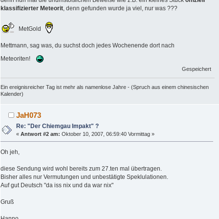
denn nun mal die unumstößlichen Beweise wie z.B. ein kleines Stück
offiziell
klassifizierter Meteorit
, denn gefunden wurde ja viel, nur was ???
MetGold
Mettmann, sag was, du suchst doch jedes Wochenende dort nach
Meteoriten!
Gespeichert
Ein ereignisreicher Tag ist mehr als namenlose Jahre - (Spruch aus einem chinesischen
Kalender)
JaH073
Re: "Der Chiemgau Impakt" ?
«
Antwort #2 am:
Oktober 10, 2007, 06:59:40 Vormittag »
Oh jeh,
diese Sendung wird wohl bereits zum 27.ten mal übertragen.
Bisher alles nur Vermutungen und unbestätigte Speklulationen.
Auf gut Deutsch "da iss nix und da war nix"
Gruß
Hanno