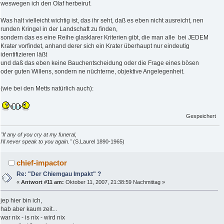
weswegen ich den Olaf herbeiruf.
Was halt vielleicht wichtig ist, das ihr seht, daß es eben nicht ausreicht, nen
runden Kringel in der Landschaft zu finden,
sondern das es eine Reihe glasklarer Kriterien gibt, die man alle bei JEDEM
Krater vorfindet, anhand derer sich ein Krater überhaupt nur eindeutig
identifizieren läßt
und daß das eben keine Bauchentscheidung oder die Frage eines bösen
oder guten Willens, sondern ne nüchterne, objektive Angelegenheit.
(wie bei den Metts natürlich auch):
Gespeichert
"If any of you cry at my funeral,
I'll never speak to you again."
(S.Laurel 1890-1965)
chief-impactor
Re: "Der Chiemgau Impakt" ?
«
Antwort #11 am:
Oktober 11, 2007, 21:38:59 Nachmittag »
jep hier bin ich,
hab aber kaum zeit...
war nix - is nix - wird nix