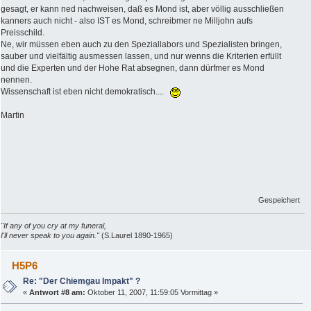
gesagt, er kann ned nachweisen, daß es Mond ist, aber völlig ausschließen
kanners auch nicht - also IST es Mond, schreibmer ne Milljohn aufs
Preisschild.
Ne, wir müssen eben auch zu den Speziallabors und Spezialisten bringen,
sauber und vielfältig ausmessen lassen, und nur wenns die Kriterien erfüllt
und die Experten und der Hohe Rat absegnen, dann dürfmer es Mond
nennen.
Wissenschaft ist eben nicht demokratisch....
Martin
Gespeichert
"If any of you cry at my funeral,
I'll never speak to you again."
(S.Laurel 1890-1965)
H5P6
Re: "Der Chiemgau Impakt" ?
«
Antwort #8 am:
Oktober 11, 2007, 11:59:05 Vormittag »