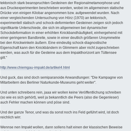
tektonisch stark beanspruchten Gesteinen der Regionalmetamorphose und
aus Druckexperimenten beschrieben worden, wobei im allgemeinen statische
Drücke von einigen Kilobar angenommen bzw. aufgewendet wurden. Nach
einer vergleichenden Untersuchung von Hörz (1970) an tektonisch,
experimentell statisch und schock-deformierten Gesteinen zeigen sich jedoch
signifikante Unterschiede, die sich im allgemeinen bei dynamischer
Schockdeformation in einer erhöhten Knickbandhäufigkeit, einhergehend mit
einer geringeren Bandbreite, sowie in einer deutlich größeren Unsymmetrie
bei den Knickwinkeln äußern. Eine eindeutig schock-diagnostische
Eigenschaft kann den Knickbändern in Glimmern aber nicht zugeschrieben
werden, was auch für die Gesteine aus dem Impakthorizont am Tüttensee
gilt."
http://www.chiemgau-impakt.de/artikel4.html
Und guck, das sind doch semiparanoide Anwandlungen: "Die Kampagne von
Mitarbeitern des Berliner Naturkunde-Museums geht weiter".
Und unten schreibens rein, jaaa wir wollen keine Veröffentlichung schreiben
(so wie es sich gehört), weil ja bekanntlich die Peers (also die Gegenleser)
auch Fehler machen können und pöse sind.
Und der ganze Tenor, und was da sonst noch ins Feld geführt wird, ist doch
reichlich wirr.
Wennse nen Impakt wollen, dann sollens halt einen der klassischen Beweise