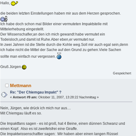
Hallo,
die beiden letzten Einstellungen haben mir aus dem Herzen gesprochen.
Ich habe doch schon mal Bilder einer vermuteten Impaktstelle mit
Mittelerhebung eingestellt.
Der Wissenschafler,an den ich mich gewandt habe vermutet ein
Todeisloch,und damit ist Ruhe.Aber eben,er vermutet nur.
In zwei Jahren ist die Stelle durch die Kohle weg.Soll mir auch egal sein,denn
ich habe nicht die Mittel der Sache auf den Grund zu gehen.Viele Sachen
sollte man einfach nur vergessen.
Gruß Jürgen
Gespeichert
Mettmann
Re: "Der Chiemgau Impakt" ?
«
Antwort #9 am:
Oktober 11, 2007, 13:28:22 Nachmittag »
Nein, Jürgen, wie drück ich mich nur aus....
Mit Chiemgau läuft es so.
Die Impaktfans sagen - es ist groß, hat 4 Beine, einen dünnen Schwanz und
einen Kopf. Also es ist zweifelsfrei eine Giraffe.
Die Impaktwissenschaftler sagen: Wir haben aber einen langen Rüssel