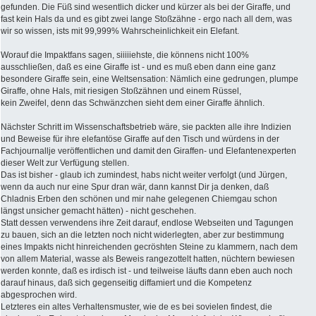
gefunden. Die Füß sind wesentlich dicker und kürzer als bei der Giraffe, und
fast kein Hals da und es gibt zwei lange Stoßzähne - ergo nach all dem, was
wir so wissen, ists mit 99,999% Wahrscheinlichkeit ein Elefant.
Worauf die Impaktfans sagen, siiiiiehste, die könnens nicht 100%
ausschließen, daß es eine Giraffe ist - und es muß eben dann eine ganz
besondere Giraffe sein, eine Weltsensation: Nämlich eine gedrungen, plumpe
Giraffe, ohne Hals, mit riesigen Stoßzähnen und einem Rüssel,
kein Zweifel, denn das Schwänzchen sieht dem einer Giraffe ähnlich.
Nächster Schritt im Wissenschaftsbetrieb wäre, sie packten alle ihre Indizien
und Beweise für ihre elefantöse Giraffe auf den Tisch und würdens in der
Fachjournallje veröffentlichen und damit den Giraffen- und Elefantenexperten
dieser Welt zur Verfügung stellen.
Das ist bisher - glaub ich zumindest, habs nicht weiter verfolgt (und Jürgen,
wenn da auch nur eine Spur dran wär, dann kannst Dir ja denken, daß
Chladnis Erben den schönen und mir nahe gelegenen Chiemgau schon
längst unsicher gemacht hätten) - nicht geschehen.
Statt dessen verwendens ihre Zeit darauf, endlose Webseiten und Tagungen
zu bauen, sich an die letzten noch nicht widerlegten, aber zur bestimmung
eines Impakts nicht hinreichenden gecröshten Steine zu klammern, nach dem
von allem Material, wasse als Beweis rangezottelt hatten, nüchtern bewiesen
werden konnte, daß es irdisch ist - und teilweise läufts dann eben auch noch
darauf hinaus, daß sich gegenseitig diffamiert und die Kompetenz
abgesprochen wird.
Letzteres ein altes Verhaltensmuster, wie de es bei sovielen findest, die