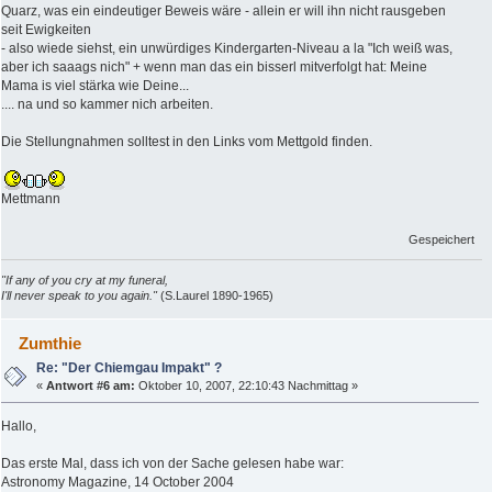
Quarz, was ein eindeutiger Beweis wäre - allein er will ihn nicht rausgeben
seit Ewigkeiten
- also wiede siehst, ein unwürdiges Kindergarten-Niveau a la "Ich weiß was,
aber ich saaags nich" + wenn man das ein bisserl mitverfolgt hat: Meine
Mama is viel stärka wie Deine...
.... na und so kammer nich arbeiten.
Die Stellungnahmen solltest in den Links vom Mettgold finden.
Mettmann
Gespeichert
"If any of you cry at my funeral,
I'll never speak to you again."
(S.Laurel 1890-1965)
Zumthie
Re: "Der Chiemgau Impakt" ?
«
Antwort #6 am:
Oktober 10, 2007, 22:10:43 Nachmittag »
Hallo,
Das erste Mal, dass ich von der Sache gelesen habe war:
Astronomy Magazine, 14 October 2004