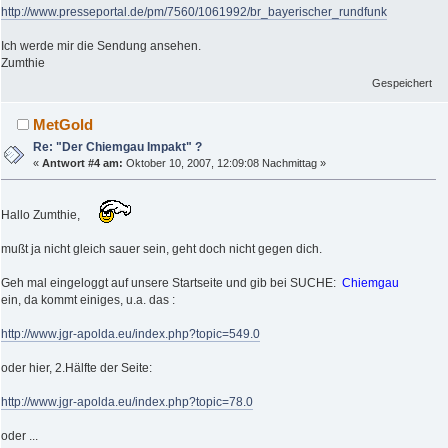
http://www.presseportal.de/pm/7560/1061992/br_bayerischer_rundfunk
Ich werde mir die Sendung ansehen.
Zumthie
Gespeichert
MetGold
Re: "Der Chiemgau Impakt" ?
«
Antwort #4 am:
Oktober 10, 2007, 12:09:08 Nachmittag »
Hallo Zumthie,
mußt ja nicht gleich sauer sein, geht doch nicht gegen dich.
Geh mal eingeloggt auf unsere Startseite und gib bei SUCHE:
Chiemgau
ein, da kommt einiges, u.a. das :
http://www.jgr-apolda.eu/index.php?topic=549.0
oder hier, 2.Hälfte der Seite:
http://www.jgr-apolda.eu/index.php?topic=78.0
oder ...