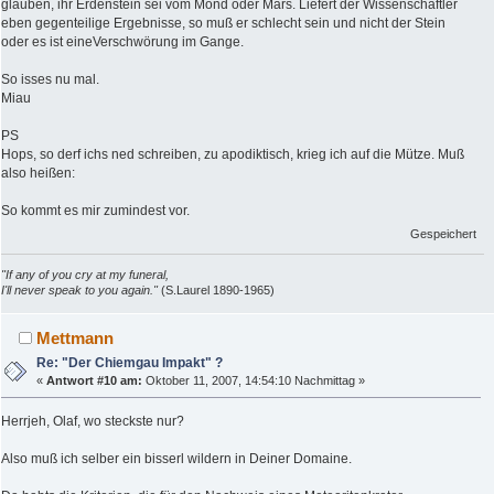
glauben, ihr Erdenstein sei vom Mond oder Mars. Liefert der Wissenschaftler
eben gegenteilige Ergebnisse, so muß er schlecht sein und nicht der Stein
oder es ist eineVerschwörung im Gange.
So isses nu mal.
Miau
PS
Hops, so derf ichs ned schreiben, zu apodiktisch, krieg ich auf die Mütze. Muß
also heißen:
So kommt es mir zumindest vor.
Gespeichert
"If any of you cry at my funeral,
I'll never speak to you again."
(S.Laurel 1890-1965)
Mettmann
Re: "Der Chiemgau Impakt" ?
«
Antwort #10 am:
Oktober 11, 2007, 14:54:10 Nachmittag »
Herrjeh, Olaf, wo steckste nur?
Also muß ich selber ein bisserl wildern in Deiner Domaine.