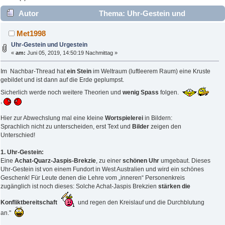
Autor
Thema: Uhr-Gestein und
Urgestein (Gelesen 5356 mal)
Met1998
Uhr-Gestein und Urgestein
«
am:
Juni 05, 2019, 14:50:19 Nachmittag »
Im Nachbar-Thread hat
ein Stein
im Weltraum (luftleerem Raum) eine Kruste
gebildet und ist dann auf die Erde geplumpst.
Sicherlich werde noch weitere Theorien und
wenig Spass
folgen.
,
Hier zur Abwechslung mal eine kleine
Wortspielerei
in Bildern:
Sprachlich nicht zu unterscheiden, erst Text und
Bilder
zeigen den
Unterschied!
1. Uhr-Gestein:
Eine
Achat-Quarz-Jaspis-Brekzie
, zu einer
schönen Uhr
umgebaut. Dieses
Uhr-Gestein ist von einem Fundort in West Australien und wird ein schönes
Geschenk! Für Leute denen die Lehre vom „inneren“ Personenkreis
zugänglich ist noch dieses: Solche Achat-Jaspis Brekzien
stärken die
Konfliktbereitschaft
und regen den Kreislauf und die Durchblutung
an."