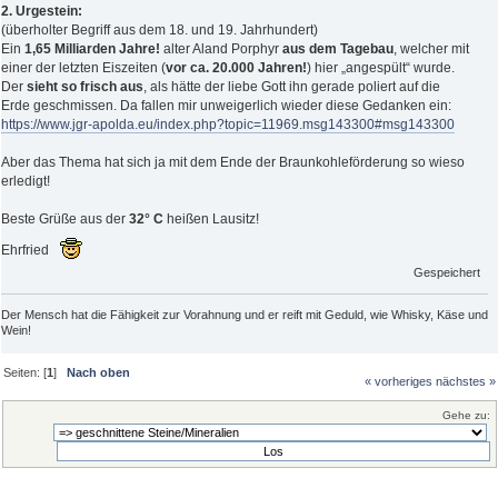
2. Urgestein:
(überholter Begriff aus dem 18. und 19. Jahrhundert)
Ein
1,65 Milliarden Jahre!
alter Aland Porphyr
aus dem Tagebau
, welcher mit
einer der letzten Eiszeiten (
vor ca. 20.000 Jahren!
) hier „angespült“ wurde.
Der
sieht so frisch aus
, als hätte der liebe Gott ihn gerade poliert auf die
Erde geschmissen. Da fallen mir unweigerlich wieder diese Gedanken ein:
https://www.jgr-apolda.eu/index.php?topic=11969.msg143300#msg143300
Aber das Thema hat sich ja mit dem Ende der Braunkohleförderung so wieso
erledigt!
Beste Grüße aus der
32° C
heißen Lausitz!
Ehrfried
Gespeichert
Der Mensch hat die Fähigkeit zur Vorahnung und er reift mit Geduld, wie Whisky, Käse und
Wein!
Seiten: [
1
]
Nach oben
« vorheriges
nächstes »
Gehe zu: