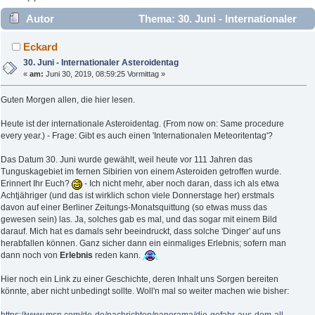
Autor
Thema: 30. Juni - Internationaler
Asteroidentag (Gelesen 2109 mal)
Eckard
30. Juni - Internationaler Asteroidentag
«
am:
Juni 30, 2019, 08:59:25 Vormittag »
Guten Morgen allen, die hier lesen.
Heute ist der internationale Asteroidentag. (From now on: Same procedure
every year.) - Frage: Gibt es auch einen 'Internationalen Meteoritentag'?
Das Datum 30. Juni wurde gewählt, weil heute vor 111 Jahren das
Tunguskagebiet im fernen Sibirien von einem Asteroiden getroffen wurde.
Erinnert Ihr Euch?
- Ich nicht mehr, aber noch daran, dass ich als etwa
Achtjähriger (und das ist wirklich schon viele Donnerstage her) erstmals
davon auf einer Berliner Zeitungs-Monatsquittung (so etwas muss das
gewesen sein) las. Ja, solches gab es mal, und das sogar mit einem Bild
darauf. Mich hat es damals sehr beeindruckt, dass solche 'Dinger' auf uns
herabfallen können. Ganz sicher dann ein einmaliges Erlebnis; sofern man
dann noch von
Erlebnis
reden kann.
Hier noch ein Link zu einer Geschichte, deren Inhalt uns Sorgen bereiten
könnte, aber nicht unbedingt sollte. Woll'n mal so weiter machen wie bisher: