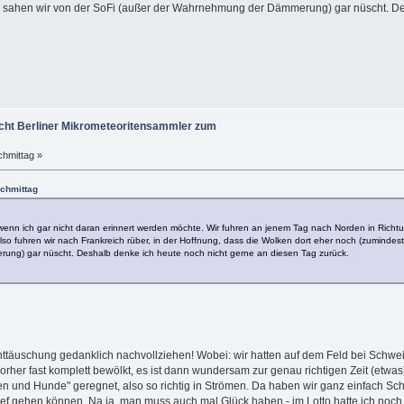
 So sahen wir von der SoFi (außer der Wahrnehmung der Dämmerung) gar nüscht. De
ht Berliner Mikrometeoritensammler zum
chmittag »
achmittag
h wenn ich gar nicht daran erinnert werden möchte. Wir fuhren an jenem Tag nach Norden in Ri
 fuhren wir nach Frankreich rüber, in der Hoffnung, dass die Wolken dort eher noch (zumindest s
ng) gar nüscht. Deshalb denke ich heute noch nicht gerne an diesen Tag zurück.
Enttäuschung gedanklich nachvollziehen! Wobei: wir hatten auf dem Feld bei Sc
vorher fast komplett bewölkt, es ist dann wundersam zur genau richtigen Zeit (etwas
en und Hunde" geregnet, also so richtig in Strömen. Da haben wir ganz einfach Schw
ef gehen können. Na ja, man muss auch mal Glück haben - im Lotto hatte ich noch ke