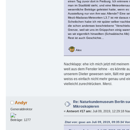
einen Tag zuvor dort in Freiburg. Ich erinnere 
man im Stadtbild sieht, und eine Meteoritenaus
wesentliche Beiträge geleistet hatte, wenn es
Ausstellung nur von ihm war. Allende? Eine 
Mezö-Madaras-Meteoriten L3.7 ist mir daraus n
Scheibchen habe ich mir später selber nachbe
die schon anderswo beschriebene "Verschiebu
Grenze, weil wir uns im Grüppchen einig waren
wo wir eigentlich hinwollten (Schwäbische Alb)
Rest ist auch Geschichte...
Alex
Nachklapp: ehe ich mich jetzt mit meine
weit aus dem Fenster lehne - es könnte 
unserem Dieter gewesen sein, fällt mir ger
weiss es einfach nicht mehr genau und ei
vielleicht zurechtrücken. Merci.
Re: Naturkundemuseum Berlin suc
Andyr
Mikroskopieren
Generaldirektor
«
Antwort #17 am:
Juli 09, 2019, 12:29:18 Na
Beiträge: 1277
Zitat von: gsac am Juli 09, 2019, 09:35:34 Vor