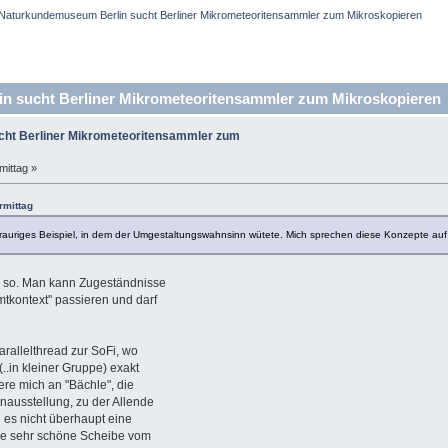
Naturkundemuseum Berlin sucht Berliner Mikrometeoritensammler zum Mikroskopieren
 sucht Berliner Mikrometeoritensammler zum Mikroskopieren 
ht Berliner Mikrometeoritensammler zum
mittag »
rmittag
rauriges Beispiel, in dem der Umgestaltungswahnsinn wütete. Mich sprechen diese Konzepte auf j
ch so. Man kann Zugeständnisse
tkontext" passieren und darf
arallelthread zur SoFi, wo
.in kleiner Gruppe) exakt
nere mich an "Bächle", die
enausstellung, zu der Allende
n es nicht überhaupt eine
ine sehr schöne Scheibe vom