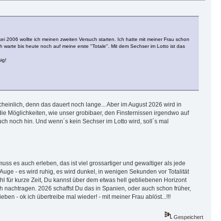
i 2006 wollte ich meinen zweiten Versuch starten. Ich hatte mit meiner Frau schon
ch warte bis heute noch auf meine erste "Totale". Mit dem Sechser im Lotto ist das
ig!
heinlich, denn das dauert noch lange... Aber im August 2026 wird in
 die Möglichkeiten, wie unser grobibaer, den Finsternissen irgendwo auf
auch noch hin. Und wenn´s kein Sechser im Lotto wird, soll´s mal
ss es auch erleben, das ist viel grossartiger und gewaltiger als jede
 Auge - es wird ruhig, es wird dunkel, in wenigen Sekunden vor Totalität
hl für kurze Zeit, Du kannst über dem etwas hell gebliebenen Horizont
ch nachtragen. 2026 schaffst Du das in Spanien, oder auch schon früher,
- ok ich übertreibe mal wieder! - mit meiner Frau ablöst...!!!
Gespeichert