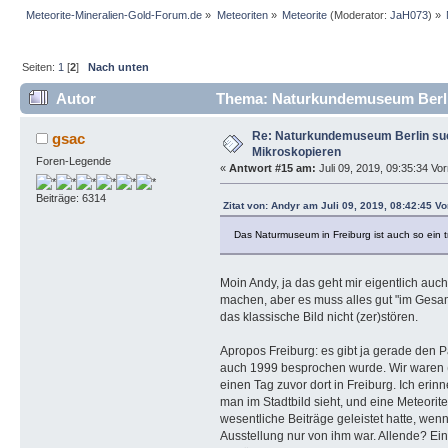
Meteorite-Mineralien-Gold-Forum.de
»
Meteoriten
»
Meteorite
(Moderator:
JaH073
) »
Seiten:
1
[
2
]
Nach unten
Autor
Thema: Naturkundemuseum Berlin
Re: Naturkundemuseum Berlin suc
gsac
Mikroskopieren
Foren-Legende
«
Antwort #15 am:
Juli 09, 2019, 09:35:34 Vor
Beiträge: 6314
Zitat von: Andyr am Juli 09, 2019, 08:42:45 Vo
Das Naturmuseum in Freiburg ist auch so ein t
Moin Andy, ja das geht mir eigentlich au
machen, aber es muss alles gut "im Gesam
das klassische Bild nicht (zer)stören.
Apropos Freiburg: es gibt ja gerade den P
auch 1999 besprochen wurde. Wir waren (.
einen Tag zuvor dort in Freiburg. Ich erin
man im Stadtbild sieht, und eine Meteorit
wesentliche Beiträge geleistet hatte, wen
Ausstellung nur von ihm war. Allende? E