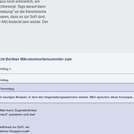
us noch erinnerlich, ein
chbesorgt. Tags darauf dann
iebung" an die französische
aren, dass es zur SoFi dort,
 Alb) bedeckt sein würde. Der
ht Berliner Mikrometeoritensammler zum
mittag »
mittag
 Vormittag
n trauriges Beispiel, in dem der Umgestaltungswahnsinn wütete. Mich sprechen diese Konzepte au
o. Man kann Zugeständnisse
text" passieren und darf
elthread zur SoFi, wo
kleiner Gruppe) exakt