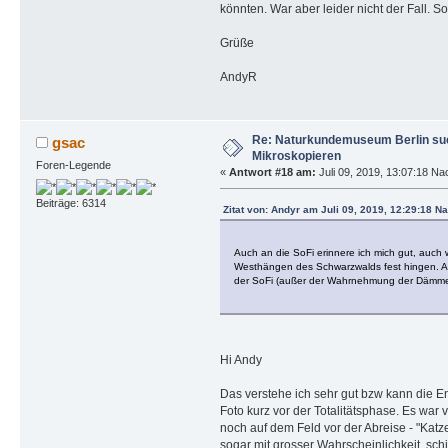
könnten. War aber leider nicht der Fall.
Grüße
AndyR
Re: Naturkundemuseum Berlin suc
gsac
Mikroskopieren
Foren-Legende
«
Antwort #18 am:
Juli 09, 2019, 13:07:18 Na
Beiträge: 6314
Zitat von: Andyr am Juli 09, 2019, 12:29:18 N
Auch an die SoFi erinnere ich mich gut, auc
Westhängen des Schwarzwalds fest hingen. Also
der SoFi (außer der Wahrnehmung der Dämmeru
Hi Andy
Das verstehe ich sehr gut bzw kann die 
Foto kurz vor der Totalitätsphase. Es war 
noch auf dem Feld vor der Abreise - "Katz
sogar mit grosser Wahrscheinlichkeit, schi