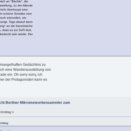
mich an "Bächle", die
stellung, zu der Allende
 nicht überhaupt eine
sehr schöne Scheibe vom
och erinnerlich, ein
sorgt. Tags darauf dann
ng" an die französische
, dass es zur SoFi dort,
 bedeckt sein würde. Der
m mangelhaften Gedächtnis zu
auch eine Wanderausstellung von
ade ein. Oh sorry sorry, ich
ner der Protagonisten kann es
ht Berliner Mikrometeoritensammler zum
chmittag »
mittag