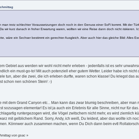
achmittag
n man trotz schlechter Voraussetzungen doch noch in den Genuss einer SoFi kommt. Mit der Türke
 Da wir kurz danach in froher Erwartung waren, wollten wir eine Reise dann doch nicht riskieren. I
te, wäre ein Sechser bestimmt ein gerechter Ausgleich. Aber auch hier das gleiche Bild: Alles Ess
em Gebiet aus werden wir wohl nicht mehr erleben - jedenfalls ist es sehr unwahrsc
dlich ein must-go-to! Mit auch potenziell eher gutem Wetter. Leider habe ich nicht
ele tun, aber die zwei, die ich erleben durfte, waren schon klasse! Du kriegst das 
st schon nen schönen Stein! :-)
wie mit dem Grand Canyon etc... Man kann das zwar blumig beschreiben, aber man mu
t sozusagen elementar! Es ist ja auch ein Erlebnis für alle Sinne, nicht nur für das
hlagartig runtergezogen wird, die Vögel zwitschern nicht mehr, es wird ziemlich kü
warz mit gelblichem Rand. Sorry, Andy, ich weiß, Du leidest, aber das wollte ich no
n. Könnwer auch zusammen machen, wenn Du Dich dann beim evtl Rollatorschieben 
chmittag von gsac
»