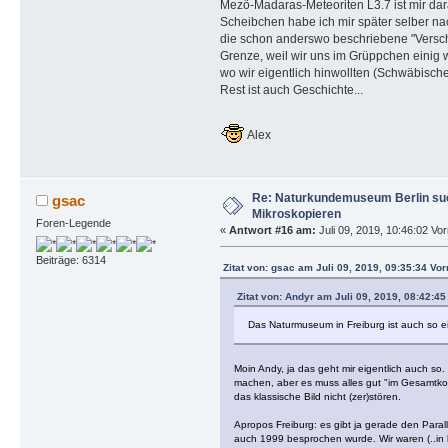
Mezö-Madaras-Meteoriten L3.7 ist mir dara
Scheibchen habe ich mir später selber na
die schon anderswo beschriebene "Versch
Grenze, weil wir uns im Grüppchen einig w
wo wir eigentlich hinwollten (Schwäbische
Rest ist auch Geschichte...
Alex
Re: Naturkundemuseum Berlin suc
gsac
Mikroskopieren
Foren-Legende
«
Antwort #16 am:
Juli 09, 2019, 10:46:02 Vor
Beiträge: 6314
Zitat von: gsac am Juli 09, 2019, 09:35:34 Vor
Zitat von: Andyr am Juli 09, 2019, 08:42:45
Das Naturmuseum in Freiburg ist auch so ei
Moin Andy, ja das geht mir eigentlich auch s
machen, aber es muss alles gut "im Gesamtkon
das klassische Bild nicht (zer)stören.
Apropos Freiburg: es gibt ja gerade den Parall
auch 1999 besprochen wurde. Wir waren (..in 