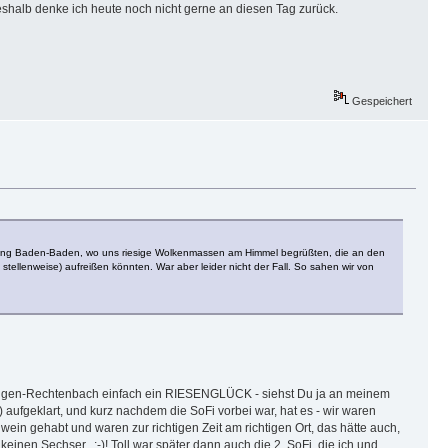
shalb denke ich heute noch nicht gerne an diesen Tag zurück.
Gespeichert
chtung Baden-Baden, wo uns riesige Wolkenmassen am Himmel begrüßten, die an den
tellenweise) aufreißen könnten. War aber leider nicht der Fall. So sahen wir von
hweigen-Rechtenbach einfach ein RIESENGLÜCK - siehst Du ja an meinem
) aufgeklart, und kurz nachdem die SoFi vorbei war, hat es - wir waren
ein gehabt und waren zur richtigen Zeit am richtigen Ort, das hätte auch,
inen Sechser...:-)! Toll war später dann auch die 2. SoFi, die ich und