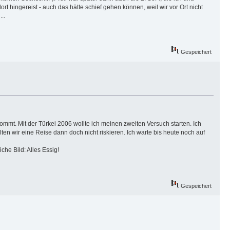
t hingereist - auch das hätte schief gehen können, weil wir vor Ort nicht
..
Gespeichert
mmt. Mit der Türkei 2006 wollte ich meinen zweiten Versuch starten. Ich
ten wir eine Reise dann doch nicht riskieren. Ich warte bis heute noch auf
che Bild: Alles Essig!
Gespeichert