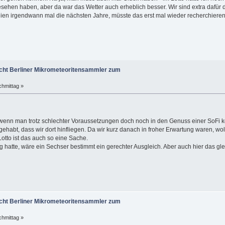
ehen haben, aber da war das Wetter auch erheblich besser. Wir sind extra dafür dor
nien irgendwann mal die nächsten Jahre, müsste das erst mal wieder recherchieren.
ht Berliner Mikrometeoritensammler zum
chmittag »
 wenn man trotz schlechter Voraussetzungen doch noch in den Genuss einer SoFi ko
ehabt, dass wir dort hinfliegen. Da wir kurz danach in froher Erwartung waren, woll
Lotto ist das auch so eine Sache.
 hatte, wäre ein Sechser bestimmt ein gerechter Ausgleich. Aber auch hier das glei
ht Berliner Mikrometeoritensammler zum
chmittag »