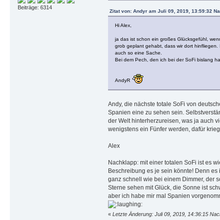
Beiträge: 6314
Zitat von: Andyr am Juli 09, 2019, 13:59:32 N
Hi Alex,
ja das ist schon ein großes Glücksgefühl, wen
grob geplant gehabt, dass wir dort hinfliegen.
auch so eine Sache.
Bei dem Pech, den ich bei der SoFi bislang hat
AndyR
Andy, die nächste totale SoFi von deutsch
Spanien eine zu sehen sein. Selbstverstän
der Welt hinterherzureisen, was ja auch vi
wenigstens ein Fünfer werden, dafür krieg
Alex
Nachklapp: mit einer totalen SoFi ist es 
Beschreibung es je sein könnte! Denn es is
ganz schnell wie bei einem Dimmer, der sc
Sterne sehen mit Glück, die Sonne ist sch
aber ich habe mir mal Spanien vorgenomme
«
Letzte Änderung: Juli 09, 2019, 14:36:15 Na