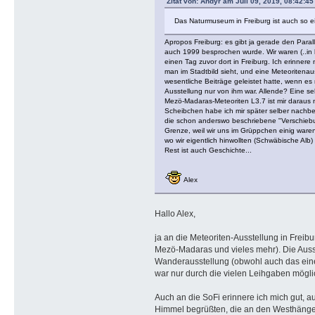
Zitat von: Andyr am Juli 09, 2019, 08:42:45
Das Naturmuseum in Freiburg ist auch so ei
Apropos Freiburg: es gibt ja gerade den Parall
auch 1999 besprochen wurde. Wir waren (..in 
einen Tag zuvor dort in Freiburg. Ich erinnere 
man im Stadtbild sieht, und eine Meteoritenaus
wesentliche Beiträge geleistet hatte, wenn es
Ausstellung nur von ihm war. Allende? Eine 
Mezö-Madaras-Meteoriten L3.7 ist mir daraus n
Scheibchen habe ich mir später selber nachbe
die schon anderswo beschriebene "Verschiebu
Grenze, weil wir uns im Grüppchen einig waren
wo wir eigentlich hinwollten (Schwäbische Alb)
Rest ist auch Geschichte...
Alex
Hallo Alex,
ja an die Meteoriten-Ausstellung in Freib
Mezö-Madaras und vieles mehr). Die Ausst
Wanderausstellung (obwohl auch das eine 
war nur durch die vielen Leihgaben mögli
Auch an die SoFi erinnere ich mich gut,
Himmel begrüßten, die an den Westhängen 