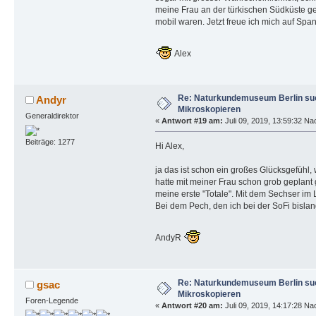
meine Frau an der türkischen Südküste ges
mobil waren. Jetzt freue ich mich auf Spa
Alex
Re: Naturkundemuseum Berlin suc
Andyr
Mikroskopieren
Generaldirektor
«
Antwort #19 am:
Juli 09, 2019, 13:59:32 Na
Beiträge: 1277
Hi Alex,
ja das ist schon ein großes Glücksgefühl,
hatte mit meiner Frau schon grob geplant g
meine erste "Totale". Mit dem Sechser im 
Bei dem Pech, den ich bei der SoFi bislang
AndyR
Re: Naturkundemuseum Berlin suc
gsac
Mikroskopieren
Foren-Legende
«
Antwort #20 am:
Juli 09, 2019, 14:17:28 Na