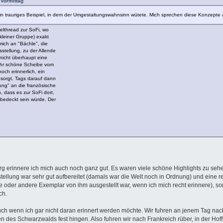
 Vormittag
n trauriges Beispiel, in dem der Umgestaltungswahnsinn wütete. Mich sprechen diese Konzepte au
elthread zur SoFi, wo
kleiner Gruppe) exakt
mich an "Bächle", die
stellung, zu der Allende
 nicht überhaupt eine
sehr schöne Scheibe vom
och erinnerlich, ein
sorgt. Tags darauf dann
ng" an die französische
, dass es zur SoFi dort,
 bedeckt sein würde. Der
urg erinnere ich mich auch noch ganz gut. Es waren viele schöne Highlights zu sehe
ellung war sehr gut aufbereitet (damals war die Welt noch in Ordnung) und eine 
oder andere Exemplar von ihm ausgestellt war, wenn ich mich recht erinnere), so
ch.
 auch wenn ich gar nicht daran erinnert werden möchte. Wir fuhren an jenem Tag
des Schwarzwalds fest hingen. Also fuhren wir nach Frankreich rüber, in der Hoff