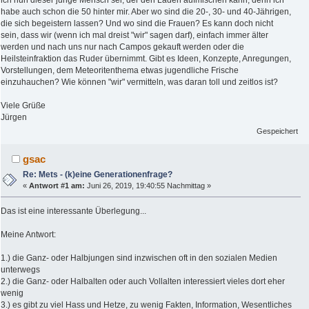
ich nun dieser junge Mensch sei, der den Laden aufmischen kann, denn ich
habe auch schon die 50 hinter mir. Aber wo sind die 20-, 30- und 40-Jährigen,
die sich begeistern lassen? Und wo sind die Frauen? Es kann doch nicht
sein, dass wir (wenn ich mal dreist "wir" sagen darf), einfach immer älter
werden und nach uns nur nach Campos gekauft werden oder die
Heilsteinfraktion das Ruder übernimmt. Gibt es Ideen, Konzepte, Anregungen,
Vorstellungen, dem Meteoritenthema etwas jugendliche Frische
einzuhauchen? Wie können "wir" vermitteln, was daran toll und zeitlos ist?
Viele Grüße
Jürgen
Gespeichert
gsac
Re: Mets - (k)eine Generationenfrage?
«
Antwort #1 am:
Juni 26, 2019, 19:40:55 Nachmittag »
Das ist eine interessante Überlegung...
Meine Antwort:
1.) die Ganz- oder Halbjungen sind inzwischen oft in den sozialen Medien
unterwegs
2.) die Ganz- oder Halbalten oder auch Vollalten interessiert vieles dort eher
wenig
3.) es gibt zu viel Hass und Hetze, zu wenig Fakten, Information, Wesentliches