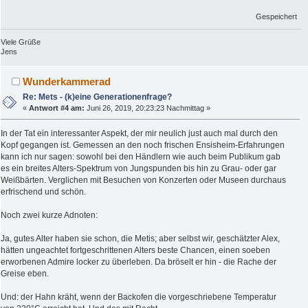
Gespeichert
Viele Grüße
Jens
Wunderkammerad
Re: Mets - (k)eine Generationenfrage?
«
Antwort #4 am:
Juni 26, 2019, 20:23:23 Nachmittag »
In der Tat ein interessanter Aspekt, der mir neulich just auch mal durch den
Kopf gegangen ist. Gemessen an den noch frischen Ensisheim-Erfahrungen
kann ich nur sagen: sowohl bei den Händlern wie auch beim Publikum gab
es ein breites Alters-Spektrum von Jungspunden bis hin zu Grau- oder gar
Weißbärten. Verglichen mit Besuchen von Konzerten oder Museen durchaus
erfrischend und schön.
Noch zwei kurze Adnoten:
Ja, gutes Alter haben sie schon, die Metis; aber selbst wir, geschätzter Alex,
hätten ungeachtet fortgeschrittenen Alters beste Chancen, einen soeben
erworbenen Admire locker zu überleben. Da bröselt er hin - die Rache der
Greise eben.
Und: der Hahn kräht, wenn der Backofen die vorgeschriebene Temperatur