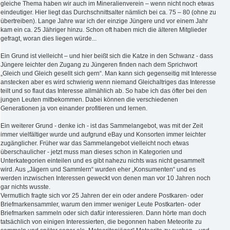
gleiche Thema haben wir auch im Mineralienverein – wenn nicht noch etwas
eindeutiger. Hier liegt das Durchschnittsalter nämlich bei ca. 75 – 80 (ohne zu
übertreiben). Lange Jahre war ich der einzige Jüngere und vor einem Jahr
kam ein ca. 25 Jähriger hinzu. Schon oft haben mich die älteren Mitglieder
gefragt, woran dies liegen würde...
Ein Grund ist vielleicht – und hier beißt sich die Katze in den Schwanz - dass
Jüngere leichter den Zugang zu Jüngeren finden nach dem Sprichwort
„Gleich und Gleich gesellt sich gern“. Man kann sich gegenseitig mit Interesse
anstecken aber es wird schwierig wenn niemand Gleichaltriges das Interesse
teilt und so flaut das Interesse allmählich ab. So habe ich das öfter bei den
jungen Leuten mitbekommen. Dabei können die verschiedenen
Generationen ja von einander profitieren und lernen.
Ein weiterer Grund - denke ich - ist das Sammelangebot, was mit der Zeit
immer vielfältiger wurde und aufgrund eBay und Konsorten immer leichter
zugänglicher. Früher war das Sammelangebot vielleicht noch etwas
überschaulicher - jetzt muss man dieses schon in Kategorien und
Unterkategorien einteilen und es gibt nahezu nichts was nicht gesammelt
wird. Aus „Jägern und Sammlern“ wurden eher „Konsumenten“ und es
werden inzwischen Interessen geweckt von denen man vor 10 Jahren noch
gar nichts wusste.
Vermutlich fragte sich vor 25 Jahren der ein oder andere Postkaren- oder
Briefmarkensammler, warum den immer weniger Leute Postkarten- oder
Briefmarken sammeln oder sich dafür interessieren. Dann hörte man doch
tatsächlich von einigen Interessierten, die begonnen haben Meteorite zu