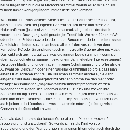
sammeln und später sogar als „Meteoritenjäger“ Meteorite zu suchen... und
heute fragen sich nun diese Meteoritensammler warum es so scheint, als
würden immer weniger jüngere Interessierte nachkommen....
Was auffällt und was vielleicht viele auch hier im Forum schade finden ist,
dass die Interessen der jüngeren Generation sich mehr und mehr von der
Natur entfernen (jetzt mal von dem Klimaschutz abgesehen, der durch
verschiedene Bewegung wohl gerade „im Trend“ ist). Wo man früher im Wald
oder über die Felder spazierte oder in den Bergen wanderte, um einen guten
Ausgleich zu finden, sucht man heute all zu oft den Ausgleich vor dem
Fernseher, PC oder Smartphone (auch ich nutze alle 3 gerne aber mit Maß).
Das wirkt sich auch darauf aus, was die jungen Leute sammeln (wenn sie
überhaupt noch etwas sammeln bzw. für ein Sammelgebiet Interesse zeigen).
Da gibt es Mädls und junge Frauen mit einer Schuhsammlung größer als die
Auswahl bei Deich...nn oder einer Nagellacksammlung so groß, dass man
einen LKW lackieren könnte. Die Burschen sammeln Autoteile, die dann
eingebaut auf dem Kinoparkplatz mit offener Motorhaube den mehr oder
weniger beeindruckten „Nagellacksammlerinnern“ präsentiert werden.
Wieder andere ziehen sich lieber vor dem PC zurück und zocken ihre
Spielesammlung durch. Bitte nicht falsch verstehen, ich rede keinesfalls von
allen und möchte keinesfalls alle in einen Topf schmeißen... Natürlich ist es
auch jedem selbst überlassen, was er sammeln möchte (sofern gewisse
Grenzen nicht überschritten werden).
Aber wie das Interesse der jungen Generation an Meteorite wecken?
„Begeisterung ist ansteckend“. So wurde ich zB als Kind von der
Begeisterung und den Wanderungen mit meinen Eltern oder auch durch die