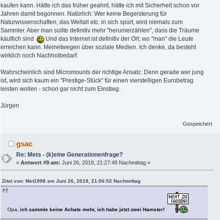
kaufen kann. Hätte ich das früher geahnt, hätte ich mit Sicherheit schon vor
Jahren damit begonnen. Natürlich: Wer keine Begeisterung für
Naturwissenschaften, das Weltall etc. in sich spürt, wird niemals zum
Sammler. Aber man sollte definitiv mehr "herumerzählen", dass die Träume
käuflich sind
Und das Internet ist definitiv der Ort, wo "man" die Leute
erreichen kann. Meinetwegen über soziale Medien. Ich denke, da besteht
wirklich noch Nachholbedarf.
Wahrscheinlich sind Micromounts der richtige Ansatz. Denn gerade wer jung
ist, wird sich kaum ein "Prestige-Stück" für einen vierstelligen Eurobetrag
leisten wollen - schon gar nicht zum Einstieg.
Jürgen
Gespeichert
gsac
Re: Mets - (k)eine Generationenfrage?
«
Antwort #9 am:
Juni 26, 2019, 21:27:49 Nachmittag »
Zitat von: Met1998 am Juni 26, 2019, 21:06:52 Nachmittag
Opa,
ich sammle keine Achate mehr, ich habe jetzt zwei Hamster!