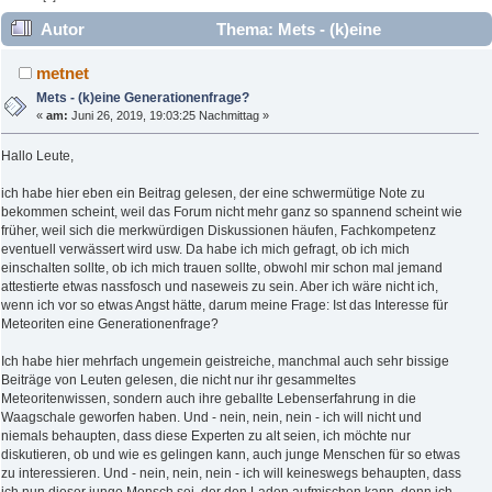
Autor
Thema: Mets - (k)eine
Generationenfrage? (Gelesen 28431 mal)
metnet
Mets - (k)eine Generationenfrage?
«
am:
Juni 26, 2019, 19:03:25 Nachmittag »
Hallo Leute,
ich habe hier eben ein Beitrag gelesen, der eine schwermütige Note zu
bekommen scheint, weil das Forum nicht mehr ganz so spannend scheint wie
früher, weil sich die merkwürdigen Diskussionen häufen, Fachkompetenz
eventuell verwässert wird usw. Da habe ich mich gefragt, ob ich mich
einschalten sollte, ob ich mich trauen sollte, obwohl mir schon mal jemand
attestierte etwas nassfosch und naseweis zu sein. Aber ich wäre nicht ich,
wenn ich vor so etwas Angst hätte, darum meine Frage: Ist das Interesse für
Meteoriten eine Generationenfrage?
Ich habe hier mehrfach ungemein geistreiche, manchmal auch sehr bissige
Beiträge von Leuten gelesen, die nicht nur ihr gesammeltes
Meteoritenwissen, sondern auch ihre geballte Lebenserfahrung in die
Waagschale geworfen haben. Und - nein, nein, nein - ich will nicht und
niemals behaupten, dass diese Experten zu alt seien, ich möchte nur
diskutieren, ob und wie es gelingen kann, auch junge Menschen für so etwas
zu interessieren. Und - nein, nein, nein - ich will keineswegs behaupten, dass