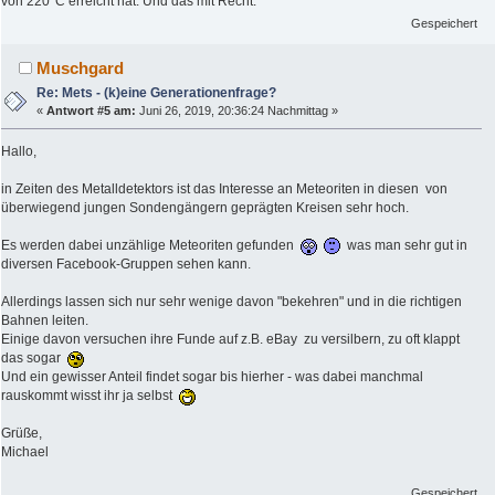
von 220°C erreicht hat. Und das mit Recht.
Gespeichert
Muschgard
Re: Mets - (k)eine Generationenfrage?
«
Antwort #5 am:
Juni 26, 2019, 20:36:24 Nachmittag »
Hallo,
in Zeiten des Metalldetektors ist das Interesse an Meteoriten in diesen von
überwiegend jungen Sondengängern geprägten Kreisen sehr hoch.
Es werden dabei unzählige Meteoriten gefunden
was man sehr gut in
diversen Facebook-Gruppen sehen kann.
Allerdings lassen sich nur sehr wenige davon "bekehren" und in die richtigen
Bahnen leiten.
Einige davon versuchen ihre Funde auf z.B. eBay zu versilbern, zu oft klappt
das sogar
Und ein gewisser Anteil findet sogar bis hierher - was dabei manchmal
rauskommt wisst ihr ja selbst
Grüße,
Michael
Gespeichert