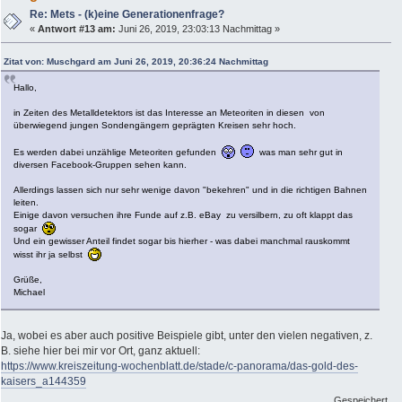
Re: Mets - (k)eine Generationenfrage?
«
Antwort #13 am:
Juni 26, 2019, 23:03:13 Nachmittag »
Zitat von: Muschgard am Juni 26, 2019, 20:36:24 Nachmittag
Hallo,
in Zeiten des Metalldetektors ist das Interesse an Meteoriten in diesen von
überwiegend jungen Sondengängern geprägten Kreisen sehr hoch.
Es werden dabei unzählige Meteoriten gefunden
was man sehr gut in
diversen Facebook-Gruppen sehen kann.
Allerdings lassen sich nur sehr wenige davon "bekehren" und in die richtigen Bahnen
leiten.
Einige davon versuchen ihre Funde auf z.B. eBay zu versilbern, zu oft klappt das
sogar
Und ein gewisser Anteil findet sogar bis hierher - was dabei manchmal rauskommt
wisst ihr ja selbst
Grüße,
Michael
Ja, wobei es aber auch positive Beispiele gibt, unter den vielen negativen, z.
B. siehe hier bei mir vor Ort, ganz aktuell:
https://www.kreiszeitung-wochenblatt.de/stade/c-panorama/das-gold-des-
kaisers_a144359
Gespeichert