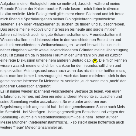
Aufgaben meiner Biologielehrerin so motiviert, dass ich - während meine
Freunde Bücher der Knickerbocker-Bande lasen – mich lieber in diverse
Lexika vertiefte. Mein Biologieheft glich mehr einem Bildband und ich freute
mich über die Spezialaufgaben meiner Biologielehrerin irgendwelche
seltenen Tier- oder Pflanzenarten zu suchen, zu finden und zu beschreiben.
Das prägte meine Hobbys und Interessen bis heute und sorgte mit den
Jahren schließlich auch für gute Bekanntschaften und Freundschaften mit
Wissenschaftlern und Interessierten in den verschiedenen Bereichen und
auch mit verschiedenen Weltanschauungen - wobei ich wohl besser nicht
näher eingehen werde was aus verschiedenen Gründen meine Überzeugung
dazu ist zumal ich da in diesem Forum in der Unterzahl bin und es kürzlich
eine rege Diskussion unter einem anderen Beitrag gab
. Die mich kennen
wissen was ich meine und ich bin dankbar für den freundschaftlichen und
respektvollen Meinungsaustausch auch wenn das nicht immer heißen muss,
dass man konformer Überzeugung ist. Auch das kann motivieren, sich in das
gemeinsame Interesse für Meteorite zu vertiefen, auch wenn man „noch“ der
jüngeren Generation angehört.
Es ist immer wieder spannend verschiedene Beiträge zu lesen, von eurer
Erfahrung zu lernen, mit dem ein oder anderen Meteorite zu tauschen und
seine Sammlung weiter auszubauen. So wie unter anderem eure
Begeisterung mich angesteckt hat - bei der gemeinsamen Suche nach Mets
im Streufeld - bei Vorträgen - beim gegenseitigen Besuchen und zeigen der
Sammlung - durch ein Meteoritenkolloquium - bei einem Treffen auf der
Messe München (Meteoritenstammtisch)…- so steckt diese hoffentlich auch
weitere "neue" Meteoritensammler an.