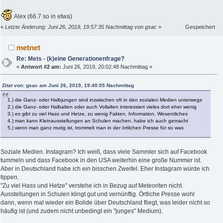
Alex (66.7 so in etwa)
«
Letzte Änderung: Juni 26, 2019, 19:57:35 Nachmittag von gsac
»
Gespeichert
metnet
Re: Mets - (k)eine Generationenfrage?
«
Antwort #2 am:
Juni 26, 2019, 20:02:48 Nachmittag »
Zitat von: gsac am Juni 26, 2019, 19:40:55 Nachmittag
1.) die Ganz- oder Halbjungen sind inzwischen oft in den sozialen Medien unterwegs
2.) die Ganz- oder Halbalten oder auch Vollalten interessiert vieles dort eher wenig
3.) es gibt zu viel Hass und Hetze, zu wenig Fakten, Information, Wesentliches
4.) man kann Kleinausstellungen an Schulen machen, habe ich auch gemacht
5.) wenn man ganz mutig ist, trommelt man in der örtlichen Presse für so was
Soziale Medien. Instagram? Ich weiß, dass viele Sammler sich auf Facebook
tummeln und dass Facebook in den USA weiterhin eine große Nummer ist.
Aber in Deutschland habe ich ein bisschen Zweifel. Eher Instagram würde ich
tippen.
"Zu viel Hass und Hetze" verstehe ich in Bezug auf Meteoriten nicht.
Ausstellungen in Schulen klingt gut und vernünftig. Örtliche Presse wohl
dann, wenn mal wieder ein Bolide über Deutschland fliegt, was leider nicht so
häufig ist (und zudem nicht unbedingt ein "junges" Medium).