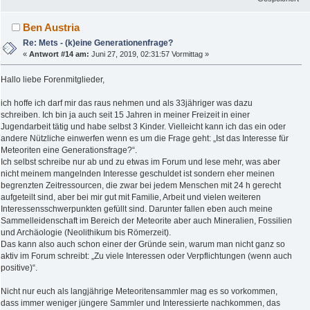
Ben Austria
Re: Mets - (k)eine Generationenfrage?
«
Antwort #14 am:
Juni 27, 2019, 02:31:57 Vormittag »
Hallo liebe Forenmitglieder,
ich hoffe ich darf mir das raus nehmen und als 33jähriger was dazu
schreiben. Ich bin ja auch seit 15 Jahren in meiner Freizeit in einer
Jugendarbeit tätig und habe selbst 3 Kinder. Vielleicht kann ich das ein oder
andere Nützliche einwerfen wenn es um die Frage geht: „Ist das Interesse für
Meteoriten eine Generationsfrage?“
.
Ich selbst schreibe nur ab und zu etwas im Forum und lese mehr, was aber
nicht meinem mangelnden Interesse geschuldet ist sondern eher meinen
begrenzten Zeitressourcen, die zwar bei jedem Menschen mit 24 h gerecht
aufgeteilt sind, aber bei mir gut mit Familie, Arbeit und vielen weiteren
Interessensschwerpunkten gefüllt sind. Darunter fallen eben auch meine
Sammelleidenschaft im Bereich der Meteorite aber auch Mineralien, Fossilien
und Archäologie (Neolithikum bis Römerzeit).
Das kann also auch schon einer der Gründe sein, warum man nicht ganz so
aktiv im Forum schreibt: „Zu viele Interessen oder Verpflichtungen (wenn auch
positive)“.
Nicht nur euch als langjährige Meteoritensammler mag es so vorkommen,
dass immer weniger jüngere Sammler und Interessierte nachkommen, das