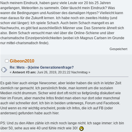
Nach meinem Eindruck, haben ganz viele Leute vor 20 bis 25 Jahren
angefangen, Meteoriten zu sammeln. Oder täuscht mein Eindruck? Was
waren die Bedingungen und Auslöser des damaligen Hypes? Vielleicht kann
man daraus für die Zukunft lernen. Ich habe noch ein zweites Hobby (und
schon viel länger): Ich spiele Schach. Auch beim Schach mangelt es an
Nachwuchs, es gibt fast ausschließlich Männer usw. Das Szenerie ähnelt sich
also. Beim Schach versucht man viel über die Online-Schiene und über
charismatische Einzelpersönlichkeiten (wobei ich Magnus Carlsen im Grunde
nur mittel-charismatisch finde).
Gespeichert
Gibeon2010
Re: Mets - (k)eine Generationenfrage?
«
Antwort #3 am:
Juni 26, 2019, 20:21:22 Nachmittag »
Es gab hier auch einige Newcomer, aber leider haben die sich in letzter Zeit
ziemlich rar gemacht. Ich persönlich finde, man kommt um die sozialen
Medien nicht drumrum. Sicher wird dort oft nicht so tiefgründig diskutiert wie
hier im Forum, aber manche Infos findet man eben nur dort oder manchmal
auch viel schneller dort. Ich bin in beiden unterwegs, Forum und Facebook.
Und wenn es mir wichtig erscheint, poste ich Infos, die ich auf FB (oder
anderswo) gefunden habe auch hier.
PS: Und zu den Alten zähle ich mich noch lange nicht. Ich sage immer: ich bin
über 50, sehe aus wie 40 und fühle mich wie 30!