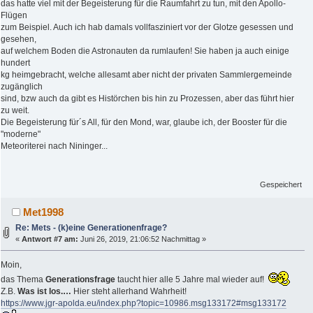
das hatte viel mit der Begeisterung für die Raumfahrt zu tun, mit den Apollo-
Flügen
zum Beispiel. Auch ich hab damals vollfasziniert vor der Glotze gesessen und
gesehen,
auf welchem Boden die Astronauten da rumlaufen! Sie haben ja auch einige
hundert
kg heimgebracht, welche allesamt aber nicht der privaten Sammlergemeinde
zugänglich
sind, bzw auch da gibt es Histörchen bis hin zu Prozessen, aber das führt hier
zu weit.
Die Begeisterung für´s All, für den Mond, war, glaube ich, der Booster für die
"moderne"
Meteoriterei nach Nininger...
Gespeichert
Met1998
Re: Mets - (k)eine Generationenfrage?
«
Antwort #7 am:
Juni 26, 2019, 21:06:52 Nachmittag »
Moin,
das Thema
Generationsfrage
taucht hier alle 5 Jahre mal wieder auf!
Z.B.
Was ist los.…
Hier steht allerhand Wahrheit!
https://www.jgr-apolda.eu/index.php?topic=10986.msg133172#msg133172