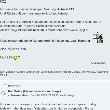
Ich bleibe bei meiner damaligen Meinung,
Antwort #13
Und
Rückschläge muss man verkraften
, Beispiel:
Der Enkel (11 Jahre) in Stuttgart begleitete mich auf mehreren Ostseetouren
(Geschiebe) und Tagebau-Suchaktionen (Achate)
Als ich ihm jetzt eine
kleine Kiste Achate
schenken wollte, sagt er:
Opa,
ich sammle keine Achate mehr, ich habe jetzt zwei Hamster!
Also locker bleiben!
Met1998
Gespeichert
Der Mensch hat die Fähigkeit zur Vorahnung und er reift mit Geduld, wie Whisky, Käse und
Wein!
metnet
Re: Mets - (k)eine Generationenfrage?
«
Antwort #8 am:
Juni 26, 2019, 21:24:42 Nachmittag »
Ich kann von mir sagen, dass ich völlig verbüfft war, als ich quasi zufällig
feststellt habe, dass man Meteoriten tatsächlich zu akzeptablen Preisen