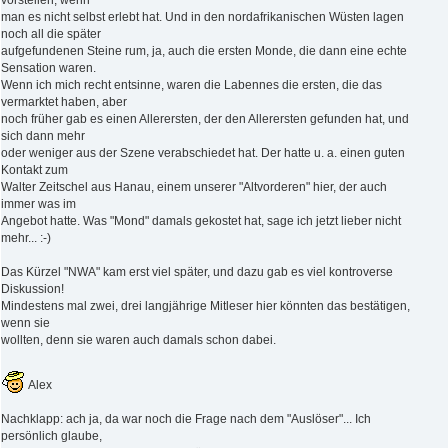
vorstellen, wenn
man es nicht selbst erlebt hat. Und in den nordafrikanischen Wüsten lagen
noch all die später
aufgefundenen Steine rum, ja, auch die ersten Monde, die dann eine echte
Sensation waren.
Wenn ich mich recht entsinne, waren die Labennes die ersten, die das
vermarktet haben, aber
noch früher gab es einen Allerersten, der den Allerersten gefunden hat, und
sich dann mehr
oder weniger aus der Szene verabschiedet hat. Der hatte u. a. einen guten
Kontakt zum
Walter Zeitschel aus Hanau, einem unserer "Altvorderen" hier, der auch
immer was im
Angebot hatte. Was "Mond" damals gekostet hat, sage ich jetzt lieber nicht
mehr... :-)
Das Kürzel "NWA" kam erst viel später, und dazu gab es viel kontroverse
Diskussion!
Mindestens mal zwei, drei langjährige Mitleser hier könnten das bestätigen,
wenn sie
wollten, denn sie waren auch damals schon dabei.
Alex
Nachklapp: ach ja, da war noch die Frage nach dem "Auslöser"... Ich
persönlich glaube,