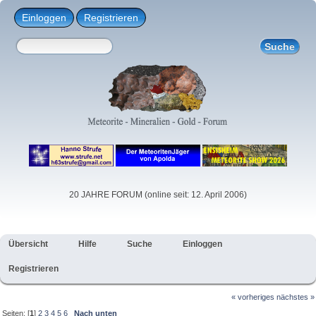
Einloggen
Registrieren
20 JAHRE FORUM (online seit: 12. April 2006)
Übersicht
Hilfe
Suche
Einloggen
Registrieren
« vorheriges
nächstes »
Seiten: [
1
]
2
3
4
5
6
Nach unten