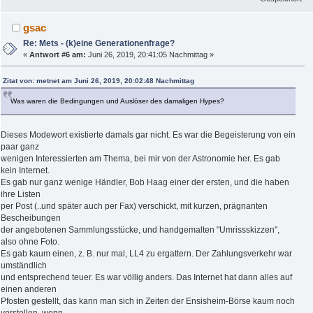
gsac
Re: Mets - (k)eine Generationenfrage?
«
Antwort #6 am:
Juni 26, 2019, 20:41:05 Nachmittag »
Zitat von: metnet am Juni 26, 2019, 20:02:48 Nachmittag
Was waren die Bedingungen und Auslöser des damaligen Hypes?
Dieses Modewort existierte damals gar nicht. Es war die Begeisterung von ein
paar ganz
wenigen Interessierten am Thema, bei mir von der Astronomie her. Es gab
kein Internet.
Es gab nur ganz wenige Händler, Bob Haag einer der ersten, und die haben
ihre Listen
per Post (..und später auch per Fax) verschickt, mit kurzen, prägnanten
Bescheibungen
der angebotenen Sammlungsstücke, und handgemalten "Umrissskizzen",
also ohne Foto.
Es gab kaum einen, z. B. nur mal, LL4 zu ergattern. Der Zahlungsverkehr war
umständlich
und entsprechend teuer. Es war völlig anders. Das Internet hat dann alles auf
einen anderen
Pfosten gestellt, das kann man sich in Zeiten der Ensisheim-Börse kaum noch