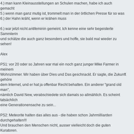
4.) man kann Kleinausstellungen an Schulen machen, habe ich auch
gemacht
5.) wenn man ganz mutig ist, trommelt man in der örtlichen Presse für so was
6.) der Hahn kräht, wenn er krähen muss
6.) war jetzt nicht antifeminin gemeint. Ich kenne eine sehr begeisterte
Sammlerin
und schätze die auch ganz besonders und hoffe, sie bald mal wieder zu
sehen!
Alex
PS1: vor 20 oder so Jahren war mal ein noch ganz junger Mike Farmer in
meinem
Wohnzimmer. Wir haben über Dies und Das geschnackt. Er sagte, die Zukunft
gehöre
dem Internet, und er hat ja offenbar Recht behalten. Ein anderer "grand old
man",
nämlich David New, verabschiedete sich damals so allmählich. Es scheint
tatsächlich
eine Generationensache zu sein...
PS2: Meteorite halten das alles aus - die haben schon Jahrmilliarden
durchgehalten!!!
Und brauchen den Menschen nicht, ausser vielleicht doch die guten
Kuratoren.