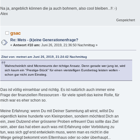
Na ja, angeblich können die ja auch bohnern, also cool bleiben...!! :-)
Alex
Gespeichert
gsac
Re: Mets - (k)eine Generationenfrage?
«
Antwort #10 am:
Juni 26, 2019, 21:36:50 Nachmittag »
Zitat von: metnet am Juni 26, 2019, 21:24:42 Nachmittag
Wahrscheinlich sind Micromounts der richtige Ansatz. Denn gerade wer jung ist, wird
sich kaum ein "Prestige-Stück" für einen vierstelligen Eurobetrag leisten wollen -
schon gar nicht zum Einstieg.
Das ist völlig einsehbar und richtig. Es ist natürlich auch immer eine
Frage der finanziellen Ressourcen - für viele spielt das keine Rolle, für
mich war es eher schon so.
Meine Erfahrung: wenn Du mit Deiner Sammlung alt wirst, willst Du
eigentlich keine hunderte von Kleinproben, sondern möchtest Dich an
ein, zwei Dutzend eher grösserer Proben erfreuen! Das sollte das Ziel
sein, aber das hat eben auch was mit Erfahrung oder Vorbildung zu
tun, was sich ggf erst entwickeln muss, wenn man es nicht in die
Wiege gelegt bekommt vom Elternhaus oder so oder überhaupt...