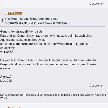
Gespeichert
Met1998
Re: Mets - (k)eine Generationenfrage?
«
Antwort #51 am:
Juli 14, 2019, 09:21:18 Vormittag »
Generationsfrage
(Bilderrätsel)
Passend zur Generationenfrage konnte ich gestern beim Besuch einer
Anglerveranstaltung im Spreewald,
an einem
Nebenarm der Spree
, dieses
Hinweisschild
(Bilderrätsel)
entdecken:
?...Gasse
Da kam mir passend zum Thread die Idee, man könnte
über dem oberen
Gegenstand
noch eine Schild anbringen und einen zusätzlichen Hinweis
erstellen:
Alter…?
Met1998
Gespeichert
Der Mensch hat die Fähigkeit zur Vorahnung und er reift mit Geduld, wie Whisky, Käse und
Wein!