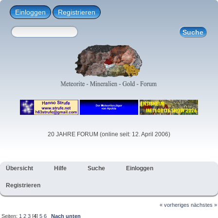
Einloggen
Registrieren
20 JAHRE FORUM (online seit: 12. April 2006)
Übersicht
Hilfe
Suche
Einloggen
Registrieren
« vorheriges
nächstes »
Seiten:
1
2
3
[
4
]
5
6
Nach unten