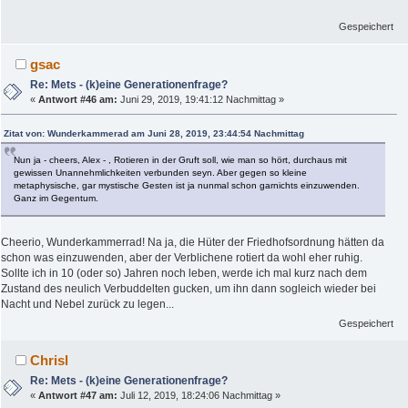
Gespeichert
gsac
Re: Mets - (k)eine Generationenfrage?
«
Antwort #46 am:
Juni 29, 2019, 19:41:12 Nachmittag »
Zitat von: Wunderkammerad am Juni 28, 2019, 23:44:54 Nachmittag
Nun ja - cheers, Alex - , Rotieren in der Gruft soll, wie man so hört, durchaus mit
gewissen Unannehmlichkeiten verbunden seyn. Aber gegen so kleine
metaphysische, gar mystische Gesten ist ja nunmal schon garnichts einzuwenden.
Ganz im Gegentum.
Cheerio, Wunderkammerrad! Na ja, die Hüter der Friedhofsordnung hätten da
schon was einzuwenden, aber der Verblichene rotiert da wohl eher ruhig.
Sollte ich in 10 (oder so) Jahren noch leben, werde ich mal kurz nach dem
Zustand des neulich Verbuddelten gucken, um ihn dann sogleich wieder bei
Nacht und Nebel zurück zu legen...
Gespeichert
Chrisl
Re: Mets - (k)eine Generationenfrage?
«
Antwort #47 am:
Juli 12, 2019, 18:24:06 Nachmittag »