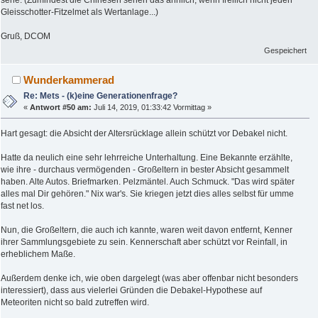
Gleisschotter-Fitzelmet als Wertanlage...)
Gruß, DCOM
Gespeichert
Wunderkammerad
Re: Mets - (k)eine Generationenfrage?
«
Antwort #50 am:
Juli 14, 2019, 01:33:42 Vormittag »
Hart gesagt: die Absicht der Altersrücklage allein schützt vor Debakel nicht.
Hatte da neulich eine sehr lehrreiche Unterhaltung. Eine Bekannte erzählte,
wie ihre - durchaus vermögenden - Großeltern in bester Absicht gesammelt
haben. Alte Autos. Briefmarken. Pelzmäntel. Auch Schmuck. "Das wird später
alles mal Dir gehören." Nix war's. Sie kriegen jetzt dies alles selbst für umme
fast net los.
Nun, die Großeltern, die auch ich kannte, waren weit davon entfernt, Kenner
ihrer Sammlungsgebiete zu sein. Kennerschaft aber schützt vor Reinfall, in
erheblichem Maße.
Außerdem denke ich, wie oben dargelegt (was aber offenbar nicht besonders
interessiert), dass aus vielerlei Gründen die Debakel-Hypothese auf
Meteoriten nicht so bald zutreffen wird.