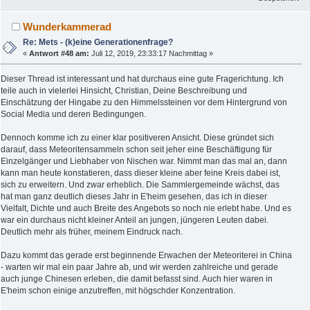
Wunderkammerad
Re: Mets - (k)eine Generationenfrage?
«
Antwort #48 am:
Juli 12, 2019, 23:33:17 Nachmittag »
Dieser Thread ist interessant und hat durchaus eine gute Fragerichtung. Ich
teile auch in vielerlei Hinsicht, Christian, Deine Beschreibung und
Einschätzung der Hingabe zu den Himmelssteinen vor dem Hintergrund von
Social Media und deren Bedingungen.
Dennoch komme ich zu einer klar positiveren Ansicht. Diese gründet sich
darauf, dass Meteoritensammeln schon seit jeher eine Beschäftigung für
Einzelgänger und Liebhaber von Nischen war. Nimmt man das mal an, dann
kann man heute konstatieren, dass dieser kleine aber feine Kreis dabei ist,
sich zu erweitern. Und zwar erheblich. Die Sammlergemeinde wächst, das
hat man ganz deutlich dieses Jahr in E'heim gesehen, das ich in dieser
Vielfalt, Dichte und auch Breite des Angebots so noch nie erlebt habe. Und es
war ein durchaus nicht kleiner Anteil an jungen, jüngeren Leuten dabei.
Deutlich mehr als früher, meinem Eindruck nach.
Dazu kommt das gerade erst beginnende Erwachen der Meteoriterei in China
- warten wir mal ein paar Jahre ab, und wir werden zahlreiche und gerade
auch junge Chinesen erleben, die damit befasst sind. Auch hier waren in
E'heim schon einige anzutreffen, mit högschder Konzentration.