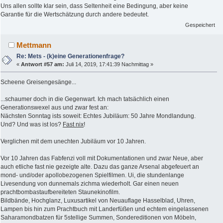
Uns allen sollte klar sein, dass Seltenheit eine Bedingung, aber keine
Garantie für die Wertschätzung durch andere bedeutet.
Gespeichert
Mettmann
Re: Mets - (k)eine Generationenfrage?
«
Antwort #57 am:
Juli 14, 2019, 17:41:39 Nachmittag »
Scheene Greisengesänge...
...schaumer doch in die Gegenwart. Ich mach tatsächlich einen
Generationswexel aus und zwar fest an:
Nächsten Sonntag ists soweit: Echtes Jubiläum: 50 Jahre Mondlandung.
Und? Und was ist los?
Fast nix
!
Verglichen mit dem unechten Jubiläum vor 10 Jahren.
Vor 10 Jahren das Fabfenzi voll mit Dokumentationen und zwar Neue, aber
auch etliche fast nie gezeigte alte. Dazu das ganze Arsenal abgefeuert an
mond- und/oder apollobezogenen Spielfilmen. Ui, die stundenlange
Livesendung von dunnemals zichma wiederholt. Gar einen neuen
prachtbombastaufbereiteten Staunekinofilm.
Bildbände, Hochglanz, Luxusartikel von Neuauflage Hasselblad, Uhren,
Lampen bis hin zum Prachtbuch mit Landerfüßen und echtem eingelassenen
Saharamondbatzen für 5stellige Summen, Sondereditionen von Möbeln,