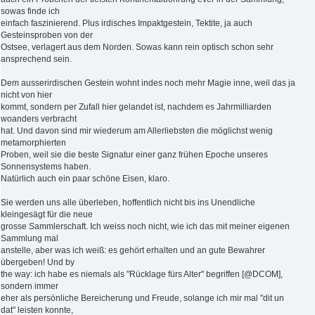
sowas finde ich
einfach faszinierend. Plus irdisches Impaktgestein, Tektite, ja auch
Gesteinsproben von der
Ostsee, verlagert aus dem Norden. Sowas kann rein optisch schon sehr
ansprechend sein.
Dem ausserirdischen Gestein wohnt indes noch mehr Magie inne, weil das ja
nicht von hier
kommt, sondern per Zufall hier gelandet ist, nachdem es Jahrmilliarden
woanders verbracht
hat. Und davon sind mir wiederum am Allerliebsten die möglichst wenig
metamorphierten
Proben, weil sie die beste Signatur einer ganz frühen Epoche unseres
Sonnensystems haben.
Natürlich auch ein paar schöne Eisen, klaro.
Sie werden uns alle überleben, hoffentlich nicht bis ins Unendliche
kleingesägt für die neue
grosse Sammlerschaft. Ich weiss noch nicht, wie ich das mit meiner eigenen
Sammlung mal
anstelle, aber was ich weiß: es gehört erhalten und an gute Bewahrer
übergeben! Und by
the way: ich habe es niemals als "Rücklage fürs Alter" begriffen [@DCOM],
sondern immer
eher als persönliche Bereicherung und Freude, solange ich mir mal "dit un
dat" leisten konnte,