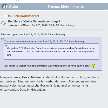
Autor
Thema: Mets - (k)eine
Generationenfrage? (Gelesen 28386 mal)
Wunderkammerad
Re: Mets - (k)eine Generationenfrage?
«
Antwort #45 am:
Juni 28, 2019, 23:44:54 Nachmittag »
Zitat von: gsac am Juni 28, 2019, 15:44:09 Nachmittag
Zitat von: Wunderkammerad am Juni 28, 2019, 15:20:39 Nachmittag
Vergraben? Bloß net. Am Ende kommt wieder einer von den Spezialisten daher
und beschwört, dass die allesamt zusammen auf den Punkt da runtergefallen
sind.
Mei, lieber M, werter Wunderkammerad, was interessierte es mich dann noch?
Nun ja - cheers, Alex - , Rotieren in der Gruft soll, wie man so hört, durchaus
mit gewissen Unannehmlichkeiten verbunden seyn. Aber gegen so kleine
metaphysische, gar mystische Gesten ist ja nunmal schon garnichts
einzuwenden. Ganz im Gegentum.