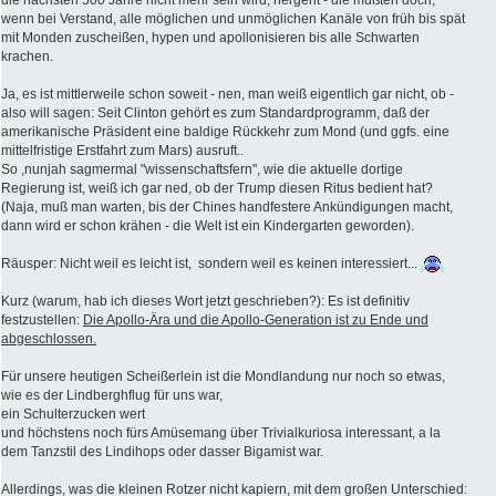
die nächsten 500 Jahre nicht mehr sein wird, hergeht - die müßten doch,
wenn bei Verstand, alle möglichen und unmöglichen Kanäle von früh bis spät
mit Monden zuscheißen, hypen und apollonisieren bis alle Schwarten
krachen.
Ja, es ist mittlerweile schon soweit - nen, man weiß eigentlich gar nicht, ob -
also will sagen: Seit Clinton gehört es zum Standardprogramm, daß der
amerikanische Präsident eine baldige Rückkehr zum Mond (und ggfs. eine
mittelfristige Erstfahrt zum Mars) ausruft..
So ,nunjah sagmermal "wissenschaftsfern", wie die aktuelle dortige
Regierung ist, weiß ich gar ned, ob der Trump diesen Ritus bedient hat?
(Naja, muß man warten, bis der Chines handfestere Ankündigungen macht,
dann wird er schon krähen - die Welt ist ein Kindergarten geworden).
Räusper: Nicht weil es leicht ist, sondern weil es keinen interessiert...
Kurz (warum, hab ich dieses Wort jetzt geschrieben?): Es ist definitiv
festzustellen:
Die Apollo-Ära und die Apollo-Generation ist zu Ende und
abgeschlossen.
Für unsere heutigen Scheißerlein ist die Mondlandung nur noch so etwas,
wie es der Lindberghflug für uns war,
ein Schulterzucken wert
und höchstens noch fürs Amüsemang über Trivialkuriosa interessant, a la
dem Tanzstil des Lindihops oder dasser Bigamist war.
Allerdings, was die kleinen Rotzer nicht kapiern, mit dem großen Unterschied: