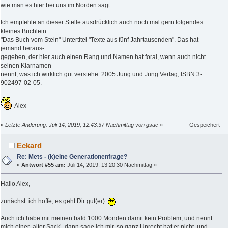
wie man es hier bei uns im Norden sagt.
Ich empfehle an dieser Stelle ausdrücklich auch noch mal gern folgendes
kleines Büchlein:
"Das Buch vom Stein" Untertitel "Texte aus fünf Jahrtausenden". Das hat
jemand heraus-
gegeben, der hier auch einen Rang und Namen hat foral, wenn auch nicht
seinen Klarnamen
nennt, was ich wirklich gut verstehe. 2005 Jung und Jung Verlag, ISBN 3-
902497-02-05.
Alex
«
Letzte Änderung: Juli 14, 2019, 12:43:37 Nachmittag von gsac
»
Gespeichert
Eckard
Re: Mets - (k)eine Generationenfrage?
«
Antwort #55 am:
Juli 14, 2019, 13:20:30 Nachmittag »
Hallo Alex,
zunächst: ich hoffe, es geht Dir gut(er).
Auch ich habe mit meinen bald 1000 Monden damit kein Problem, und nennt
mich einer ‚alter Sack’, dann sage ich mir, so ganz Unrecht hat er nicht, und