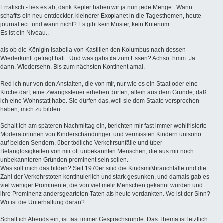
Erratisch - lies es ab, dank Kepler haben wir ja nun jede Menge: Wann
schaffts ein neu entdeckter, kleinerer Exoplanet in die Tagesthemen, heute
journal ect. und wann nicht? Es gibt kein Muster, kein Kriterium.
Es ist ein Niveau..
als ob die Königin Isabella von Kastilien den Kolumbus nach dessen
Wiederkunft gefragt hätt: Und was gabs da zum Essen? Achso. hmm. Ja
dann. Wiedersehn. Bis zum nächsten Kontinent amal.
Red ich nur von den Anstalten, die von mir, nur wie es ein Staat oder eine
Kirche darf, eine Zwangssteuer erheben dürfen, allein aus dem Grunde, daß
ich eine Wohnstatt habe. Sie dürfen das, weil sie dem Staate versprochen
haben, mich zu bilden.
Schalt ich am späteren Nachmittag ein, berichten mir fast immer wohlfrisierte
Moderatorinnen von Kinderschändungen und vermissten Kindern unisono
auf beiden Sendern, über tödliche Verkehrsunfälle und über
Belanglosigkeiten von mir oft unbekannten Menschen, die aus mir noch
unbekannteren Gründen prominent sein sollen.
Was soll mich das bilden? Seit 1970er sind die Kindsmißbrauchfälle und die
Zahl der Verkehrstoten kontinuierlich und stark gesunken, und damals gab es
viel weniger Prominente, die von viel mehr Menschen gekannt wurden und
ihre Prominenz andersgearteten Taten als heute verdankten. Wo ist der Sinn?
Wo ist die Unterhaltung daran?
Schalt ich Abends ein, ist fast immer Gesprächsrunde. Das Thema ist letztlich