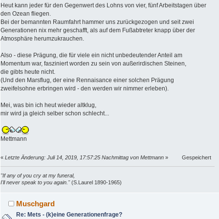
Heut kann jeder für den Gegenwert des Lohns von vier, fünf Arbeitstagen über
den Ozean fliegen.
Bei der bemannten Raumfahrt hammer uns zurückgezogen und seit zwei
Generationen nix mehr geschafft, als auf dem Fußabtreter knapp über der
Atmosphäre herumzukrauchen.
Also - diese Prägung, die für viele ein nicht unbedeutender Anteil am
Momentum war, fasziniert worden zu sein von außerirdischen Steinen,
die gibts heute nicht.
(Und den Marsflug, der eine Rennaisance einer solchen Prägung
zweifelsohne erbringen wird - den werden wir nimmer erleben).
Mei, was bin ich heut wieder altklug,
mir wird ja gleich selber schon schlecht...
Mettmann
«
Letzte Änderung: Juli 14, 2019, 17:57:25 Nachmittag von Mettmann
»
Gespeichert
"If any of you cry at my funeral,
I'll never speak to you again."
(S.Laurel 1890-1965)
Muschgard
Re: Mets - (k)eine Generationenfrage?