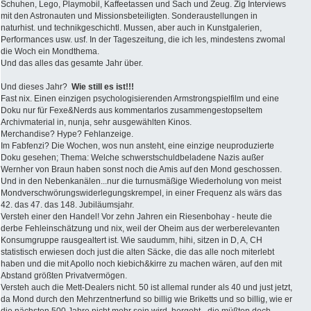
Schuhen, Lego, Playmobil, Kaffeetassen und Sach und Zeug. Zig Interviews
mit den Astronauten und Missionsbeteiligten. Sonderaustellungen in
naturhist. und technikgeschichtl. Mussen, aber auch in Kunstgalerien,
Performances usw. usf. In der Tageszeitung, die ich les, mindestens zwomal
die Woch ein Mondthema.
Und das alles das gesamte Jahr über.
Und dieses Jahr?
Wie still es ist!!!
Fast nix. Einen einzigen psychologisierenden Armstrongspielfilm und eine
Doku nur für Fexe&Nerds aus kommentarlos zusammengestopseltem
Archivmaterial in, nunja, sehr ausgewählten Kinos.
Merchandise? Hype? Fehlanzeige.
Im Fabfenzi? Die Wochen, wos nun ansteht, eine einzige neuproduzierte
Doku gesehen; Thema: Welche schwerstschuldbeladene Nazis außer
Wernher von Braun haben sonst noch die Amis auf den Mond geschossen.
Und in den Nebenkanälen...nur die turnusmäßige Wiederholung von meist
Mondverschwörungswiderlegungskrempel, in einer Frequenz als wärs das
42. das 47. das 148. Jubiläumsjahr.
Versteh einer den Handel! Vor zehn Jahren ein Riesenbohay - heute die
derbe Fehleinschätzung und nix, weil der Oheim aus der werberelevanten
Konsumgruppe rausgealtert ist. Wie saudumm, hihi, sitzen in D, A, CH
statistisch erwiesen doch just die alten Säcke, die das alle noch miterlebt
haben und die mit Apollo noch kiebich&kirre zu machen wären, auf den mit
Abstand größten Privatvermögen.
Versteh auch die Mett-Dealers nicht. 50 ist allemal runder als 40 und just jetzt,
da Mond durch den Mehrzentnerfund so billig wie Briketts und so billig, wie er