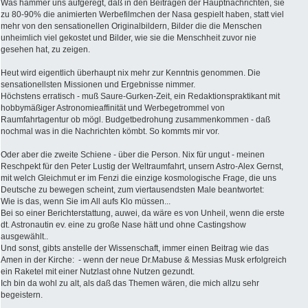
Was hammer uns aufgeregt, daß in den Beiträgen der Hauptnachrichten, sie
zu 80-90% die animierten Werbefilmchen der Nasa gespielt haben, statt viel
mehr von den sensationellen Originalbildern, Bilder die die Menschen
unheimlich viel gekostet und Bilder, wie sie die Menschheit zuvor nie
gesehen hat, zu zeigen.
Heut wird eigentlich überhaupt nix mehr zur Kenntnis genommen. Die
sensationellsten Missionen und Ergebnisse nimmer.
Höchstens erratisch - muß Saure-Gurken-Zeit, ein Redaktionspraktikant mit
hobbymäßiger Astronomieaffinität und Werbegetrommel von
Raumfahrtagentur ob mögl. Budgetbedrohung zusammenkommen - daß
nochmal was in die Nachrichten kömbt. So kommts mir vor.
Oder aber die zweite Schiene - über die Person. Nix für ungut - meinen
Reschpekt für den Peter Lustig der Weltraumfahrt, unsern Astro-Alex Gernst,
mit welch Gleichmut er im Fenzi die einzige kosmologische Frage, die uns
Deutsche zu bewegen scheint, zum viertausendsten Male beantwortet:
Wie is das, wenn Sie im All aufs Klo müssen...
Bei so einer Berichterstattung, auwei, da wäre es von Unheil, wenn die erste
dt. Astronautin ev. eine zu große Nase hätt und ohne Castingshow
ausgewählt..
Und sonst, gibts anstelle der Wissenschaft, immer einen Beitrag wie das
Amen in der Kirche: - wenn der neue Dr.Mabuse & Messias Musk erfolgreich
ein Raketel mit einer Nutzlast ohne Nutzen gezundt.
Ich bin da wohl zu alt, als daß das Themen wären, die mich allzu sehr
begeistern.