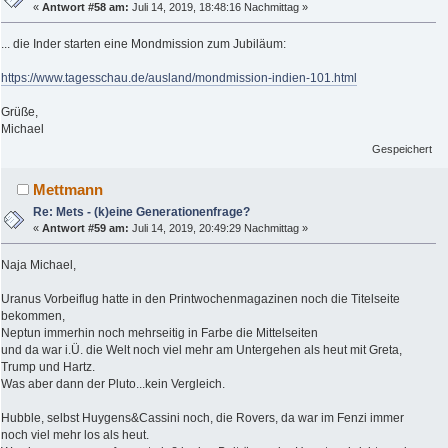
«
Antwort #58 am:
Juli 14, 2019, 18:48:16 Nachmittag »
... die Inder starten eine Mondmission zum Jubiläum:
https://www.tagesschau.de/ausland/mondmission-indien-101.html
Grüße,
Michael
Gespeichert
Mettmann
Re: Mets - (k)eine Generationenfrage?
«
Antwort #59 am:
Juli 14, 2019, 20:49:29 Nachmittag »
Naja Michael,
Uranus Vorbeiflug hatte in den Printwochenmagazinen noch die Titelseite
bekommen,
Neptun immerhin noch mehrseitig in Farbe die Mittelseiten
und da war i.Ü. die Welt noch viel mehr am Untergehen als heut mit Greta,
Trump und Hartz.
Was aber dann der Pluto...kein Vergleich.
Hubble, selbst Huygens&Cassini noch, die Rovers, da war im Fenzi immer
noch viel mehr los als heut.