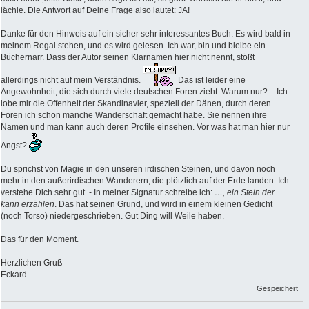
lächle. Die Antwort auf Deine Frage also lautet: JA!
Danke für den Hinweis auf ein sicher sehr interessantes Buch. Es wird bald in
meinem Regal stehen, und es wird gelesen. Ich war, bin und bleibe ein
Büchernarr. Dass der Autor seinen Klarnamen hier nicht nennt, stößt
allerdings nicht auf mein Verständnis.
Das ist leider eine
Angewohnheit, die sich durch viele deutschen Foren zieht. Warum nur? – Ich
lobe mir die Offenheit der Skandinavier, speziell der Dänen, durch deren
Foren ich schon manche Wanderschaft gemacht habe. Sie nennen ihre
Namen und man kann auch deren Profile einsehen. Vor was hat man hier nur
Angst?
Du sprichst von Magie in den unseren irdischen Steinen, und davon noch
mehr in den außerirdischen Wanderern, die plötzlich auf der Erde landen. Ich
verstehe Dich sehr gut. - In meiner Signatur schreibe ich:
…, ein Stein der
kann erzählen
. Das hat seinen Grund, und wird in einem kleinen Gedicht
(noch Torso) niedergeschrieben. Gut Ding will Weile haben.
Das für den Moment.
Herzlichen Gruß
Eckard
Gespeichert