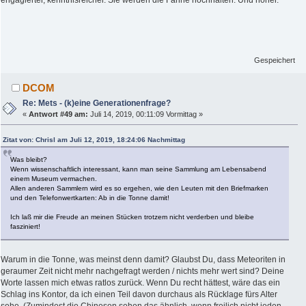
Gespeichert
DCOM
Re: Mets - (k)eine Generationenfrage?
«
Antwort #49 am:
Juli 14, 2019, 00:11:09 Vormittag »
Zitat von: Chrisl am Juli 12, 2019, 18:24:06 Nachmittag
Was bleibt?
Wenn wissenschaftlich interessant, kann man seine Sammlung am Lebensabend
einem Museum vermachen.
Allen anderen Sammlern wird es so ergehen, wie den Leuten mit den Briefmarken
und den Telefonwertkarten: Ab in die Tonne damit!
Ich laß mir die Freude an meinen Stücken trotzem nicht verderben und bleibe
fasziniert!
Warum in die Tonne, was meinst denn damit? Glaubst Du, dass Meteoriten in
geraumer Zeit nicht mehr nachgefragt werden / nichts mehr wert sind? Deine
Worte lassen mich etwas ratlos zurück. Wenn Du recht hättest, wäre das ein
Schlag ins Kontor, da ich einen Teil davon durchaus als Rücklage fürs Alter
sehe. (Zumindest die Chinesen sehen das ähnlich, wenn freilich nicht jeden