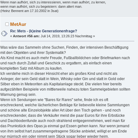
Wenn man aufhört, sich zu interessieren, wenn man aufhört, zu lernen,
wenn man aufhört, sich zu begeistern: dann altert man.
(Heinz Bennent am 17.10.2002 in 3sat)
MetAur
Re: Mets - (k)eine Generationenfrage?
«
Antwort #56 am:
Juli 14, 2019, 13:26:23 Nachmittag »
Was wäre das Sammeln ohne Suchen, Finden, der intensiven Beschäftigung
mit den Objekten und ihrer Systematik?
Als Kind macht es auch mehr Freude, Fußballbildchen oder Briefmarken nach
und nach durch Zufall und Geschick zu ergattern, als einfach einen
kompletten Satz mit Album zu kaufen.
Ich verstehe mich in dieser Hinsicht eher als großes Kind und nicht als
Anleger, der sein Geld statt in Wein, Whisky oder Gin und statt in Gold oder
Silber eben in Meteoriten als Kapitalanlage steckt. Die vielen hier bereits
aufgezählten Beispiele von mittlerweile nahezu toten Sammelgebieten sollten
Warnung genug sein.
Wenn ich Sendungen wie "Bares für Rares" sehe, finde ich es oft
erschreckend, welche lächerlichen Beträge für liebevolle kleine Sammlungen
und schöne alte Einzelobjekte aller Art über den Tisch gehen - und noch
erschreckender, dass die Verkäufer meist die paar Euros für ihre Erbstücke
und Dachbodenfunde auch noch strahlend entgegennehmen, weil man für
das Prunkstück des Opas ja einmal gut Essen gehen kann. Nur wenn jemand
von ihm selbst hart zusammengetragene Stücke anbietet, willigt er am Ende
nur mürrisch ein oder nimmt sein Stück sogar lieber wieder heim.