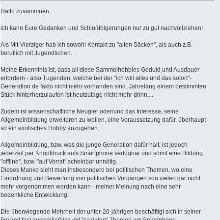
Hallo zusammnen,
ich kann Eure Gedanken und Schlußfolgerungen nur zu gut nachvollziehen!
Als Mit-Vierziger hab ich sowohl Kontakt zu "alten Säcken", als auch z.B.
beruflich mit Jugendlichen.
Meine Erkenntnis ist, dass all diese Sammelhobbies Geduld und Ausdauer
erfordern - also Tugenden, welche bei der "ich will alles und das sofort"-
Generation de fakto nicht mehr vorhanden sind. Jahrelang einem bestimmten
Stück hinterherzulaufen ist heutzutage nicht mehr drinn....
Zudem ist wissenschaftliche Neugier oder/und das Interesse, seine
Allgemeinbildung erweiteren zu wollen, eine Voraussetzung dafür, überhaupt
so ein exotisches Hobby anzugehen.
Allgemeinbildung, bzw. was die junge Generation dafür hält, ist jedoch
jederzeit per Knopfdruck aufs Smartphone verfügbar und somit eine Bildung
"offline", bzw. "auf Vorrat" scheinbar unnötig.
Dieses Manko sieht man insbesondere bei politischen Themen, wo eine
Einordnung und Bewertung von politischen Vorgängen von vielen gar nicht
mehr vorgenommen werden kann - meiner Meinung nach eine sehr
bedenkliche Entwicklung.
Die überwiegende Mehrheit der unter-20-jährigen beschäftigt sich in seiner
Freizeit fast ausschließlich mit "sozialen" Themen am Smartphone.