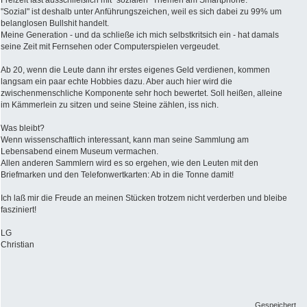
"Sozial" ist deshalb unter Anführungszeichen, weil es sich dabei zu 99% um
belanglosen Bullshit handelt.
Meine Generation - und da schließe ich mich selbstkritsich ein - hat damals
seine Zeit mit Fernsehen oder Computerspielen vergeudet.
Ab 20, wenn die Leute dann ihr erstes eigenes Geld verdienen, kommen
langsam ein paar echte Hobbies dazu. Aber auch hier wird die
zwischenmenschliche Komponente sehr hoch bewertet. Soll heißen, alleine
im Kämmerlein zu sitzen und seine Steine zählen, iss nich.
Was bleibt?
Wenn wissenschaftlich interessant, kann man seine Sammlung am
Lebensabend einem Museum vermachen.
Allen anderen Sammlern wird es so ergehen, wie den Leuten mit den
Briefmarken und den Telefonwertkarten: Ab in die Tonne damit!
Ich laß mir die Freude an meinen Stücken trotzem nicht verderben und bleibe
fasziniert!
LG
Christian
Gespeichert