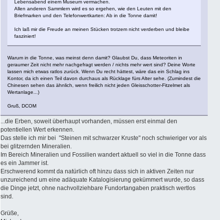
Lebensabend einem Museum vermachen.
Allen anderen Sammlern wird es so ergehen, wie den Leuten mit den
Briefmarken und den Telefonwertkarten: Ab in die Tonne damit!
Ich laß mir die Freude an meinen Stücken trotzem nicht verderben und bleibe
fasziniert!
Warum in die Tonne, was meinst denn damit? Glaubst Du, dass Meteoriten in
geraumer Zeit nicht mehr nachgefragt werden / nichts mehr wert sind? Deine Worte
lassen mich etwas ratlos zurück. Wenn Du recht hättest, wäre das ein Schlag ins
Kontor, da ich einen Teil davon durchaus als Rücklage fürs Alter sehe. (Zumindest die
Chinesen sehen das ähnlich, wenn freilich nicht jeden Gleisschotter-Fitzelmet als
Wertanlage...)
Gruß, DCOM
...die Erben, soweit überhaupt vorhanden, müssen erst einmal den
potentiellen Wert erkennen.
Das stelle ich mir bei "Steinen mit schwarzer Kruste" noch schwieriger vor als
bei glitzernden Mineralien.
Im Bereich Mineralien und Fossilien wandert aktuell so viel in die Tonne dass
es ein Jammer ist.
Erschwerend kommt da natürlich oft hinzu dass sich in aktiven Zeiten nur
unzureichend um eine adäquate Katalogisierung gekümmert wurde, so dass
die Dinge jetzt, ohne nachvollziehbare Fundortangaben praktisch wertlos
sind.
Grüße,