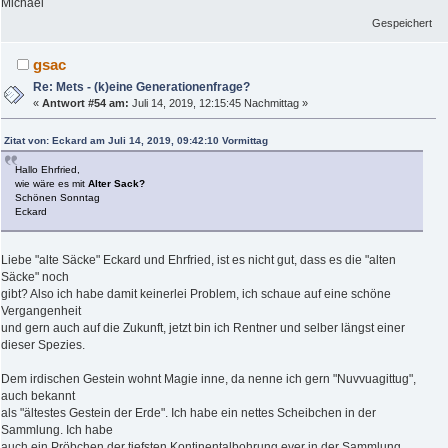
Michael
Gespeichert
gsac
Re: Mets - (k)eine Generationenfrage?
«
Antwort #54 am:
Juli 14, 2019, 12:15:45 Nachmittag »
Zitat von: Eckard am Juli 14, 2019, 09:42:10 Vormittag
Hallo Ehrfried,
wie wäre es mit
Alter Sack?
Schönen Sonntag
Eckard
Liebe "alte Säcke" Eckard und Ehrfried, ist es nicht gut, dass es die "alten
Säcke" noch
gibt? Also ich habe damit keinerlei Problem, ich schaue auf eine schöne
Vergangenheit
und gern auch auf die Zukunft, jetzt bin ich Rentner und selber längst einer
dieser Spezies.
Dem irdischen Gestein wohnt Magie inne, da nenne ich gern "Nuvvuagittug",
auch bekannt
als "ältestes Gestein der Erde". Ich habe ein nettes Scheibchen in der
Sammlung. Ich habe
auch ein Pröbchen der tiefsten Kontinentalbohrung ever in der Sammlung,