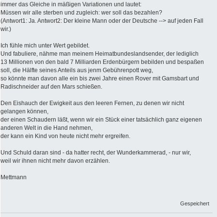
immer das Gleiche in mäßigen Variationen und lautet:
Müssen wir alle sterben und zugleich: wer soll das bezahlen?
(Antwort1: Ja. Antwort2: Der kleine Mann oder der Deutsche --> auf jeden Fall
wir.)
Ich fühle mich unter Wert gebildet.
Und fabuliere, nähme man meinem Heimatbundeslandsender, der lediglich
13 Millionen von den bald 7 Milliarden Erdenbürgern bebilden und bespaßen
soll, die Hälfte seines Anteils aus jenm Gebührenpott weg,
so könnte man davon alle ein bis zwei Jahre einen Rover mit Gamsbart und
Radischneider auf den Mars schießen.
Den Eishauch der Ewigkeit aus den leeren Fernen, zu denen wir nicht
gelangen können,
der einen Schaudern läßt, wenn wir ein Stück einer tatsächlich ganz eigenen
anderen Welt in die Hand nehmen,
der kann ein Kind von heute nicht mehr ergreifen.
Und Schuld daran sind - da hatter recht, der Wunderkammerad, - nur wir,
weil wir ihnen nicht mehr davon erzählen.
Mettmann
Gespeichert