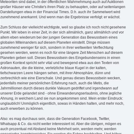
Meteoriten sind dabei, in der öffentlichen Wahrnehmung auch auf Auktionen
großer Häuser wie Christie's ihren Platz zu behaupten, oder auf seitenlangen
Darstellungen etwa in der Financial Times. D.h. auch ihr Sammelwert wird
zunehmend anerkannt. Und wenn man die Ergebnisse verfolgt: er wächst.
Zum Schluss der vielleicht wichtigste, weil so glaube ich noch nicht gesehene
Punkt. Wir leben in einer Zeit, in der sich allmählich, ganz allmählich und vor
allem eben wiederum bei der jungen Generation das Bewusstsein eines
globalen Miteinanders auf diesem Planeten einstellt. Dinge müssen
zunehmend weniger für sich, sondern in ihrer weltweiten Verflechtung
gesehen werden, wenn es noch für eine längere Zeit Menschen auf diesem
Planeten geben soll. Dieses Bewusstsein des Eingebundenseins in einen
großen Kontext spricht sehr vital und bewegend etwa aus den Texten von
Astronauten, die die kleine, verletzliche blaue Kugel in der kalten,
tiefschwarzen Leere hängen sehen, mit ihrer Atmosphäre, dünn und
zerbrechlich wie eine Eierschale. Und genau dieses Bewusstsein wecken,
jedenfalls meiner persönlichen Erfahrung nach, auch die Metis, die
Jahrmillionen durch dieses dunkle Vakuum gedriftet und irgendwann auf
unserer Erde gelandet sind - ohne Einwanderungserlaubnis, ohne jegliche
Ahnung, in welchem Land sie nun angekommen sind. Mein erster Eindruck:
unglaublich! Unmöglich eigentlich, sowas in Händen halten, und mehr noch,
auch erwerben zu können.
Also: es mag durchaus sein, dass die Generation Facebook, Twitter,
Whatsapp & Co. da nicht weiter interessiert ist. Aber die übrigen, mögen es
auch prozentual mit Abstand keine Mehrheit sein, werden mehr, werden
engagierter, kenntnisreicher. Sie werden die Fahne hochhalten. Und höher.