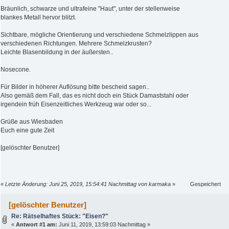
Bräunlich, schwarze und ultrafeine "Haut", unter der stellenweise
blankes Metall hervor blitzt.
Sichtbare, mögliche Orientierung und verschiedene Schmelzlippen aus
verschiedenen Richtungen. Mehrere Schmelzkrusten?
Leichte Blasenbildung in der äußersten..
Nosecone.
Für Bilder in höherer Auflösung bitte bescheid sagen..
Also gemäß dem Fall, das es nicht doch ein Stück Damaststahl oder
irgendein früh Eisenzeitliches Werkzeug war oder so...
Grüße aus Wiesbaden
Euch eine gute Zeit
[gelöschter Benutzer]
«
Letzte Änderung: Juni 25, 2019, 15:54:41 Nachmittag von karmaka
»
Gespeichert
[gelöschter Benutzer]
Re: Rätselhaftes Stück: "Eisen?"
«
Antwort #1 am:
Juni 11, 2019, 13:59:03 Nachmittag »