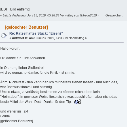
[EDIT: Bild entfernt]
«
Letzte Änderung: Juni 13, 2019, 05:28:24 Vormittag von Gibeon2010
»
Gespeichert
[gelöschter Benutzer]
Re: Rätselhaftes Stück: "Eisen?"
«
Antwort #8 am:
Juni 23, 2019, 14:33:19 Nachmittag »
Hallo Forum,
Ok, danke für Eure Antworten.
In Ordnung lieber Stollentroll,
wird so gemacht - danke, für die Kritik - ist sinnig.
Ähm, Nickeltest - den Zahn hab ich mir bereits ziehen lassen - und auch das,
war überaus sinnvoll und stimmig.
Um so etwas, zuverlässig bestimmen zu können reicht eben kein
"Heimlabor", in gewisser Weise liese sich etwas auschließen, aber nicht das
beste Mittel der Wahl. Doch Danke für den Tip.
und weiter im Takt
Grüße
[gelöschter Benutzer]