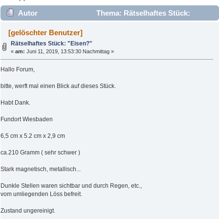
Autor
Thema: Rätselhaftes Stück:
"Eisen?" (Gelesen 3345 mal)
[gelöschter Benutzer]
Rätselhaftes Stück: "Eisen?"
«
am:
Juni 11, 2019, 13:53:30 Nachmittag »
Hallo Forum,
bitte, werft mal einen Blick auf dieses Stück.
Habt Dank.
Fundort Wiesbaden
6,5 cm x 5.2 cm x 2,9 cm
ca.210 Gramm ( sehr schwer )
Stark magnetisch, metallisch...
Dunkle Stellen waren sichtbar und durch Regen, etc.,
vom umliegenden Löss befreit.
Zustand ungereinigt.