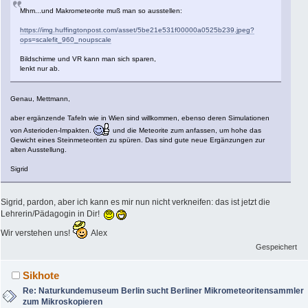
Mhm...und Makrometeorite muß man so ausstellen:
https://img.huffingtonpost.com/asset/5be21e531f00000a0525b239.jpeg?
ops=scalefit_960_noupscale
Bildschirme und VR kann man sich sparen,
lenkt nur ab.
Genau, Mettmann,
aber ergänzende Tafeln wie in Wien sind willkommen, ebenso deren Simulationen
von Asterioden-Impakten.
und die Meteorite zum anfassen, um hohe das
Gewicht eines Steinmeteoriten zu spüren. Das sind gute neue Ergänzungen zur
alten Ausstellung.
Sigrid
Sigrid, pardon, aber ich kann es mir nun nicht verkneifen: das ist jetzt die
Lehrerin/Pädagogin in Dir!
Wir verstehen uns!
Alex
Gespeichert
Sikhote
Re: Naturkundemuseum Berlin sucht Berliner Mikrometeoritensammler
zum Mikroskopieren