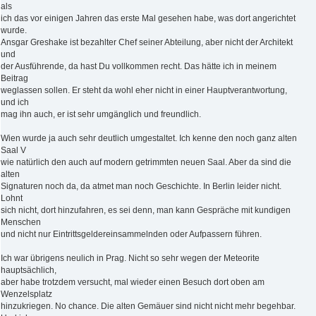
als
ich das vor einigen Jahren das erste Mal gesehen habe, was dort angerichtet
wurde.
Ansgar Greshake ist bezahlter Chef seiner Abteilung, aber nicht der Architekt
und
der Ausführende, da hast Du vollkommen recht. Das hätte ich in meinem
Beitrag
weglassen sollen. Er steht da wohl eher nicht in einer Hauptverantwortung,
und ich
mag ihn auch, er ist sehr umgänglich und freundlich.
Wien wurde ja auch sehr deutlich umgestaltet. Ich kenne den noch ganz alten
Saal V
wie natürlich den auch auf modern getrimmten neuen Saal. Aber da sind die
alten
Signaturen noch da, da atmet man noch Geschichte. In Berlin leider nicht.
Lohnt
sich nicht, dort hinzufahren, es sei denn, man kann Gespräche mit kundigen
Menschen
und nicht nur Eintrittsgeldereinsammelnden oder Aufpassern führen.
Ich war übrigens neulich in Prag. Nicht so sehr wegen der Meteorite
hauptsächlich,
aber habe trotzdem versucht, mal wieder einen Besuch dort oben am
Wenzelsplatz
hinzukriegen. No chance. Die alten Gemäuer sind nicht nicht mehr begehbar.