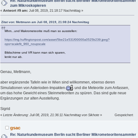
Re: Naturkundemuseum Berlin sucht Berliner Mikrometeoritensammler
zum Mikroskopieren
«
Antwort #9 am:
Juli 08, 2019, 21:18:17 Nachmittag »
Zitat von: Mettmann am Juli 08, 2019, 21:08:24 Nachmittag
Mhm...und Makrometeorite muß man so ausstellen:
https://img.huffingtonpost.com/asset/5be21e531f00000a0525b239.jpeg?
ops=scalefit_960_noupscale
Bildschirme und VR kann man sich sparen,
lenkt nur ab.
Genau, Mettmann,
aber ergänzende Tafeln wie in Wien sind willkommen, ebenso deren
Simulationen von Asterioden-Impakten
und die Meteorite zum Anfassen,
um das hohe Gewicht eines Steinmeteoriten zu spüren. Das sind gute neue
Ergänzungen zur alten Ausstellung.
Sigrid
«
Letzte Änderung: Juli 08, 2019, 21:36:11 Nachmittag von Sikhote
»
Gespeichert
gsac
Re: Naturkundemuseum Berlin sucht Berliner Mikrometeoritensammler