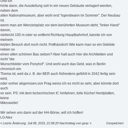
Und ich
hörte dann, die Ausstellung soll in ein neues Gebäude verlagert werden,
neben dem
alten Nationalmuseum, aber wohl erst "irgendwann im Sommer". Der Neubau
ist,
wenn man am Wenzelsplatz vor dem berühmten Museum steht, "linker Hand"
davon,
vielleicht 100 m oder so entfernt Richtung Hauptbahnhof, kannte ich von
meinem
letzten Besuch dort noch nicht. Potthässlich! Wie kann man so ein Gebilde
neben so
einen alten schönen Bau setzen? Aber halt auch hier die Architekten und
nicht "die
Wunschbilder vom Ponyhof". Und wohl auch das Geld, was in Berlin
chronisch ein
Thema ist, weil da z. B. der BER auch frühestens gefühlt in 2042 fertig sein
wird,
oder vorher abgerissen,von Prag weiss ich es nicht so sehr, aber könnte dort
auch
so sein. PS: mit dem tschechischen IC hinfahren, tolle Küche! Herdplatten,
keine
Mikrowelle!
Wir sehen uns dann auf der HH-Börse, will ich hoffen!
LG Alex
«
Letzte Änderung: Juli 08, 2019, 21:08:20 Nachmittag von gsac
»
Gespeichert