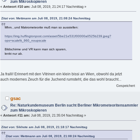
zum Mikroskopieren
«
Antwort #10 am:
Juli 08, 2019, 21:24:17 Nachmittag »
Zitat von: Mettmann am Juli 08, 2019, 21:08:24 Nachmittag
Mhm...und Makrometeorite muß man so ausstellen:
https://img.huffingtonpost.com/asset/5be21e531f00000a0525b239.jpeg?
ops=scalefit_960_noupscale
Bildschirme und VR kann man sich sparen,
lenkt nur ab.
Ja fralli! Erinnert mit den Vitrinen ein klein bissi an Wien, obwohl da jetzt
auch modernes Zeuch für die Juchend rumsteht, die das wohl braucht...
Gespeichert
gsac
Re: Naturkundemuseum Berlin sucht Berliner Mikrometeoritensammler
zum Mikroskopieren
«
Antwort #11 am:
Juli 08, 2019, 21:35:04 Nachmittag »
Zitat von: Sikhote am Juli 08, 2019, 21:18:17 Nachmittag
Zitat von: Mettmann am Juli 08, 2019, 21:08:24 Nachmittag