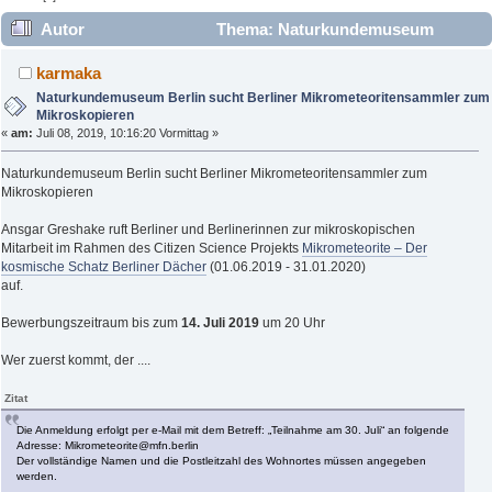
Autor
Thema: Naturkundemuseum
Berlin sucht Berliner Mikrometeoritensammler zum
karmaka
Mikroskopieren (Gelesen 10931 mal)
Naturkundemuseum Berlin sucht Berliner Mikrometeoritensammler zum
Mikroskopieren
«
am:
Juli 08, 2019, 10:16:20 Vormittag »
Naturkundemuseum Berlin sucht Berliner Mikrometeoritensammler zum
Mikroskopieren
Ansgar Greshake ruft Berliner und Berlinerinnen zur mikroskopischen
Mitarbeit im Rahmen des Citizen Science Projekts
Mikrometeorite – Der
kosmische Schatz Berliner Dächer
(01.06.2019 - 31.01.2020)
auf.
Bewerbungszeitraum bis zum
14. Juli 2019
um 20 Uhr
Wer zuerst kommt, der ....
Zitat
Die Anmeldung erfolgt per e-Mail mit dem Betreff: „Teilnahme am 30. Juli“ an folgende
Adresse: Mikrometeorite@mfn.berlin
Der vollständige Namen und die Postleitzahl des Wohnortes müssen angegeben
werden.