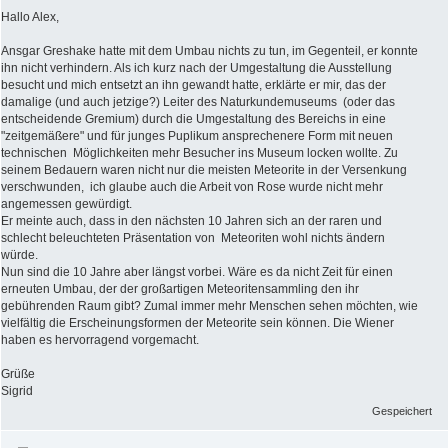
Hallo Alex,
Ansgar Greshake hatte mit dem Umbau nichts zu tun, im Gegenteil, er konnte
ihn nicht verhindern. Als ich kurz nach der Umgestaltung die Ausstellung
besucht und mich entsetzt an ihn gewandt hatte, erklärte er mir, das der
damalige (und auch jetzige?) Leiter des Naturkundemuseums (oder das
entscheidende Gremium) durch die Umgestaltung des Bereichs in eine
"zeitgemäßere" und für junges Puplikum ansprechenere Form mit neuen
technischen Möglichkeiten mehr Besucher ins Museum locken wollte. Zu
seinem Bedauern waren nicht nur die meisten Meteorite in der Versenkung
verschwunden, ich glaube auch die Arbeit von Rose wurde nicht mehr
angemessen gewürdigt.
Er meinte auch, dass in den nächsten 10 Jahren sich an der raren und
schlecht beleuchteten Präsentation von Meteoriten wohl nichts ändern
würde.
Nun sind die 10 Jahre aber längst vorbei. Wäre es da nicht Zeit für einen
erneuten Umbau, der der großartigen Meteoritensammling den ihr
gebührenden Raum gibt? Zumal immer mehr Menschen sehen möchten, wie
vielfältig die Erscheinungsformen der Meteorite sein können. Die Wiener
haben es hervorragend vorgemacht.
Grüße
Sigrid
Gespeichert