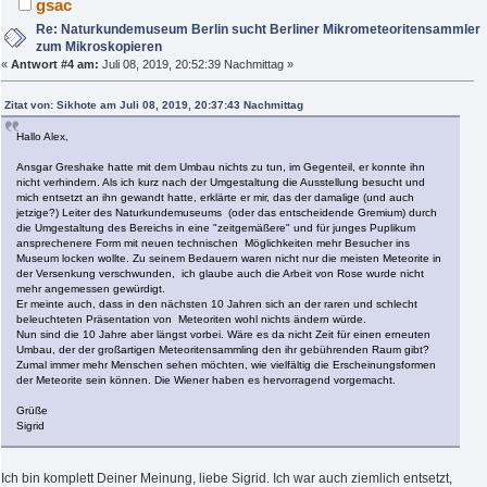
gsac
Re: Naturkundemuseum Berlin sucht Berliner Mikrometeoritensammler
zum Mikroskopieren
«
Antwort #4 am:
Juli 08, 2019, 20:52:39 Nachmittag »
Zitat von: Sikhote am Juli 08, 2019, 20:37:43 Nachmittag
Hallo Alex,
Ansgar Greshake hatte mit dem Umbau nichts zu tun, im Gegenteil, er konnte ihn
nicht verhindern. Als ich kurz nach der Umgestaltung die Ausstellung besucht und
mich entsetzt an ihn gewandt hatte, erklärte er mir, das der damalige (und auch
jetzige?) Leiter des Naturkundemuseums (oder das entscheidende Gremium) durch
die Umgestaltung des Bereichs in eine "zeitgemäßere" und für junges Puplikum
ansprechenere Form mit neuen technischen Möglichkeiten mehr Besucher ins
Museum locken wollte. Zu seinem Bedauern waren nicht nur die meisten Meteorite in
der Versenkung verschwunden, ich glaube auch die Arbeit von Rose wurde nicht
mehr angemessen gewürdigt.
Er meinte auch, dass in den nächsten 10 Jahren sich an der raren und schlecht
beleuchteten Präsentation von Meteoriten wohl nichts ändern würde.
Nun sind die 10 Jahre aber längst vorbei. Wäre es da nicht Zeit für einen erneuten
Umbau, der der großartigen Meteoritensammling den ihr gebührenden Raum gibt?
Zumal immer mehr Menschen sehen möchten, wie vielfältig die Erscheinungsformen
der Meteorite sein können. Die Wiener haben es hervorragend vorgemacht.
Grüße
Sigrid
Ich bin komplett Deiner Meinung, liebe Sigrid. Ich war auch ziemlich entsetzt,