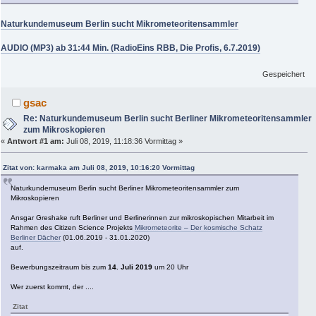
Naturkundemuseum Berlin sucht Mikrometeoritensammler
AUDIO (MP3) ab 31:44 Min. (RadioEins RBB, Die Profis, 6.7.2019)
Gespeichert
gsac
Re: Naturkundemuseum Berlin sucht Berliner Mikrometeoritensammler
zum Mikroskopieren
«
Antwort #1 am:
Juli 08, 2019, 11:18:36 Vormittag »
Zitat von: karmaka am Juli 08, 2019, 10:16:20 Vormittag
Naturkundemuseum Berlin sucht Berliner Mikrometeoritensammler zum
Mikroskopieren
Ansgar Greshake ruft Berliner und Berlinerinnen zur mikroskopischen Mitarbeit im
Rahmen des Citizen Science Projekts
Mikrometeorite – Der kosmische Schatz
Berliner Dächer
(01.06.2019 - 31.01.2020)
auf.
Bewerbungszeitraum bis zum
14. Juli 2019
um 20 Uhr
Wer zuerst kommt, der ....
Zitat