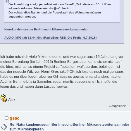
Die Anmeldung erfolgt per e-Mail mit dem Betreff: „Teilnahme am 30. Juli“ an
folgende Adresse: Mikrometeorite@mfn.berlin
Der vollständige Namen und die Postleitzahl des Wohnortes müssen
angegeben werden.
Naturkundemuseum Berlin sucht Mikrometeoritensammler
AUDIO (MP3) ab 31:44 Min. (RadioEins RBB, Die Profis, 6.7.2019)
Ich habe reichlich viele Mikrometeorite, und war sogar auch 15 Jahre lang vor
meiner Berentung (im Jahr 2016) Berliner Bürger, aber käme sicher nicht auf
die Idee, mich an so einem Projekt zu "beteiljen, wa!", pardon: beteiligen. Ist
das der neueste Witz von Herrn Greshake? OK, ich lese es noch mal genauer,
habe es nur überflogen, aber vor Ort muss es gewiss jemand anders machen.
Auch in Berlin gibt´s ja Sammler, sogar ziemlich begeisterte!! Ich hoffe, die
lesen das und haben dann Lust auf sowas..
Alex
Gespeichert
gsac
Re: Naturkundemuseum Berlin sucht Berliner Mikrometeoritensammler
zum Mikroskopieren