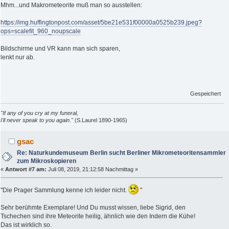
Mhm...und Makrometeorite muß man so ausstellen:
https://img.huffingtonpost.com/asset/5be21e531f00000a0525b239.jpeg?
ops=scalefit_960_noupscale
Bildschirme und VR kann man sich sparen,
lenkt nur ab.
Gespeichert
"If any of you cry at my funeral,
I'll never speak to you again."
(S.Laurel 1890-1965)
gsac
Re: Naturkundemuseum Berlin sucht Berliner Mikrometeoritensammler
zum Mikroskopieren
«
Antwort #7 am:
Juli 08, 2019, 21:12:58 Nachmittag »
"Die Prager Sammlung kenne ich leider nicht.
"
Sehr berühmte Exemplare! Und Du musst wissen, liebe Sigrid, den
Tschechen sind ihre Meteorite heilig, ähnlich wie den Indern die Kühe!
Das ist wirklich so.