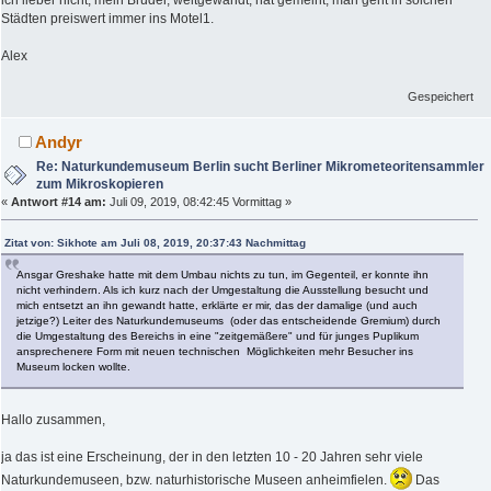
ich lieber nicht, mein Bruder, weltgewandt, hat gemeint, man geht in solchen
Städten preiswert immer ins Motel1.
Alex
Gespeichert
Andyr
Re: Naturkundemuseum Berlin sucht Berliner Mikrometeoritensammler
zum Mikroskopieren
«
Antwort #14 am:
Juli 09, 2019, 08:42:45 Vormittag »
Zitat von: Sikhote am Juli 08, 2019, 20:37:43 Nachmittag
Ansgar Greshake hatte mit dem Umbau nichts zu tun, im Gegenteil, er konnte ihn
nicht verhindern. Als ich kurz nach der Umgestaltung die Ausstellung besucht und
mich entsetzt an ihn gewandt hatte, erklärte er mir, das der damalige (und auch
jetzige?) Leiter des Naturkundemuseums (oder das entscheidende Gremium) durch
die Umgestaltung des Bereichs in eine "zeitgemäßere" und für junges Puplikum
ansprechenere Form mit neuen technischen Möglichkeiten mehr Besucher ins
Museum locken wollte.
Hallo zusammen,
ja das ist eine Erscheinung, der in den letzten 10 - 20 Jahren sehr viele
Naturkundemuseen, bzw. naturhistorische Museen anheimfielen.
Das