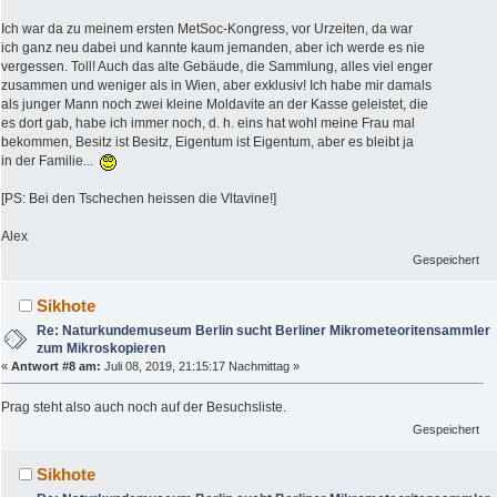
Ich war da zu meinem ersten MetSoc-Kongress, vor Urzeiten, da war
ich ganz neu dabei und kannte kaum jemanden, aber ich werde es nie
vergessen. Toll! Auch das alte Gebäude, die Sammlung, alles viel enger
zusammen und weniger als in Wien, aber exklusiv! Ich habe mir damals
als junger Mann noch zwei kleine Moldavite an der Kasse geleistet, die
es dort gab, habe ich immer noch, d. h. eins hat wohl meine Frau mal
bekommen, Besitz ist Besitz, Eigentum ist Eigentum, aber es bleibt ja
in der Familie...
[PS: Bei den Tschechen heissen die Vltavine!]
Alex
Gespeichert
Sikhote
Re: Naturkundemuseum Berlin sucht Berliner Mikrometeoritensammler
zum Mikroskopieren
«
Antwort #8 am:
Juli 08, 2019, 21:15:17 Nachmittag »
Prag steht also auch noch auf der Besuchsliste.
Gespeichert
Sikhote