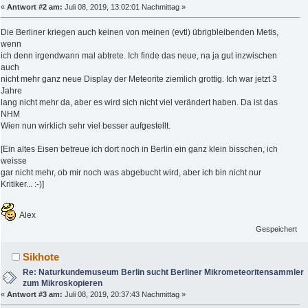
«
Antwort #2 am:
Juli 08, 2019, 13:02:01 Nachmittag »
Die Berliner kriegen auch keinen von meinen (evtl) übrigbleibenden Metis,
wenn
ich denn irgendwann mal abtrete. Ich finde das neue, na ja gut inzwischen
auch
nicht mehr ganz neue Display der Meteorite ziemlich grottig. Ich war jetzt 3
Jahre
lang nicht mehr da, aber es wird sich nicht viel verändert haben. Da ist das
NHM
Wien nun wirklich sehr viel besser aufgestellt.
[Ein altes Eisen betreue ich dort noch in Berlin ein ganz klein bisschen, ich
weisse
gar nicht mehr, ob mir noch was abgebucht wird, aber ich bin nicht nur
Kritiker... :-)]
Alex
Gespeichert
Sikhote
Re: Naturkundemuseum Berlin sucht Berliner Mikrometeoritensammler
zum Mikroskopieren
«
Antwort #3 am:
Juli 08, 2019, 20:37:43 Nachmittag »