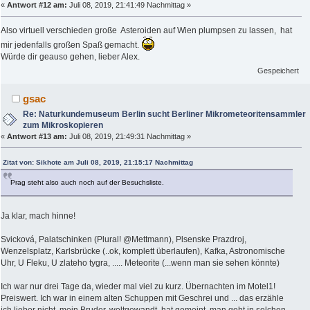
«
Antwort #12 am:
Juli 08, 2019, 21:41:49 Nachmittag »
Also virtuell verschieden große Asteroiden auf Wien plumpsen zu lassen, hat
mir jedenfalls großen Spaß gemacht.
Würde dir geauso gehen, lieber Alex.
Gespeichert
gsac
Re: Naturkundemuseum Berlin sucht Berliner Mikrometeoritensammler
zum Mikroskopieren
«
Antwort #13 am:
Juli 08, 2019, 21:49:31 Nachmittag »
Zitat von: Sikhote am Juli 08, 2019, 21:15:17 Nachmittag
Prag steht also auch noch auf der Besuchsliste.
Ja klar, mach hinne!
Svicková, Palatschinken (Plural! @Mettmann), Plsenske Prazdroj,
Wenzelsplatz, Karlsbrücke (..ok, komplett überlaufen), Kafka, Astronomische
Uhr, U Fleku, U zlateho tygra, ..... Meteorite (...wenn man sie sehen könnte)
Ich war nur drei Tage da, wieder mal viel zu kurz. Übernachten im Motel1!
Preiswert. Ich war in einem alten Schuppen mit Geschrei und ... das erzähle