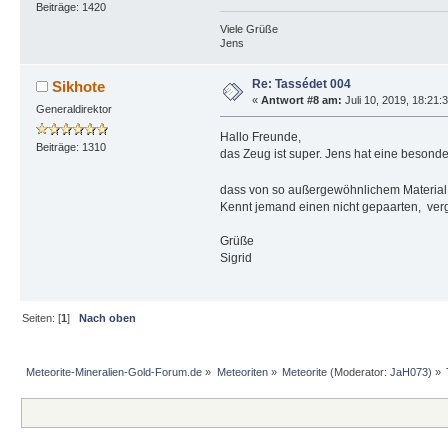
Beiträge: 1420
Viele Grüße
Jens
Re: Tassédet 004
Sikhote
«
Antwort #8 am:
Juli 10, 2019, 18:21:
Generaldirektor
Hallo Freunde,
Beiträge: 1310
das Zeug ist super. Jens hat eine besond
dass von so außergewöhnlichem Material
Kennt jemand einen nicht gepaarten, verg
Grüße
Sigrid
Seiten: [
1
]
Nach oben
Meteorite-Mineralien-Gold-Forum.de
»
Meteoriten
»
Meteorite
(Moderator:
JaH073
) »