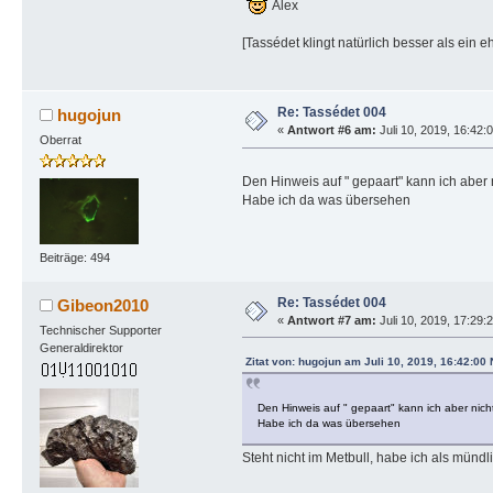
Alex
[Tassédet klingt natürlich besser als ein e
Re: Tassédet 004
hugojun
«
Antwort #6 am:
Juli 10, 2019, 16:42:
Oberrat
Den Hinweis auf " gepaart" kann ich aber 
Habe ich da was übersehen
Beiträge: 494
Re: Tassédet 004
Gibeon2010
«
Antwort #7 am:
Juli 10, 2019, 17:29:
Technischer Supporter
Generaldirektor
Zitat von: hugojun am Juli 10, 2019, 16:42:00
Den Hinweis auf " gepaart" kann ich aber nic
Habe ich da was übersehen
Steht nicht im Metbull, habe ich als mün