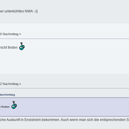
her unterkühltes NWA :-)]
00 Nachmittag »
nicht finden
22 Nachmittag »
 Nachmittag
ht finden
dliche Auskunft in Ensisheim bekommen. Auch wenn man sich die entsprechenden Stü