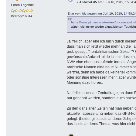
«
Antwort #5 am:
Juli 10, 2019, 15:34:
Foren-Legende
Zitat von: Mettmann am Juli 10, 2019, 14:58:2
Beiträge: 6314
https://www.lpi.usra.edu/meteor/docs/nc-gui
wären die immer wieder aktualisierten Taufrichtl
Ja freilich, aber ehe ich mich durch diesen
dass man sich jetzt wieder mehr an die Taufr
grob gesagt, "nordafrikanischen Sektor"? 
gewünschte Antwort: bilde ich mir das ein, 
NWA eine eher auslaufende formale Ange
arabische Namen eine neue Nummer sind?
wertfrei, denn ich habe da keinerlei komm
oder sonstige Interessen mehr, aber würde
Meinung dazu hören..
Natürlich auch zur Zentralfrage, ob dann 
nur genannt werden, sondern auch nachvol
Zu den ganz alten Zeiten hat man neben d
aktuelle Tageszeitung neben das GPS-Fo
gelegt. (Leider gilt das in anderen Zshg ni
das ist ein anderes Thema, was hier nicht 