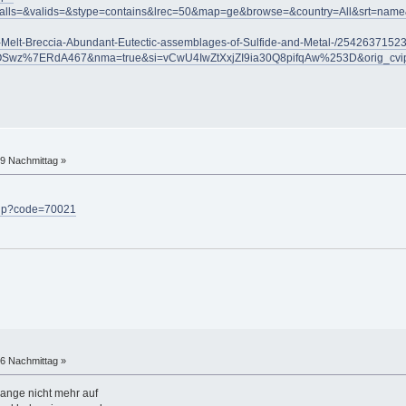
lls=&valids=&stype=contains&lrec=50&map=ge&browse=&country=All&srt=name
Melt-Breccia-Abundant-Eutectic-assemblages-of-Sulfide-and-Metal-/2542637152
z%7ERdA467&nma=true&si=vCwU4IwZtXxjZI9ia30Q8pifqAw%253D&orig_cvip=tr
49 Nachmittag »
.php?code=70021
56 Nachmittag »
 lange nicht mehr auf