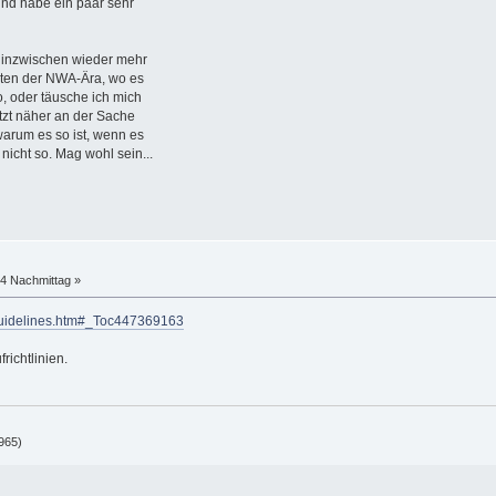
 und habe ein paar sehr
s inzwischen wieder mehr
iten der NWA-Ära, wo es
o, oder täusche ich mich
tzt näher an der Sache
warum es so ist, wenn es
r nicht so. Mag wohl sein...
24 Nachmittag »
-guidelines.htm#_Toc447369163
richtlinien.
965)