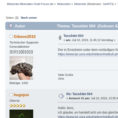
Meteorite-Mineralien-Gold-Forum.de
»
Meteoriten
»
Meteorite
(Moderator:
JaH073
) »
Seiten: [
1
]
Nach unten
Autor
Thema: Tassédet 004 (Gelesen 4
Tassédet 004
Gibeon2010
«
am:
Juli 10, 2019, 11:45:13 Vormittag »
Technischer Supporter
Generaldirektor
Der in Ensisheim unter dem vorläufigen
https://www.lpi.usra.edu/meteor/metbull
Viele Grüße
Jens
Beiträge: 1420
Re: Tassédet 004
hugojun
«
Antwort #1 am:
Juli 10, 2019, 13:35:
Oberrat
Hallo Jens,
ich glaube, es handelt sich um das gleiche
https://www.lpi.usra.edu/meteor/metbull.p