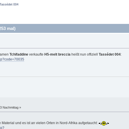
Tassédet 004
253 mal)
 Namen
Tchifaddine
verkaufte
H5-melt breccia
heißt nun offiziell
Tassédet 004
:
.php?code=70035
43 Nachmittag »
 Material und es ist an vielen Orten in Nord-Afrika aufgetaucht:
hp?