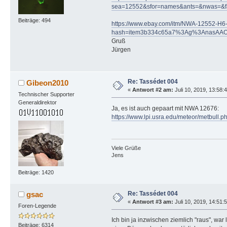
sea=12552&sfor=names&ants=&nwas=&fa
Beiträge: 494
https://www.ebay.com/itm/NWA-12552-H6-
hash=item3b334c65a7%3Ag%3AnasAAOSw
Gruß
Jürgen
Re: Tassédet 004
Gibeon2010
«
Antwort #2 am:
Juli 10, 2019, 13:58:
Technischer Supporter
Generaldirektor
Ja, es ist auch gepaart mit NWA 12676:
https://www.lpi.usra.edu/meteor/metbull
Viele Grüße
Jens
Beiträge: 1420
Re: Tassédet 004
gsac
«
Antwort #3 am:
Juli 10, 2019, 14:51:
Foren-Legende
Ich bin ja inzwischen ziemlich "raus", war
Beiträge: 6314