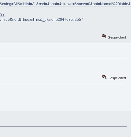
&categ=All&mblist=All&rect=&phot=&strewn=&snew=0&pnt=Normal%20table&co
39?
ue&nordt=true&rt=nc&_trksid=p2047675.l2557
Gespeichert
Gespeichert