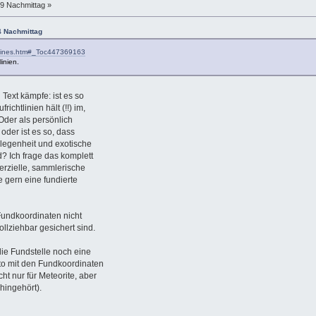
49 Nachmittag »
4 Nachmittag
delines.htm#_Toc447369163
inien.
 Text kämpfe: ist es so
ichtlinien hält (!!) im,
Oder als persönlich
oder ist es so, dass
legenheit und exotische
 Ich frage das komplett
erzielle, sammlerische
 gern eine fundierte
Fundkoordinaten nicht
lziehbar gesichert sind.
ie Fundstelle noch eine
to mit den Fundkoordinaten
cht nur für Meteorite, aber
hingehört).