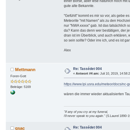
einer Börse, aber lese natürlich noch mit
gute alte Bekannte.
"Gefühlt" kommt es mir so vor, als gebe e
Meteorite "mit Namen" als zu den Hochze
nur "NWA xxxxx" gab. Ist das tatsächlich s
da? Kann das denn wer bestätigen, der je
dran ist im Überblick, und auch erklären, 
so sein sollte? Oder irre ich, und es ist ga
Alex
Re: Tassédet 004
Mettmann
«
Antwort #4 am:
Juli 10, 2019, 14:58:
Foren-Gott
https://www.lpi.usra.edu/meteor/docs/nc
Beiträge: 5169
wären die immer wieder aktualisierten Tauf
"If any of you cry at my funeral,
I'll never speak to you again."
(S.Laurel 1890-1
Re: Tassédet 004
gsac