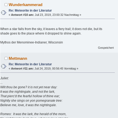
Wunderkammerad
Re: Meteorite in der Literatur
«
Antwort #10 am:
Juli 23, 2019, 23:00:32 Nachmittag »
When a star falls from the sky, it leaves a fiery trail; it does not die, but its
shade goes to the place where it dropped to shine again.
Mythos der Menominee-Indianer, Wisconsin
Gespeichert
Mettmann
Re: Meteorite in der Literatur
«
Antwort #11 am:
Juli 24, 2019, 00:56:45 Vormittag »
Juliet:
...
Wilt thou be gone? it is not yet near day:
It was the nightingale, and not the lark,
That pierc'd the fearful hollow of thine ear;
Nightly she sings on yon pomegranate tree:
Believe me, love, it was the nightingale.
Romeo: It was the lark, the herald of the morn,