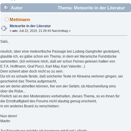
Autor
Thema: Meteorite in der Literatur
(Gelesen 43461 mal)
Mettmann
Meteorite in der Literatur
«
am:
Juli 22, 2019, 21:28:44 Nachmittag »
Salü,
neulich, über eine meteoritische Passage bei Ludwig Ganghofer gestolpert,
glaubte ich, es gäbe schon ein Thema, in dem wir literarische Fundstücke
sammelten. (Ich erinnere mich, daß wir schon Feines gelesen hatten von
E.T.A. Hoffmann, Graf Pocci, Karl May, Karl Valentin...)
Dem scheint aber doch nicht so zu sein.
Da ich es schade fände, daß solcherlei Texte im Nirwana verloren gingen, sei
geschwind das Thema aufgemacht,
wo wir derlei abheften können, frei von der Gefahr, ob Abschweifung eins
über die Rübe...
Freilich sei es den Moderatores vorbehalten, dieses Thema, so es ihnen für
die Ernsthaftigkeit des Forums nicht staubig genug erscheint,
in ein anderes Board zu verschieben.
Nun denn!
Martin