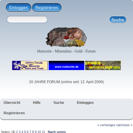
Einloggen
Registrieren
20 JAHRE FORUM (online seit: 12. April 2006)
Übersicht
Hilfe
Suche
Einloggen
Registrieren
« vorheriges
nächstes »
Seiten: [
1
]
2
3
4
5
6
7
8
9
10
11
Nach unten