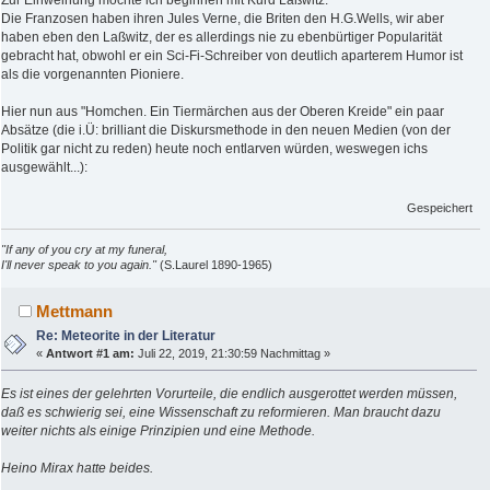
Zur Einweihung möchte ich beginnen mit Kurd Laßwitz.
Die Franzosen haben ihren Jules Verne, die Briten den H.G.Wells, wir aber
haben eben den Laßwitz, der es allerdings nie zu ebenbürtiger Popularität
gebracht hat, obwohl er ein Sci-Fi-Schreiber von deutlich aparterem Humor ist
als die vorgenannten Pioniere.
Hier nun aus "Homchen. Ein Tiermärchen aus der Oberen Kreide" ein paar
Absätze (die i.Ü: brilliant die Diskursmethode in den neuen Medien (von der
Politik gar nicht zu reden) heute noch entlarven würden, weswegen ichs
ausgewählt...):
Gespeichert
"If any of you cry at my funeral,
I'll never speak to you again."
(S.Laurel 1890-1965)
Mettmann
Re: Meteorite in der Literatur
«
Antwort #1 am:
Juli 22, 2019, 21:30:59 Nachmittag »
Es ist eines der gelehrten Vorurteile, die endlich ausgerottet werden müssen,
daß es schwierig sei, eine Wissenschaft zu reformieren. Man braucht dazu
weiter nichts als einige Prinzipien und eine Methode.
Heino Mirax hatte beides.