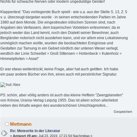
Nichts für schwache Nerven oder modern ungeduldige Geister!
Klappentext: "Das vorliegende Buch spielt - wie u.a. aus der Stelle S. 13, Z. 5
v. u. überzeugt dargetan wurde - in seinen entscheidenden Partien im Jahre
1980 auf dem Monde. Die eingestreuten irdischen Szenen sind, nach
Angaben des Verfassers, dem bayerischen Volxleben entnommen; da er
jedoch weder das Land kennt, noch den Dialekt seiner Bewohner, auch
Bergländer notorisch nicht ausstehen kann, und vor allem eine Lokalisierung
unmöglich machen wollte, wurden die beobachteten Ereignisse und
Gestalten zur Tarnung in ein Gebiet nördlich der unteren Weser verlegt,
westlich der Linie Scheeßel = Groß Sittensen = Hollenbeck = Kutenholz =
Himmelpforten = Assel"
Er war etwas weltentrückt, keine Frage, aber hat auch gelitten. Ich habe
ein paar andere Bücher von ihm, eines auch mit persönlicher Signatur.
Alex
PS: schön, aber völlig anders ist auch das kleine Heftlein "Zwergplaneten"
von Krinow, Urania-Verlag Leipzig 1955. Das ist allein schon allerliebst
neben des Inhalts wegen des wunderschönen Umschlagmotivs...
Gespeichert
Mettmann
Re: Meteorite in der Literatur
«
Antwort #9 am:
Juli 23, 2019, 17:21:54 Nachmittag »