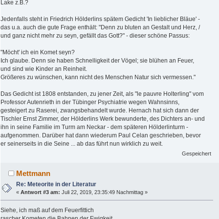
Lake z.B.?
Jedenfalls steht in Friedrich Hölderlins spätem Gedicht 'In lieblicher Bläue' -
das u.a. auch die gute Frage enthält: "Denn zu bluten an Gestalt und Herz, /
und ganz nicht mehr zu seyn, gefällt das Gott?" - dieser schöne Passus:
"Möcht' ich ein Komet seyn?
Ich glaube. Denn sie haben Schnelligkeit der Vögel; sie blühen an Feuer,
und sind wie Kinder an Reinheit.
Größeres zu wünschen, kann nicht des Menschen Natur sich vermessen."
Das Gedicht ist 1808 entstanden, zu jener Zeit, als "le pauvre Holterling" vom
Professor Autenrieth in der Tübinger Psychiatrie wegen Wahnsinns,
gesteigert zu Raserei, zwangsbehandelt wurde. Hernach hat sich dann der
Tischler Ernst Zimmer, der Hölderlins Werk bewunderte, des Dichters an- und
ihn in seine Familie im Turm am Neckar - dem späteren Hölderlinturm -
aufgenommen. Darüber hat dann wiederum Paul Celan geschrieben, bevor
er seinerseits in die Seine ... ab das führt nun wirklich zu weit.
Gespeichert
Mettmann
Re: Meteorite in der Literatur
«
Antwort #3 am:
Juli 22, 2019, 23:35:49 Nachmittag »
Siehe, ich maß auf dem Feuerfittich
rascher Kometen die Bahnen der Ewigkeit,