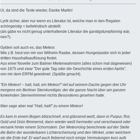
Ui, da sind die Texte wieder, Danke Martin!
Lyrik sicher, aber nur wenn es Literatur ist, welche man in den Regalen
schöngeistig
= belletristisch abstellt.
(als gäbe es nicht genug unterhaltende Literatur die garstigstumpfsinnig wär,
nen?).
Gylden soll auch es, das Meteor.
Wie z.B. heut von mir von Wilhelm Raabe, dessen Hungerpastor sich in jeder
dritten Haushaltsauflösung findet.
Aus einer Novelle zum Baliner Mietenwahnsinn (alles schon mal dagewesen)
von 1875 und zwar "Der gute Tag oder die Geschichte eines ersten Aprils".
von mir dem ERFM gewidmet. (Späßle gmacht).
"Ein Meteor! – halt, halt, ein Meteor!" rief auf seinem Dache gegen drei Uhr
morgens ein Berliner Sternkundiger, der die ganze Nacht über am ganzen
funkelnden Sternenhimmel nichts Besonderes gesehen hatte.
Man sage aber mal "Halt, halt!" zu einem Meteor!
Es kam in einem Bogen blitzschnell, erst glänzend weiß, dann in Purpur, Rot,
Gold und Grün flimmernd, dann wieder weiß hernieder und verschwand oder
versank hinter einem Schornstein. Der Meteorolog berechnete auf der Stelle
die Bahn der wunderbaren Lichterscheinung und den Winkel, unter welchem
sie die Erde traf. Er warf auch fiebernd noch einige Vermutungen kurz aufs