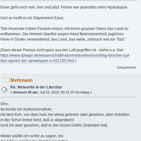
Einer geht noch rein, hier und jetzt. Früher war jedenfalls mehr Apokalypse.
Und so heißt es im Gilgamesch Epos:
"Die Anunnaki hoben Fackeln empor, mit ihrem grausen Glanz das Land zu
entflammen. Die Himmel überfiel wegen Adad Beklommenheit, jegliches
Helle in Düster verwandelnd; das Land, das weite, zerbrach wie ein Topf."
(Dass dieser Passus nicht ganz aus der Luft gegriffen ist - siehe u.a. hier:
https://www.spiegel.de/wissenschaft/natur/meteoriteneinschlag-forscher-auf-
den-spuren-der-apokalypse-a-431230.html
)
Gespeichert
Mettmann
Re: Meteorite in der Literatur
«
Antwort #5 am:
Juli 23, 2019, 00:15:29 Vormittag »
Oho,
da konter ich erzkonservativer,
mit dem Kerl, von dem man nie etwas gelesen oder gesehen, aber trotzdem
in der Schul immer lernt, daß er abgestecht.
(und ich aber gesehen, daß er den Krass Gothic Grabstein hat).
Weiter wüßte ich nichts zu sagen, bis