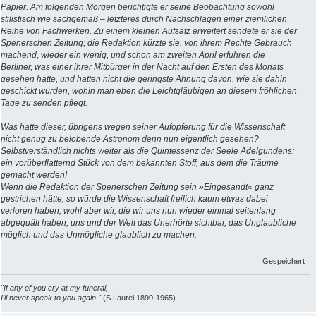
Papier. Am folgenden Morgen berichtigte er seine Beobachtung sowohl
stilistisch wie sachgemäß – letzteres durch Nachschlagen einer ziemlichen
Reihe von Fachwerken. Zu einem kleinen Aufsatz erweitert sendete er sie der
Spenerschen Zeitung; die Redaktion kürzte sie, von ihrem Rechte Gebrauch
machend, wieder ein wenig, und schon am zweiten April erfuhren die
Berliner, was einer ihrer Mitbürger in der Nacht auf den Ersten des Monats
gesehen hatte, und hatten nicht die geringste Ahnung davon, wie sie dahin
geschickt wurden, wohin man eben die Leichtgläubigen an diesem fröhlichen
Tage zu senden pflegt.
Was hatte dieser, übrigens wegen seiner Aufopferung für die Wissenschaft
nicht genug zu belobende Astronom denn nun eigentlich gesehen?
Selbstverständlich nichts weiter als die Quintessenz der Seele Adelgundens:
ein vorüberflatternd Stück von dem bekannten Stoff, aus dem die Träume
gemacht werden!
Wenn die Redaktion der Spenerschen Zeitung sein »Eingesandt« ganz
gestrichen hätte, so würde die Wissenschaft freilich kaum etwas dabei
verloren haben, wohl aber wir, die wir uns nun wieder einmal seitenlang
abgequält haben, uns und der Welt das Unerhörte sichtbar, das Unglaubliche
möglich und das Unmögliche glaublich zu machen.
Gespeichert
"If any of you cry at my funeral,
I'll never speak to you again."
(S.Laurel 1890-1965)