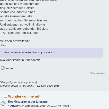
durch tausend Planetenreigen
flog ich zitternden Geistes,
spähte und lauschte hinab
auf die kreisenden Bälle
mit überirdischen Sehnsuchtsinnen.
Und entgegen schwoll mir allewig
aus unzählbarer Lebenden Brüsten:
Auf allen Sternen ist Liebe!
Wus? Ab-schweifend?
Zitat
Aber: Kometen, sind die überhaupt off topic?
Iwo. Aber immer nur her damit!
Gespeichert
"If any of you cry at my funeral,
I'll never speak to you again."
(S.Laurel 1890-1965)
Wunderkammerad
Re: Meteorite in der Literatur
«
Antwort #4 am:
Juli 23, 2019, 00:02:14 Vormittag »