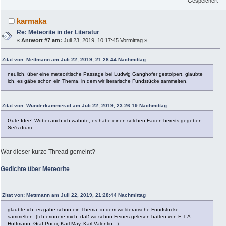
Gespeichert
karmaka
Re: Meteorite in der Literatur
«
Antwort #7 am:
Juli 23, 2019, 10:17:45 Vormittag »
Zitat von: Mettmann am Juli 22, 2019, 21:28:44 Nachmittag
neulich, über eine meteoritische Passage bei Ludwig Ganghofer gestolpert, glaubte
ich, es gäbe schon ein Thema, in dem wir literarische Fundstücke sammelten.
Zitat von: Wunderkammerad am Juli 22, 2019, 23:26:19 Nachmittag
Gute Idee! Wobei auch ich wähnte, es habe einen solchen Faden bereits gegeben.
Sei's drum.
War dieser kurze Thread gemeint?
Gedichte über Meteorite
Zitat von: Mettmann am Juli 22, 2019, 21:28:44 Nachmittag
glaubte ich, es gäbe schon ein Thema, in dem wir literarische Fundstücke
sammelten. (Ich erinnere mich, daß wir schon Feines gelesen hatten von E.T.A.
Hoffmann, Graf Pocci, Karl May, Karl Valentin...)