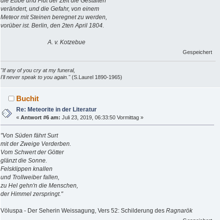
die Ebbe und Flut der Zeit die Gestalten
verändert, und die Gefahr, von einem
Meteor mit Steinen beregnet zu werden,
vorüber ist. Berlin, den 2ten April 1804.
A. v. Kotzebue
Gespeichert
"If any of you cry at my funeral,
I'll never speak to you again."
(S.Laurel 1890-1965)
Buchit
Re: Meteorite in der Literatur
«
Antwort #6 am:
Juli 23, 2019, 06:33:50 Vormittag »
"Von Süden fährt Surt
mit der Zweige Verderben.
Vom Schwert der Götter
glänzt die Sonne.
Felsklippen knallen
und Trollweiber fallen,
zu Hel gehn'n die Menschen,
der Himmel zerspringt."
Völuspa - Der Seherin Weissagung, Vers 52: Schilderung des
Ragnarök