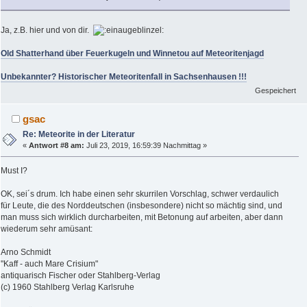
Ja, z.B. hier und von dir.
Old Shatterhand über Feuerkugeln und Winnetou auf Meteoritenjagd
Unbekannter? Historischer Meteoritenfall in Sachsenhausen !!!
Gespeichert
gsac
Re: Meteorite in der Literatur
«
Antwort #8 am:
Juli 23, 2019, 16:59:39 Nachmittag »
Must I?
OK, sei´s drum. Ich habe einen sehr skurrilen Vorschlag, schwer verdaulich
für Leute, die des Norddeutschen (insbesondere) nicht so mächtig sind, und
man muss sich wirklich durcharbeiten, mit Betonung auf arbeiten, aber dann
wiederum sehr amüsant:
Arno Schmidt
"Kaff - auch Mare Crisium"
antiquarisch Fischer oder Stahlberg-Verlag
(c) 1960 Stahlberg Verlag Karlsruhe