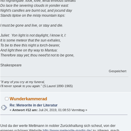
No nightingale: look, love, what envious streaks
Do lace the severing clouds in yonder east:
Night's candles are burnt out, and jocund day
Stands tiptoe on the misty mountain tops:
I must be gone and live, or stay and die.
Juliet: Yon light is not daylight, I know it, I:
It is some meteor that the sun exhales,
To be to thee this night a torch-bearer,
And light thee on thy way to Mantua:
Therefore stay yet; thou need'st not to be gone,
Shakespeare
Gespeichert
"If any of you cry at my funeral,
I'll never speak to you again."
(S.Laurel 1890-1965)
Wunderkammerad
Re: Meteorite in der Literatur
«
Antwort #12 am:
Juli 24, 2019, 01:08:53 Vormittag »
Und da der werte Mettmann in nobler Zurückhaltung sich scheut, von der
eigenen schönen Website
http://www.meteorite-martin.de/
zu zitieren, mach