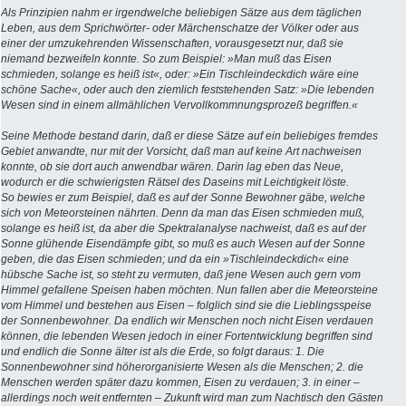
Als Prinzipien nahm er irgendwelche beliebigen Sätze aus dem täglichen
Leben, aus dem Sprichwörter- oder Märchenschatze der Völker oder aus
einer der umzukehrenden Wissenschaften, vorausgesetzt nur, daß sie
niemand bezweifeln konnte. So zum Beispiel: »Man muß das Eisen
schmieden, solange es heiß ist«, oder: »Ein Tischleindeckdich wäre eine
schöne Sache«, oder auch den ziemlich feststehenden Satz: »Die lebenden
Wesen sind in einem allmählichen Vervollkommnungsprozeß begriffen.«
Seine Methode bestand darin, daß er diese Sätze auf ein beliebiges fremdes
Gebiet anwandte, nur mit der Vorsicht, daß man auf keine Art nachweisen
konnte, ob sie dort auch anwendbar wären. Darin lag eben das Neue,
wodurch er die schwierigsten Rätsel des Daseins mit Leichtigkeit löste.
So bewies er zum Beispiel, daß es auf der Sonne Bewohner gäbe, welche
sich von Meteorsteinen nährten. Denn da man das Eisen schmieden muß,
solange es heiß ist, da aber die Spektralanalyse nachweist, daß es auf der
Sonne glühende Eisendämpfe gibt, so muß es auch Wesen auf der Sonne
geben, die das Eisen schmieden; und da ein »Tischleindeckdich« eine
hübsche Sache ist, so steht zu vermuten, daß jene Wesen auch gern vom
Himmel gefallene Speisen haben möchten. Nun fallen aber die Meteorsteine
vom Himmel und bestehen aus Eisen – folglich sind sie die Lieblingsspeise
der Sonnenbewohner. Da endlich wir Menschen noch nicht Eisen verdauen
können, die lebenden Wesen jedoch in einer Fortentwicklung begriffen sind
und endlich die Sonne älter ist als die Erde, so folgt daraus: 1. Die
Sonnenbewohner sind höherorganisierte Wesen als die Menschen; 2. die
Menschen werden später dazu kommen, Eisen zu verdauen; 3. in einer –
allerdings noch weit entfernten – Zukunft wird man zum Nachtisch den Gästen