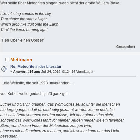
Wer sollte über Meteoriten singen, wenn nicht der große William Blake:
Like blazing comets in the sky,
That shake the stars of light,
Which drop like fruit onto the Earth
Thro' the fierce burning light
*Herr Ober, einen Obstler*
Gespeichert
Mettmann
Re: Meteorite in der Literatur
«
Antwort #14 am:
Juli 24, 2019, 01:24:16 Vormittag »
....die Website, die seit 1998 unverändert.....
von Kobell weitergedacht paßt ganz gut:
Luther und Calvin glauben, das Wort Gottes sei so unter die Menschen
niedergegangen, daß es eindeutig gekannt werden könne und also
ausschließend vertreten werden müsse, ich aber glaube das nicht,
sondern das Wort Gottes fährt vor meinen Augen nieder wie ein fallender
Stern, von dessen Feuer der Meteorstein zeugen wird,
ohne es mir aufleuchten zu machen, und ich selber kann nur das Licht
bezeugen,