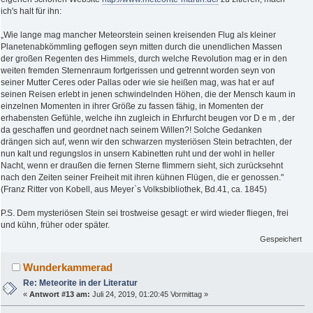
ich's halt für ihn:
„Wie lange mag mancher Meteorstein seinen kreisenden Flug als kleiner
Planetenabkömmling geflogen seyn mitten durch die unendlichen Massen
der großen Regenten des Himmels, durch welche Revolution mag er in den
weiten fremden Sternenraum fortgerissen und getrennt worden seyn von
seiner Mutter Ceres oder Pallas oder wie sie heißen mag, was hat er auf
seinen Reisen erlebt in jenen schwindelnden Höhen, die der Mensch kaum in
einzelnen Momenten in ihrer Größe zu fassen fähig, in Momenten der
erhabensten Gefühle, welche ihn zugleich in Ehrfurcht beugen vor D e m , der
da geschaffen und geordnet nach seinem Willen?! Solche Gedanken
drängen sich auf, wenn wir den schwarzen mysteriösen Stein betrachten, der
nun kalt und regungslos in unsern Kabinetten ruht und der wohl in heller
Nacht, wenn er draußen die fernen Sterne flimmern sieht, sich zurücksehnt
nach den Zeiten seiner Freiheit mit ihren kühnen Flügen, die er genossen."
(Franz Ritter von Kobell, aus Meyer`s Volksbibliothek, Bd.41, ca. 1845)
P.S. Dem mysteriösen Stein sei trostweise gesagt: er wird wieder fliegen, frei
und kühn, früher oder später.
Gespeichert
Wunderkammerad
Re: Meteorite in der Literatur
«
Antwort #13 am:
Juli 24, 2019, 01:20:45 Vormittag »