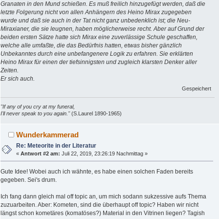
Granaten in den Mund schießen. Es muß freilich hinzugefügt werden, daß die
letzte Folgerung nicht von allen Anhängern des Heino Mirax zugegeben
wurde und daß sie auch in der Tat nicht ganz unbedenklich ist; die Neu-
Miraxianer, die sie leugnen, haben möglicherweise recht. Aber auf Grund der
beiden ersten Sätze hatte sich Mirax eine zuverlässige Schule geschaffen,
welche alle umfaßte, die das Bedürfnis hatten, etwas bisher gänzlich
Unbekanntes durch eine unbefangenere Logik zu erfahren. Sie erklärten
Heino Mirax für einen der tiefsinnigsten und zugleich klarsten Denker aller
Zeiten.
Er sich auch.
Gespeichert
"If any of you cry at my funeral,
I'll never speak to you again."
(S.Laurel 1890-1965)
Wunderkammerad
Re: Meteorite in der Literatur
«
Antwort #2 am:
Juli 22, 2019, 23:26:19 Nachmittag »
Gute Idee! Wobei auch ich wähnte, es habe einen solchen Faden bereits
gegeben. Sei's drum.
Ich fang dann gleich mal off topic an, um mich sodann sukzessive aufs Thema
zuzuarbeiten. Aber: Kometen, sind die überhaupt off topic? Haben wir nicht
längst schon kometäres (komatöses?) Material in den Vitrinen liegen? Tagish