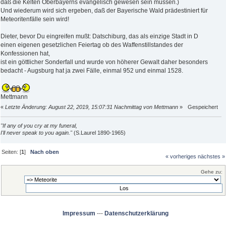
daß die Kelten Oberbayerns evangelisch gewesen sein müssen.)
Und wiederum wird sich ergeben, daß der Bayerische Wald prädestiniert für
Meteoritenfälle sein wird!
Dieter, bevor Du eingreifen mußt: Datschiburg, das als einzige Stadt in D
einen eigenen gesetzlichen Feiertag ob des Waffenstillstandes der
Konfessionen hat,
ist ein göttlicher Sonderfall und wurde von höherer Gewalt daher besonders
bedacht - Augsburg hat ja zwei Fälle, einmal 952 und einmal 1528.
Mettmann
«
Letzte Änderung: August 22, 2019, 15:07:31 Nachmittag von Mettmann
»
Gespeichert
"If any of you cry at my funeral,
I'll never speak to you again."
(S.Laurel 1890-1965)
Seiten: [
1
]
Nach oben
« vorheriges
nächstes »
Gehe zu:
Impressum
---
Datenschutzerklärung