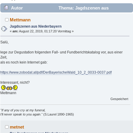
Autor
Thema: Jagdszenen aus
Niederbayern (Gelesen 4007 mal)
Mettmann
Jagdszenen aus Niederbayern
«
am:
August 22, 2019, 01:17:20 Vormittag »
Salü,
lege zur Degustation folgenden Fall- und Fundberichtskatalog vor, aus einer
Zeit,
als es noch kein Internet gab:
https://www.zobodat.at/pdf/DerBayerischeWald_10_2_0033-0037.pdf
Interessant, nicht?
Mettmann
Gespeichert
"If any of you cry at my funeral,
I'll never speak to you again."
(S.Laurel 1890-1965)
metnet