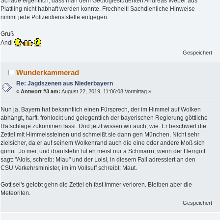
Schade eigentlich, dass man dem Geologiestudenten Andreas Weber aus
Plattling nicht habhaft werden konnte. Frechheit! Sachdienliche Hinweise
nimmt jede Polizeidienststelle entgegen.
Gruß
Andi
Gespeichert
Wunderkammerad
Re: Jagdszenen aus Niederbayern
«
Antwort #3 am:
August 22, 2019, 11:06:08 Vormittag »
Nun ja, Bayern hat bekanntlich einen Fürsprech, der im Himmel auf Wolken
abhängt, harft. frohlockt und gelegentlich der bayerischen Regierung göttliche
Ratschläge zukommen lässt. Und jetzt wissen wir auch, wie. Er beschwert die
Zettel mit Himmelssteinen und schmeißt sie dann gen München. Nicht sehr
zielsicher, da er auf seinem Wolkenrand auch die eine oder andere Moß sich
gönnt. Jo mei, und draufstehn tut eh meist nur a Schmarrn, wenn der Herrgott
sagt: "Alois, schreib: Miau" und der Loisl, in diesem Fall adressiert an den
CSU Verkehrsminister, im im Vollsuff schreibt: Maut.
Gott sei's gelobt gehn die Zettel eh fast immer verloren. Bleiben aber die
Meteoriten.
Gespeichert