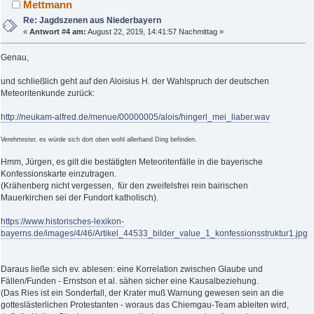
Mettmann
Re: Jagdszenen aus Niederbayern
«
Antwort #4 am:
August 22, 2019, 14:41:57 Nachmittag »
Genau,
und schließlich geht auf den Aloisius H. der Wahlspruch der deutschen
Meteoritenkunde zurück:
http://neukam-alfred.de/menue/00000005/alois/hingerl_mei_liaber.wav
Verehrtester, es würde sich dort oben wohl allerhand Ding befinden.
Hmm, Jürgen, es gilt die bestätigten Meteoritenfälle in die bayerische
Konfessionskarte einzutragen.
(Krähenberg nicht vergessen, für den zweifelsfrei rein bairischen
Mauerkirchen sei der Fundort katholisch).
https://www.historisches-lexikon-
bayerns.de/images/4/46/Artikel_44533_bilder_value_1_konfessionsstruktur1.jpg
Daraus ließe sich ev. ablesen: eine Korrelation zwischen Glaube und
Fällen/Funden - Ernstson et al. sähen sicher eine Kausalbeziehung.
(Das Ries ist ein Sonderfall, der Krater muß Warnung gewesen sein an die
gotteslästerlichen Protestanten - woraus das Chiemgau-Team ableiten wird,