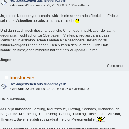
Re: Jagdszenen aus Niederbayern
«
Antwort #1 am:
August 22, 2019, 08:08:10 Vormittag »
Ja, dieses Niederbayern scheint wirklich ein spannendes Fleckchen Erde zu
sein, das Meteoriten geradezu magisch anzieht
Und dann auch noch dieser angebliche Chiemgau-Impakt, aber der zählt
geografisch wohl schon zu Oberbayern. Vielleicht liegt es daran, dass
Menschen in erzkatholischen Landen eine besondere Beziehung zu
himmelwärtigen Dingen haben. Den Autoren des Beitrags - Fritz Pfaffl -
kannte ich nicht, aber immerhin hat er einen Wikipedia-Eintrag.
Jürgen
Gespeichert
ironsforever
Re: Jagdszenen aus Niederbayern
«
Antwort #2 am:
August 22, 2019, 08:23:09 Vormittag »
Hallo Mettmann,
das ist ja unfassbar: Bamling, Kreuzstraße, Grotting, Seebach, Michaelsbuch,
Bergkirche, Mietraching, Ulrichsberg, Grafling, Plattling, Hirschhofen, Arnstorf,
Thyrnau... Bayern ist definitiv prädestiniert für Meteoritenfälle