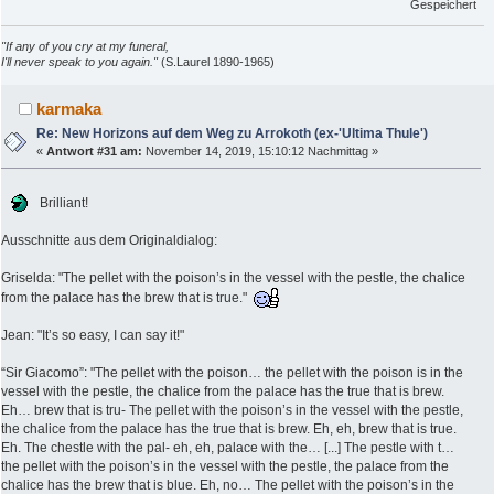
Gespeichert
"If any of you cry at my funeral,
I'll never speak to you again."
(S.Laurel 1890-1965)
karmaka
Re: New Horizons auf dem Weg zu Arrokoth (ex-'Ultima Thule')
«
Antwort #31 am:
November 14, 2019, 15:10:12 Nachmittag »
Brilliant!
Ausschnitte aus dem Originaldialog:
Griselda: "The pellet with the poison’s in the vessel with the pestle, the chalice
from the palace has the brew that is true."
Jean: "It’s so easy, I can say it!"
“Sir Giacomo”: "The pellet with the poison… the pellet with the poison is in the
vessel with the pestle, the chalice from the palace has the true that is brew.
Eh… brew that is tru- The pellet with the poison’s in the vessel with the pestle,
the chalice from the palace has the true that is brew. Eh, eh, brew that is true.
Eh. The chestle with the pal- eh, eh, palace with the… [...] The pestle with t…
the pellet with the poison’s in the vessel with the pestle, the palace from the
chalice has the brew that is blue. Eh, no… The pellet with the poison’s in the