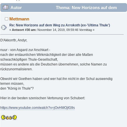
Autor
Thema: New Horizons auf dem
Weg zu Arrokoth (ex-'Ultima Thule') (Gelesen 12066 mal)
Mettmann
Re: New Horizons auf dem Weg zu Arrokoth (ex-'Ultima Thule')
«
Antwort #30 am:
November 14, 2019, 09:59:46 Vormittag »
D'Akkorrth, Andyr,
nuur - von Asgard zur Arschkart -
nach der erstaunlichen Wirkmächtigkeit der über alle Maßen
schwachköpfigen Thule-Gesellschaft,
müssen es andere als die Deutschen übernehmen, solche Namen zu
rückzunormalisieren.
Obwohl wir Goethen haben und wer hat ihn nicht in der Schul auswendig
lernen müssen,
den "König in Thule"?
Hier in der besten szenischen Vertonung von Schubert:
https://www.youtube.com/watch?v=jOvHMOjIG9s