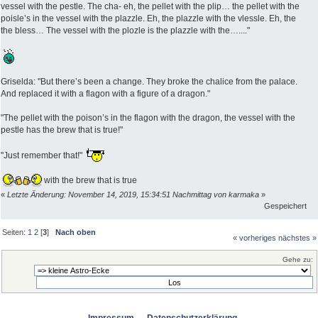
vessel with the pestle. The cha- eh, the pellet with the plip… the pellet with the
poisle’s in the vessel with the plazzle. Eh, the plazzle with the vlessle. Eh, the
the bless… The vessel with the plozle is the plazzle with the…...."
Griselda: "But there’s been a change. They broke the chalice from the palace.
And replaced it with a flagon with a figure of a dragon."
"The pellet with the poison’s in the flagon with the dragon, the vessel with the
pestle has the brew that is true!"
"Just remember that!"
with the brew that is true
«
Letzte Änderung: November 14, 2019, 15:34:51 Nachmittag von karmaka
»
Gespeichert
Seiten:
1
2
[
3
]
Nach oben
« vorheriges
nächstes »
Gehe zu: