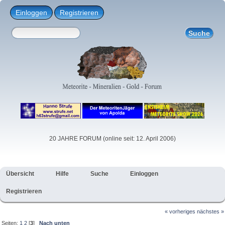
Einloggen
Registrieren
20 JAHRE FORUM (online seit: 12. April 2006)
Übersicht
Hilfe
Suche
Einloggen
Registrieren
« vorheriges
nächstes »
Seiten:
1
2
[
3
]
Nach unten