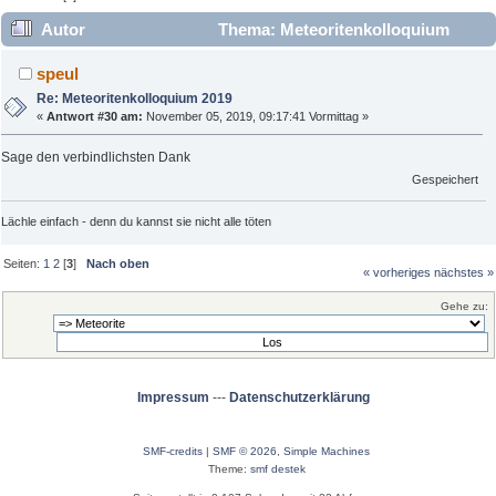
Autor
Thema: Meteoritenkolloquium
2019 (Gelesen 13069 mal)
speul
Re: Meteoritenkolloquium 2019
«
Antwort #30 am:
November 05, 2019, 09:17:41 Vormittag »
Sage den verbindlichsten Dank
Gespeichert
Lächle einfach - denn du kannst sie nicht alle töten
Seiten:
1
2
[
3
]
Nach oben
« vorheriges
nächstes »
Gehe zu:
Impressum
---
Datenschutzerklärung
SMF-credits
|
SMF © 2026
,
Simple Machines
Theme:
smf destek