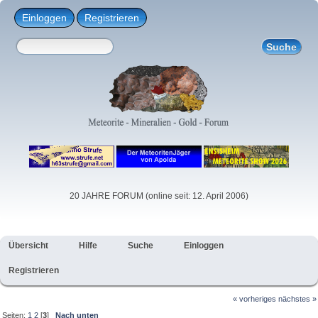
Einloggen
Registrieren
20 JAHRE FORUM (online seit: 12. April 2006)
Übersicht
Hilfe
Suche
Einloggen
Registrieren
« vorheriges
nächstes »
Seiten:
1
2
[
3
]
Nach unten