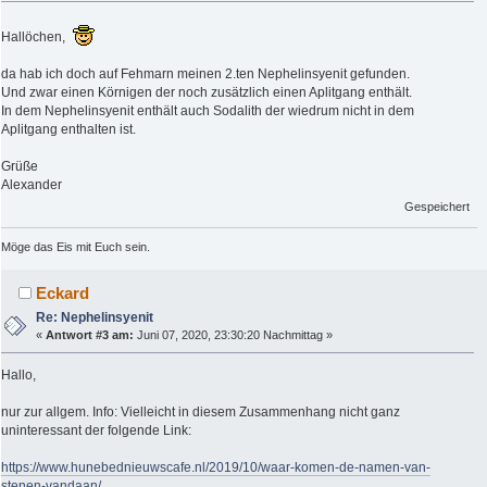
Hallöchen,
da hab ich doch auf Fehmarn meinen 2.ten Nephelinsyenit gefunden.
Und zwar einen Körnigen der noch zusätzlich einen Aplitgang enthält.
In dem Nephelinsyenit enthält auch Sodalith der wiedrum nicht in dem
Aplitgang enthalten ist.
Grüße
Alexander
Gespeichert
Möge das Eis mit Euch sein.
Eckard
Re: Nephelinsyenit
«
Antwort #3 am:
Juni 07, 2020, 23:30:20 Nachmittag »
Hallo,
nur zur allgem. Info: Vielleicht in diesem Zusammenhang nicht ganz
uninteressant der folgende Link:
https://www.hunebednieuwscafe.nl/2019/10/waar-komen-de-namen-van-
stenen-vandaan/