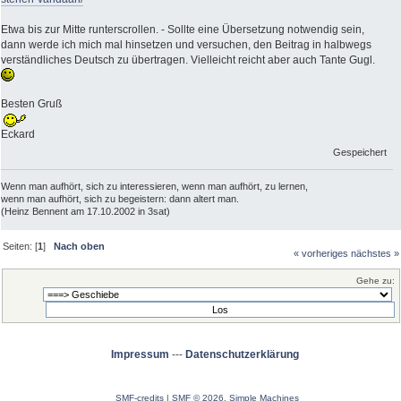
Etwa bis zur Mitte runterscrollen. - Sollte eine Übersetzung notwendig sein,
dann werde ich mich mal hinsetzen und versuchen, den Beitrag in halbwegs
verständliches Deutsch zu übertragen. Vielleicht reicht aber auch Tante Gugl.
Besten Gruß
Eckard
Gespeichert
Wenn man aufhört, sich zu interessieren, wenn man aufhört, zu lernen,
wenn man aufhört, sich zu begeistern: dann altert man.
(Heinz Bennent am 17.10.2002 in 3sat)
Seiten: [
1
]
Nach oben
« vorheriges
nächstes »
Gehe zu:
Impressum
---
Datenschutzerklärung
SMF-credits
|
SMF © 2026
,
Simple Machines