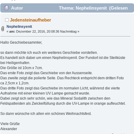
Autor
Thema: Nephelinsyenit (Gelesen
3598 mal)
Jedensteinaufheber
Nephelinsyenit
«
am:
Dezember 22, 2016, 20:08:36 Nachmittag »
Hallo Geschiebesammler,
so dann möchte ich euch ein weiteres Geschiebe vorstellen.
Es handelt sich dabei um einen Nephelinsyenit. Der Fundort ist die Steilküste
bei Heiligenhafen.
Die Größe ist 10cm x 7cm.
Das erste Foto zeigt das Geschiebe von der Aussenseite.
Das zweite zeigt die polierte Seite. Das Rechteck entspricht dem dritten Foto
ca 2,5cm x 1,2cm.
Das dritte Foto zeigt das Geschiebe im normalen Licht, während die vierte
Aufnahme mit einer kleinen UV Lampe gemacht wurde.
Dabei zeigt sich sehr schön, wie das Mineral Sodalith zwischen den
Feldspatleisten als Zwickelfüllung durch die UV-Lampe in orange aufleuchtet.
So dann wünsche ich allen ein schönes Weihnachtsfest.
Viele Grüße
Alexander