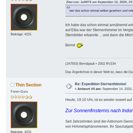
Zitat von: JaH073 am September 12, 2020, 15
wer das schon einmal selber gesehen und er
Ich habe das schon einmal annähernd erleb
auf Elba war der Sternenhimmel im Verglei
Beiträge: 4231
Sternbilder erkannte ... und dann die Milc
Bernd
(247553) Berndpauli = 2002 RV234
Das Ärgerlichste in dieser Welt ist, dass die D
Re: Expedition Sternenhimmel
Thin Section
«
Antwort #4 am:
September 14, 2020, 
Foren-Guru
Heute, 19:10 Uhr, ist es wieder soweit auf
Zur Sonnenfinsternis nach Indo
Seit Jahrzehnten sind der Astronom Gern
von Himmelsphänomenen. Ihr Spezialgebiet:
Beiträge: 4231