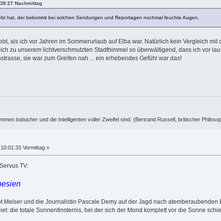
:38:27 Nachmittag
lebt hat, der bekommt bei solchen Sendungen und Reportagen nochmal feuchte Augen.
t, als ich vor Jahren im Sommerurlaub auf Elba war. Natürlich kein Vergleich mit
ch zu unserem lichtverschmutzten Stadthimmel so überwältigend, dass ich vor laut
hstrasse, sie war zum Greifen nah ... ein erhebendes Gefühl war das!
ummen todsicher und die Intelligenten voller Zweifel sind. (Bertrand Russell, britischer Philos
10:01:33 Vormittag »
 Servus TV:
nesien
ot Meiser und die Journalistin Pascale Demy auf der Jagd nach atemberaubenden 
 die totale Sonnenfinsternis, bei der sich der Mond komplett vor die Sonne schie