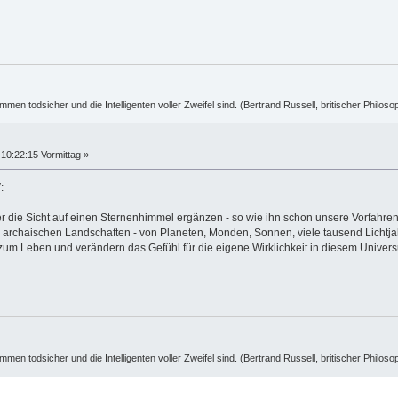
ummen todsicher und die Intelligenten voller Zweifel sind. (Bertrand Russell, britischer Philos
10:22:15 Vormittag »
:
er die Sicht auf einen Sternenhimmel ergänzen - so wie ihn schon unsere Vorfahre
archaischen Landschaften - von Planeten, Monden, Sonnen, viele tausend Lichtja
zum Leben und verändern das Gefühl für die eigene Wirklichkeit in diesem Univer
ummen todsicher und die Intelligenten voller Zweifel sind. (Bertrand Russell, britischer Philos