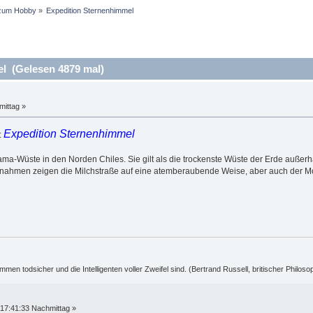
zum Hobby
»
Expedition Sternenhimmel
l (Gelesen 4879 mal)
mittag »
Expedition Sternenhimmel
:
acama-Wüste in den Norden Chiles. Sie gilt als die trockenste Wüste der Erde außer
ahmen zeigen die Milchstraße auf eine atemberaubende Weise, aber auch der Mon
ummen todsicher und die Intelligenten voller Zweifel sind. (Bertrand Russell, britischer Philos
17:41:33 Nachmittag »