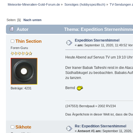
Meteorite-Mineralien-Gold-Forum.de
»
Sonstiges (hobbyspezifisch)
»
TV-Sendungen 
Seiten: [
1
]
Nach unten
Autor
Thema: Expedition Sternenhimme
Expedition Sternenhimmel
Thin Section
«
am:
September 11, 2020, 11:49:52 Vor
Foren-Guru
Heute Abend auf Servus TV um 19:10 Uhr
Der Iraner Babak Tafreshi reist in die At
Südhalbkugel zu beobachten. Babaks Aufn
zu tanzen.
Bernd
Beiträge: 4231
(247553) Berndpauli = 2002 RV234
Das Ärgerlichste in dieser Welt ist, dass die D
Re: Expedition Sternenhimmel
Sikhote
«
Antwort #1 am:
September 11, 2020, 