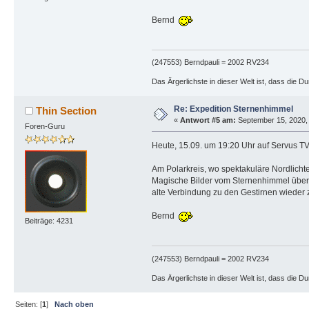
Bernd
(247553) Berndpauli = 2002 RV234
Das Ärgerlichste in dieser Welt ist, dass die D
Re: Expedition Sternenhimmel
Thin Section
«
Antwort #5 am:
September 15, 2020, 
Foren-Guru
Heute, 15.09. um 19:20 Uhr auf Servus TV
Am Polarkreis, wo spektakuläre Nordlicht
Magische Bilder vom Sternenhimmel über 
alte Verbindung zu den Gestirnen wieder 
Bernd
Beiträge: 4231
(247553) Berndpauli = 2002 RV234
Das Ärgerlichste in dieser Welt ist, dass die D
Seiten: [
1
]
Nach oben