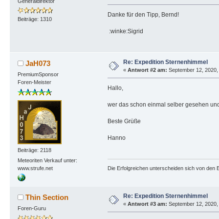
Generaldirektor
Danke für den Tipp, Bernd!
Beiträge: 1310
:winke:Sigrid
Re: Expedition Sternenhimmel
JaH073
«
Antwort #2 am:
September 12, 2020, 
PremiumSponsor
Foren-Meister
Hallo,
wer das schon einmal selber gesehen un
Beste Grüße
Hanno
Beiträge: 2118
Meteoriten Verkauf unter:
Die Erfolgreichen unterscheiden sich von den E
www.strufe.net
Re: Expedition Sternenhimmel
Thin Section
«
Antwort #3 am:
September 12, 2020, 
Foren-Guru