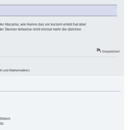
 der Atacama, wie Hanno das vor kurzem erlebt hat aber
er Sternen teilweise nicht einmal mehr die üblichen
Gespeichert
oph und Mathematiker).
Bildern
bt.