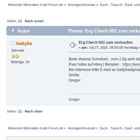
Meteorite-Mineralien-Gold-Forum.de
»
Anzeigen/Inserate
»
Such-, Tausch-, Kauf- un
Seiten: [
1
]
Nach unten
Autor
Thema: Erg Chech 002 zum verka
Erg Chech 002 zum verkaufen
baitylia
«
am:
Juli 27, 2020, 08:55:08 Vormittag 
Sekretär
Biete diverse Scheiben, vom 2.9g sehr dün
Beiträge: 34
Paar habe auf ebey,( Beispiel :
https://w
Bei Interesse bitte E-mail an baityliaatgma
Grüße
Gregor
Gregor
Seiten: [
1
]
Nach oben
Meteorite-Mineralien-Gold-Forum.de
»
Anzeigen/Inserate
»
Such-, Tausch-, Kauf- un