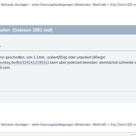
d Verkaufs-Anzeigen - siehe Nutzungsbedingungen
(Moderator:
MetGold
) »
Erg Chech 002 z
ufen (Gelesen 1891 mal)
»
n geschnitten, von 1.1mm, poliert(85/g) oder unpoliert (80e/gr)
ww.ebay.de/itm/324241319531
) kann aber jederzeit beenden, demnächst schneide a
il.com
d Verkaufs-Anzeigen - siehe Nutzungsbedingungen
(Moderator:
MetGold
) »
Erg Chech 002 z