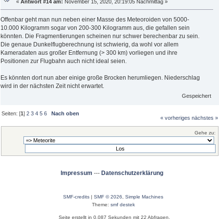
«
Antwort #14 am:
November 15, 2020, 20:19:05 Nachmittag »
Offenbar geht man nun neben einer Masse des Meteoroiden von 5000-
10.000 Kilogramm sogar von 200-300 Kilogramm aus, die gefallen sein
könnten. Die Fragmentierungen scheinen nur schwer berechenbar zu sein.
Die genaue Dunkelflugberechnung ist schwierig, da wohl vor allem
Kameradaten aus großer Entfernung (> 300 km) vorliegen und ihre
Positionen zur Flugbahn auch nicht ideal seien.
Es könnten dort nun aber einige große Brocken herumliegen. Niederschlag
wird in der nächsten Zeit nicht erwartet.
Gespeichert
Seiten: [
1
]
2
3
4
5
6
Nach oben
« vorheriges
nächstes »
Gehe zu:
Impressum
---
Datenschutzerklärung
SMF-credits
|
SMF © 2026
,
Simple Machines
Theme:
smf destek
Seite erstellt in 0.087 Sekunden mit 22 Abfragen.