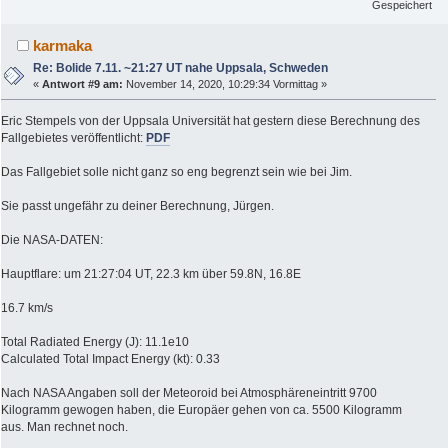
Gespeichert
karmaka
Re: Bolide 7.11. ~21:27 UT nahe Uppsala, Schweden
«
Antwort #9 am:
November 14, 2020, 10:29:34 Vormittag »
Eric Stempels von der Uppsala Universität hat gestern diese Berechnung des
Fallgebietes veröffentlicht:
PDF
Das Fallgebiet solle nicht ganz so eng begrenzt sein wie bei Jim.
Sie passt ungefähr zu deiner Berechnung, Jürgen.
Die NASA-DATEN:
Hauptflare: um 21:27:04 UT, 22.3 km über 59.8N, 16.8E
16.7 km/s
Total Radiated Energy (J): 11.1e10
Calculated Total Impact Energy (kt): 0.33
Nach NASA Angaben soll der Meteoroid bei Atmosphäreneintritt 9700
Kilogramm gewogen haben, die Europäer gehen von ca. 5500 Kilogramm
aus. Man rechnet noch.