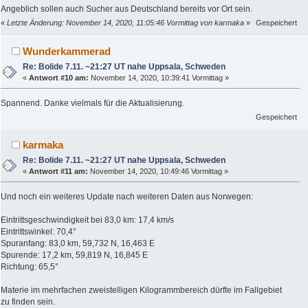
Angeblich sollen auch Sucher aus Deutschland bereits vor Ort sein.
«
Letzte Änderung: November 14, 2020, 11:05:46 Vormittag von karmaka
»
Gespeichert
Wunderkammerad
Re: Bolide 7.11. ~21:27 UT nahe Uppsala, Schweden
«
Antwort #10 am:
November 14, 2020, 10:39:41 Vormittag »
Spannend. Danke vielmals für die Aktualisierung.
Gespeichert
karmaka
Re: Bolide 7.11. ~21:27 UT nahe Uppsala, Schweden
«
Antwort #11 am:
November 14, 2020, 10:49:46 Vormittag »
Und noch ein weiteres Update nach weiteren Daten aus Norwegen:
Eintrittsgeschwindigkeit bei 83,0 km: 17,4 km/s
Eintrittswinkel: 70,4°
Spuranfang: 83,0 km, 59,732 N, 16,463 E
Spurende: 17,2 km, 59,819 N, 16,845 E
Richtung: 65,5°
Materie im mehrfachen zweistelligen Kilogrammbereich dürfte im Fallgebiet
zu finden sein.