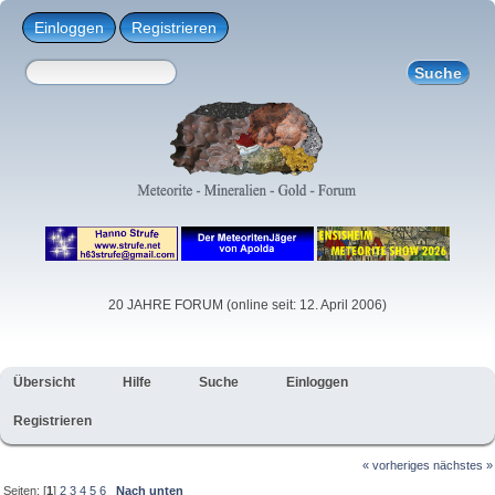
Einloggen
Registrieren
20 JAHRE FORUM (online seit: 12. April 2006)
Übersicht
Hilfe
Suche
Einloggen
Registrieren
« vorheriges
nächstes »
Seiten: [
1
]
2
3
4
5
6
Nach unten