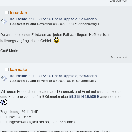
Gespeichert
locastan
Re: Bolide 7.11. ~21:27 UT nahe Uppsala, Schweden
«
Antwort #1 am:
November 08, 2020, 14:05:42 Nachmittag »
Da wird bei diesen Eckdaten auf jeden Fall was liegen! Hoffe es ist in
halbwegs zugänglichem Gebiet.
Gruß Mario.
Gespeichert
karmaka
Re: Bolide 7.11. ~21:27 UT nahe Uppsala, Schweden
«
Antwort #2 am:
November 09, 2020, 08:10:52 Vormittag »
Mit neuen Beobachtungsdaten aus Dänemark und Finnland wird nun sogar
eine Endhöhe von nur 15,9 Kilometer über
59,815 N 16,586 E
angenommen.
Zugrichtung: 29,1° NNE
Eintrittswinkel: 82,5°
Eintrittsgeschwindigkeit bei 88,1 km: 23,9 km/s
Das Gebiet südlich bis südöstlich von Sala, Västmanlands län könnte