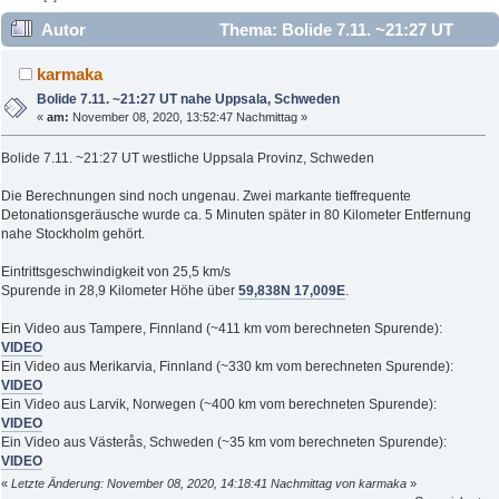
Autor
Thema: Bolide 7.11. ~21:27 UT
nahe Uppsala, Schweden (Gelesen 36629 mal)
karmaka
Bolide 7.11. ~21:27 UT nahe Uppsala, Schweden
«
am:
November 08, 2020, 13:52:47 Nachmittag »
Bolide 7.11. ~21:27 UT westliche Uppsala Provinz, Schweden
Die Berechnungen sind noch ungenau. Zwei markante tieffrequente
Detonationsgeräusche wurde ca. 5 Minuten später in 80 Kilometer Entfernung
nahe Stockholm gehört.
Eintrittsgeschwindigkeit von 25,5 km/s
Spurende in 28,9 Kilometer Höhe über
59,838N 17,009E
.
Ein Video aus Tampere, Finnland (~411 km vom berechneten Spurende):
VIDEO
Ein Video aus Merikarvia, Finnland (~330 km vom berechneten Spurende):
VIDEO
Ein Video aus Larvik, Norwegen (~400 km vom berechneten Spurende):
VIDEO
Ein Video aus Västerås, Schweden (~35 km vom berechneten Spurende):
VIDEO
«
Letzte Änderung: November 08, 2020, 14:18:41 Nachmittag von karmaka
»