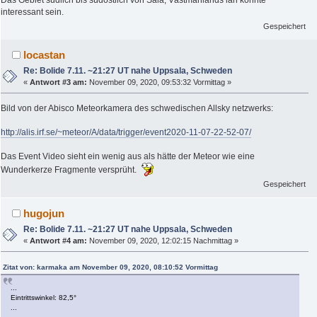
interessant sein.
Gespeichert
locastan
Re: Bolide 7.11. ~21:27 UT nahe Uppsala, Schweden
«
Antwort #3 am:
November 09, 2020, 09:53:32 Vormittag »
Bild von der Abisco Meteorkamera des schwedischen Allsky netzwerks:
http://alis.irf.se/~meteor/A/data/trigger/event2020-11-07-22-52-07/
Das Event Video sieht ein wenig aus als hätte der Meteor wie eine
Wunderkerze Fragmente versprüht.
Gespeichert
hugojun
Re: Bolide 7.11. ~21:27 UT nahe Uppsala, Schweden
«
Antwort #4 am:
November 09, 2020, 12:02:15 Nachmittag »
Zitat von: karmaka am November 09, 2020, 08:10:52 Vormittag
...
Eintrittswinkel: 82,5°
...