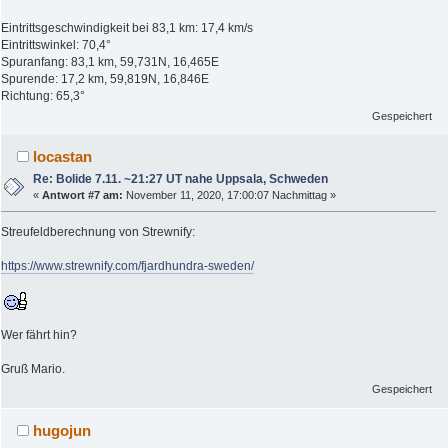
Eintrittsgeschwindigkeit bei 83,1 km: 17,4 km/s
Eintrittswinkel: 70,4°
Spuranfang: 83,1 km, 59,731N, 16,465E
Spurende: 17,2 km, 59,819N, 16,846E
Richtung: 65,3°
Gespeichert
locastan
Re: Bolide 7.11. ~21:27 UT nahe Uppsala, Schweden
«
Antwort #7 am:
November 11, 2020, 17:00:07 Nachmittag »
Streufeldberechnung von Strewnify:
https://www.strewnify.com/fjardhundra-sweden/
Wer fährt hin?
Gruß Mario.
Gespeichert
hugojun