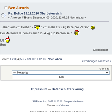
Ben Austria
Re: Bolide 19.11.2020 Oberösterreich
«
Antwort #59 am:
Dezember 03, 2020, 21:07:15 Nachmittag »
...aber Vorsicht Herbert -
nicht mehr als 2 kg Pilze pro Person
Bei Meteorite dürfen es auch 2 - 4 kg pro Person sein
.
LG
Ben
Gespeichert
Seiten:
1
2
3
[
4
]
5
6
7
8
9
10
11
12
13
Nach oben
« vorheriges
nächstes »
Gehe zu:
Impressum
---
Datenschutzerklärung
SMF-credits
|
SMF © 2026
,
Simple Machines
Theme:
smf destek
Seite erstellt in 0.146 Sekunden mit 23 Abfragen.