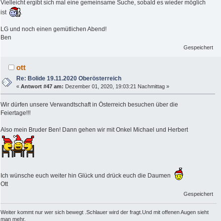
Vielleicht ergibt sich mal eine gemeinsame Suche, sobald es wieder möglich
ist
.
LG und noch einen gemütlichen Abend!
Ben
Gespeichert
ott
Re: Bolide 19.11.2020 Oberösterreich
«
Antwort #47 am:
Dezember 01, 2020, 19:03:21 Nachmittag »
Wir dürfen unsere Verwandtschaft in Österreich besuchen über die
Feiertage!!!
Also mein Bruder Ben! Dann gehen wir mit Onkel Michael und Herbert
Ich wünsche euch weiter hin Glück und drück euch die Daumen
Ott
Gespeichert
Weiter kommt nur wer sich bewegt .Schlauer wird der fragt.Und mit offenen Augen sieht
man mehr.