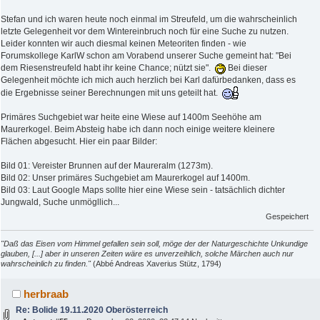
Stefan und ich waren heute noch einmal im Streufeld, um die wahrscheinlich
letzte Gelegenheit vor dem Wintereinbruch noch für eine Suche zu nutzen.
Leider konnten wir auch diesmal keinen Meteoriten finden - wie
Forumskollege KarlW schon am Vorabend unserer Suche gemeint hat: "Bei
dem Riesenstreufeld habt ihr keine Chance; nützt sie".
Bei dieser
Gelegenheit möchte ich mich auch herzlich bei Karl dafürbedanken, dass es
die Ergebnisse seiner Berechnungen mit uns geteilt hat.
Primäres Suchgebiet war heite eine Wiese auf 1400m Seehöhe am
Maurerkogel. Beim Absteig habe ich dann noch einige weitere kleinere
Flächen abgesucht. Hier ein paar Bilder:
Bild 01: Vereister Brunnen auf der Maureralm (1273m).
Bild 02: Unser primäres Suchgebiet am Maurerkogel auf 1400m.
Bild 03: Laut Google Maps sollte hier eine Wiese sein - tatsächlich dichter
Jungwald, Suche unmögllich...
Gespeichert
"Daß das Eisen vom Himmel gefallen sein soll, möge der der Naturgeschichte Unkundige
glauben, [...] aber in unseren Zeiten wäre es unverzeihlich, solche Märchen auch nur
wahrscheinlich zu finden."
(Abbé Andreas Xaverius Stütz, 1794)
herbraab
Re: Bolide 19.11.2020 Oberösterreich