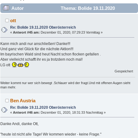
Autor
Thema: Bolide 19.11.2020
Oberösterreich (Gelesen 80635 mal)
ott
Re: Bolide 19.11.2020 Oberösterreich
«
Antwort #45 am:
Dezember 01, 2020, 07:29:23 Vormittag »
Kann mich andi nur anschließen! Danke!!!
Und ganz viel Glück für die nächste Aktion!!!
Im bayrischen Wald sind heut Nacht schon flocken gefallen .
Aber vielleicht schafft ihr es ja trotzdem noch mal!
LG ott
Gespeichert
Weiter kommt nur wer sich bewegt .Schlauer wird der fragt.Und mit offenen Augen sieht
man mehr.
Ben Austria
Re: Bolide 19.11.2020 Oberösterreich
«
Antwort #46 am:
Dezember 01, 2020, 18:31:33 Nachmittag »
Danke Andi, danke Ott,
"heute ist nicht alle Tage! Wir kommen wieder - keine Frage."