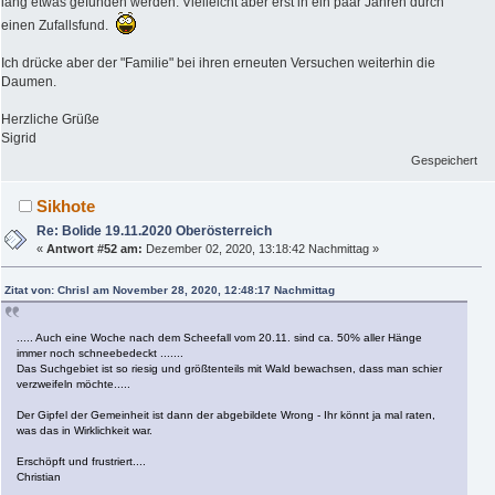
lang etwas gefunden werden. Vielleicht aber erst in ein paar Jahren durch
einen Zufallsfund.
Ich drücke aber der "Familie" bei ihren erneuten Versuchen weiterhin die
Daumen.
Herzliche Grüße
Sigrid
Gespeichert
Sikhote
Re: Bolide 19.11.2020 Oberösterreich
«
Antwort #52 am:
Dezember 02, 2020, 13:18:42 Nachmittag »
Zitat von: Chrisl am November 28, 2020, 12:48:17 Nachmittag
..... Auch eine Woche nach dem Scheefall vom 20.11. sind ca. 50% aller Hänge
immer noch schneebedeckt .......
Das Suchgebiet ist so riesig und größtenteils mit Wald bewachsen, dass man schier
verzweifeln möchte.....
Der Gipfel der Gemeinheit ist dann der abgebildete Wrong - Ihr könnt ja mal raten,
was das in Wirklichkeit war.
Erschöpft und frustriert....
Christian