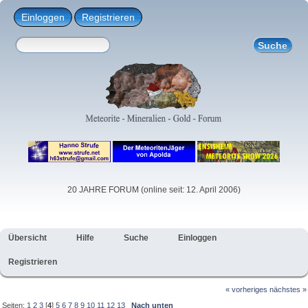
Einloggen
Registrieren
20 JAHRE FORUM (online seit: 12. April 2006)
Übersicht
Hilfe
Suche
Einloggen
Registrieren
« vorheriges
nächstes »
Seiten:
1
2
3
[
4
]
5
6
7
8
9
10
11
12
13
Nach unten