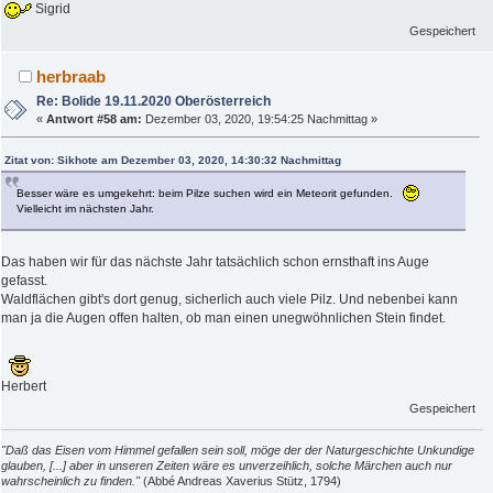
Sigrid
Gespeichert
herbraab
Re: Bolide 19.11.2020 Oberösterreich
«
Antwort #58 am:
Dezember 03, 2020, 19:54:25 Nachmittag »
Zitat von: Sikhote am Dezember 03, 2020, 14:30:32 Nachmittag
Besser wäre es umgekehrt: beim Pilze suchen wird ein Meteorit gefunden.
Vielleicht im nächsten Jahr.
Das haben wir für das nächste Jahr tatsächlich schon ernsthaft ins Auge
gefasst.
Waldflächen gibt's dort genug, sicherlich auch viele Pilz. Und nebenbei kann
man ja die Augen offen halten, ob man einen unegwöhnlichen Stein findet.
Herbert
Gespeichert
"Daß das Eisen vom Himmel gefallen sein soll, möge der der Naturgeschichte Unkundige
glauben, [...] aber in unseren Zeiten wäre es unverzeihlich, solche Märchen auch nur
wahrscheinlich zu finden."
(Abbé Andreas Xaverius Stütz, 1794)