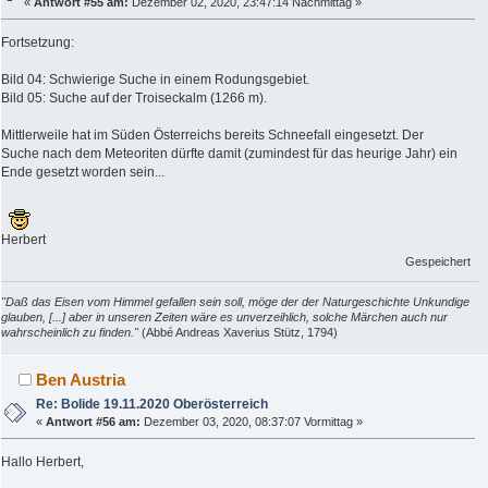
«
Antwort #55 am:
Dezember 02, 2020, 23:47:14 Nachmittag »
Fortsetzung:
Bild 04: Schwierige Suche in einem Rodungsgebiet.
Bild 05: Suche auf der Troiseckalm (1266 m).
Mittlerweile hat im Süden Österreichs bereits Schneefall eingesetzt. Der
Suche nach dem Meteoriten dürfte damit (zumindest für das heurige Jahr) ein
Ende gesetzt worden sein...
Herbert
Gespeichert
"Daß das Eisen vom Himmel gefallen sein soll, möge der der Naturgeschichte Unkundige
glauben, [...] aber in unseren Zeiten wäre es unverzeihlich, solche Märchen auch nur
wahrscheinlich zu finden."
(Abbé Andreas Xaverius Stütz, 1794)
Ben Austria
Re: Bolide 19.11.2020 Oberösterreich
«
Antwort #56 am:
Dezember 03, 2020, 08:37:07 Vormittag »
Hallo Herbert,