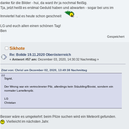
danke für die Bilder - hui, da ward ihr ja nochmal fleißig.
Tja, jetzt heißt es erstmal Geduld haben und abwarten - sogar bei uns im
Innviertel hat es heute schon geschneit
.
LG und euch allen einen schönen Tag!
Ben
Gespeichert
Sikhote
Re: Bolide 19.11.2020 Oberösterreich
«
Antwort #57 am:
Dezember 03, 2020, 14:30:32 Nachmittag »
Zitat von: Chrisl am Dezember 02, 2020, 13:49:38 Nachmittag
Sigrid,
Der Wrong war ein vertrockneter Pilz, allerdings kein Stäubling/Bovist, sondern ein
normaler Lamellenpilz.
LG
Christian
Besser wäre es umgekehrt: beim Pilze suchen wird ein Meteorit gefunden.
Vielleicht im nächsten Jahr.