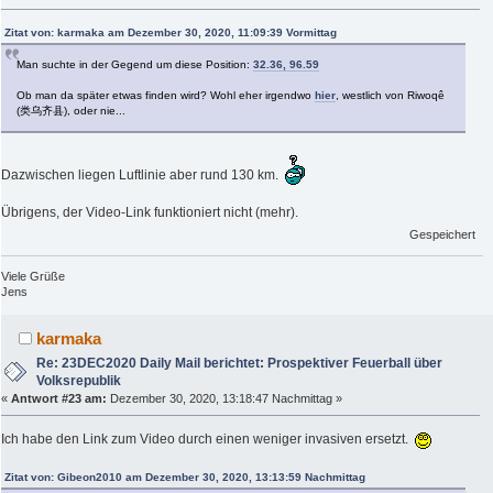
Zitat von: karmaka am Dezember 30, 2020, 11:09:39 Vormittag
Man suchte in der Gegend um diese Position:
32.36, 96.59
Ob man da später etwas finden wird? Wohl eher irgendwo
hier
, westlich von Riwoqê
(类乌齐县), oder nie...
Dazwischen liegen Luftlinie aber rund 130 km.
Übrigens, der Video-Link funktioniert nicht (mehr).
Gespeichert
Viele Grüße
Jens
karmaka
Re: 23DEC2020 Daily Mail berichtet: Prospektiver Feuerball über
Volksrepublik
«
Antwort #23 am:
Dezember 30, 2020, 13:18:47 Nachmittag »
Ich habe den Link zum Video durch einen weniger invasiven ersetzt.
Zitat von: Gibeon2010 am Dezember 30, 2020, 13:13:59 Nachmittag