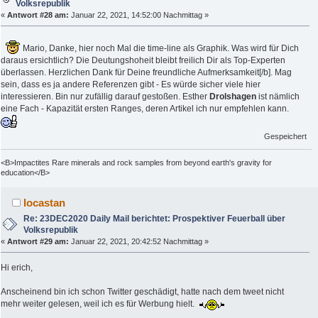
Volksrepublik
«
Antwort #28 am:
Januar 22, 2021, 14:52:00 Nachmittag »
Mario, Danke, hier noch Mal die time-line als Graphik. Was wird für Dich
daraus ersichtlich? Die Deutungshoheit bleibt freilich Dir als Top-Experten
überlassen. Herzlichen Dank für Deine freundliche Aufmerksamkeit[/b]. Mag
sein, dass es ja andere Referenzen gibt - Es würde sicher viele hier
interessieren. Bin nur zufällig darauf gestoßen. Esther
Drolshagen
ist nämlich
eine Fach - Kapazität ersten Ranges, deren Artikel ich nur empfehlen kann.
Gespeichert
<B>Impactites Rare minerals and rock samples from beyond earth's gravity for
education</B>
locastan
Re: 23DEC2020 Daily Mail berichtet: Prospektiver Feuerball über
Volksrepublik
«
Antwort #29 am:
Januar 22, 2021, 20:42:52 Nachmittag »
Hi erich,
Anscheinend bin ich schon Twitter geschädigt, hatte nach dem tweet nicht
mehr weiter gelesen, weil ich es für Werbung hielt.