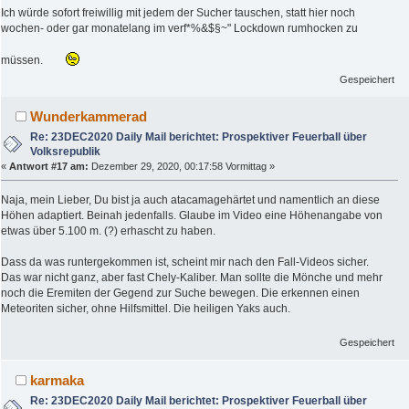
Ich würde sofort freiwillig mit jedem der Sucher tauschen, statt hier noch
wochen- oder gar monatelang im verf*%&$§~" Lockdown rumhocken zu
müssen.
Gespeichert
Wunderkammerad
Re: 23DEC2020 Daily Mail berichtet: Prospektiver Feuerball über
Volksrepublik
«
Antwort #17 am:
Dezember 29, 2020, 00:17:58 Vormittag »
Naja, mein Lieber, Du bist ja auch atacamagehärtet und namentlich an diese
Höhen adaptiert. Beinah jedenfalls. Glaube im Video eine Höhenangabe von
etwas über 5.100 m. (?) erhascht zu haben.
Dass da was runtergekommen ist, scheint mir nach den Fall-Videos sicher.
Das war nicht ganz, aber fast Chely-Kaliber. Man sollte die Mönche und mehr
noch die Eremiten der Gegend zur Suche bewegen. Die erkennen einen
Meteoriten sicher, ohne Hilfsmittel. Die heiligen Yaks auch.
Gespeichert
karmaka
Re: 23DEC2020 Daily Mail berichtet: Prospektiver Feuerball über