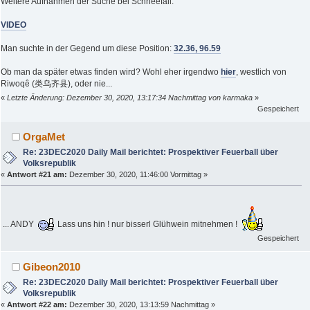
Weitere Aufnahmen der Suche bei Schneefall:
VIDEO
Man suchte in der Gegend um diese Position:
32.36, 96.59
Ob man da später etwas finden wird? Wohl eher irgendwo
hier
, westlich von
Riwoqê (类乌齐县), oder nie...
«
Letzte Änderung: Dezember 30, 2020, 13:17:34 Nachmittag von karmaka
»
Gespeichert
OrgaMet
Re: 23DEC2020 Daily Mail berichtet: Prospektiver Feuerball über
Volksrepublik
«
Antwort #21 am:
Dezember 30, 2020, 11:46:00 Vormittag »
... ANDY
Lass uns hin ! nur bisserl Glühwein mitnehmen !
Gespeichert
Gibeon2010
Re: 23DEC2020 Daily Mail berichtet: Prospektiver Feuerball über
Volksrepublik
«
Antwort #22 am:
Dezember 30, 2020, 13:13:59 Nachmittag »