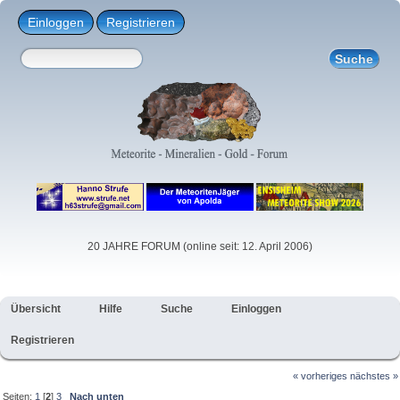
Einloggen
Registrieren
20 JAHRE FORUM (online seit: 12. April 2006)
Übersicht
Hilfe
Suche
Einloggen
Registrieren
« vorheriges
nächstes »
Seiten:
1
[
2
]
3
Nach unten