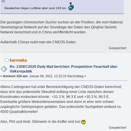
Dazwischen liegen Luftlinie aber rund 130 km.
Die gezeigten chinesischen Sucher suchen an der Position, die vom National
Seismological Network auf der Grundlage der Daten des Qinghai Seismic
Network berechnet und in China veröffentlicht wurden.
Außerhalb Chinas nutzt man die CNEOS-Daten.
Gespeichert
karmaka
Re: 23DEC2020 Daily Mail berichtet: Prospektiver Feuerball über
Volksrepublik
«
Antwort #24 am:
Januar 08, 2021, 12:22:15 Nachmittag »
Albino Carbognani hat unter Berücksichtigung der CNEOS-Daten berechnet,
dass sich das potenzielle Streufeld entlang einer Linie zwischen diesen
Koordinaten erstrecken könnte: +31.3 N, 96.3 E und +30.3 N, 96.5 E.
Eventuelle größere Meteoritenexemplare sind dann in eine sehr schwer
zugängliche Gebirgsregion gefallen. Das potenzielle Suchgebiet umfasst ca.
4000 Quadratkilometer!
Also, Phil und Andi, Glühwein in die Koffer und los!
Gespeichert