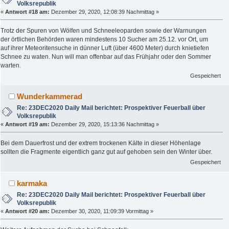
Volksrepublik
«
Antwort #18 am:
Dezember 29, 2020, 12:08:39 Nachmittag »
Trotz der Spuren von Wölfen und Schneeleoparden sowie der Warnungen
der örtlichen Behörden waren mindestens 10 Sucher am 25.12. vor Ort, um
auf ihrer Meteoritensuche in dünner Luft (über 4600 Meter) durch knietiefen
Schnee zu waten. Nun will man offenbar auf das Frühjahr oder den Sommer
warten.
Gespeichert
Wunderkammerad
Re: 23DEC2020 Daily Mail berichtet: Prospektiver Feuerball über
Volksrepublik
«
Antwort #19 am:
Dezember 29, 2020, 15:13:36 Nachmittag »
Bei dem Dauerfrost und der extrem trockenen Kälte in dieser Höhenlage
sollten die Fragmente eigentlich ganz gut auf gehoben sein den Winter über.
Gespeichert
karmaka
Re: 23DEC2020 Daily Mail berichtet: Prospektiver Feuerball über
Volksrepublik
«
Antwort #20 am:
Dezember 30, 2020, 11:09:39 Vormittag »