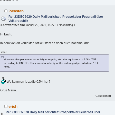
education</B>
locastan
Re: 23DEC2020 Daily Mail berichtet: Prospektiver Feuerball über
Volksrepublik
«
Antwort #27 am:
Januar 22, 2021, 14:27:11 Nachmittag »
Hi Erich,
in dem von dir verlinkten Artikel steht es doch auch nochmal drin...
Zitat
However, this piece was especially energetic, with the equivalent of 9.5 kt TNT
according to CNEOS. They found a velocity of the entering object of about 13.6
km/s.
Wo kommen jetzt die 0,5kt her?
Gruß Mario.
Gespeichert
erich
Re: 23DEC2020 Daily Mail berichtet: Prospektiver Feuerball über