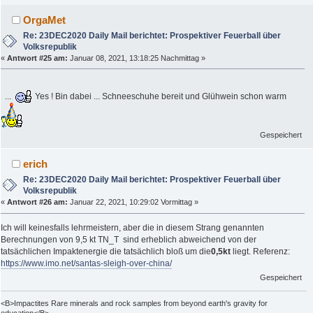
OrgaMet
Re: 23DEC2020 Daily Mail berichtet: Prospektiver Feuerball über
Volksrepublik
«
Antwort #25 am:
Januar 08, 2021, 13:18:25 Nachmittag »
...
Yes ! Bin dabei ... Schneeschuhe bereit und Glühwein schon warm
Gespeichert
erich
Re: 23DEC2020 Daily Mail berichtet: Prospektiver Feuerball über
Volksrepublik
«
Antwort #26 am:
Januar 22, 2021, 10:29:02 Vormittag »
Ich will keinesfalls lehrmeistern, aber die in diesem Strang genannten
Berechnungen von 9,5 kt TN_T sind erheblich abweichend von der
tatsächlichen Impaktenergie die tatsächlich bloß um die
0,5kt
liegt. Referenz:
https://www.imo.net/santas-sleigh-over-china/
Gespeichert
<B>Impactites Rare minerals and rock samples from beyond earth's gravity for