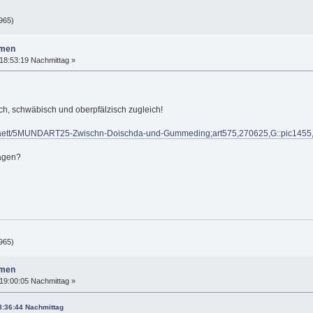
965)
amen
18:53:19 Nachmittag »
h, schwäbisch und oberpfälzisch zugleich!
chstaett/5MUNDART25-Zwischn-Doischda-und-Gummeding;art575,270625,G::pic1455
agen?
965)
amen
19:00:05 Nachmittag »
8:36:44 Nachmittag