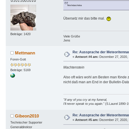
Mochdaschdoa
Übersetz mir das bitte mal.
Beiträge: 1420
Viele Grüße
Jens
Re: Aussprache der Meteoritenn
Mettmann
«
Antwort #4 am:
Dezember 27, 2020, 
Foren-Gott
Machtenstein
Beiträge: 5169
Also oft wärs wohl am Besten man fönde zu
nicht daß man am End in der Bulletin-Data
"If any of you cry at my funeral,
I'll never speak to you again."
(S.Laurel 1890-1
Re: Aussprache der Meteoritenn
Gibeon2010
«
Antwort #5 am:
Dezember 27, 2020, 
Technischer Supporter
Generaldirektor