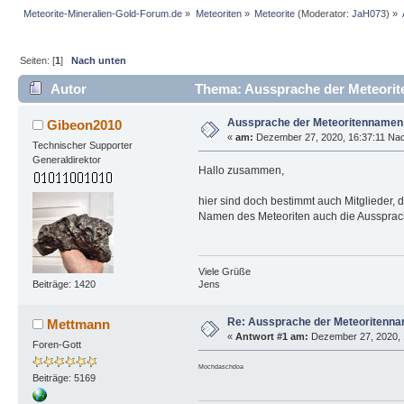
Meteorite-Mineralien-Gold-Forum.de
»
Meteoriten
»
Meteorite
(Moderator:
JaH073
) »
Seiten: [
1
]
Nach unten
Autor
Thema: Aussprache der Meteorit
Aussprache der Meteoritennamen
Gibeon2010
«
am:
Dezember 27, 2020, 16:37:11 Nac
Technischer Supporter
Generaldirektor
Hallo zusammen,
hier sind doch bestimmt auch Mitglieder, 
Namen des Meteoriten auch die Aussprach 
Viele Grüße
Jens
Beiträge: 1420
Re: Aussprache der Meteoritenn
Mettmann
«
Antwort #1 am:
Dezember 27, 2020, 
Foren-Gott
Mochdaschdoa
Beiträge: 5169