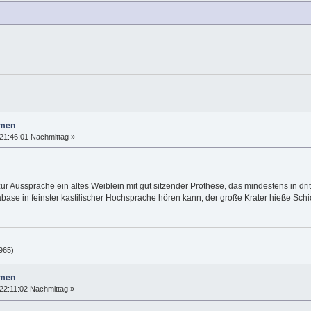
amen
21:46:01 Nachmittag »
r Aussprache ein altes Weiblein mit gut sitzender Prothese, das mindestens in dr
base in feinster kastilischer Hochsprache hören kann, der große Krater hieße Schi
965)
amen
22:11:02 Nachmittag »