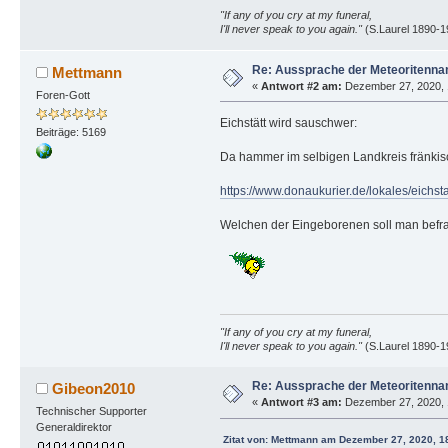
"If any of you cry at my funeral,
I'll never speak to you again."
(S.Laurel 1890-1
Re: Aussprache der Meteoritenn
Mettmann
«
Antwort #2 am:
Dezember 27, 2020, 
Foren-Gott
Eichstätt wird sauschwer:
Beiträge: 5169
Da hammer im selbigen Landkreis fränkisc
https://www.donaukurier.de/lokales/ei
Welchen der Eingeborenen soll man befr
"If any of you cry at my funeral,
I'll never speak to you again."
(S.Laurel 1890-1
Re: Aussprache der Meteoritenn
Gibeon2010
«
Antwort #3 am:
Dezember 27, 2020, 
Technischer Supporter
Generaldirektor
Zitat von: Mettmann am Dezember 27, 2020, 1