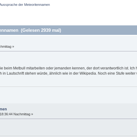
Aussprache der Meteoritennamen
ennamen (Gelesen 2939 mal)
hmittag »
die beim Metbull mitarbeiten oder jemanden kennen, der dort verantwortlich ist. 
in Lautschrift stehen würde, ähnlich wie in der Wikipedia. Noch eine Stufe weite
amen
18:36:44 Nachmittag »