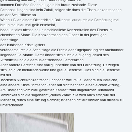
gleichmäßig und mit gleicher Dauer eingewirkt hat,
kommen Farbtöne über blau, gelb bis braun zustande. Diese
Farbabstufungen sind kein Zufall, zeigen sie doch die Eisenkonzentrationen
an der Schlifffläche an.
Wenn z.B. an einem Oktaedrit die Balkenstruktur durch die Farbätzung mal
braun mal blau mal gelb erscheint,
bedeutet dies nicht eine unterschiedliche Konzentration des Eisens im
chemischen Sinne. Die Konzentration des Eisens in der jeweiligen
Schnittlage
des kubischen Kristallgitters
verändert durch die Schnittlage die Dichte der Kugelpackung der aneinander
liegenden Fe-Atome. Damit ändert sich auch die Zugänglichkeit des
Ätzmittels und die daraus entstehende Farbreaktion.
Aber andere Bereiche sind völlig unberührt von der Farbätzung. Es zeigen
sich lediglich metallisch-weiße und graue Bereiche. Dies sind die Bereiche
mit der
höchsten Nickelkonzentration und/ oder, wie im Fall der grauen Bereiche,
eine andere Kristallformation (aber nur sichtbar nach einer leichten Ätzung).
Am Übergang vom blau gefärbten Kamacit zum ungefärbten Tetrataenit
entwickelt sich die sogenannt „cloudy Zone“. Sie wird auch erst, wie der
Martensit, durch eine Ätzung sichtbar, ist aber nicht auf Anhieb von diesem zu
unterscheiden.