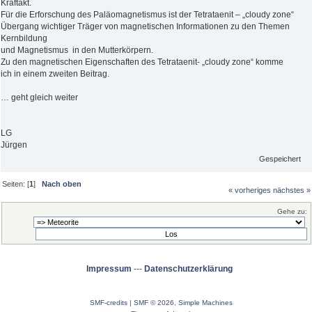
Kraftakt.
Für die Erforschung des Paläomagnetismus ist der Tetrataenit – „cloudy zone“
Übergang wichtiger Träger von magnetischen Informationen zu den Themen
Kernbildung
und Magnetismus in den Mutterkörpern.
Zu den magnetischen Eigenschaften des Tetrataenit- „cloudy zone“ komme
ich in einem zweiten Beitrag.
… geht gleich weiter
LG
Jürgen
Gespeichert
Seiten: [
1
]
Nach oben
« vorheriges
nächstes »
Gehe zu:
Impressum
---
Datenschutzerklärung
SMF-credits
|
SMF © 2026
,
Simple Machines