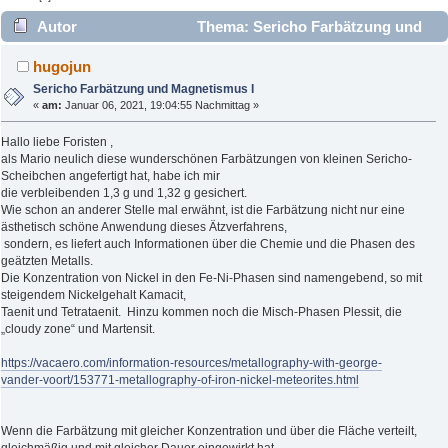
Autor
Thema: Sericho Farbätzung und
Magnetismus I (Gelesen 1928 mal)
hugojun
Sericho Farbätzung und Magnetismus I
«
am:
Januar 06, 2021, 19:04:55 Nachmittag »
Hallo liebe Foristen ,
als Mario neulich diese wunderschönen Farbätzungen von kleinen Sericho-
Scheibchen angefertigt hat, habe ich mir
die verbleibenden 1,3 g und 1,32 g gesichert.
Wie schon an anderer Stelle mal erwähnt, ist die Farbätzung nicht nur eine
ästhetisch schöne Anwendung dieses Ätzverfahrens,
sondern, es liefert auch Informationen über die Chemie und die Phasen des
geätzten Metalls.
Die Konzentration von Nickel in den Fe-Ni-Phasen sind namengebend, so mit
steigendem Nickelgehalt Kamacit,
Taenit und Tetrataenit. Hinzu kommen noch die Misch-Phasen Plessit, die
„cloudy zone“ und Martensit.
https://vacaero.com/information-resources/metallography-with-george-
vander-voort/153771-metallography-of-iron-nickel-meteorites.html
Wenn die Farbätzung mit gleicher Konzentration und über die Fläche verteilt,