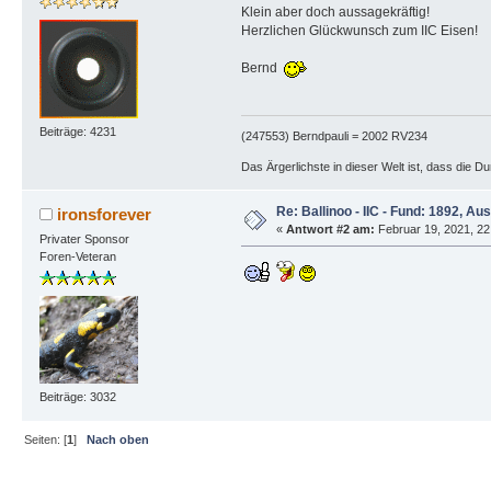
Klein aber doch aussagekräftig!
Herzlichen Glückwunsch zum IIC Eisen!
Bernd
Beiträge: 4231
(247553) Berndpauli = 2002 RV234
Das Ärgerlichste in dieser Welt ist, dass die D
Re: Ballinoo - IIC - Fund: 1892, Aus
ironsforever
«
Antwort #2 am:
Februar 19, 2021, 22
Privater Sponsor
Foren-Veteran
Beiträge: 3032
Seiten: [
1
]
Nach oben