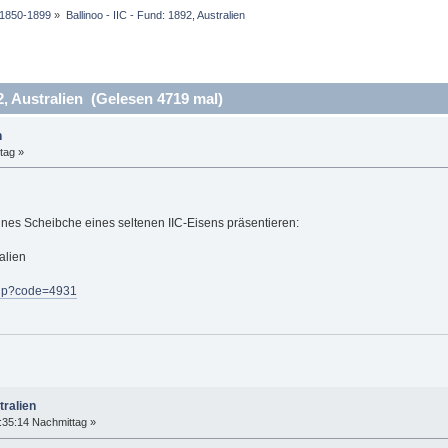
e 1850-1899
»
Ballinoo - IIC - Fund: 1892, Australien
2, Australien (Gelesen 4719 mal)
n
tag »
ines Scheibche eines seltenen IIC-Eisens präsentieren:
alien
.php?code=4931
tralien
:35:14 Nachmittag »