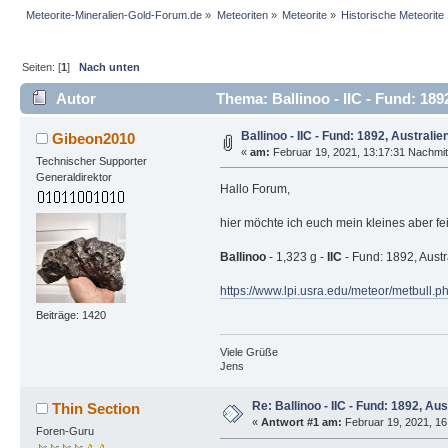
Meteorite-Mineralien-Gold-Forum.de
»
Meteoriten
»
Meteorite
»
Historische Meteorit
Seiten: [
1
]
Nach unten
Autor
Thema: Ballinoo - IIC - Fund: 189
Ballinoo - IIC - Fund: 1892, Australie
Gibeon2010
«
am:
Februar 19, 2021, 13:17:31 Nachmit
Technischer Supporter
Generaldirektor
Hallo Forum,
hier möchte ich euch mein kleines aber fe
Ballinoo
- 1,323 g -
IIC
- Fund: 1892, Austr
https://www.lpi.usra.edu/meteor/metbull
Beiträge: 1420
Viele Grüße
Jens
Re: Ballinoo - IIC - Fund: 1892, Aus
Thin Section
«
Antwort #1 am:
Februar 19, 2021, 16
Foren-Guru