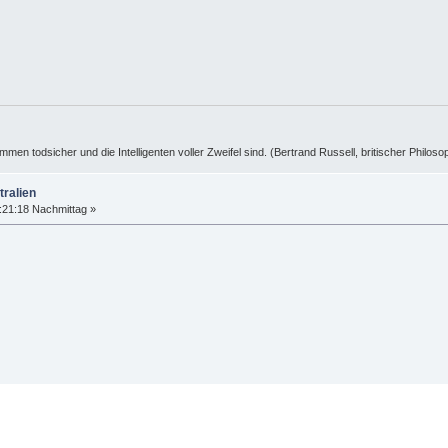
ummen todsicher und die Intelligenten voller Zweifel sind. (Bertrand Russell, britischer Philos
tralien
:21:18 Nachmittag »