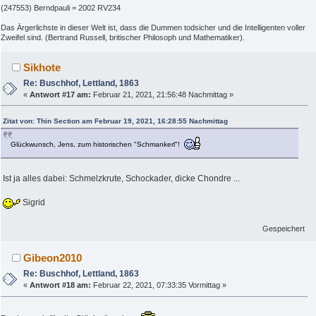
(247553) Berndpauli = 2002 RV234
Das Ärgerlichste in dieser Welt ist, dass die Dummen todsicher und die Intelligenten voller
Zweifel sind. (Bertrand Russell, britischer Philosoph und Mathematiker).
Sikhote
Re: Buschhof, Lettland, 1863
«
Antwort #17 am:
Februar 21, 2021, 21:56:48 Nachmittag »
Zitat von: Thin Section am Februar 19, 2021, 16:28:55 Nachmittag
Glückwunsch, Jens, zum historischen "Schmankerl"!
Ist ja alles dabei: Schmelzkrute, Schockader, dicke Chondre ...
Sigrid
Gespeichert
Gibeon2010
Re: Buschhof, Lettland, 1863
«
Antwort #18 am:
Februar 22, 2021, 07:33:35 Vormittag »