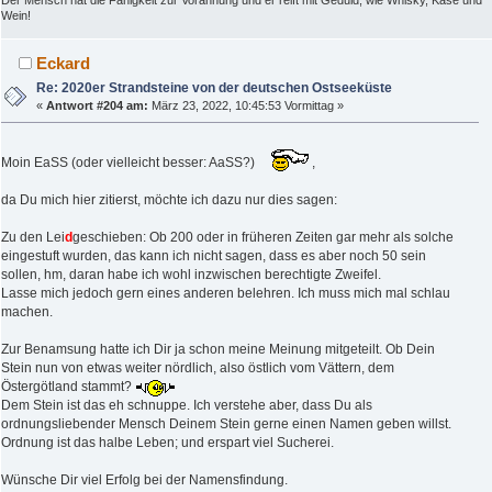
Wein!
Eckard
Re: 2020er Strandsteine von der deutschen Ostseeküste
«
Antwort #204 am:
März 23, 2022, 10:45:53 Vormittag »
Moin EaSS (oder vielleicht besser: AaSS?)
,
da Du mich hier zitierst, möchte ich dazu nur dies sagen:
Zu den Lei
d
geschieben: Ob 200 oder in früheren Zeiten gar mehr als solche
eingestuft wurden, das kann ich nicht sagen, dass es aber noch 50 sein
sollen, hm, daran habe ich wohl inzwischen berechtigte Zweifel.
Lasse mich jedoch gern eines anderen belehren. Ich muss mich mal schlau
machen.
Zur Benamsung hatte ich Dir ja schon meine Meinung mitgeteilt. Ob Dein
Stein nun von etwas weiter nördlich, also östlich vom Vättern, dem
Östergötland stammt?
Dem Stein ist das eh schnuppe. Ich verstehe aber, dass Du als
ordnungsliebender Mensch Deinem Stein gerne einen Namen geben willst.
Ordnung ist das halbe Leben; und erspart viel Sucherei.
Wünsche Dir viel Erfolg bei der Namensfindung.