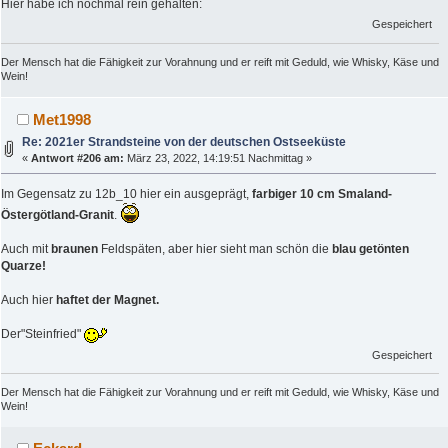
Hier habe ich nochmal rein gehalten:
Gespeichert
Der Mensch hat die Fähigkeit zur Vorahnung und er reift mit Geduld, wie Whisky, Käse und
Wein!
Met1998
Re: 2021er Strandsteine von der deutschen Ostseeküste
«
Antwort #206 am:
März 23, 2022, 14:19:51 Nachmittag »
Im Gegensatz zu 12b_10 hier ein ausgeprägt,
farbiger 10 cm Smaland-
Östergötland-Granit
.
Auch mit
braunen
Feldspäten, aber hier sieht man schön die
blau getönten
Quarze!
Auch hier
haftet der Magnet.
Der"Steinfried"
Gespeichert
Der Mensch hat die Fähigkeit zur Vorahnung und er reift mit Geduld, wie Whisky, Käse und
Wein!