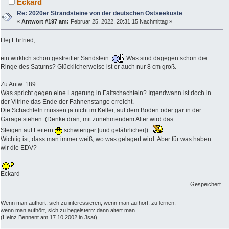
Eckard
Re: 2020er Strandsteine von der deutschen Ostseeküste
«
Antwort #197 am:
Februar 25, 2022, 20:31:15 Nachmittag »
Hej Ehrfried,
ein wirklich schön gestreifter Sandstein.
Was sind dagegen schon die
Ringe des Saturns? Glücklicherweise ist er auch nur 8 cm groß.
Zu Antw. 189:
Was spricht gegen eine Lagerung in Faltschachteln? Irgendwann ist doch in
der Vitrine das Ende der Fahnenstange erreicht.
Die Schachteln müssen ja nicht im Keller, auf dem Boden oder gar in der
Garage stehen. (Denke dran, mit zunehmendem Alter wird das
Steigen auf Leitern
schwieriger [und gefährlicher]).
Wichtig ist, dass man immer weiß, wo was gelagert wird. Aber für was haben
wir die EDV?
Eckard
Gespeichert
Wenn man aufhört, sich zu interessieren, wenn man aufhört, zu lernen,
wenn man aufhört, sich zu begeistern: dann altert man.
(Heinz Bennent am 17.10.2002 in 3sat)