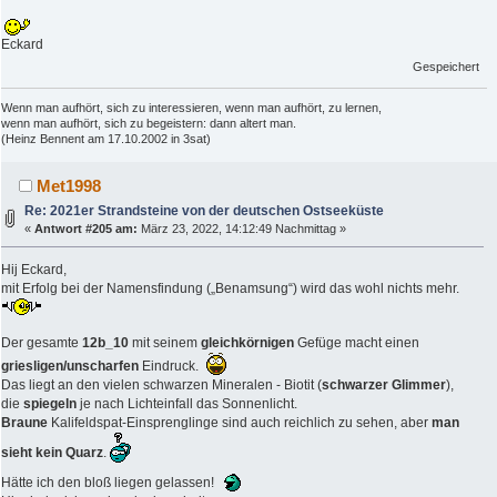
Eckard
Gespeichert
Wenn man aufhört, sich zu interessieren, wenn man aufhört, zu lernen,
wenn man aufhört, sich zu begeistern: dann altert man.
(Heinz Bennent am 17.10.2002 in 3sat)
Met1998
Re: 2021er Strandsteine von der deutschen Ostseeküste
«
Antwort #205 am:
März 23, 2022, 14:12:49 Nachmittag »
Hij Eckard,
mit Erfolg bei der Namensfindung („Benamsung“) wird das wohl nichts mehr.
Der gesamte
12b_10
mit seinem
gleichkörnigen
Gefüge macht einen
griesligen/unscharfen
Eindruck.
Das liegt an den vielen schwarzen Mineralen - Biotit (
schwarzer Glimmer
),
die
spiegeln
je nach Lichteinfall das Sonnenlicht.
Braune
Kalifeldspat-Einsprenglinge sind auch reichlich zu sehen, aber
man
sieht kein Quarz
.
Hätte ich den bloß liegen gelassen!