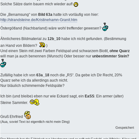
Solche Sätze darin bauen mich wieder auf!
Die „Benamsung“ von
Bild 63a
hatte ich vorläufig von hier:
http://strandsteine.de/Kristinehamn-Granit.htm
Östergötland (Nachbarland) wäre wohl treffender gewesen?
Ähnlicheres Bildmaterial zu
12b_10
habe ich nicht gefunden. (Bestimmung
an Hand von Bildern?
)
Und einen Stein mit zwei Farben Feldspat und schwarzem Biotit,
ohne Quarz
will man ja auch benennen (Wunsch) Oder besser nur
unbestimmter Stein?
Zufällig habe ich von
63a_18
noch die „RS“. Da gebe ich Dir Recht, 20%
Quarz sehe ich da allerdings auch nicht.
Nur bläulich schimmernde Feldspäte?
Ich bin (und bleibe) eben nur wie Eckard sagt, ein
EaSS
: Ein armer (alter)
Steine Sammler.
Gruß Ehrfried
(Aua, soviel Text ist eigentlich nicht mein Ding)
Gespeichert
Der Mensch hat die Fähigkeit zur Vorahnung und er reift mit Geduld, wie Whisky, Käse und