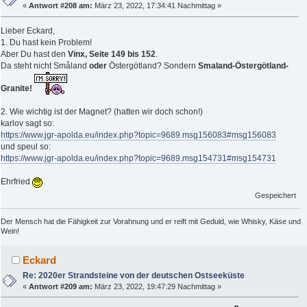
«
Antwort #208 am:
März 23, 2022, 17:34:41 Nachmittag »
Lieber Eckard,
1. Du hast kein Problem!
Aber Du hast den
Vinx, Seite 149 bis 152
.
Da steht nicht Småland
oder
Östergötland? Sondern
Smaland-Östergötland-
Granite!
2. Wie wichtig ist der Magnet? (hatten wir doch schon!)
karlov sagt so:
https://www.jgr-apolda.eu/index.php?topic=9689.msg156083#msg156083
und speul so:
https://www.jgr-apolda.eu/index.php?topic=9689.msg154731#msg154731
Ehrfried
Gespeichert
Der Mensch hat die Fähigkeit zur Vorahnung und er reift mit Geduld, wie Whisky, Käse und
Wein!
Eckard
Re: 2020er Strandsteine von der deutschen Ostseeküste
«
Antwort #209 am:
März 23, 2022, 19:47:29 Nachmittag »