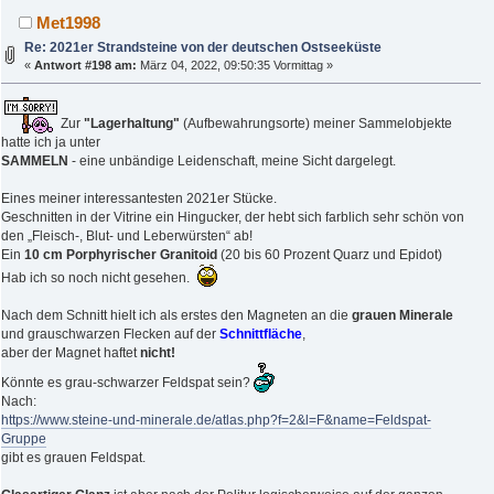
Met1998
Re: 2021er Strandsteine von der deutschen Ostseeküste
«
Antwort #198 am:
März 04, 2022, 09:50:35 Vormittag »
Zur
"Lagerhaltung"
(Aufbewahrungsorte) meiner Sammelobjekte
hatte ich ja unter
SAMMELN
- eine unbändige Leidenschaft, meine Sicht dargelegt.
Eines meiner interessantesten 2021er Stücke.
Geschnitten in der Vitrine ein Hingucker, der hebt sich farblich sehr schön von
den „Fleisch-, Blut- und Leberwürsten“ ab!
Ein
10 cm Porphyrischer Granitoid
(20 bis 60 Prozent Quarz und Epidot)
Hab ich so noch nicht gesehen.
Nach dem Schnitt hielt ich als erstes den Magneten an die
grauen Minerale
und grauschwarzen Flecken auf der
Schnittfläche
,
aber der Magnet haftet
nicht!
Könnte es grau-schwarzer Feldspat sein?
Nach:
https://www.steine-und-minerale.de/atlas.php?f=2&l=F&name=Feldspat-
Gruppe
gibt es grauen Feldspat.