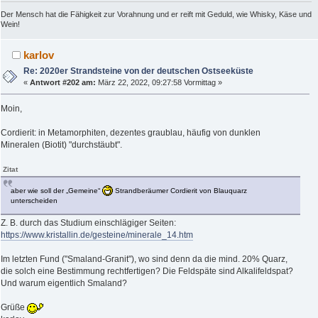
Der Mensch hat die Fähigkeit zur Vorahnung und er reift mit Geduld, wie Whisky, Käse und
Wein!
karlov
Re: 2020er Strandsteine von der deutschen Ostseeküste
«
Antwort #202 am:
März 22, 2022, 09:27:58 Vormittag »
Moin,
Cordierit: in Metamorphiten, dezentes graublau, häufig von dunklen
Mineralen (Biotit) "durchstäubt".
Zitat
aber wie soll der „Gemeine“
Strandberäumer Cordierit von Blauquarz
unterscheiden
Z. B. durch das Studium einschlägiger Seiten:
https://www.kristallin.de/gesteine/minerale_14.htm
Im letzten Fund ("Smaland-Granit"), wo sind denn da die mind. 20% Quarz,
die solch eine Bestimmung rechtfertigen? Die Feldspäte sind Alkalifeldspat?
Und warum eigentlich Smaland?
Grüße