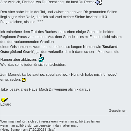
Also wirklich, Ehrfried, wo Du Recht hast, da hast Du Recht.
Den Vinx habe ich in der Tat, und zwischen den von Dir genannten Seiten
liegt sogar eine Notiz, die sich auf zwei meiner Steine bezieht; mit 3
Fragezeichen, also so: ???
Ich entnehme dem Text des Buches, dass eben einige Granite in beiden
Regionen Sveas vorkommen. Aus dem Grunde ist es m. E. auch nicht ratsam,
den dort vorkommenden Graniten
einen Ortsnamen zuzuordnen, und einen so langen Namen wie '
Småland-
Östergötland-Granit
', tja, den verkneife ich mir dann schon. - Man kann die
Namen aber abkürzen.
Wie, das sollte jeder für sich entscheiden.
Zum Magnet: karlov sagt
so
, speul sagt
so
. - Nun, ich habe mich für '
soso
'
entschieden.
Take it easy, altes Haus. Mach Dir weniger als nix daraus.
Eckard
Gespeichert
Wenn man aufhört, sich zu interessieren, wenn man aufhört, zu lernen,
wenn man aufhört, sich zu begeistern: dann altert man.
(Heinz Bennent am 17.10.2002 in 3sat)