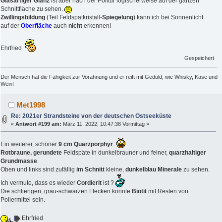
Glasartiger Glanz
ist aber nach der Politur logischerweise auf der ganzen
Schnittfläche zu sehen.
Zwillingsbildung
(Teil Feldspatkristall-
Spiegelung
) kann ich bei Sonnenlicht
auf der
Oberfläche
auch
nicht
erkennen!
Ehrfried
Gespeichert
Der Mensch hat die Fähigkeit zur Vorahnung und er reift mit Geduld, wie Whisky, Käse und
Wein!
Met1998
Re: 2021er Strandsteine von der deutschen Ostseeküste
«
Antwort #199 am:
März 11, 2022, 10:47:38 Vormittag »
Ein weiterer, schöner
9 cm Quarzporphyr
.
Rotbraune, gerundete
Feldspäte in dunkelbrauner und feiner,
quarzhaltiger
Grundmasse
.
Oben und links sind zufällig
im Schnitt
kleine,
dunkelblau Minerale
zu sehen.
Ich vermute, dass es wieder
Cordierit
ist ?
Die schlierigen, grau-schwarzen Flecken könnte
Biotit
mit Resten von
Poliermittel sein.
Ehrfried