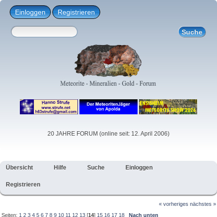
Einloggen
Registrieren
20 JAHRE FORUM (online seit: 12. April 2006)
Übersicht
Hilfe
Suche
Einloggen
Registrieren
« vorheriges
nächstes »
Seiten:
1
2
3
4
5
6
7
8
9
10
11
12
13
[
14
]
15
16
17
18
Nach unten