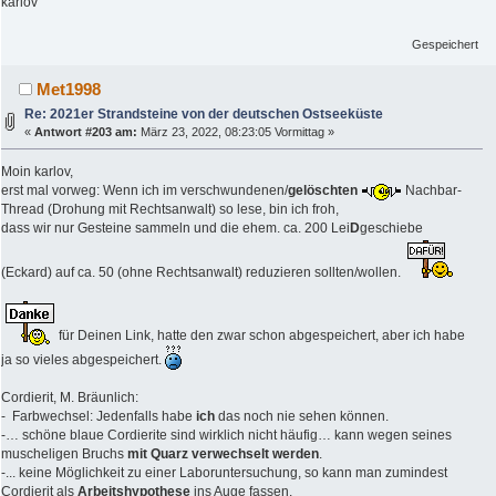
karlov
Gespeichert
Met1998
Re: 2021er Strandsteine von der deutschen Ostseeküste
«
Antwort #203 am:
März 23, 2022, 08:23:05 Vormittag »
Moin karlov,
erst mal vorweg: Wenn ich im verschwundenen/
gelöschten
Nachbar-
Thread (Drohung mit Rechtsanwalt) so lese, bin ich froh,
dass wir nur Gesteine sammeln und die ehem. ca. 200 Lei
D
geschiebe
(Eckard) auf ca. 50 (ohne Rechtsanwalt) reduzieren sollten/wollen.
für Deinen Link, hatte den zwar schon abgespeichert, aber ich habe
ja so vieles abgespeichert.
Cordierit, M. Bräunlich:
- Farbwechsel: Jedenfalls habe
ich
das noch nie sehen können.
-… schöne blaue Cordierite sind wirklich nicht häufig… kann wegen seines
muscheligen Bruchs
mit Quarz verwechselt werden
.
-... keine Möglichkeit zu einer Laboruntersuchung, so kann man zumindest
Cordierit als
Arbeitshypothese
ins Auge fassen.