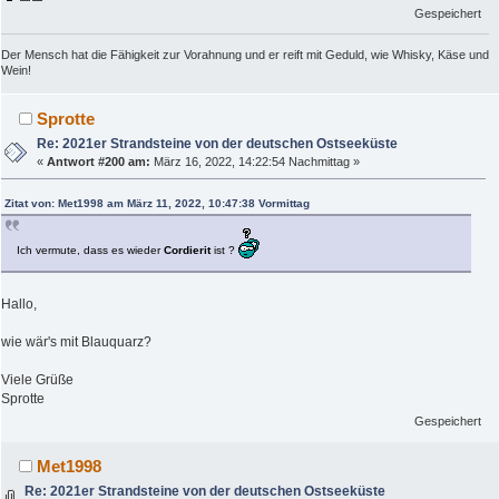
Gespeichert
Der Mensch hat die Fähigkeit zur Vorahnung und er reift mit Geduld, wie Whisky, Käse und
Wein!
Sprotte
Re: 2021er Strandsteine von der deutschen Ostseeküste
«
Antwort #200 am:
März 16, 2022, 14:22:54 Nachmittag »
Zitat von: Met1998 am März 11, 2022, 10:47:38 Vormittag
Ich vermute, dass es wieder
Cordierit
ist ?
Hallo,
wie wär's mit Blauquarz?
Viele Grüße
Sprotte
Gespeichert
Met1998
Re: 2021er Strandsteine von der deutschen Ostseeküste