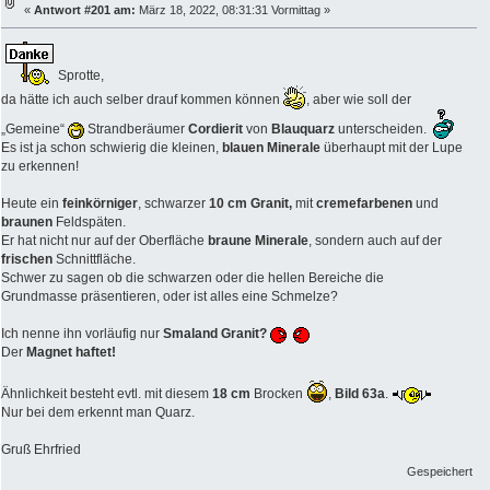
«
Antwort #201 am:
März 18, 2022, 08:31:31 Vormittag »
Sprotte,
da hätte ich auch selber drauf kommen können
, aber wie soll der
„Gemeine“
Strandberäumer
Cordierit
von
Blauquarz
unterscheiden.
Es ist ja schon schwierig die kleinen,
blauen Minerale
überhaupt mit der Lupe
zu erkennen!
Heute ein
feinkörniger
, schwarzer
10 cm Granit,
mit
cremefarbenen
und
braunen
Feldspäten.
Er hat nicht nur auf der Oberfläche
braune Minerale
, sondern auch auf der
frischen
Schnittfläche.
Schwer zu sagen ob die schwarzen oder die hellen Bereiche die
Grundmasse präsentieren, oder ist alles eine Schmelze?
Ich nenne ihn vorläufig nur
Smaland Granit?
Der
Magnet haftet!
Ähnlichkeit besteht evtl. mit diesem
18 cm
Brocken
,
Bild 63a
.
Nur bei dem erkennt man Quarz.
Gruß Ehrfried
Gespeichert