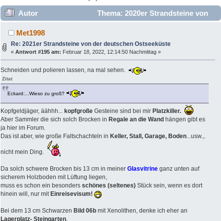
Autor
Thema: 2020er Strandsteine von
der deutschen Ostseeküste (Gelesen 111030 mal)
Met1998
Re: 2021er Strandsteine von der deutschen Ostseeküste
«
Antwort #195 am:
Februar 18, 2022, 12:14:50 Nachmittag »
Schneiden und polieren lassen, na mal sehen.
Zitat
Eckard:...Wieso zu groß?
Kopfgeldjäger, äähhh...
kopfgroße
Gesteine sind bei mir
Platzkiller.
Aber Sammler die sich solch Brocken in
Regale an die Wand
hängen gibt es
ja hier im Forum.
Das ist aber, wie große Faltschachteln in
Keller, Stall, Garage, Boden
...usw.,.
nicht mein Ding.
Da solch schwere Brocken bis 13 cm in meiner
Glasvitrine
ganz unten auf
sicherem Holzboden mit Lüftung liegen,
muss es schon ein besonders
schönes (seltenes)
Stück sein, wenn es dort
hinein will, nur mit
Einreisevisum!
Bei dem 13 cm Schwarzen
Bild 06b
mit Xenolithen, denke ich eher an
Lagerplatz- Steingarten
.