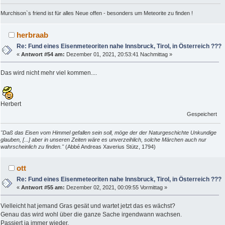
Murchison`s friend ist für alles Neue offen - besonders um Meteorite zu finden !
herbraab
Re: Fund eines Eisenmeteoriten nahe Innsbruck, Tirol, in Österreich ???
«
Antwort #54 am:
Dezember 01, 2021, 20:53:41 Nachmittag »
Das wird nicht mehr viel kommen....
Herbert
Gespeichert
"Daß das Eisen vom Himmel gefallen sein soll, möge der der Naturgeschichte Unkundige
glauben, [...] aber in unseren Zeiten wäre es unverzeihlich, solche Märchen auch nur
wahrscheinlich zu finden."
(Abbé Andreas Xaverius Stütz, 1794)
ott
Re: Fund eines Eisenmeteoriten nahe Innsbruck, Tirol, in Österreich ???
«
Antwort #55 am:
Dezember 02, 2021, 00:09:55 Vormittag »
Vielleicht hat jemand Gras gesät und wartet jetzt das es wächst?
Genau das wird wohl über die ganze Sache irgendwann wachsen.
Passiert ja immer wieder.