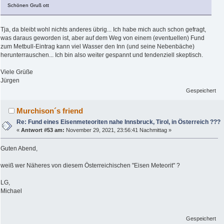
Schönen Gruß ott
Tja, da bleibt wohl nichts anderes übrig... Ich habe mich auch schon gefragt,
was daraus geworden ist, aber auf dem Weg von einem (eventuellen) Fund
zum Metbull-Eintrag kann viel Wasser den Inn (und seine Nebenbäche)
herunterrauschen... Ich bin also weiter gespannt und tendenziell skeptisch.
Viele Grüße
Jürgen
Gespeichert
Murchison´s friend
Re: Fund eines Eisenmeteoriten nahe Innsbruck, Tirol, in Österreich ???
«
Antwort #53 am:
November 29, 2021, 23:56:41 Nachmittag »
Guten Abend,
weiß wer Näheres von diesem Österreichischen "Eisen Meteorit" ?
LG,
Michael
Gespeichert