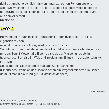
richtig blamabel eigentlich nur, wenn man auf seinen Fehlern besteht,
wie etwa, wenn man bei jedem Loch, daß tiefer als einen Meter gleich ein
neues Kraterfeld konstatiert oder bei jedem beobachteten Fall Begleitviren
aus dem All fordert...
Knickknack...
Bei vermeintl. neuen mitteleuropäischen Funden (Nichtfällen) dürft es
eigentlich reichen,
wenn der Forscher hellhörig wird, so es ein Eisen ist.
So gut wie immer greift der unkundige Unhold zu solchem, verbindet er doch
mit dem Begriff Meteorit die Eisen, da sie ob der Massenfunde völlig
überrepräsentiert sind im Web und zwotens am Billigsten - der Laienschurke
ist geizig.
So es aber ein Stein, so prüfe man auf Wüstenranzigkeit.
(Ein frisches Exemplar, das ist dann schon ein fortgeschrittenerer Täuscher,
da müßt man die allkundigen Billigfälle abklappern).
Gespeichert
"If any of you cry at my funeral,
I'll never speak to you again."
(S.Laurel 1890-1965)