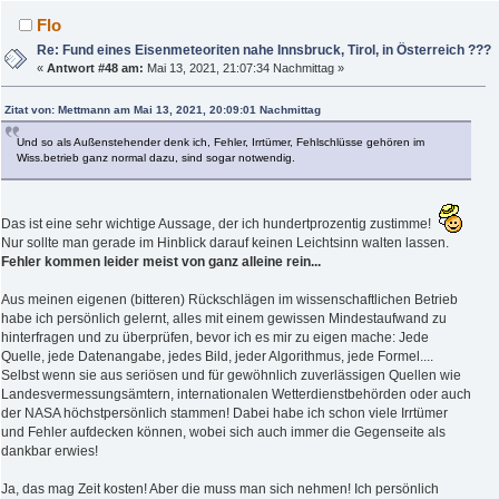
Flo
Re: Fund eines Eisenmeteoriten nahe Innsbruck, Tirol, in Österreich ???
«
Antwort #48 am:
Mai 13, 2021, 21:07:34 Nachmittag »
Zitat von: Mettmann am Mai 13, 2021, 20:09:01 Nachmittag
Und so als Außenstehender denk ich, Fehler, Irrtümer, Fehlschlüsse gehören im
Wiss.betrieb ganz normal dazu, sind sogar notwendig.
Das ist eine sehr wichtige Aussage, der ich hundertprozentig zustimme!
Nur sollte man gerade im Hinblick darauf keinen Leichtsinn walten lassen.
Fehler kommen leider meist von ganz alleine rein...
Aus meinen eigenen (bitteren) Rückschlägen im wissenschaftlichen Betrieb
habe ich persönlich gelernt, alles mit einem gewissen Mindestaufwand zu
hinterfragen und zu überprüfen, bevor ich es mir zu eigen mache: Jede
Quelle, jede Datenangabe, jedes Bild, jeder Algorithmus, jede Formel....
Selbst wenn sie aus seriösen und für gewöhnlich zuverlässigen Quellen wie
Landesvermessungsämtern, internationalen Wetterdienstbehörden oder auch
der NASA höchstpersönlich stammen! Dabei habe ich schon viele Irrtümer
und Fehler aufdecken können, wobei sich auch immer die Gegenseite als
dankbar erwies!
Ja, das mag Zeit kosten! Aber die muss man sich nehmen! Ich persönlich