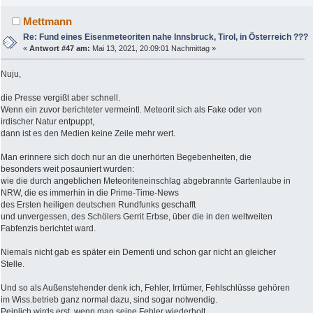
Mettmann
Re: Fund eines Eisenmeteoriten nahe Innsbruck, Tirol, in Österreich ???
«
Antwort #47 am:
Mai 13, 2021, 20:09:01 Nachmittag »
Nuju,
die Presse vergißt aber schnell.
Wenn ein zuvor berichteter vermeintl. Meteorit sich als Fake oder von
irdischer Natur entpuppt,
dann ist es den Medien keine Zeile mehr wert.
Man erinnere sich doch nur an die unerhörten Begebenheiten, die
besonders weit posauniert wurden:
wie die durch angeblichen Meteoriteneinschlag abgebrannte Gartenlaube in
NRW, die es immerhin in die Prime-Time-News
des Ersten heiligen deutschen Rundfunks geschafft
und unvergessen, des Schölers Gerrit Erbse, über die in den weltweiten
Fabfenzis berichtet ward.
Niemals nicht gab es später ein Dementi und schon gar nicht an gleicher
Stelle.
Und so als Außenstehender denk ich, Fehler, Irrtümer, Fehlschlüsse gehören
im Wiss.betrieb ganz normal dazu, sind sogar notwendig.
Peinlich wirds erst, wenn man seine Fehler wiederholt,