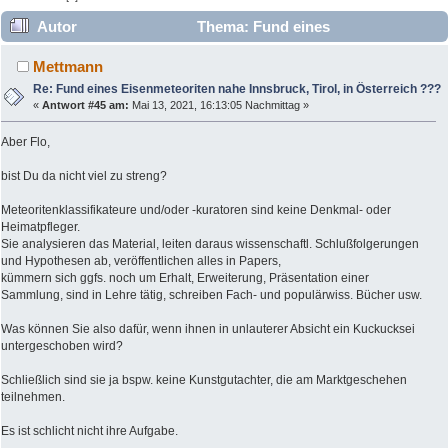
Autor
Thema: Fund eines
Eisenmeteoriten nahe Innsbruck, Tirol, in Österreich ???
Mettmann
(Gelesen 28752 mal)
Re: Fund eines Eisenmeteoriten nahe Innsbruck, Tirol, in Österreich ???
«
Antwort #45 am:
Mai 13, 2021, 16:13:05 Nachmittag »
Aber Flo,
bist Du da nicht viel zu streng?
Meteoritenklassifikateure und/oder -kuratoren sind keine Denkmal- oder
Heimatpfleger.
Sie analysieren das Material, leiten daraus wissenschaftl. Schlußfolgerungen
und Hypothesen ab, veröffentlichen alles in Papers,
kümmern sich ggfs. noch um Erhalt, Erweiterung, Präsentation einer
Sammlung, sind in Lehre tätig, schreiben Fach- und populärwiss. Bücher usw.
Was können Sie also dafür, wenn ihnen in unlauterer Absicht ein Kuckucksei
untergeschoben wird?
Schließlich sind sie ja bspw. keine Kunstgutachter, die am Marktgeschehen
teilnehmen.
Es ist schlicht nicht ihre Aufgabe.