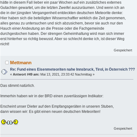
hätte in diesem Fall lieber ein paar Wochen auf ein zusätzliches externes
Gutachten gewartet, um die letzten Zweifel auszuräumen. Und wenn ich an
die in der jüngsten Vergangenheit entdeckten deutschen Meteorite denke:
Hier haben sich die beteiligten Wissenschaftler wirklich die Zeit genommen,
alles genau zu untersuchen und sich abzusichern, bevor sie auch nur den
Hauch einer Andeutung an die Presse oder die Fachgemeinde
durchgestochen haben. Der strengen Geheimhaltung wird man sich immer
erst hinterher so richtig bewusst. Aber so schlecht denke ich, ist dieser Weg
nicht!
Gespeichert
Mettmann
Re: Fund eines Eisenmeteoriten nahe Innsbruck, Tirol, in Österreich ???
«
Antwort #49 am:
Mai 13, 2021, 23:33:42 Nachmittag »
Das stimmt natürlich.
Immerhin haben wir in der BRD einen zuverlässigen Indikator:
Erscheint unser Dieter auf den Empfangsgeräten in unseren Stuben,
dann wissen wir: Es gibt einen neuen deutschen Meteoriten!
Gespeichert