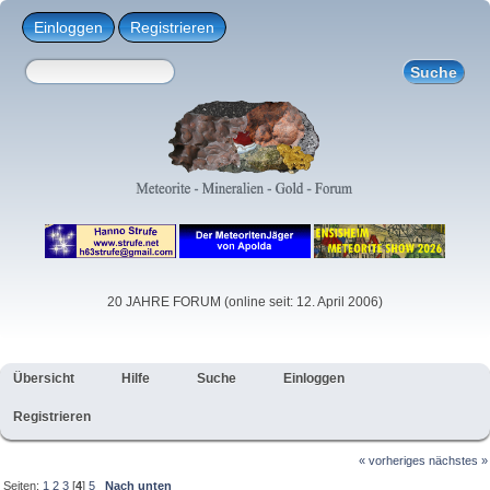
Einloggen
Registrieren
20 JAHRE FORUM (online seit: 12. April 2006)
Übersicht
Hilfe
Suche
Einloggen
Registrieren
« vorheriges
nächstes »
Seiten:
1
2
3
[
4
]
5
Nach unten