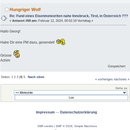
Hungriger Wolf
Re: Fund eines Eisenmeteoriten nahe Innsbruck, Tirol, in Österreich ???
«
Antwort #59 am:
Februar 12, 2024, 00:02:18 Vormittag »
Hallo Georg!
Habe Dir eine PM dazu, gesendet!
Grüsse
Achim
Gespeichert
Seiten:
1
2
3
[
4
]
5
Nach oben
« vorheriges
nächstes »
Gehe zu:
Impressum
---
Datenschutzerklärung
SMF-credits
|
SMF © 2026
,
Simple Machines