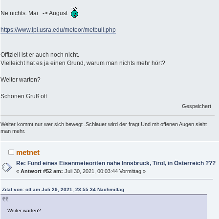
Ne nichts. Mai -> August
https://www.lpi.usra.edu/meteor/metbull.php
Offiziell ist er auch noch nicht.
Vielleicht hat es ja einen Grund, warum man nichts mehr hört?
Weiter warten?
Schönen Gruß ott
Gespeichert
Weiter kommt nur wer sich bewegt .Schlauer wird der fragt.Und mit offenen Augen sieht
man mehr.
metnet
Re: Fund eines Eisenmeteoriten nahe Innsbruck, Tirol, in Österreich ???
«
Antwort #52 am:
Juli 30, 2021, 00:03:44 Vormittag »
Zitat von: ott am Juli 29, 2021, 23:55:34 Nachmittag
Weiter warten?