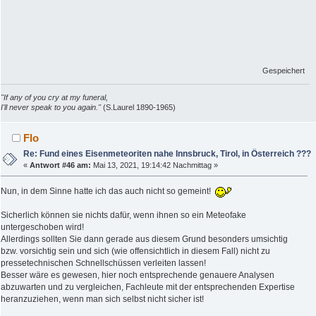
Gespeichert
"If any of you cry at my funeral,
I'll never speak to you again."
(S.Laurel 1890-1965)
Flo
Re: Fund eines Eisenmeteoriten nahe Innsbruck, Tirol, in Österreich ???
«
Antwort #46 am:
Mai 13, 2021, 19:14:42 Nachmittag »
Nun, in dem Sinne hatte ich das auch nicht so gemeint!
Sicherlich können sie nichts dafür, wenn ihnen so ein Meteofake
untergeschoben wird!
Allerdings sollten Sie dann gerade aus diesem Grund besonders umsichtig
bzw. vorsichtig sein und sich (wie offensichtlich in diesem Fall) nicht zu
pressetechnischen Schnellschüssen verleiten lassen!
Besser wäre es gewesen, hier noch entsprechende genauere Analysen
abzuwarten und zu vergleichen, Fachleute mit der entsprechenden Expertise
heranzuziehen, wenn man sich selbst nicht sicher ist!