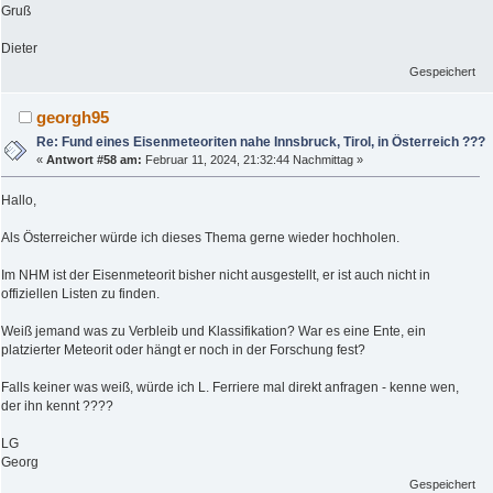
Gruß
Dieter
Gespeichert
georgh95
Re: Fund eines Eisenmeteoriten nahe Innsbruck, Tirol, in Österreich ???
«
Antwort #58 am:
Februar 11, 2024, 21:32:44 Nachmittag »
Hallo,
Als Österreicher würde ich dieses Thema gerne wieder hochholen.
Im NHM ist der Eisenmeteorit bisher nicht ausgestellt, er ist auch nicht in
offiziellen Listen zu finden.
Weiß jemand was zu Verbleib und Klassifikation? War es eine Ente, ein
platzierter Meteorit oder hängt er noch in der Forschung fest?
Falls keiner was weiß, würde ich L. Ferriere mal direkt anfragen - kenne wen,
der ihn kennt ????
LG
Georg
Gespeichert