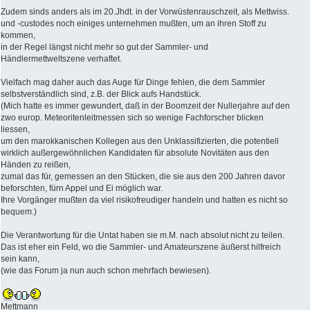
Zudem sinds anders als im 20.Jhdt. in der Vorwüstenrauschzeit, als Mettwiss.
und -custodes noch einiges unternehmen mußten, um an ihren Stoff zu
kommen,
in der Regel längst nicht mehr so gut der Sammler- und
Händlermettweltszene verhaftet.
Vielfach mag daher auch das Auge für Dinge fehlen, die dem Sammler
selbstverständlich sind, z.B. der Blick aufs Handstück.
(Mich hatte es immer gewundert, daß in der Boomzeit der Nullerjahre auf den
zwo europ. Meteoritenleitmessen sich so wenige Fachforscher blicken
liessen,
um den marokkanischen Kollegen aus den Unklassifizierten, die potentiell
wirklich außergewöhnlichen Kandidaten für absolute Novitäten aus den
Händen zu reißen,
zumal das für, gemessen an den Stücken, die sie aus den 200 Jahren davor
beforschten, fürn Appel und Ei möglich war.
Ihre Vorgänger mußten da viel risikofreudiger handeln und hatten es nicht so
bequem.)
Die Verantwortung für die Untat haben sie m.M. nach absolut nicht zu teilen.
Das ist eher ein Feld, wo die Sammler- und Amateurszene äußerst hilfreich
sein kann,
(wie das Forum ja nun auch schon mehrfach bewiesen).
Mettmann