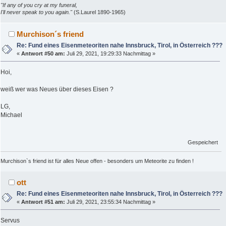
"If any of you cry at my funeral,
I'll never speak to you again."
(S.Laurel 1890-1965)
Murchison´s friend
Re: Fund eines Eisenmeteoriten nahe Innsbruck, Tirol, in Österreich ???
«
Antwort #50 am:
Juli 29, 2021, 19:29:33 Nachmittag »
Hoi,
weiß wer was Neues über dieses Eisen ?
LG,
Michael
Gespeichert
Murchison`s friend ist für alles Neue offen - besonders um Meteorite zu finden !
ott
Re: Fund eines Eisenmeteoriten nahe Innsbruck, Tirol, in Österreich ???
«
Antwort #51 am:
Juli 29, 2021, 23:55:34 Nachmittag »
Servus