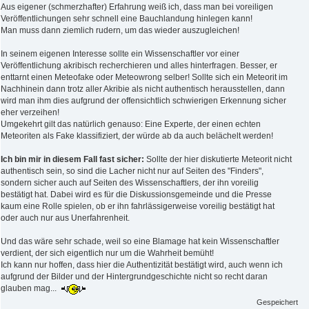
Aus eigener (schmerzhafter) Erfahrung weiß ich, dass man bei voreiligen
Veröffentlichungen sehr schnell eine Bauchlandung hinlegen kann!
Man muss dann ziemlich rudern, um das wieder auszugleichen!
In seinem eigenen Interesse sollte ein Wissenschaftler vor einer
Veröffentlichung akribisch recherchieren und alles hinterfragen. Besser, er
enttarnt einen Meteofake oder Meteowrong selber! Sollte sich ein Meteorit im
Nachhinein dann trotz aller Akribie als nicht authentisch herausstellen, dann
wird man ihm dies aufgrund der offensichtlich schwierigen Erkennung sicher
eher verzeihen!
Umgekehrt gilt das natürlich genauso: Eine Experte, der einen echten
Meteoriten als Fake klassifiziert, der würde ab da auch belächelt werden!
Ich bin mir in diesem Fall fast sicher:
Sollte der hier diskutierte Meteorit nicht
authentisch sein, so sind die Lacher nicht nur auf Seiten des "Finders",
sondern sicher auch auf Seiten des Wissenschaftlers, der ihn voreilig
bestätigt hat. Dabei wird es für die Diskussionsgemeinde und die Presse
kaum eine Rolle spielen, ob er ihn fahrlässigerweise voreilig bestätigt hat
oder auch nur aus Unerfahrenheit.
Und das wäre sehr schade, weil so eine Blamage hat kein Wissenschaftler
verdient, der sich eigentlich nur um die Wahrheit bemüht!
Ich kann nur hoffen, dass hier die Authentizität bestätigt wird, auch wenn ich
aufgrund der Bilder und der Hintergrundgeschichte nicht so recht daran
glauben mag...
Gespeichert