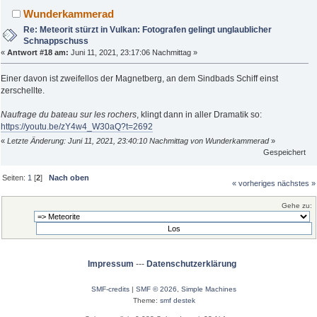
Wunderkammerad
Re: Meteorit stürzt in Vulkan: Fotografen gelingt unglaublicher
Schnappschuss
«
Antwort #18 am:
Juni 11, 2021, 23:17:06 Nachmittag »
Einer davon ist zweifellos der Magnetberg, an dem Sindbads Schiff einst
zerschellte.
Naufrage du bateau sur les rochers
, klingt dann in aller Dramatik so:
https://youtu.be/zY4w4_W30aQ?t=2692
«
Letzte Änderung: Juni 11, 2021, 23:40:10 Nachmittag von Wunderkammerad
»
Gespeichert
Seiten:
1
[
2
]
Nach oben
« vorheriges
nächstes »
Gehe zu:
Impressum
---
Datenschutzerklärung
SMF-credits
|
SMF © 2026
,
Simple Machines
Theme:
smf destek