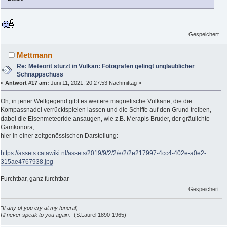
Gespeichert
Mettmann
Re: Meteorit stürzt in Vulkan: Fotografen gelingt unglaublicher
Schnappschuss
«
Antwort #17 am:
Juni 11, 2021, 20:27:53 Nachmittag »
Oh, in jener Weltgegend gibt es weitere magnetische Vulkane, die die
Kompassnadel verrücktspielen lassen und die Schiffe auf den Grund treiben,
dabei die Eisenmeteoride ansaugen, wie z.B. Merapis Bruder, der gräulichte
Gamkonora,
hier in einer zeitgenössischen Darstellung:
https://assets.catawiki.nl/assets/2019/9/2/2/e/2/2e217997-4cc4-402e-a0e2-
315ae4767938.jpg
Furchtbar, ganz furchtbar
Gespeichert
"If any of you cry at my funeral,
I'll never speak to you again."
(S.Laurel 1890-1965)