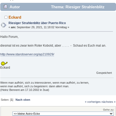
Autor
Thema: Riesiger Strahlenblitz
über Puerto Rico (Gelesen 1708 mal)
Eckard
Riesiger Strahlenblitz über Puerto Rico
«
am:
September 29, 2021, 11:18:02 Vormittag »
Hallo Forum,
diesmal ist es zwar kein Roter Kobold, aber . . . . . - Schaut es Euch mal an.
http://www.starobserver.org/ap210929/
Eckard
Gespeichert
Wenn man aufhört, sich zu interessieren, wenn man aufhört, zu lernen,
wenn man aufhört, sich zu begeistern: dann altert man.
(Heinz Bennent am 17.10.2002 in 3sat)
Seiten: [
1
]
Nach oben
« vorheriges
nächstes »
Gehe zu: