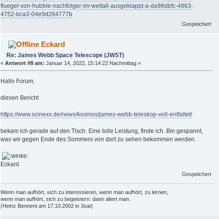
fluegel-von-hubble-nachfolger-im-weltall-ausgeklappt-a-da98dbfc-4863-
4752-bca3-04e9d264777b
Gespeichert
Eckard
Re: James Webb Space Telescope (JWST)
«
Antwort #8 am:
Januar 14, 2022, 15:14:22 Nachmittag »
Hallo Forum,
diesen Bericht
https://www.scinexx.de/news/kosmos/james-webb-teleskop-voll-entfaltet/
bekam ich gerade auf den Tisch. Eine tolle Leistung, finde ich. Bin gespannt,
was wir gegen Ende des Sommers von dort zu sehen bekommen werden.
Eckard
Gespeichert
Wenn man aufhört, sich zu interessieren, wenn man aufhört, zu lernen,
wenn man aufhört, sich zu begeistern: dann altert man.
(Heinz Bennent am 17.10.2002 in 3sat)