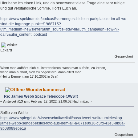
Hier habe ich einen Link, und da beantwortet diese Frage eine sehr ruhige
und gut verständliche Stimme. Hört's Euch an.
https://www.spektrum.de/podcast/sternengeschichten-parkplaetze-im-all-wo-
sind-die-lagrange-punkte/1968715?
utm_medium=newsletter&utm_source=sdw-nl&utm_campaign=sdw-nl-
daily&utm_content=podcast
Eckard
Gespeichert
Wenn man aufhört, sich zu interessieren, wenn man aufhört, zu lernen,
wenn man aufhört, sich zu begeistern: dann altert man.
(Heinz Bennent am 17.10.2002 in 3sat)
Wunderkammerad
Re: James Webb Space Telescope (JWST)
«
Antwort #13 am:
Februar 12, 2022, 21:06:02 Nachmittag »
Selfie von Webb
https://www.spiegel.de/wissenschaft/weltall/nasa-tweet-weltraumteleskop-
james-webb-sendet-erstes-foto-aus-dem-all-a-871e0918-c3fd-43e3-8b8a-
9b08089ebe1a
Gespeichert