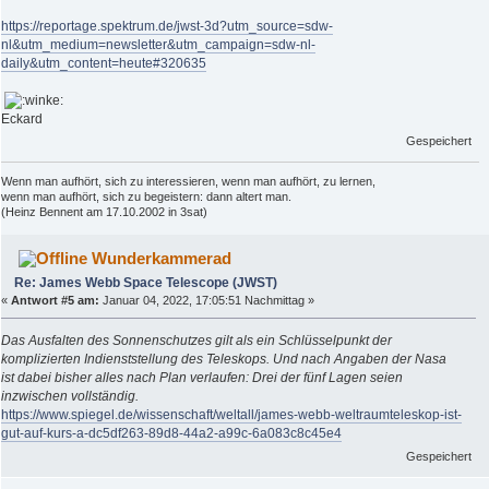
https://reportage.spektrum.de/jwst-3d?utm_source=sdw-
nl&utm_medium=newsletter&utm_campaign=sdw-nl-
daily&utm_content=heute#320635
Eckard
Gespeichert
Wenn man aufhört, sich zu interessieren, wenn man aufhört, zu lernen,
wenn man aufhört, sich zu begeistern: dann altert man.
(Heinz Bennent am 17.10.2002 in 3sat)
Wunderkammerad
Re: James Webb Space Telescope (JWST)
«
Antwort #5 am:
Januar 04, 2022, 17:05:51 Nachmittag »
Das Ausfalten des Sonnenschutzes gilt als ein Schlüsselpunkt der
komplizierten Indienststellung des Teleskops. Und nach Angaben der Nasa
ist dabei bisher alles nach Plan verlaufen: Drei der fünf Lagen seien
inzwischen vollständig.
https://www.spiegel.de/wissenschaft/weltall/james-webb-weltraumteleskop-ist-
gut-auf-kurs-a-dc5df263-89d8-44a2-a99c-6a083c8c45e4
Gespeichert