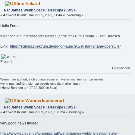
Eckard
Re: James Webb Space Telescope (JWST)
«
Antwort #6 am:
Januar 05, 2022, 11:44:28 Vormittag »
Hallo Forum,
hier noch ein interessanter Beitrag (finde ich) zum Thema. - Text: Deutsch
Link:
https://scilogs.spektrum.de/go-for-launch/jwst-start-ariane-oberstufe/
Eckard
Gespeichert
Wenn man aufhört, sich zu interessieren, wenn man aufhört, zu lernen,
wenn man aufhört, sich zu begeistern: dann altert man.
(Heinz Bennent am 17.10.2002 in 3sat)
Wunderkammerad
Re: James Webb Space Telescope (JWST)
«
Antwort #7 am:
Januar 09, 2022, 10:03:45 Vormittag »
very good news indeed ...
https://www.spiegel.de/wissenschaft/weltall/james-webb-teleskop-letzter-