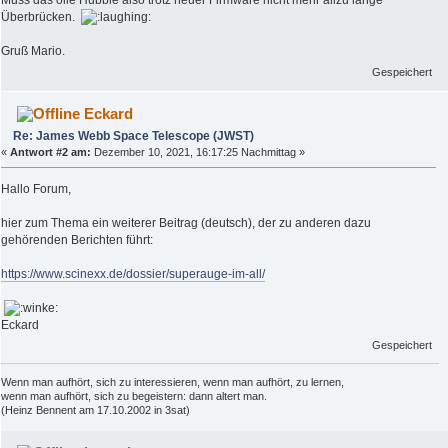
Muss das olle Hubble also trotz neuer Firmware nicht mehr allzu lange
Überbrücken.
Gruß Mario.
Gespeichert
Eckard
Re: James Webb Space Telescope (JWST)
«
Antwort #2 am:
Dezember 10, 2021, 16:17:25 Nachmittag »
Hallo Forum,
hier zum Thema ein weiterer Beitrag (deutsch), der zu anderen dazu
gehörenden Berichten führt:
https://www.scinexx.de/dossier/superauge-im-all/
Eckard
Gespeichert
Wenn man aufhört, sich zu interessieren, wenn man aufhört, zu lernen,
wenn man aufhört, sich zu begeistern: dann altert man.
(Heinz Bennent am 17.10.2002 in 3sat)