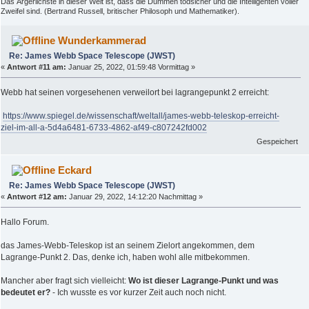
Das Ärgerlichste in dieser Welt ist, dass die Dummen todsicher und die Intelligenten voller
Zweifel sind. (Bertrand Russell, britischer Philosoph und Mathematiker).
Wunderkammerad
Re: James Webb Space Telescope (JWST)
«
Antwort #11 am:
Januar 25, 2022, 01:59:48 Vormittag »
Webb hat seinen vorgesehenen verweilort bei lagrangepunkt 2 erreicht:
https://www.spiegel.de/wissenschaft/weltall/james-webb-teleskop-erreicht-
ziel-im-all-a-5d4a6481-6733-4862-af49-c807242fd002
Gespeichert
Eckard
Re: James Webb Space Telescope (JWST)
«
Antwort #12 am:
Januar 29, 2022, 14:12:20 Nachmittag »
Hallo Forum.
das James-Webb-Teleskop ist an seinem Zielort angekommen, dem
Lagrange-Punkt 2. Das, denke ich, haben wohl alle mitbekommen.
Mancher aber fragt sich vielleicht:
Wo ist dieser Lagrange-Punkt und was
bedeutet er?
- Ich wusste es vor kurzer Zeit auch noch nicht.