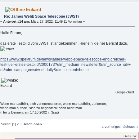
Eckard
Re: James Webb Space Telescope (JWST)
«
Antwort #14 am:
März 17, 2022, 11:49:11 Vormittag »
Hallo Forum,
das erste Testbild vom JWST ist angekommen. Hier ein kleiner Bericht dazu.
https://www.spektrum.de/news/james-webb-space-telescope-erfolgreicher-
test-fuer-erstes-testbild/2000173?utm_medium=newsletter&utm_source=sdw-
nl&utm_campaign=sdw-nl-daily&utm_content=heute
Eckard
Gespeichert
Wenn man aufhört, sich zu interessieren, wenn man aufhört, zu lernen,
wenn man aufhört, sich zu begeistern: dann altert man.
(Heinz Bennent am 17.10.2002 in 3sat)
Seiten: [
1
]
2
3
Nach oben
« vorheriges
nächstes »
Gehe zu: