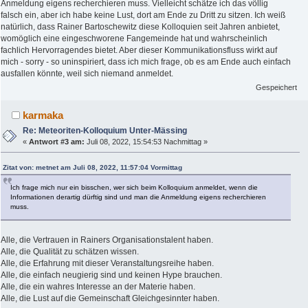
Anmeldung eigens recherchieren muss. Vielleicht schätze ich das völlig
falsch ein, aber ich habe keine Lust, dort am Ende zu Dritt zu sitzen. Ich weiß
natürlich, dass Rainer Bartoschewitz diese Kolloquien seit Jahren anbietet,
womöglich eine eingeschworene Fangemeinde hat und wahrscheinlich
fachlich Hervorragendes bietet. Aber dieser Kommunikationsfluss wirkt auf
mich - sorry - so uninspiriert, dass ich mich frage, ob es am Ende auch einfach
ausfallen könnte, weil sich niemand anmeldet.
Gespeichert
karmaka
Re: Meteoriten-Kolloquium Unter-Mässing
«
Antwort #3 am:
Juli 08, 2022, 15:54:53 Nachmittag »
Zitat von: metnet am Juli 08, 2022, 11:57:04 Vormittag
Ich frage mich nur ein bisschen, wer sich beim Kolloquium anmeldet, wenn die
Informationen derartig dürftig sind und man die Anmeldung eigens recherchieren
muss.
Alle, die Vertrauen in Rainers Organisationstalent haben.
Alle, die Qualität zu schätzen wissen.
Alle, die Erfahrung mit dieser Veranstaltungsreihe haben.
Alle, die einfach neugierig sind und keinen Hype brauchen.
Alle, die ein wahres Interesse an der Materie haben.
Alle, die Lust auf die Gemeinschaft Gleichgesinnter haben.