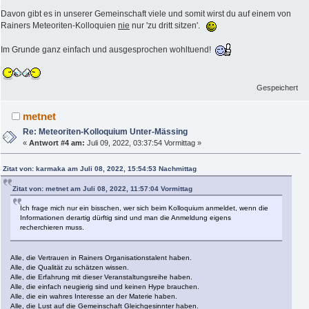
Davon gibt es in unserer Gemeinschaft viele und somit wirst du auf einem von
Rainers Meteoriten-Kolloquien
nie
nur 'zu dritt sitzen'.
Im Grunde ganz einfach und ausgesprochen wohltuend!
Gespeichert
metnet
Re: Meteoriten-Kolloquium Unter-Mässing
«
Antwort #4 am:
Juli 09, 2022, 03:37:54 Vormittag »
Zitat von: karmaka am Juli 08, 2022, 15:54:53 Nachmittag
Zitat von: metnet am Juli 08, 2022, 11:57:04 Vormittag
Ich frage mich nur ein bisschen, wer sich beim Kolloquium anmeldet, wenn die
Informationen derartig dürftig sind und man die Anmeldung eigens
recherchieren muss.
Alle, die Vertrauen in Rainers Organisationstalent haben.
Alle, die Qualität zu schätzen wissen.
Alle, die Erfahrung mit dieser Veranstaltungsreihe haben.
Alle, die einfach neugierig sind und keinen Hype brauchen.
Alle, die ein wahres Interesse an der Materie haben.
Alle, die Lust auf die Gemeinschaft Gleichgesinnter haben.