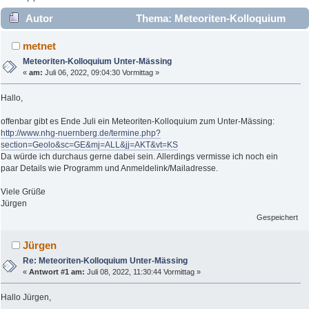
Autor
Thema: Meteoriten-Kolloquium
Unter-Mässing (Gelesen 5114 mal)
metnet
Meteoriten-Kolloquium Unter-Mässing
«
am:
Juli 06, 2022, 09:04:30 Vormittag »
Hallo,
offenbar gibt es Ende Juli ein Meteoriten-Kolloquium zum Unter-Mässing:
http://www.nhg-nuernberg.de/termine.php?
section=Geolo&sc=GE&mj=ALL&jj=AKT&vt=KS
Da würde ich durchaus gerne dabei sein. Allerdings vermisse ich noch ein
paar Details wie Programm und Anmeldelink/Mailadresse.
Viele Grüße
Jürgen
Gespeichert
Jürgen
Re: Meteoriten-Kolloquium Unter-Mässing
«
Antwort #1 am:
Juli 08, 2022, 11:30:44 Vormittag »
Hallo Jürgen,