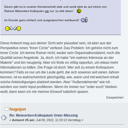
Davon gibt es in unserer Gemeinschaft viele und somit wirst du auf einem von
Rainers Meteoriten-Kolloquien
nie
nur 'zu dritt sitzen'.
Im Grunde ganz einfach und ausgesprochen wohltuend!
Diese Antwort mag aus deiner Sicht sehr plausibel sein, ist aber aus der
Perspektive eines "Inner Circle" verfasst. Das Problem: Ich gehöre nicht zum
Inner Circle. Ich kenne Rainer nicht, weder sein Organisationstalent, noch die
Qualität seiner Angebote. Ja, doch, ich habe "ein wahres Interesse an der
Materie" und bin neugierig. Aber ich finde es völlig opportun, um etwas mehr
Informationen zu bitten. Die Frage ist doch: Wer soll zu einem Kolloquium
kommen? Falls es nur um die Leute geht, die sich sowieso seit vielen Jahren
kennen, ist es wahrscheinlich gleichgültig, wie, wann und mit welchem Inhalt
solche Ankündigungen platziert werden. Aber "Außenstehende" wie ich
würden von mehr Input profitieren. Wenn ihr immer nur "unter euch" bleiben
wollt, dann kann ich mir meinen Einwurf natürlich sparen.
Gespeichert
hugojun
Re: Meteoriten-Kolloquium Unter-Mässing
«
Antwort #5 am:
Juli 09, 2022, 11:33:13 Vormittag »