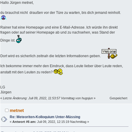
Hallo Jürgen metnet,
du brauchst nicht draußen vor der Türe zu warten, bis dich jemand reinholt.
Rainer hat eine Homepage und eine E-Mail-Adresse. Ich würde ihn direkt
fragen oder auf seiner Homepage ab und zu nachsehen, was Stand der
Dinge ist.
Dort wird es sicherlich zeitnah die letzten Informationen geben.
Ich bekomme immer mehr den Eindruck, dass Leute lieber über Leute reden,
anstatt mit den Leuten zu reden?
LG
Jürgen
«
Letzte Änderung: Juli 09, 2022, 11:53:57 Vormittag von hugojun
»
Gespeichert
metnet
Re: Meteoriten-Kolloquium Unter-Mässing
«
Antwort #6 am:
Juli 09, 2022, 12:15:19 Nachmittag »