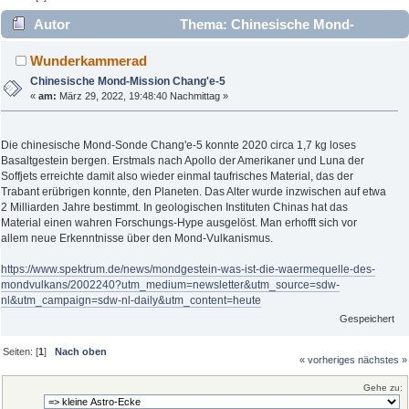
Autor
Thema: Chinesische Mond-
Mission Chang'e-5 (Gelesen 2109 mal)
Wunderkammerad
Chinesische Mond-Mission Chang'e-5
«
am:
März 29, 2022, 19:48:40 Nachmittag »
Die chinesische Mond-Sonde Chang'e-5 konnte 2020 circa 1,7 kg loses
Basaltgestein bergen. Erstmals nach Apollo der Amerikaner und Luna der
Soffjets erreichte damit also wieder einmal taufrisches Material, das der
Trabant erübrigen konnte, den Planeten. Das Alter wurde inzwischen auf etwa
2 Milliarden Jahre bestimmt. In geologischen Instituten Chinas hat das
Material einen wahren Forschungs-Hype ausgelöst. Man erhofft sich vor
allem neue Erkenntnisse über den Mond-Vulkanismus.
https://www.spektrum.de/news/mondgestein-was-ist-die-waermequelle-des-
mondvulkans/2002240?utm_medium=newsletter&utm_source=sdw-
nl&utm_campaign=sdw-nl-daily&utm_content=heute
Gespeichert
Seiten: [
1
]
Nach oben
« vorheriges
nächstes »
Gehe zu: