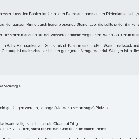
o besser. Lass den Banker laufen bis der Blacksand oben an der Riefenkante steht, w
auf der ganzen Rinne durch liegenbleibende Steine, aber die sollte ja der Banker 
 die selten mal oben auf der Wasseroberfläche wegtreiben. Wenn Gold erstmal unte
 den Baby-Highbanker von Goldshark.pl. Passt in eine großen Wanderrucksack und 
. Cleanup ist auch schneller, bei der geringeren Menge Material. Weniger ist in di
48 Vormittag »
old gut fangen werden, solange (wie Mario schon sagte) Platz ist.
acksand vollgesetzt hat, ist ein Cleanout fällig.
sich frei zu spülen, sonst rutscht das Gold über die vollen Riefen.