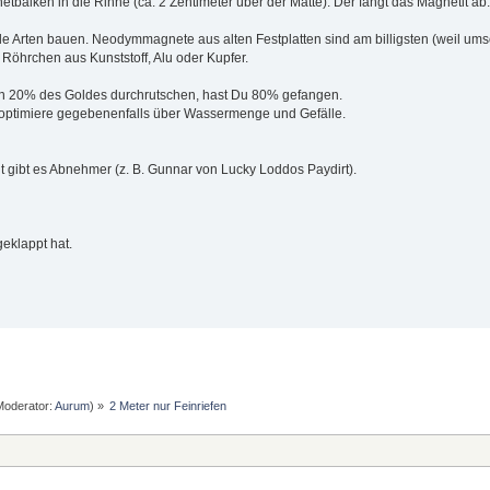
lken in die Rinne (ca. 2 Zentimeter über der Matte). Der fängt das Magnetit ab. Is
e Arten bauen. Neodymmagnete aus alten Festplatten sind am billigsten (weil ums
Röhrchen aus Kunststoff, Alu oder Kupfer.
wenn 20% des Goldes durchrutschen, hast Du 80% gefangen.
 optimiere gegebenenfalls über Wassermenge und Gefälle.
t gibt es Abnehmer (z. B. Gunnar von Lucky Loddos Paydirt).
geklappt hat.
oderator:
Aurum
) »
2 Meter nur Feinriefen