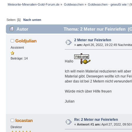
Meteorite-Mineralien-Gold-Forum.de
»
Goldwaschen
»
Goldwaschen - gewußt wie !
(M
Seiten: [
1
]
Nach unten
Autor
Thema: 2 Meter nur Feinriefen (G
2 Meter nur Feinriefen
Goldjulian
«
am:
April 26, 2022, 19:22:49 Nachmitt
Assistent
Beiträge: 14
Hallo
Ich will mein Material reduzieren will ab
Material gibt. Deswegen wollte ich nur Fe
aber das ist bei 2 Metern nicht verwunderl
Würde mich über Hilfe freuen
Julian
Re: 2 Meter nur Feinriefen
locastan
«
Antwort #1 am:
April 27, 2022, 09:50:
Direktor