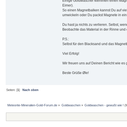
Einige Goldwäscher klemmen einen Magnetba
Eimer).
So einen Magnetbalken kannst Du auf viel
umwickeln oder Du packst Magnete in ein 
Du hast ja nichts zu verlieren. Selbst, 
Beobachte das Material in der Rinne und
P.S.:
Selbst für den Blacksand und das Magneti
Viel Erfolg!
Wir freuen uns auf Deinen Bericht wie es 
Beste Grüße Øle!
Seiten: [
1
]
Nach oben
Meteorite-Mineralien-Gold-Forum.de
»
Goldwaschen
»
Goldwaschen - gewußt wie !
(M