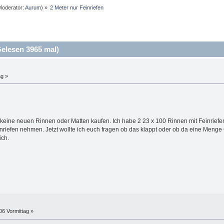
oderator:
Aurum
) »
2 Meter nur Feinriefen
elesen 3965 mal)
ag »
er keine neuen Rinnen oder Matten kaufen. Ich habe 2 23 x 100 Rinnen mit Feinriefe
inriefen nehmen. Jetzt wollte ich euch fragen ob das klappt oder ob da eine Menge
ich.
06 Vormittag »