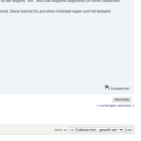
t der Magnet "voll", wird das Magnetit abgestreift (in einen separaten
onst). Diese kannst Du auf einen Holzstab legen und mit Isoband
Gespeichert
DRUCKEN
« vorheriges
nächstes »
Gehe zu: