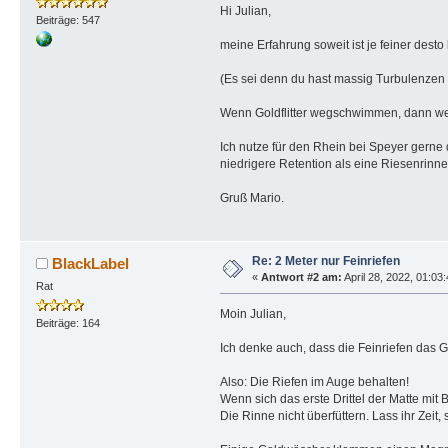
Hi Julian,
Beiträge: 547
meine Erfahrung soweit ist je feiner dest
(Es sei denn du hast massig Turbulenzen 
Wenn Goldflitter wegschwimmen, dann weil
Ich nutze für den Rhein bei Speyer gerne
niedrigere Retention als eine Riesenrinne
Gruß Mario.
Re: 2 Meter nur Feinriefen
BlackLabel
«
Antwort #2 am:
April 28, 2022, 01:03:
Rat
Moin Julian,
Beiträge: 164
Ich denke auch, dass die Feinriefen das G
Also: Die Riefen im Auge behalten!
Wenn sich das erste Drittel der Matte mit Bl
Die Rinne nicht überfüttern. Lass ihr Zeit, 