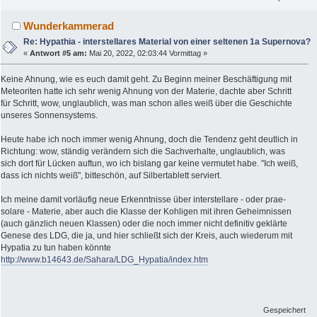
Wunderkammerad
Re: Hypathia - interstellares Material von einer seltenen 1a Supernova?
«
Antwort #5 am:
Mai 20, 2022, 02:03:44 Vormittag »
Keine Ahnung, wie es euch damit geht. Zu Beginn meiner Beschäftigung mit
Meteoriten hatte ich sehr wenig Ahnung von der Materie, dachte aber Schritt
für Schritt, wow, unglaublich, was man schon alles weiß über die Geschichte
unseres Sonnensystems.
Heute habe ich noch immer wenig Ahnung, doch die Tendenz geht deutlich in
Richtung: wow, ständig verändern sich die Sachverhalte, unglaublich, was
sich dort für Lücken auftun, wo ich bislang gar keine vermutet habe. "Ich weiß,
dass ich nichts weiß", bitteschön, auf Silbertablett serviert.
Ich meine damit vorläufig neue Erkenntnisse über interstellare - oder prae-
solare - Materie, aber auch die Klasse der Kohligen mit ihren Geheimnissen
(auch gänzlich neuen Klassen) oder die noch immer nicht definitiv geklärte
Genese des LDG, die ja, und hier schließt sich der Kreis, auch wiederum mit
Hypatia zu tun haben könnte
http://www.b14643.de/Sahara/LDG_Hypatia/index.htm
Gespeichert