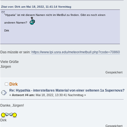
Zitat von: Dirk am Mai 18, 2022, 11:41:14 Vormittag
"Hypatia" ist mit diesem Namen nicht im MetBul zu finden. Gibt es noch einen
anderen Namen?
Dirk
Das müsste er sein:
https://www.lpi.usra.edu/meteor/metbull.php?code=70860
Viele Grüße
Jürgen
Gespeichert
Dirk
Re: Hypathia - interstellares Material von einer seltenen 1a Supernova?
«
Antwort #4 am:
Mai 18, 2022, 13:30:41 Nachmittag »
Danke, Jürgen!
Dirk
Gespeichert