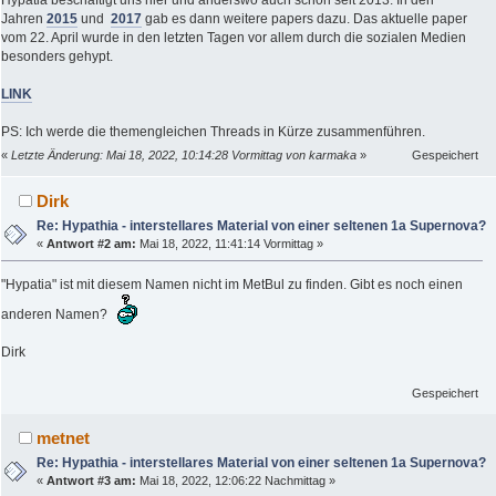
Hypatia beschäftigt uns hier und anderswo auch schon seit 2013. In den
Jahren
2015
und
2017
gab es dann weitere papers dazu. Das aktuelle paper
vom 22. April wurde in den letzten Tagen vor allem durch die sozialen Medien
besonders gehypt.
LINK
PS: Ich werde die themengleichen Threads in Kürze zusammenführen.
«
Letzte Änderung: Mai 18, 2022, 10:14:28 Vormittag von karmaka
»
Gespeichert
Dirk
Re: Hypathia - interstellares Material von einer seltenen 1a Supernova?
«
Antwort #2 am:
Mai 18, 2022, 11:41:14 Vormittag »
"Hypatia" ist mit diesem Namen nicht im MetBul zu finden. Gibt es noch einen
anderen Namen?
Dirk
Gespeichert
metnet
Re: Hypathia - interstellares Material von einer seltenen 1a Supernova?
«
Antwort #3 am:
Mai 18, 2022, 12:06:22 Nachmittag »