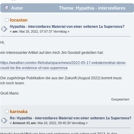
Autor
Thema: Hypathia - interstellares
Material von einer seltenen 1a Supernova? (Gelesen 3216
locastan
mal)
Hypathia - interstellares Material von einer seltenen 1a Supernova?
«
am:
Mai 18, 2022, 07:07:37 Vormittag »
Hi,
ein interessanter Artikel auf den mich Jim Goodall gestoßen hat:
https://weather.com/en-IN/india/space/news/2022-05-17-extraterrestrial-stone-
could-be-the-evidence-of-rare-supernova
Die zugehörige Publikation die aus der Zukunft (August 2022) kommt muss
ich noch lesen.
Gruß Mario.
Gespeichert
karmaka
Re: Hypathia - interstellares Material von einer seltenen 1a Supernova?
«
Antwort #1 am:
Mai 18, 2022, 09:45:30 Vormittag »