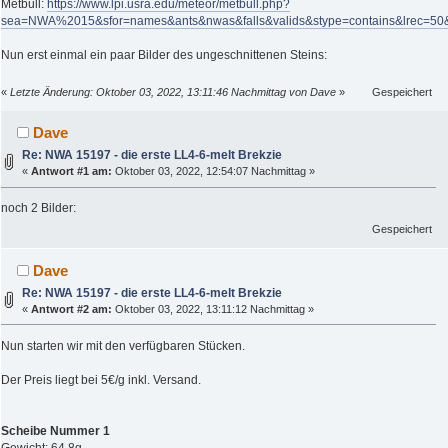
Metbull:
https://www.lpi.usra.edu/meteor/metbull.php?
sea=NWA%2015&sfor=names&ants&nwas&falls&valids&stype=contains&lrec=5
Nun erst einmal ein paar Bilder des ungeschnittenen Steins:
«
Letzte Änderung: Oktober 03, 2022, 13:11:46 Nachmittag von Dave
»
Gespeichert
Dave
Re: NWA 15197 - die erste LL4-6-melt Brekzie
«
Antwort #1 am:
Oktober 03, 2022, 12:54:07 Nachmittag »
noch 2 Bilder:
Gespeichert
Dave
Re: NWA 15197 - die erste LL4-6-melt Brekzie
«
Antwort #2 am:
Oktober 03, 2022, 13:11:12 Nachmittag »
Nun starten wir mit den verfügbaren Stücken.
Der Preis liegt bei 5€/g inkl. Versand.
Scheibe Nummer 1
Gewicht: 64,8g