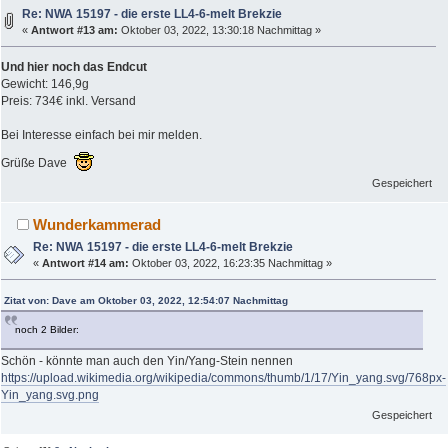
Re: NWA 15197 - die erste LL4-6-melt Brekzie
«
Antwort #13 am:
Oktober 03, 2022, 13:30:18 Nachmittag »
Und hier noch das Endcut
Gewicht: 146,9g
Preis: 734€ inkl. Versand
Bei Interesse einfach bei mir melden.
Grüße Dave
Gespeichert
Wunderkammerad
Re: NWA 15197 - die erste LL4-6-melt Brekzie
«
Antwort #14 am:
Oktober 03, 2022, 16:23:35 Nachmittag »
Zitat von: Dave am Oktober 03, 2022, 12:54:07 Nachmittag
noch 2 Bilder:
Schön - könnte man auch den Yin/Yang-Stein nennen
https://upload.wikimedia.org/wikipedia/commons/thumb/1/17/Yin_yang.svg/768px-
Yin_yang.svg.png
Gespeichert