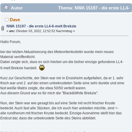
Autor
Thema: NWA 15197 - die erste LL4-
6-melt Brekzie (Gelesen 7123 mal)
Dave
NWA 15197 - die erste LL4-6-melt Brekzie
«
am:
Oktober 03, 2022, 12:52:52 Nachmittag »
Hallo Forum,
bei der letzten Aktualisierung des Meteoritenbulletin wurde mein neues
Material veröffentlicht.
Dabei zeigte sich, dass es sich hierbei um die bisher einzige gefundene LL4-
6-melt Brekzie handelt.
Kurz zur Geschichte, der Stein war mir in Ensisheim aufgefallen, da er 1. sehr
frisch war und 2. auf der einen unbekrusteten Seite eine sehr dunkle und eine
fast weiße Matrix zeigte, die etwa 50/50 verteilt waren.
Aus diesem Grund war es für mich die "Black&White Brekzie".
Nun, der Stein war wie gesagt bis auf eine Seite mit recht frischer Kruste
bedeckt. Auch fast alle Stücken, die ich euch hier anbieten möchte, sind +-
alle rundherum mit frischer Kruste bedeckt. Einzige Ausnahme stellt hier das
Endcut dar, dass die unbekrustete Seite des Steins abbildet.