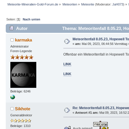
Meteorite-Mineralien-Gold-Forum.de
»
Meteoriten
»
Meteorite
(Moderator:
JaH073
) »
Seiten: [
1
]
Nach unten
Autor
Thema: Meteoritenfall 8.05.23, H
Meteoritenfall 8.05.23, Hopewell 
karmaka
«
am:
Mai 09, 2023, 06:44:56 Vormittag 
Administrator
Foren-Legende
Offenbar ein Meteoritenfall in Hopewell 
LINK
LINK
Beiträge: 6246
Re: Meteoritenfall 8.05.23, Hopew
Sikhote
«
Antwort #1 am:
Mai 09, 2023, 16:52:
Generaldirektor
Beiträge: 1310
Auch prima!!