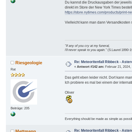
Du kannst die Druckausgaben der jeweils 
direkt im Store der New York Times bestel
https://store.nytimes.com/products/prin
Vielleicht kann man dann Versandkosten 
"If any of you cry at my funeral,
I'll never speak to you again."
(S.Laurel 1890-1
Re: Meteoritenfall Ribbeck - Aster
Riesgeologie
«
Antwort #142 am:
Februar 21, 2024, 
Rat
Das geht eben leider nicht. Dort kann man 
Ich probiere es mal bei einem der interna
Oliver
Beiträge: 205
Everything should be made as simple as possible
Re: Meteoritenfall Ribbeck - Aster
Mettmann