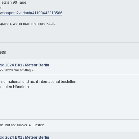
letzten 90 Tage
len:
t-newspapers?variant=41108442218566
sparen, wenn man mehrere kauft.
965)
oid 2024 BX1 / Meteor Berlin
22:20:28 Nachmittag »
nur national und nicht international bestellen.
tionalen Händlern.
, but not simpler. A. Einstein
oid 2024 BX1 / Meteor Berlin