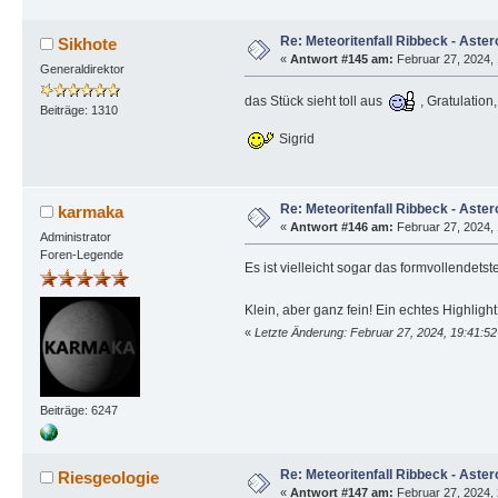
Re: Meteoritenfall Ribbeck - Aster
Sikhote
«
Antwort #145 am:
Februar 27, 2024, 
Generaldirektor
das Stück sieht toll aus
, Gratulation,
Beiträge: 1310
Sigrid
Re: Meteoritenfall Ribbeck - Aster
karmaka
«
Antwort #146 am:
Februar 27, 2024, 
Administrator
Foren-Legende
Es ist vielleicht sogar das formvollendet
Klein, aber ganz fein! Ein echtes Highlight
«
Letzte Änderung: Februar 27, 2024, 19:41:5
Beiträge: 6247
Re: Meteoritenfall Ribbeck - Aster
Riesgeologie
«
Antwort #147 am:
Februar 27, 2024, 