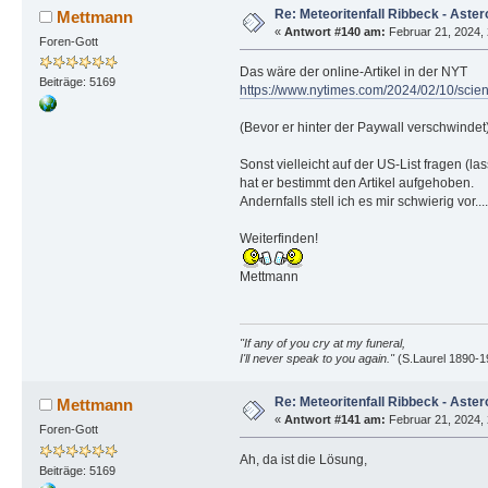
Re: Meteoritenfall Ribbeck - Aster
Mettmann
«
Antwort #140 am:
Februar 21, 2024, 
Foren-Gott
Das wäre der online-Artikel in der NYT
Beiträge: 5169
https://www.nytimes.com/2024/02/10/scienc
(Bevor er hinter der Paywall verschwindet
Sonst vielleicht auf der US-List fragen (l
hat er bestimmt den Artikel aufgehoben.
Andernfalls stell ich es mir schwierig vor
Weiterfinden!
Mettmann
"If any of you cry at my funeral,
I'll never speak to you again."
(S.Laurel 1890-1
Re: Meteoritenfall Ribbeck - Aster
Mettmann
«
Antwort #141 am:
Februar 21, 2024, 
Foren-Gott
Ah, da ist die Lösung,
Beiträge: 5169