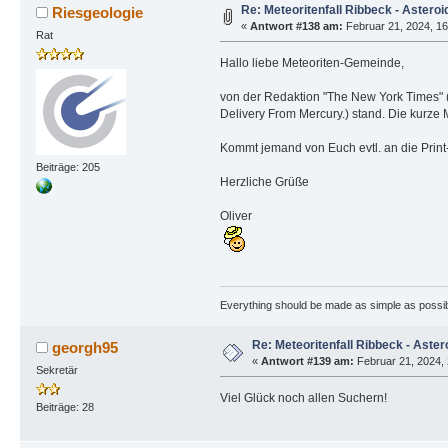
Re: Meteoritenfall Ribbeck - Asteroi
Riesgeologie
«
Antwort #138 am:
Februar 21, 2024, 16
Rat
Hallo liebe Meteoriten-Gemeinde,
von der Redaktion "The New York Times" (
Delivery From Mercury.) stand. Die kurze
Kommt jemand von Euch evtl. an die Print
Beiträge: 205
Herzliche Grüße
Oliver
Everything should be made as simple as possible
Re: Meteoritenfall Ribbeck - Aster
georgh95
«
Antwort #139 am:
Februar 21, 2024, 
Sekretär
Viel Glück noch allen Suchern!
Beiträge: 28