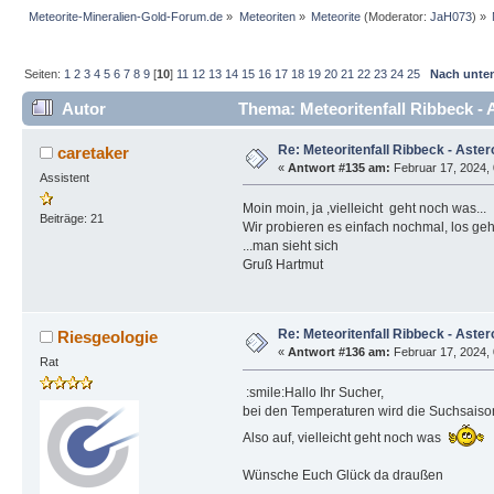
Meteorite-Mineralien-Gold-Forum.de
»
Meteoriten
»
Meteorite
(Moderator:
JaH073
) »
Seiten:
1
2
3
4
5
6
7
8
9
[
10
]
11
12
13
14
15
16
17
18
19
20
21
22
23
24
25
Nach unte
Autor
Thema: Meteoritenfall Ribbeck - 
Re: Meteoritenfall Ribbeck - Aster
caretaker
«
Antwort #135 am:
Februar 17, 2024, 
Assistent
Moin moin, ja ,vielleicht geht noch was...
Beiträge: 21
Wir probieren es einfach nochmal, los geh
...man sieht sich
Gruß Hartmut
Re: Meteoritenfall Ribbeck - Aster
Riesgeologie
«
Antwort #136 am:
Februar 17, 2024, 
Rat
:smile:Hallo Ihr Sucher,
bei den Temperaturen wird die Suchsaiso
Also auf, vielleicht geht noch was
Wünsche Euch Glück da draußen