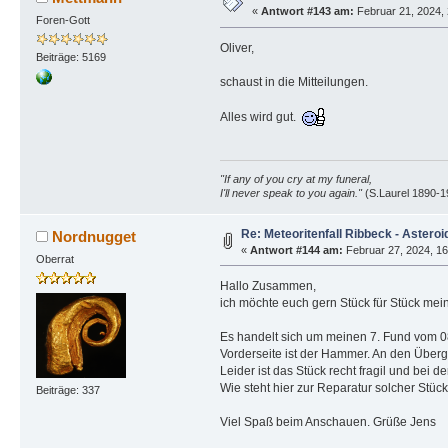
«
Antwort #143 am:
Februar 21, 2024, 
Foren-Gott
Oliver,
Beiträge: 5169
schaust in die Mitteilungen.
Alles wird gut.
"If any of you cry at my funeral,
I'll never speak to you again."
(S.Laurel 1890-1
Re: Meteoritenfall Ribbeck - Asteroi
Nordnugget
«
Antwort #144 am:
Februar 27, 2024, 16
Oberrat
Hallo Zusammen,
ich möchte euch gern Stück für Stück mein
Es handelt sich um meinen 7. Fund vom 08.
Vorderseite ist der Hammer. An den Über
Leider ist das Stück recht fragil und bei
Wie steht hier zur Reparatur solcher Stüc
Beiträge: 337
Viel Spaß beim Anschauen. Grüße Jens