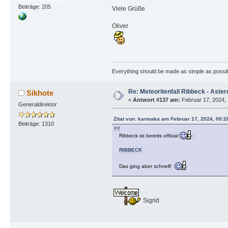
Beiträge: 205
Viele Grüße
Oliver
Everything should be made as simple as possible
Re: Meteoritenfall Ribbeck - Aster
Sikhote
«
Antwort #137 am:
Februar 17, 2024, 
Generaldirektor
Zitat von: karmaka am Februar 17, 2024, 00:2
Beiträge: 1310
Ribbeck ist bereits
official
:
RIBBECK
Das ging aber schnell!
Sigrid