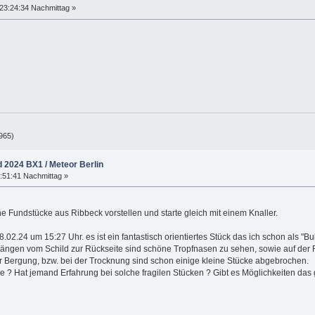
23:24:34 Nachmittag »
965)
d 2024 BX1 / Meteor Berlin
:51:41 Nachmittag »
e Fundstücke aus Ribbeck vorstellen und starte gleich mit einem Knaller.
02.24 um 15:27 Uhr. es ist ein fantastisch orientiertes Stück das ich schon als "Bu
gängen vom Schild zur Rückseite sind schöne Tropfnasen zu sehen, sowie auf der 
 der Bergung, bzw. bei der Trocknung sind schon einige kleine Stücke abgebrochen.
ke ? Hat jemand Erfahrung bei solche fragilen Stücken ? Gibt es Möglichkeiten das 